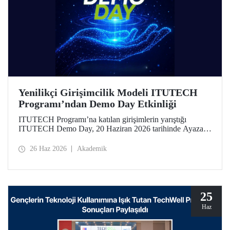
Yenilikçi Girişimcilik Modeli ITUTECH
Programı’ndan Demo Day Etkinliği
ITUTECH Programı’na katılan girişimlerin yarıştığı
ITUTECH Demo Day, 20 Haziran 2026 tarihinde Ayazağa
Yerleşkemizdeki Turgut Özal Kongre ve Öğrenci Sosyal
Merkezi’nde düzenlendi.
26 Haz 2026
Akademik
25
Haz