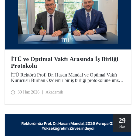
İTÜ ve Optimal Vakfı Arasında İş Birliği
Protokolü
İTÜ Rektörü Prof. Dr. Hasan Mandal ve Optimal Vakfı
Kurucusu Burhan Özdemir bir iş birliği protokolüne imza
attı. İTÜ öğrencilerine sosyal destek bursları ve yetkinlik
odaklı eğitimlerle katkı sağlanması amaçlanıyor.
30 Haz 2026
Akademik
29
Haz