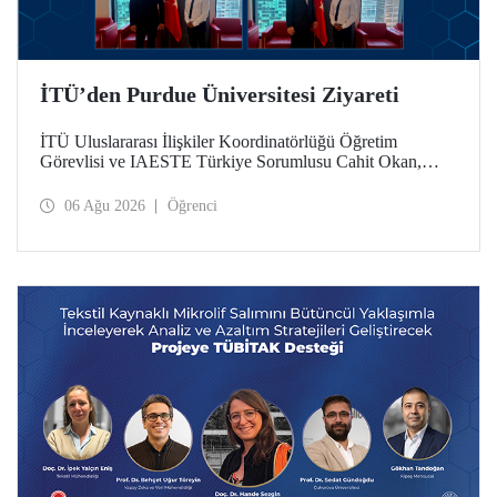
İTÜ’den Purdue Üniversitesi Ziyareti
İTÜ Uluslararası İlişkiler Koordinatörlüğü Öğretim
Görevlisi ve IAESTE Türkiye Sorumlusu Cahit Okan,
akademik ilişkileri ve iş birliğini geliştirmek amacıyla 20-27
Temmuz tarihlerinde ABD’de dünyanın önde gelen
06 Ağu 2026
Öğrenci
araştırma üniversitelerinden Purdue Üniversitesi başta
olmak üzere bir dizi ziyarette bulundu.