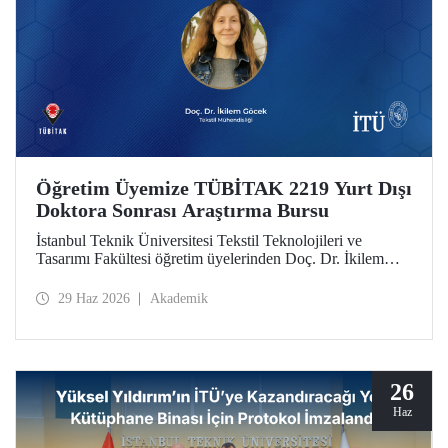
Öğretim Üyemize TÜBİTAK 2219 Yurt Dışı
Doktora Sonrası Araştırma Bursu
İstanbul Teknik Üniversitesi Tekstil Teknolojileri ve
Tasarımı Fakültesi öğretim üyelerinden Doç. Dr. İkilem
Göcek’in yürütücülüğünü üstlendiği “Surface Engineering
of Textile Substrates via Selective Metallisation for
29 Haz 2026
Akademik
Designing Functional Smart Textiles in Wearable
Electronics” başlıklı proje, TÜBİTAK 2219 programı
kapsamında destek almaya hak kazandı.
26
Haz