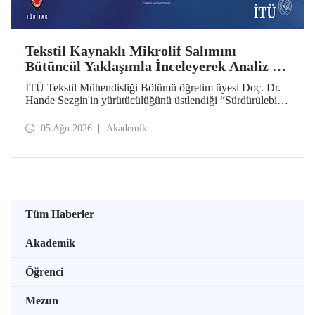
Tekstil Kaynaklı Mikrolif Salımını
Bütüncül Yaklaşımla İnceleyerek Analiz ve
Azaltım Stratejileri Geliştirecek Projeye
İTÜ Tekstil Mühendisliği Bölümü öğretim üyesi Doç. Dr.
TÜBİTAK Desteği
Hande Sezgin'in yürütücülüğünü üstlendiği “Sürdürülebilir
Pamuk ve Polyester Esaslı Tekstil Ürünlerinde Kullanım
Koşullarına Bağlı Mikrolif Salımı: Aşınma, UV Maruziyeti
05 Ağu 2026
Akademik
ve Yıkama Döngülerinin Bütünsel Analizi ve Azaltım
Stratejilerinin Geliştirilmesi” başlıklı proje, TÜBİTAK
2515 – COST Aksiyon Üyeleri Ar-Ge Destek Programı
kapsamında desteklenmeye hak kazandı.
Tüm Haberler
Akademik
Öğrenci
Mezun