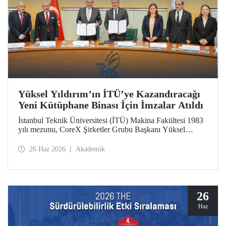
Yüksel Yıldırım’ın İTÜ’ye Kazandıracağı
Yeni Kütüphane Binası İçin İmzalar Atıldı
İstanbul Teknik Üniversitesi (İTÜ) Makina Fakültesi 1983
yılı mezunu, CoreX Şirketler Grubu Başkanı Yüksel
Yıldırım’ın İTÜ’ye kazandıracağı yeni kütüphane binası
için 25 Haziran 2026 Perşembe günü İTÜ Rektörlük
26 Haz 2026
Akademik
Binası’nda bir imza töreni düzenlendi.
26
Haz