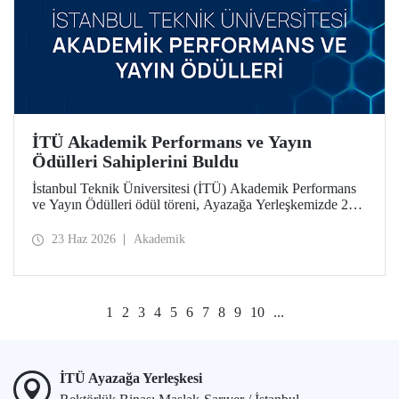
İTÜ Akademik Performans ve Yayın
Ödülleri Sahiplerini Buldu
İstanbul Teknik Üniversitesi (İTÜ) Akademik Performans
ve Yayın Ödülleri ödül töreni, Ayazağa Yerleşkemizde 22
Haziran 2026 tarihinde düzenlendi.
23 Haz 2026
Akademik
1
2
3
4
5
6
7
8
9
10
...
İTÜ Ayazağa Yerleşkesi