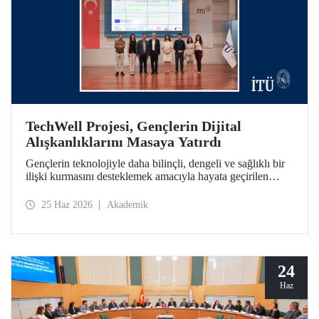
TechWell Projesi, Gençlerin Dijital
Alışkanlıklarını Masaya Yatırdı
Gençlerin teknolojiyle daha bilinçli, dengeli ve sağlıklı bir
ilişki kurmasını desteklemek amacıyla hayata geçirilen
Technological Wellness Among Young People (TechWell)
Erasmus+ Projesinin kapanış etkinliği İTÜ’de düzenlendi.
25 Haz 2026
Akademik
Açıklanan araştırma sonuçları ve pilot uygulama çıktıları,
gençlerin dijital refahını güçlendirmeye yönelik önemli
veriler ortaya koydu.
24
Haz