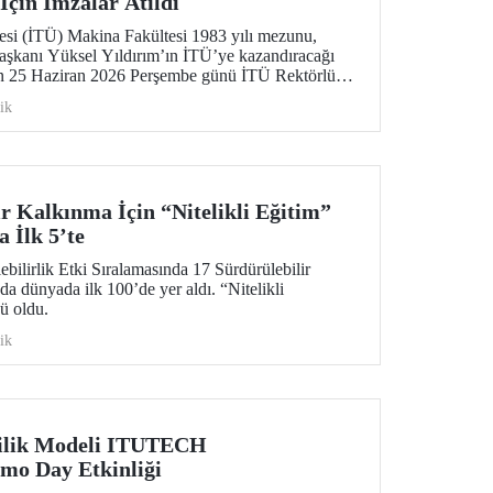
İçin İmzalar Atıldı
tesi (İTÜ) Makina Fakültesi 1983 yılı mezunu,
aşkanı Yüksel Yıldırım’ın İTÜ’ye kazandıracağı
çin 25 Haziran 2026 Perşembe günü İTÜ Rektörlük
i düzenlendi.
ik
r Kalkınma İçin “Nitelikli Eğitim”
 İlk 5’te
ilirlik Etki Sıralamasında 17 Sürdürülebilir
 dünyada ilk 100’de yer aldı. “Nitelikli
ü oldu.
ik
cilik Modeli ITUTECH
mo Day Etkinliği