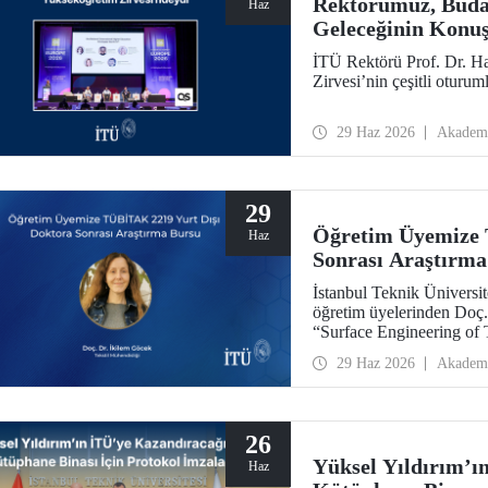
Rektörümüz, Buda
Haz
Geleceğinin Konuş
İTÜ Rektörü Prof. Dr. 
Zirvesi’nin çeşitli oturuml
29 Haz 2026
Akadem
29
Öğretim Üyemize 
Haz
Sonrası Araştırma
İstanbul Teknik Üniversite
öğretim üyelerinden Doç.
“Surface Engineering of T
Designing Functional Smar
29 Haz 2026
Akadem
TÜBİTAK 2219 programı 
26
Yüksel Yıldırım’ı
Haz