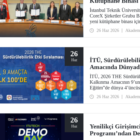
Kütüphane Binası 
İstanbul Teknik Üniversi
CoreX Şirketler Grubu B
yeni kütüphane binası i
Binası’nda bir imza tören
26 Haz 2026
Akadem
26
İTÜ, Sürdürülebili
Haz
Amacında Dünyada
İTÜ, 2026 THE Sürdürüleb
Kalkınma Amacının 9’unda
Eğitim”de dünya 4’üncüs
26 Haz 2026
Akadem
26
Yenilikçi Girişim
Haz
Programı’ndan De