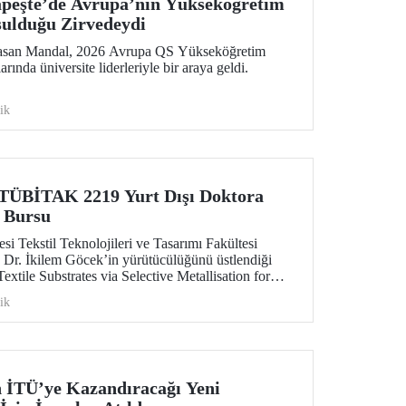
peşte’de Avrupa’nın Yükseköğretim
ulduğu Zirvedeydi
Hasan Mandal, 2026 Avrupa QS Yükseköğretim
arında üniversite liderleriyle bir araya geldi.
ik
TÜBİTAK 2219 Yurt Dışı Doktora
 Bursu
si Tekstil Teknolojileri ve Tasarımı Fakültesi
 Dr. İkilem Göcek’in yürütücülüğünü üstlendiği
extile Substrates via Selective Metallisation for
t Textiles in Wearable Electronics” başlıklı proje,
ik
kapsamında destek almaya hak kazandı.
n İTÜ’ye Kazandıracağı Yeni