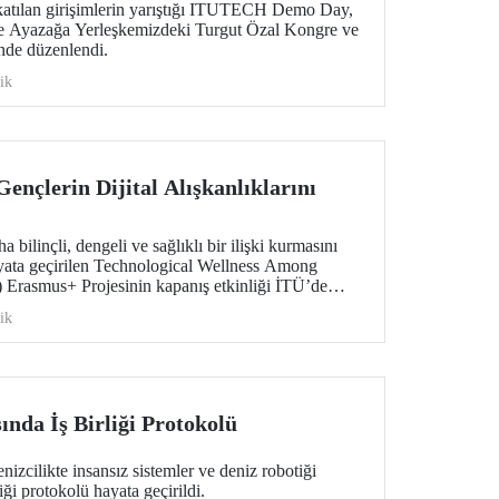
tılan girişimlerin yarıştığı ITUTECH Demo Day,
de Ayazağa Yerleşkemizdeki Turgut Özal Kongre ve
nde düzenlendi.
ik
Gençlerin Dijital Alışkanlıklarını
 bilinçli, dengeli ve sağlıklı bir ilişki kurmasını
yata geçirilen Technological Wellness Among
Erasmus+ Projesinin kapanış etkinliği İTÜ’de
ştırma sonuçları ve pilot uygulama çıktıları,
ik
ı güçlendirmeye yönelik önemli veriler ortaya koydu.
ında İş Birliği Protokolü
izcilikte insansız sistemler ve deniz robotiği
iği protokolü hayata geçirildi.