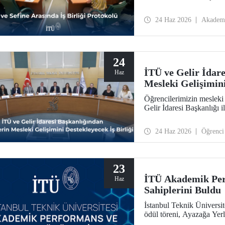
24 Haz 2026
Akadem
24
İTÜ ve Gelir İdar
Haz
Mesleki Gelişimini
Öğrencilerimizin mesleki g
Gelir İdaresi Başkanlığı i
24 Haz 2026
Öğrenci
23
İTÜ Akademik Per
Haz
Sahiplerini Buldu
İstanbul Teknik Üniversi
ödül töreni, Ayazağa Yer