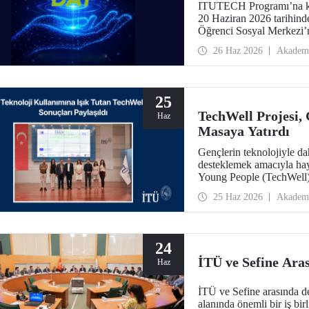
ITUTECH Programı’na ka
20 Haziran 2026 tarihin
Öğrenci Sosyal Merkezi’
26 Haz 2026
Akadem
25
TechWell Projesi, 
Haz
Masaya Yatırdı
Gençlerin teknolojiyle daha
desteklemek amacıyla ha
Young People (TechWell) 
düzenlendi. Açıklanan ara
25 Haz 2026
Akadem
gençlerin dijital refahın
24
İTÜ ve Sefine Aras
Haz
İTÜ ve Sefine arasında den
alanında önemli bir iş birl