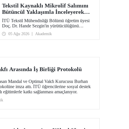
Tekstil Kaynaklı Mikrolif Salımını
Bütüncül Yaklaşımla İnceleyerek
Analiz ve Azaltım Stratejileri
İTÜ Tekstil Mühendisliği Bölümü öğretim üyesi
Geliştirecek Projeye TÜBİTAK
Doç. Dr. Hande Sezgin'in yürütücülüğünü
Desteği
üstlendiği “Sürdürülebilir Pamuk ve Polyester
05 Ağu 2026
Akademik
Esaslı Tekstil Ürünlerinde Kullanım Koşullarına
Bağlı Mikrolif Salımı: Aşınma, UV Maruziyeti ve
Yıkama Döngülerinin Bütünsel Analizi ve
Azaltım Stratejilerinin Geliştirilmesi” başlıklı
proje, TÜBİTAK 2515 – COST Aksiyon Üyeleri
Ar-Ge Destek Programı kapsamında
desteklenmeye hak kazandı.
fı Arasında İş Birliği Protokolü
asan Mandal ve Optimal Vakfı Kurucusu Burhan
tokolüne imza attı. İTÜ öğrencilerine sosyal destek
lı eğitimlerle katkı sağlanması amaçlanıyor.
ik