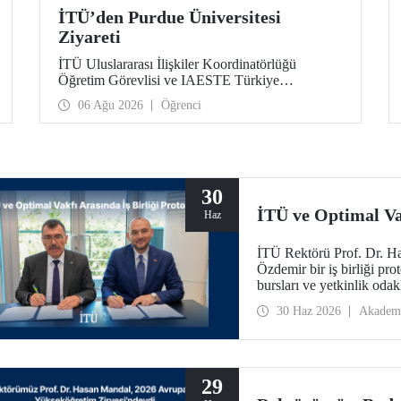
İTÜ’den Purdue Üniversitesi
Ziyareti
İTÜ Uluslararası İlişkiler Koordinatörlüğü
Öğretim Görevlisi ve IAESTE Türkiye
Sorumlusu Cahit Okan, akademik ilişkileri ve iş
06 Ağu 2026
Öğrenci
birliğini geliştirmek amacıyla 20-27 Temmuz
tarihlerinde ABD’de dünyanın önde gelen
araştırma üniversitelerinden Purdue Üniversitesi
başta olmak üzere bir dizi ziyarette bulundu.
30
İTÜ ve Optimal Vak
Haz
İTÜ Rektörü Prof. Dr. H
Özdemir bir iş birliği pro
bursları ve yetkinlik odak
30 Haz 2026
Akadem
29