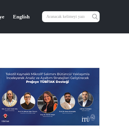
ye
English