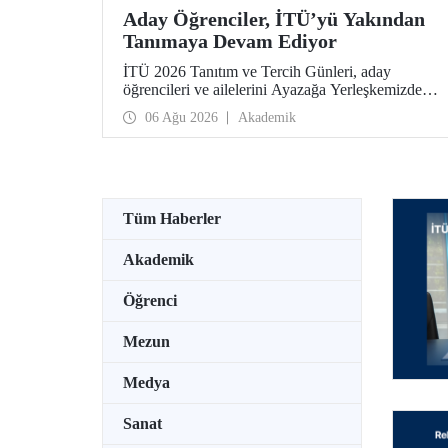
Aday Öğrenciler, İTÜ’yü Yakından
Tanımaya Devam Ediyor
İTÜ 2026 Tanıtım ve Tercih Günleri, aday
öğrencileri ve ailelerini Ayazağa Yerleşkemizde
ağırlamaya devam ediyor. Tanıtım ve Tercih
06 Ağu 2026
Akademik
Günleri 7 Ağustos’ta tamamlanacak, ilgili fakülte
ve birimler adaylara bilgi vermeye devam edecek.
Tüm Haberler
Akademik
Öğrenci
Mezun
Medya
Sanat