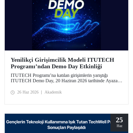
Yenilikçi Girişimcilik Modeli ITUTECH
Programı’ndan Demo Day Etkinliği
ITUTECH Programı’na katılan girişimlerin yarıştığı
ITUTECH Demo Day, 20 Haziran 2026 tarihinde Ayazağa
Yerleşkemizdeki Turgut Özal Kongre ve Öğrenci Sosyal
Merkezi’nde düzenlendi.
26 Haz 2026
Akademik
25
Haz