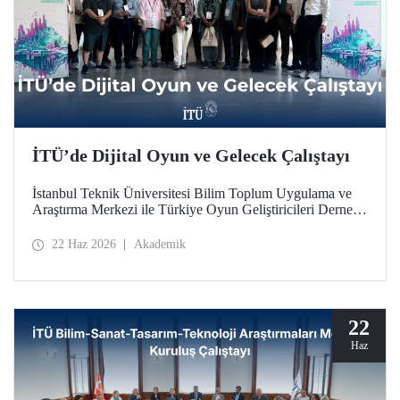
İTÜ’de Dijital Oyun ve Gelecek Çalıştayı
İstanbul Teknik Üniversitesi Bilim Toplum Uygulama ve
Araştırma Merkezi ile Türkiye Oyun Geliştiricileri Derneği
(TOGED) işbirliğinde düzenlenen “Dijital Oyun ve
Gelecek Çalıştayı”, 17 Haziran 2026 tarihinde İTÜ
22 Haz 2026
Akademik
Taşkışla Yerleşkesi’nde gerçekleştirildi.
22
Haz