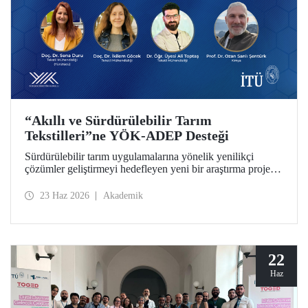
“Akıllı ve Sürdürülebilir Tarım
Tekstilleri”ne YÖK-ADEP Desteği
Sürdürülebilir tarım uygulamalarına yönelik yenilikçi
çözümler geliştirmeyi hedefleyen yeni bir araştırma projesi,
İTÜ’de hayata geçiriliyor. Tarımsal atıkların yüksek katma
değerli ürünlere dönüştürülmesini amaçlayan çalışma;
23 Haz 2026
Akademik
sürdürülebilirlik, döngüsel ekonomi ve ileri tekstil
teknolojilerini bir araya getirerek tarım sektörünün
geleceğine katkı sunmayı hedefliyor.
22
Haz