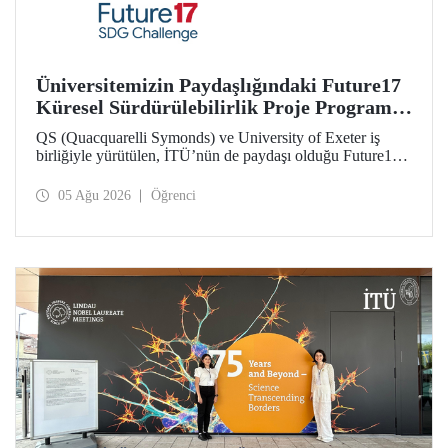
Üniversitemizin Paydaşlığındaki Future17
Küresel Sürdürülebilirlik Proje Programı,
Öğrencilerimizin Başvurularını Bekliyor
QS (Quacquarelli Symonds) ve University of Exeter iş
birliğiyle yürütülen, İTÜ’nün de paydaşı olduğu Future17
Küresel Sürdürülebilirlik Proje Programı için yeni dönem
öğrenci başvuruları açıldı. Başvurular için son gün 31
05 Ağu 2026
Öğrenci
Ağustos!