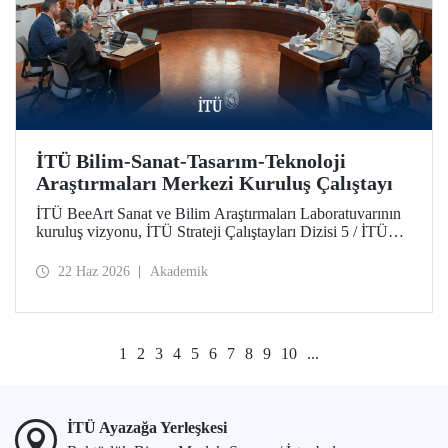
İTÜ Bilim-Sanat-Tasarım-Teknoloji
Araştırmaları Merkezi Kuruluş Çalıştayı
İTÜ BeeArt Sanat ve Bilim Araştırmaları Laboratuvarının
kuruluş vizyonu, İTÜ Strateji Çalıştayları Dizisi 5 / İTÜ
Bilim-Sanat-Tasarım-Teknoloji Araştırmaları Merkezi
Kuruluş Çalıştayı’nda değerlendirildi.
22 Haz 2026
Akademik
1
2
3
4
5
6
7
8
9
10
...
İTÜ Ayazağa Yerleşkesi