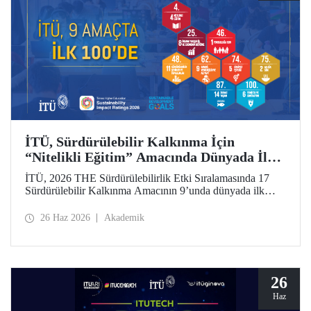
İTÜ, Sürdürülebilir Kalkınma İçin
“Nitelikli Eğitim” Amacında Dünyada İlk
5’te
İTÜ, 2026 THE Sürdürülebilirlik Etki Sıralamasında 17
Sürdürülebilir Kalkınma Amacının 9’unda dünyada ilk
100’de yer aldı. “Nitelikli Eğitim”de dünya 4’üncüsü oldu.
26 Haz 2026
Akademik
26
Haz