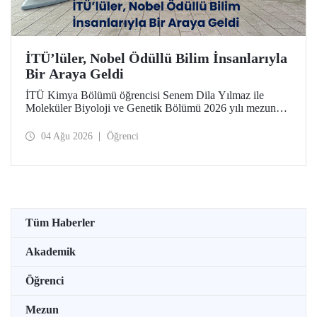
İTÜ’lüler, Nobel Ödüllü Bilim İnsanlarıyla
Bir Araya Geldi
İTÜ Kimya Bölümü öğrencisi Senem Dila Yılmaz ile
Moleküler Biyoloji ve Genetik Bölümü 2026 yılı mezunu
Elif Önel, TÜBİTAK 2224-C Yurt Dışı Bilimsel
Etkinliklere Katılım Desteği kapsamında 75’inci Lindau
04 Ağu 2026
Öğrenci
Nobel Ödüllü Bilim İnsanları Toplantısı’na katıldı.
Tüm Haberler
Akademik
Öğrenci
Mezun