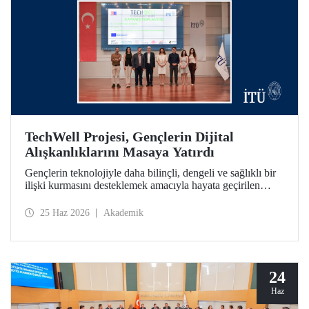
TechWell Projesi, Gençlerin Dijital
Alışkanlıklarını Masaya Yatırdı
Gençlerin teknolojiyle daha bilinçli, dengeli ve sağlıklı bir
ilişki kurmasını desteklemek amacıyla hayata geçirilen
Technological Wellness Among Young People (TechWell)
Erasmus+ Projesinin kapanış etkinliği İTÜ’de düzenlendi.
25 Haz 2026
Akademik
Açıklanan araştırma sonuçları ve pilot uygulama çıktıları,
gençlerin dijital refahını güçlendirmeye yönelik önemli
veriler ortaya koydu.
24
Haz