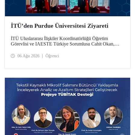
İTÜ’den Purdue Üniversitesi Ziyareti
İTÜ Uluslararası İlişkiler Koordinatörlüğü Öğretim
Görevlisi ve IAESTE Türkiye Sorumlusu Cahit Okan,
akademik ilişkileri ve iş birliğini geliştirmek amacıyla 20-27
Temmuz tarihlerinde ABD’de dünyanın önde gelen
06 Ağu 2026
Öğrenci
araştırma üniversitelerinden Purdue Üniversitesi başta
olmak üzere bir dizi ziyarette bulundu.