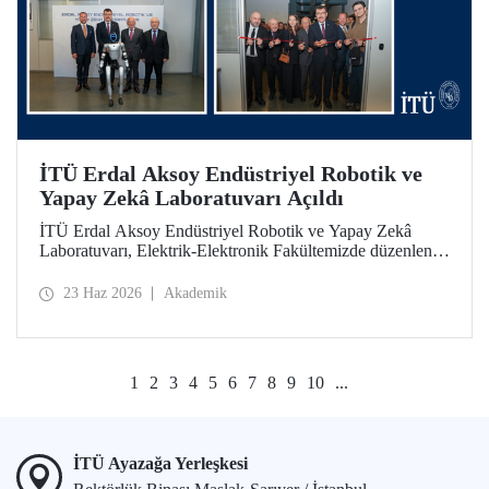
İTÜ Erdal Aksoy Endüstriyel Robotik ve
Yapay Zekâ Laboratuvarı Açıldı
İTÜ Erdal Aksoy Endüstriyel Robotik ve Yapay Zekâ
Laboratuvarı, Elektrik-Elektronik Fakültemizde düzenlenen
törenle kapılarını açtı.
23 Haz 2026
Akademik
1
2
3
4
5
6
7
8
9
10
...
İTÜ Ayazağa Yerleşkesi