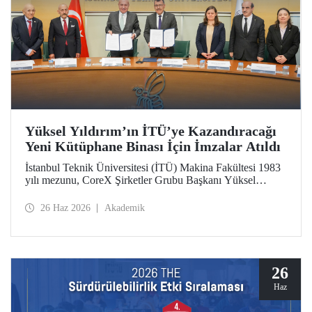
Yüksel Yıldırım’ın İTÜ’ye Kazandıracağı
Yeni Kütüphane Binası İçin İmzalar Atıldı
İstanbul Teknik Üniversitesi (İTÜ) Makina Fakültesi 1983
yılı mezunu, CoreX Şirketler Grubu Başkanı Yüksel
Yıldırım’ın İTÜ’ye kazandıracağı yeni kütüphane binası
için 25 Haziran 2026 Perşembe günü İTÜ Rektörlük
26 Haz 2026
Akademik
Binası’nda bir imza töreni düzenlendi.
26
Haz