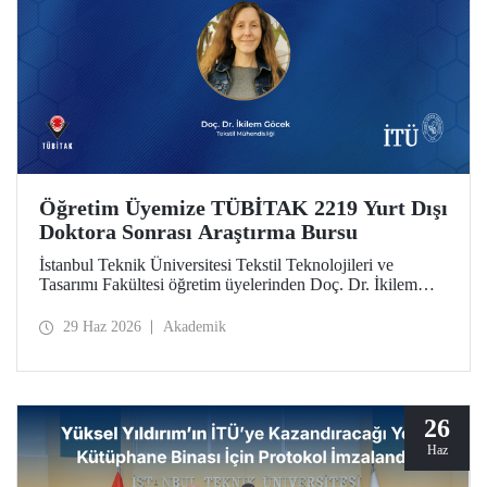
Öğretim Üyemize TÜBİTAK 2219 Yurt Dışı
Doktora Sonrası Araştırma Bursu
İstanbul Teknik Üniversitesi Tekstil Teknolojileri ve
Tasarımı Fakültesi öğretim üyelerinden Doç. Dr. İkilem
Göcek’in yürütücülüğünü üstlendiği “Surface Engineering
of Textile Substrates via Selective Metallisation for
29 Haz 2026
Akademik
Designing Functional Smart Textiles in Wearable
Electronics” başlıklı proje, TÜBİTAK 2219 programı
kapsamında destek almaya hak kazandı.
26
Haz