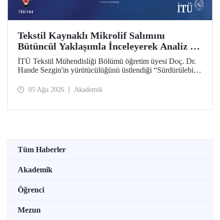
Tekstil Kaynaklı Mikrolif Salımını
Bütüncül Yaklaşımla İnceleyerek Analiz ve
Azaltım Stratejileri Geliştirecek Projeye
İTÜ Tekstil Mühendisliği Bölümü öğretim üyesi Doç. Dr.
TÜBİTAK Desteği
Hande Sezgin'in yürütücülüğünü üstlendiği “Sürdürülebilir
Pamuk ve Polyester Esaslı Tekstil Ürünlerinde Kullanım
Koşullarına Bağlı Mikrolif Salımı: Aşınma, UV Maruziyeti
05 Ağu 2026
Akademik
ve Yıkama Döngülerinin Bütünsel Analizi ve Azaltım
Stratejilerinin Geliştirilmesi” başlıklı proje, TÜBİTAK
2515 – COST Aksiyon Üyeleri Ar-Ge Destek Programı
kapsamında desteklenmeye hak kazandı.
Tüm Haberler
Akademik
Öğrenci
Mezun