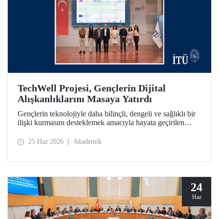
TechWell Projesi, Gençlerin Dijital
Alışkanlıklarını Masaya Yatırdı
Gençlerin teknolojiyle daha bilinçli, dengeli ve sağlıklı bir
ilişki kurmasını desteklemek amacıyla hayata geçirilen
Technological Wellness Among Young People (TechWell)
Erasmus+ Projesinin kapanış etkinliği İTÜ’de düzenlendi.
25 Haz 2026
Akademik
Açıklanan araştırma sonuçları ve pilot uygulama çıktıları,
gençlerin dijital refahını güçlendirmeye yönelik önemli
veriler ortaya koydu.
24
Haz