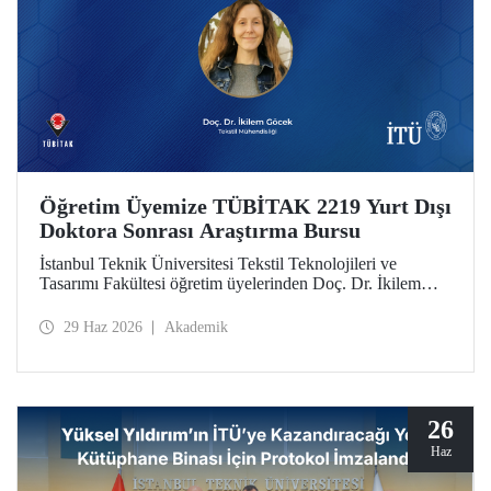
Öğretim Üyemize TÜBİTAK 2219 Yurt Dışı
Doktora Sonrası Araştırma Bursu
İstanbul Teknik Üniversitesi Tekstil Teknolojileri ve
Tasarımı Fakültesi öğretim üyelerinden Doç. Dr. İkilem
Göcek’in yürütücülüğünü üstlendiği “Surface Engineering
of Textile Substrates via Selective Metallisation for
29 Haz 2026
Akademik
Designing Functional Smart Textiles in Wearable
Electronics” başlıklı proje, TÜBİTAK 2219 programı
kapsamında destek almaya hak kazandı.
26
Haz