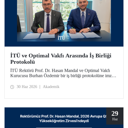
İTÜ ve Optimal Vakfı Arasında İş Birliği
Protokolü
İTÜ Rektörü Prof. Dr. Hasan Mandal ve Optimal Vakfı
Kurucusu Burhan Özdemir bir iş birliği protokolüne imza
attı. İTÜ öğrencilerine sosyal destek bursları ve yetkinlik
odaklı eğitimlerle katkı sağlanması amaçlanıyor.
30 Haz 2026
Akademik
29
Haz