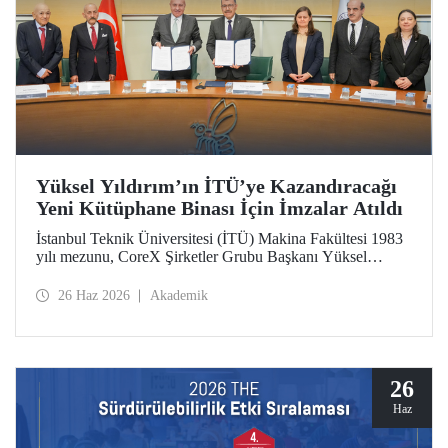
Yüksel Yıldırım’ın İTÜ’ye Kazandıracağı
Yeni Kütüphane Binası İçin İmzalar Atıldı
İstanbul Teknik Üniversitesi (İTÜ) Makina Fakültesi 1983
yılı mezunu, CoreX Şirketler Grubu Başkanı Yüksel
Yıldırım’ın İTÜ’ye kazandıracağı yeni kütüphane binası
için 25 Haziran 2026 Perşembe günü İTÜ Rektörlük
26 Haz 2026
Akademik
Binası’nda bir imza töreni düzenlendi.
26
Haz