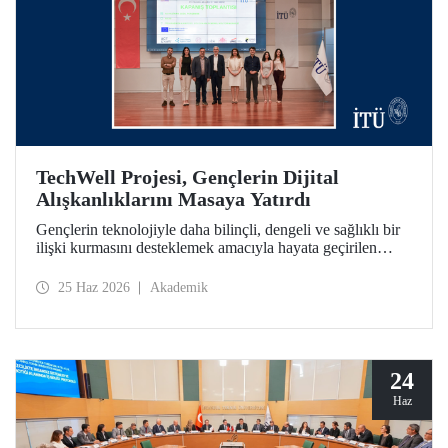
TechWell Projesi, Gençlerin Dijital
Alışkanlıklarını Masaya Yatırdı
Gençlerin teknolojiyle daha bilinçli, dengeli ve sağlıklı bir
ilişki kurmasını desteklemek amacıyla hayata geçirilen
Technological Wellness Among Young People (TechWell)
Erasmus+ Projesinin kapanış etkinliği İTÜ’de düzenlendi.
25 Haz 2026
Akademik
Açıklanan araştırma sonuçları ve pilot uygulama çıktıları,
gençlerin dijital refahını güçlendirmeye yönelik önemli
veriler ortaya koydu.
24
Haz