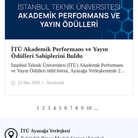
İTÜ Akademik Performans ve Yayın
Ödülleri Sahiplerini Buldu
İstanbul Teknik Üniversitesi (İTÜ) Akademik Performans
ve Yayın Ödülleri ödül töreni, Ayazağa Yerleşkemizde 22
Haziran 2026 tarihinde düzenlendi.
23 Haz 2026
Akademik
1
2
3
4
5
6
7
8
9
10
...
İTÜ Ayazağa Yerleşkesi