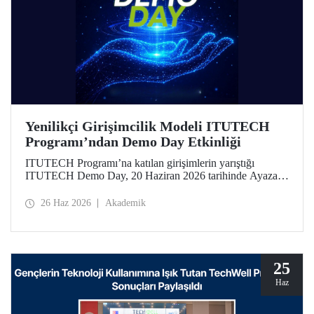
Yenilikçi Girişimcilik Modeli ITUTECH
Programı’ndan Demo Day Etkinliği
ITUTECH Programı’na katılan girişimlerin yarıştığı
ITUTECH Demo Day, 20 Haziran 2026 tarihinde Ayazağa
Yerleşkemizdeki Turgut Özal Kongre ve Öğrenci Sosyal
Merkezi’nde düzenlendi.
26 Haz 2026
Akademik
25
Haz