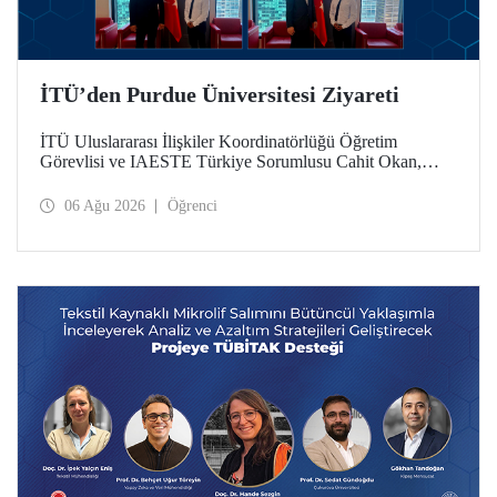
İTÜ’den Purdue Üniversitesi Ziyareti
İTÜ Uluslararası İlişkiler Koordinatörlüğü Öğretim
Görevlisi ve IAESTE Türkiye Sorumlusu Cahit Okan,
akademik ilişkileri ve iş birliğini geliştirmek amacıyla 20-27
Temmuz tarihlerinde ABD’de dünyanın önde gelen
06 Ağu 2026
Öğrenci
araştırma üniversitelerinden Purdue Üniversitesi başta
olmak üzere bir dizi ziyarette bulundu.