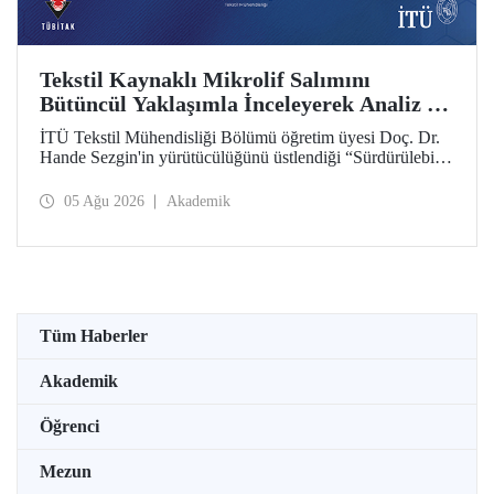
Tekstil Kaynaklı Mikrolif Salımını
Bütüncül Yaklaşımla İnceleyerek Analiz ve
Azaltım Stratejileri Geliştirecek Projeye
İTÜ Tekstil Mühendisliği Bölümü öğretim üyesi Doç. Dr.
TÜBİTAK Desteği
Hande Sezgin'in yürütücülüğünü üstlendiği “Sürdürülebilir
Pamuk ve Polyester Esaslı Tekstil Ürünlerinde Kullanım
Koşullarına Bağlı Mikrolif Salımı: Aşınma, UV Maruziyeti
05 Ağu 2026
Akademik
ve Yıkama Döngülerinin Bütünsel Analizi ve Azaltım
Stratejilerinin Geliştirilmesi” başlıklı proje, TÜBİTAK
2515 – COST Aksiyon Üyeleri Ar-Ge Destek Programı
kapsamında desteklenmeye hak kazandı.
Tüm Haberler
Akademik
Öğrenci
Mezun