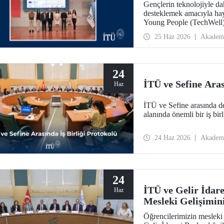
Gençlerin teknolojiyle daha
desteklemek amacıyla ha
Young People (TechWell) 
düzenlendi. Açıklanan ara
25 Haz 2026
Akadem
gençlerin dijital refahın
24
İTÜ ve Sefine Aras
Haz
İTÜ ve Sefine arasında den
alanında önemli bir iş birl
24 Haz 2026
Akadem
24
İTÜ ve Gelir İdar
Haz
Mesleki Gelişimini
Öğrencilerimizin mesleki g