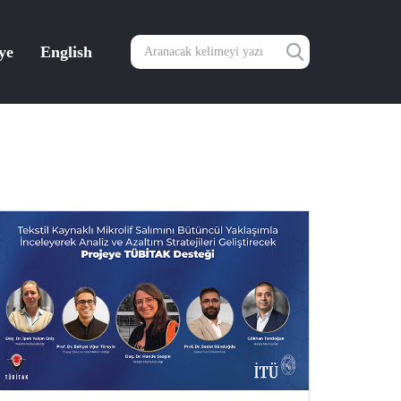
ye
English