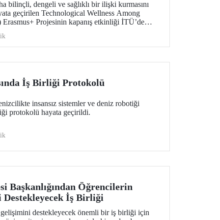
 bilinçli, dengeli ve sağlıklı bir ilişki kurmasını
yata geçirilen Technological Wellness Among
Erasmus+ Projesinin kapanış etkinliği İTÜ’de
ştırma sonuçları ve pilot uygulama çıktıları,
ik
ı güçlendirmeye yönelik önemli veriler ortaya koydu.
ında İş Birliği Protokolü
izcilikte insansız sistemler ve deniz robotiği
iği protokolü hayata geçirildi.
ik
esi Başkanlığından Öğrencilerin
 Destekleyecek İş Birliği
elişimini destekleyecek önemli bir iş birliği için