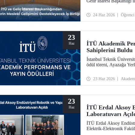
Gelir İdaresi Başkanlığı i
24 Haz 2026
Öğrenci
23
İTÜ Akademik Per
Haz
Sahiplerini Buldu
İstanbul Teknik Üniversi
ödül töreni, Ayazağa Yer
23 Haz 2026
Akadem
23
İTÜ Erdal Aksoy E
Haz
Laboratuvarı Açıl
İTÜ Erdal Aksoy Endüstr
Elektrik-Elektronik Fakül