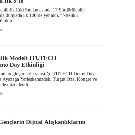
 İlk 5’te
ilirlik Etki Sıralamasında 17 Sürdürülebilir
 dünyada ilk 100’de yer aldı. “Nitelikli
ü oldu.
ik
cilik Modeli ITUTECH
mo Day Etkinliği
tılan girişimlerin yarıştığı ITUTECH Demo Day,
de Ayazağa Yerleşkemizdeki Turgut Özal Kongre ve
nde düzenlendi.
ik
Gençlerin Dijital Alışkanlıklarını