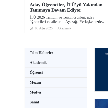
Aday Öğrenciler, İTÜ’yü Yakından
Tanımaya Devam Ediyor
İTÜ 2026 Tanıtım ve Tercih Günleri, aday
öğrencileri ve ailelerini Ayazağa Yerleşkemizde
ağırlamaya devam ediyor. Tanıtım ve Tercih
06 Ağu 2026
Akademik
Günleri 7 Ağustos’ta tamamlanacak, ilgili fakülte
ve birimler adaylara bilgi vermeye devam edecek.
Tüm Haberler
Akademik
Öğrenci
Mezun
Medya
Sanat