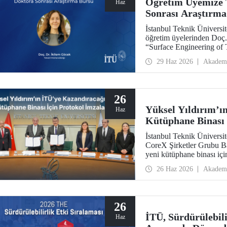
Öğretim Üyemize 
Haz
Sonrası Araştırma
İstanbul Teknik Üniversite
öğretim üyelerinden Doç.
“Surface Engineering of T
Designing Functional Smar
29 Haz 2026
Akadem
TÜBİTAK 2219 programı 
26
Yüksel Yıldırım’ı
Haz
Kütüphane Binası 
İstanbul Teknik Üniversi
CoreX Şirketler Grubu B
yeni kütüphane binası i
Binası’nda bir imza tören
26 Haz 2026
Akadem
26
İTÜ, Sürdürülebili
Haz