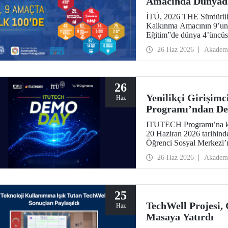
Amacında Dünyada
İTÜ, 2026 THE Sürdürüleb
Kalkınma Amacının 9’unda
Eğitim”de dünya 4’üncüs
26 Haz 2026
Akadem
26
Yenilikçi Girişim
Haz
Programı’ndan De
ITUTECH Programı’na ka
20 Haziran 2026 tarihin
Öğrenci Sosyal Merkezi’
26 Haz 2026
Akadem
25
TechWell Projesi, 
Haz
Masaya Yatırdı