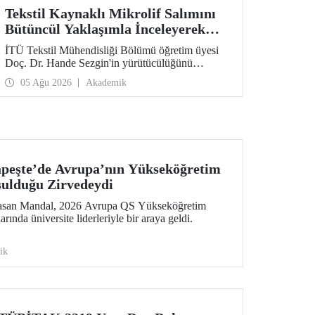
Tekstil Kaynaklı Mikrolif Salımını
Bütüncül Yaklaşımla İnceleyerek
Analiz ve Azaltım Stratejileri
İTÜ Tekstil Mühendisliği Bölümü öğretim üyesi
Geliştirecek Projeye TÜBİTAK
Doç. Dr. Hande Sezgin'in yürütücülüğünü
Desteği
üstlendiği “Sürdürülebilir Pamuk ve Polyester
05 Ağu 2026
Akademik
Esaslı Tekstil Ürünlerinde Kullanım Koşullarına
Bağlı Mikrolif Salımı: Aşınma, UV Maruziyeti ve
Yıkama Döngülerinin Bütünsel Analizi ve
Azaltım Stratejilerinin Geliştirilmesi” başlıklı
proje, TÜBİTAK 2515 – COST Aksiyon Üyeleri
Ar-Ge Destek Programı kapsamında
desteklenmeye hak kazandı.
peşte’de Avrupa’nın Yükseköğretim
ulduğu Zirvedeydi
Hasan Mandal, 2026 Avrupa QS Yükseköğretim
arında üniversite liderleriyle bir araya geldi.
ik