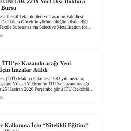
TÜBİTAK 2219 Yurt Dışı Doktora
 Bursu
si Tekstil Teknolojileri ve Tasarımı Fakültesi
 Dr. İkilem Göcek’in yürütücülüğünü üstlendiği
extile Substrates via Selective Metallisation for
t Textiles in Wearable Electronics” başlıklı proje,
ik
kapsamında destek almaya hak kazandı.
n İTÜ’ye Kazandıracağı Yeni
İçin İmzalar Atıldı
tesi (İTÜ) Makina Fakültesi 1983 yılı mezunu,
aşkanı Yüksel Yıldırım’ın İTÜ’ye kazandıracağı
çin 25 Haziran 2026 Perşembe günü İTÜ Rektörlük
i düzenlendi.
ik
r Kalkınma İçin “Nitelikli Eğitim”