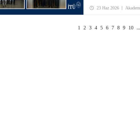
23 Haz 2026
Akadem
1
2
3
4
5
6
7
8
9
10
..