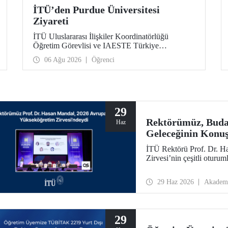
İTÜ’den Purdue Üniversitesi
Ziyareti
İTÜ Uluslararası İlişkiler Koordinatörlüğü
Öğretim Görevlisi ve IAESTE Türkiye
Sorumlusu Cahit Okan, akademik ilişkileri ve iş
06 Ağu 2026
Öğrenci
birliğini geliştirmek amacıyla 20-27 Temmuz
tarihlerinde ABD’de dünyanın önde gelen
araştırma üniversitelerinden Purdue Üniversitesi
başta olmak üzere bir dizi ziyarette bulundu.
29
Rektörümüz, Buda
Haz
Geleceğinin Konuş
İTÜ Rektörü Prof. Dr. 
Zirvesi’nin çeşitli oturuml
29 Haz 2026
Akadem
29