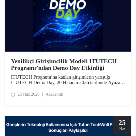
Yenilikçi Girişimcilik Modeli ITUTECH
Programı’ndan Demo Day Etkinliği
ITUTECH Programı’na katılan girişimlerin yarıştığı
ITUTECH Demo Day, 20 Haziran 2026 tarihinde Ayazağa
Yerleşkemizdeki Turgut Özal Kongre ve Öğrenci Sosyal
Merkezi’nde düzenlendi.
26 Haz 2026
Akademik
25
Haz