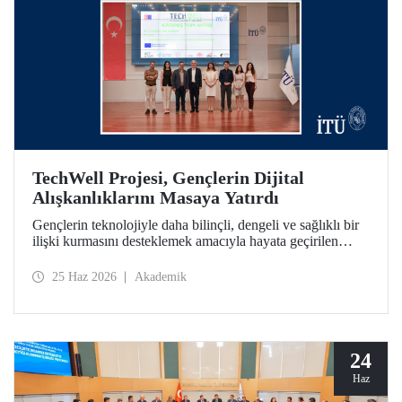
TechWell Projesi, Gençlerin Dijital
Alışkanlıklarını Masaya Yatırdı
Gençlerin teknolojiyle daha bilinçli, dengeli ve sağlıklı bir
ilişki kurmasını desteklemek amacıyla hayata geçirilen
Technological Wellness Among Young People (TechWell)
Erasmus+ Projesinin kapanış etkinliği İTÜ’de düzenlendi.
25 Haz 2026
Akademik
Açıklanan araştırma sonuçları ve pilot uygulama çıktıları,
gençlerin dijital refahını güçlendirmeye yönelik önemli
veriler ortaya koydu.
24
Haz