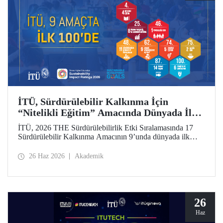
İTÜ, Sürdürülebilir Kalkınma İçin
“Nitelikli Eğitim” Amacında Dünyada İlk
5’te
İTÜ, 2026 THE Sürdürülebilirlik Etki Sıralamasında 17
Sürdürülebilir Kalkınma Amacının 9’unda dünyada ilk
100’de yer aldı. “Nitelikli Eğitim”de dünya 4’üncüsü oldu.
26 Haz 2026
Akademik
26
Haz