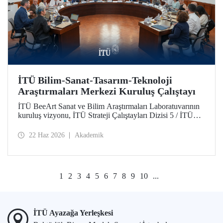
İTÜ Bilim-Sanat-Tasarım-Teknoloji
Araştırmaları Merkezi Kuruluş Çalıştayı
İTÜ BeeArt Sanat ve Bilim Araştırmaları Laboratuvarının
kuruluş vizyonu, İTÜ Strateji Çalıştayları Dizisi 5 / İTÜ
Bilim-Sanat-Tasarım-Teknoloji Araştırmaları Merkezi
Kuruluş Çalıştayı’nda değerlendirildi.
22 Haz 2026
Akademik
1
2
3
4
5
6
7
8
9
10
...
İTÜ Ayazağa Yerleşkesi