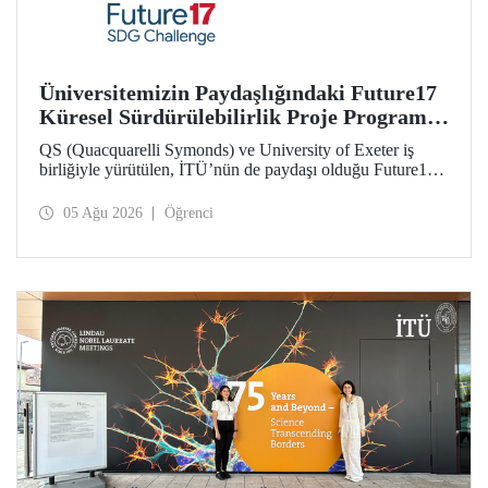
Üniversitemizin Paydaşlığındaki Future17
Küresel Sürdürülebilirlik Proje Programı,
Öğrencilerimizin Başvurularını Bekliyor
QS (Quacquarelli Symonds) ve University of Exeter iş
birliğiyle yürütülen, İTÜ’nün de paydaşı olduğu Future17
Küresel Sürdürülebilirlik Proje Programı için yeni dönem
öğrenci başvuruları açıldı. Başvurular için son gün 31
05 Ağu 2026
Öğrenci
Ağustos!