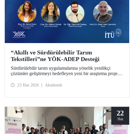
“Akıllı ve Sürdürülebilir Tarım
Tekstilleri”ne YÖK-ADEP Desteği
Sürdürülebilir tarım uygulamalarına yönelik yenilikçi
çözümler geliştirmeyi hedefleyen yeni bir araştırma projesi,
İTÜ’de hayata geçiriliyor. Tarımsal atıkların yüksek katma
değerli ürünlere dönüştürülmesini amaçlayan çalışma;
23 Haz 2026
Akademik
sürdürülebilirlik, döngüsel ekonomi ve ileri tekstil
teknolojilerini bir araya getirerek tarım sektörünün
geleceğine katkı sunmayı hedefliyor.
22
Haz