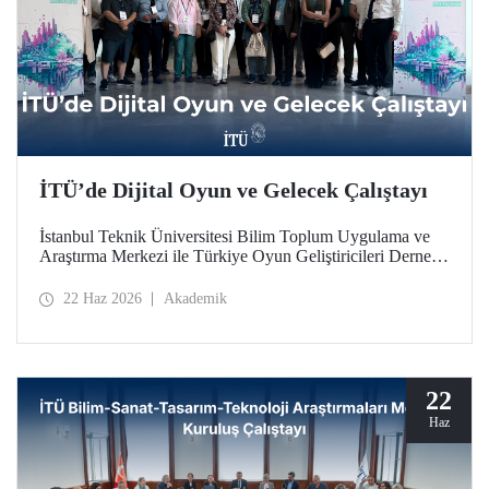
İTÜ’de Dijital Oyun ve Gelecek Çalıştayı
İstanbul Teknik Üniversitesi Bilim Toplum Uygulama ve
Araştırma Merkezi ile Türkiye Oyun Geliştiricileri Derneği
(TOGED) işbirliğinde düzenlenen “Dijital Oyun ve
Gelecek Çalıştayı”, 17 Haziran 2026 tarihinde İTÜ
22 Haz 2026
Akademik
Taşkışla Yerleşkesi’nde gerçekleştirildi.
22
Haz