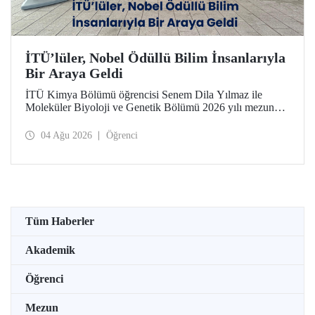
İTÜ’lüler, Nobel Ödüllü Bilim İnsanlarıyla
Bir Araya Geldi
İTÜ Kimya Bölümü öğrencisi Senem Dila Yılmaz ile
Moleküler Biyoloji ve Genetik Bölümü 2026 yılı mezunu
Elif Önel, TÜBİTAK 2224-C Yurt Dışı Bilimsel
Etkinliklere Katılım Desteği kapsamında 75’inci Lindau
04 Ağu 2026
Öğrenci
Nobel Ödüllü Bilim İnsanları Toplantısı’na katıldı.
Tüm Haberler
Akademik
Öğrenci
Mezun