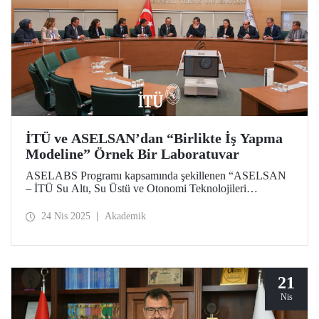
İTÜ ve ASELSAN’dan “Birlikte İş Yapma
Modeline” Örnek Bir Laboratuvar
ASELABS Programı kapsamında şekillenen “ASELSAN
– İTÜ Su Altı, Su Üstü ve Otonomi Teknolojileri
Laboratuvarı”nın kurulmasına yönelik protokol 18 Nisan
2025 tarihinde hayata geçti.
24 Nis 2025
Akademik
21
Nis