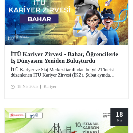
İTÜ Kariyer Zirvesi - Bahar, Öğrencilerle
İş Dünyasını Yeniden Buluşturdu
İTÜ Kariyer ve Staj Merkezi tarafından bu yıl 21’incisi
düzenlenen İTÜ Kariyer Zirvesi (İKZ), Şubat ayında
planlanan programının ertelenen günlerini "İKZ - Bahar"
adıyla 14-15-16 Nisan 2025 tarihlerinde Ayazağa
18 Nis 2025
Kariyer
Yerleşkemizde gerçekleştirdi.
18
Nis