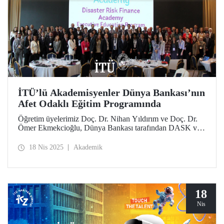
İTÜ’lü Akademisyenler Dünya Bankası’nın
Afet Odaklı Eğitim Programında
Öğretim üyelerimiz Doç. Dr. Nihan Yıldırım ve Doç. Dr.
Ömer Ekmekcioğlu, Dünya Bankası tarafından DASK ve
Sigorta Gelişim Forumu ortaklığıyla afet sigortasının
önemini vurgulamak ve çeşitli afet riski finansmanı
18 Nis 2025
Akademik
konularına odaklanmak amacıyla düzenlenen eğitime katkı
sağladı.
18
Nis