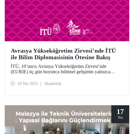
Avrasya Yükseköğretim Zirvesi’nde İTÜ
ile Bilim Diplomasisinin Ötesine Bakış
İTÜ, 10’uncu Avrasya Yükseköğretim Zirvesi’nde
(EURIE) üç gün boyunca bilimsel gelişimin yalnızca
bilgiye sahip olmakla değil; iş birliği içinde üretmekle,
birlikte düşünmekle ve ortak vizyonlarla hareket etmekle
18 Nis 2025
Akademik
sağlanabileceğine yönelik güçlü bir mesaj taşıdı.
17
Nis