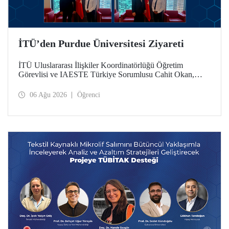
İTÜ’den Purdue Üniversitesi Ziyareti
İTÜ Uluslararası İlişkiler Koordinatörlüğü Öğretim
Görevlisi ve IAESTE Türkiye Sorumlusu Cahit Okan,
akademik ilişkileri ve iş birliğini geliştirmek amacıyla 20-27
Temmuz tarihlerinde ABD’de dünyanın önde gelen
06 Ağu 2026
Öğrenci
araştırma üniversitelerinden Purdue Üniversitesi başta
olmak üzere bir dizi ziyarette bulundu.