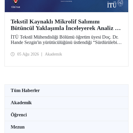
Tekstil Kaynaklı Mikrolif Salımını
Bütüncül Yaklaşımla İnceleyerek Analiz ve
Azaltım Stratejileri Geliştirecek Projeye
İTÜ Tekstil Mühendisliği Bölümü öğretim üyesi Doç. Dr.
TÜBİTAK Desteği
Hande Sezgin'in yürütücülüğünü üstlendiği “Sürdürülebilir
Pamuk ve Polyester Esaslı Tekstil Ürünlerinde Kullanım
Koşullarına Bağlı Mikrolif Salımı: Aşınma, UV Maruziyeti
05 Ağu 2026
Akademik
ve Yıkama Döngülerinin Bütünsel Analizi ve Azaltım
Stratejilerinin Geliştirilmesi” başlıklı proje, TÜBİTAK
2515 – COST Aksiyon Üyeleri Ar-Ge Destek Programı
kapsamında desteklenmeye hak kazandı.
Tüm Haberler
Akademik
Öğrenci
Mezun