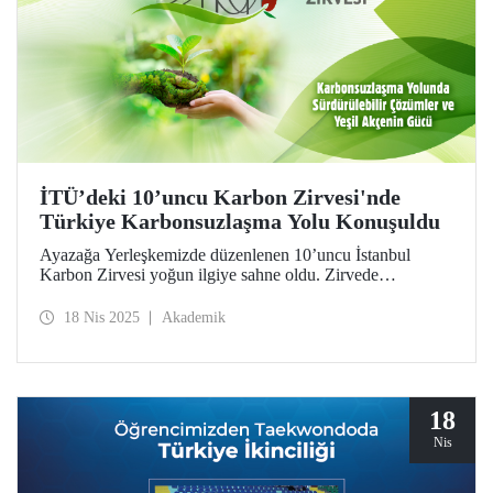
İTÜ’deki 10’uncu Karbon Zirvesi'nde
Türkiye Karbonsuzlaşma Yolu Konuşuldu
Ayazağa Yerleşkemizde düzenlenen 10’uncu İstanbul
Karbon Zirvesi yoğun ilgiye sahne oldu. Zirvede
Sürdürülebilir Üretim ve Tüketim Derneği (SÜT-D) karbon
yönetimi başarılarını ödüllendirdi.
18 Nis 2025
Akademik
18
Nis