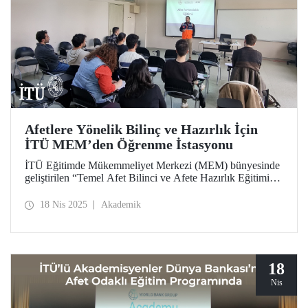
Afetlere Yönelik Bilinç ve Hazırlık İçin
İTÜ MEM’den Öğrenme İstasyonu
İTÜ Eğitimde Mükemmeliyet Merkezi (MEM) bünyesinde
geliştirilen “Temel Afet Bilinci ve Afete Hazırlık Eğitimi”
başlıklı Öğrenme İstasyonu’nun yüz yüze oturumları 12
Nisan 2025 Cumartesi günü başarıyla tamamlandı.
18 Nis 2025
Akademik
18
Nis