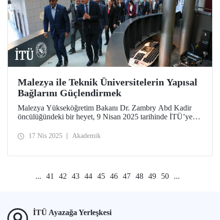
Malezya ile Teknik Üniversitelerin Yapısal
Bağlarını Güçlendirmek
Malezya Yükseköğretim Bakanı Dr. Zambry Abd Kadir
öncülüğündeki bir heyet, 9 Nisan 2025 tarihinde İTÜ’ye
bir ziyarette bulunarak Türkiye Teknik Üniversiteler
Birliğinin başkanlığını yürüten İTÜ Rektörü Prof. Dr.
17 Nis 2025
Akademik
Hasan Mandal ile sistemli, sürdürülebilir ve çok yönlü iş
birlikleri üzerine değerlendirmelerde bulundu.
...
41
42
43
44
45
46
47
48
49
50
...
İTÜ Ayazağa Yerleşkesi