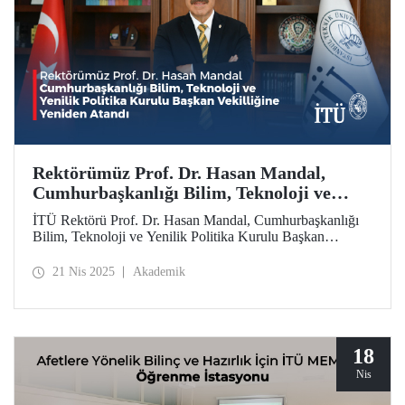
Rektörümüz Prof. Dr. Hasan Mandal,
Cumhurbaşkanlığı Bilim, Teknoloji ve
Yenilik Politika Kurulu Başkan Vekilliğine
İTÜ Rektörü Prof. Dr. Hasan Mandal, Cumhurbaşkanlığı
Yeniden Atandı
Bilim, Teknoloji ve Yenilik Politika Kurulu Başkan
Vekilliği görevine yeniden atandı.
21 Nis 2025
Akademik
18
Nis