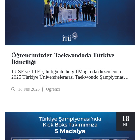
Öğrencimizden Taekwondoda Türkiye
İkinciliği
TÜSF ve TTF iş birliğinde bu yıl Muğla’da düzenlenen
2025 Türkiye Üniversitelerarası Taekwondo Şampiyonası
tamamlandı. İTÜ Taekwondo Takımı’ndan Sude Yener
şampiyonada gümüş madalya kazandı.
18 Nis 2025
Öğrenci
18
Nis