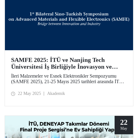
SAMFE 2025: İTÜ ve Nanjing Tech
Üniversitesi İş Birliğiyle İnovasyon ve
Sanayi Arasında Köprü
İleri Malzemeler ve Esnek Elektronikler Sempozyumu
(SAMFE 2025), 21-25 Mayıs 2025 tarihleri arasında İTÜ
ve Nanjing Tech Üniversitesi iş birliğiyle gerçekleştiriliyor.
Sempozyumda farklı ülkelerden alanında uzman bilim
22 May 2025
Akademik
insanları, esnek elektronikler ve ileri fonksiyonel
malzemeler konularındaki güncel araştırmalarını paylaşıyor.
22
May