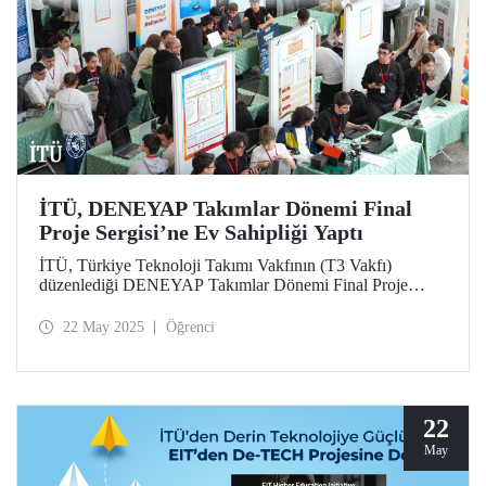
İTÜ, DENEYAP Takımlar Dönemi Final
Proje Sergisi’ne Ev Sahipliği Yaptı
İTÜ, Türkiye Teknoloji Takımı Vakfının (T3 Vakfı)
düzenlediği DENEYAP Takımlar Dönemi Final Proje
Sergisi’nin İstanbul ayağına 17 Mayıs 2025 tarihinde ev
sahipliği yaptı.
22 May 2025
Öğrenci
22
May