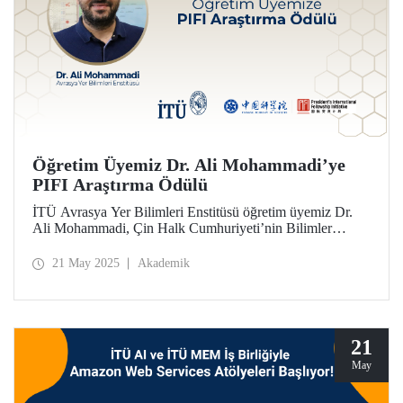
Öğretim Üyemiz Dr. Ali Mohammadi’ye
PIFI Araştırma Ödülü
İTÜ Avrasya Yer Bilimleri Enstitüsü öğretim üyemiz Dr.
Ali Mohammadi, Çin Halk Cumhuriyeti’nin Bilimler
Akademisi tarafından verilen “Chinese Academy of
Sciences (CAS) President's International Fellowship
21 May 2025
Akademik
Initiative (PIFI)” Araştırma Ödülü’ne değer görüldü.
21
May