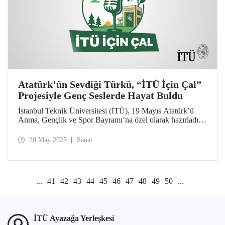
Atatürk’ün Sevdiği Türkü, “İTÜ İçin Çal”
Projesiyle Genç Seslerde Hayat Buldu
İstanbul Teknik Üniversitesi (İTÜ), 19 Mayıs Atatürk’ü
Anma, Gençlik ve Spor Bayramı’na özel olarak hazırladığı
“İTÜ İçin Çal” projesi kapsamında, Gazi Mustafa Kemal
Atatürk’ün sevdiği türkülerden biri olan “Manastır
20 May 2025
Sanat
Türküsü”nü genç kuşakların sesiyle yeniden yorumladı.
...
41
42
43
44
45
46
47
48
49
50
...
İTÜ Ayazağa Yerleşkesi