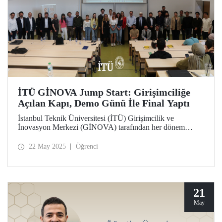
İTÜ GİNOVA Jump Start: Girişimciliğe
Açılan Kapı, Demo Günü İle Final Yaptı
İstanbul Teknik Üniversitesi (İTÜ) Girişimcilik ve
İnovasyon Merkezi (GİNOVA) tarafından her dönem
düzenlenen Jump Start Girişimciliğe Hızlı Başlangıç
Sertifika Programı, 2025 Bahar dönemi eğitimlerini 14
22 May 2025
Öğrenci
Mayıs’ta gerçekleştirilen Demo Day etkinliğiyle tamamladı.
21
May