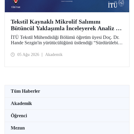
Tekstil Kaynaklı Mikrolif Salımını
Bütüncül Yaklaşımla İnceleyerek Analiz ve
Azaltım Stratejileri Geliştirecek Projeye
İTÜ Tekstil Mühendisliği Bölümü öğretim üyesi Doç. Dr.
TÜBİTAK Desteği
Hande Sezgin'in yürütücülüğünü üstlendiği “Sürdürülebilir
Pamuk ve Polyester Esaslı Tekstil Ürünlerinde Kullanım
Koşullarına Bağlı Mikrolif Salımı: Aşınma, UV Maruziyeti
05 Ağu 2026
Akademik
ve Yıkama Döngülerinin Bütünsel Analizi ve Azaltım
Stratejilerinin Geliştirilmesi” başlıklı proje, TÜBİTAK
2515 – COST Aksiyon Üyeleri Ar-Ge Destek Programı
kapsamında desteklenmeye hak kazandı.
Tüm Haberler
Akademik
Öğrenci
Mezun