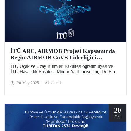
İTÜ ARC, AIRMOB Projesi Kapsamında
Regio-AIRMOB CoVE Liderliğini
Üstleniyor
İTÜ Uçak ve Uzay Bilimleri Fakültesi öğretim üyesi ve
İTÜ Havacılık Enstitüsü Müdür Yardımcısı Doç. Dr. Emre
Koyuncu liderliğinde İTÜ ARC’nin Türkiye ülke
temsilciliğini üstlendiği “AIRMOB: Developing Skills and
20 May 2025
Akademik
Capabilities for Innovative Air Mobility (Yenilikçi Hava
Hareketliliği İçin Beceri ve Kapasite Geliştirme)” isimli
proje, ERASMUS-EDU-2024-PEX-COVE çağrı başlığı
altında, 5 ülkeden 21 partner toplam 3.983.463,84 avro
bütçe ile desteklenmeye hak kazandı.
20
May