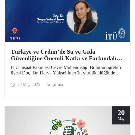
Türkiye ve Ürdün’de Su ve Gıda
Güvenliğine Önemli Katkı ve Farkındalık
Sağlayacak “Memfood” Projesine
İTÜ İnşaat Fakültesi Çevre Mühendisliği Bölümü öğretim
TÜBİTAK 2572 Desteği
üyesi Doç. Dr. Derya Yüksel İmer’in yürütücülüğünde
geliştirilen büyük ölçekte gri su arıtımı sağlayacak proje,
TÜBİTAK ve Ürdün Ulusal Araştırma Geliştirme Merkezi
20 May 2025
Araştırma
(NCRD) tarafından açılan 2024 yılı çağrısı kapsamında
desteklenmeye hak kazandı.
20
May