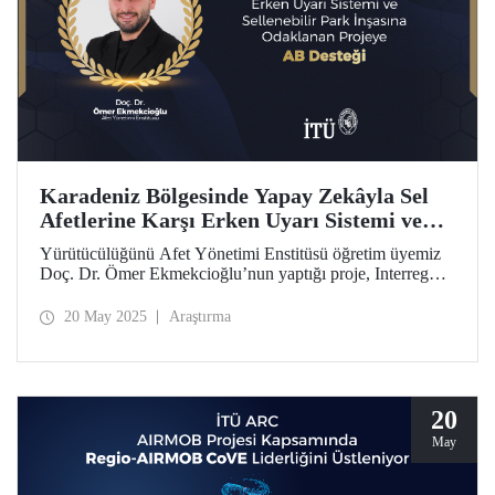
Karadeniz Bölgesinde Yapay Zekâyla Sel
Afetlerine Karşı Erken Uyarı Sistemi ve
Sellenebilir Park İnşasına Odaklanan
Yürütücülüğünü Afet Yönetimi Enstitüsü öğretim üyemiz
Projeye AB Desteği
Doç. Dr. Ömer Ekmekcioğlu’nun yaptığı proje, Interreg
NEXT Karadeniz Havzasında Sınır Ötesi İşbirliği Programı
kapsamında Avrupa Birliği’nden destek almaya hak
20 May 2025
Araştırma
kazandı.
20
May