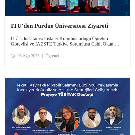
İTÜ’den Purdue Üniversitesi Ziyareti
İTÜ Uluslararası İlişkiler Koordinatörlüğü Öğretim
Görevlisi ve IAESTE Türkiye Sorumlusu Cahit Okan,
akademik ilişkileri ve iş birliğini geliştirmek amacıyla 20-27
Temmuz tarihlerinde ABD’de dünyanın önde gelen
06 Ağu 2026
Öğrenci
araştırma üniversitelerinden Purdue Üniversitesi başta
olmak üzere bir dizi ziyarette bulundu.