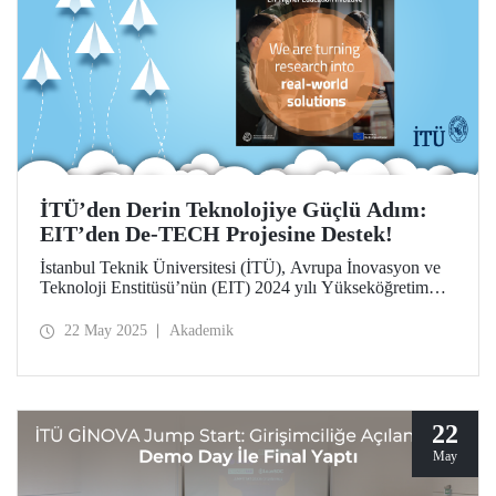
İTÜ’den Derin Teknolojiye Güçlü Adım:
EIT’den De-TECH Projesine Destek!
İstanbul Teknik Üniversitesi (İTÜ), Avrupa İnovasyon ve
Teknoloji Enstitüsü’nün (EIT) 2024 yılı Yükseköğretim
Girişimi proje çağrısı kapsamında desteklenmeye hak
kazandı. İTÜ'de İşletme Fakültesi öğretim üyesi Doç. Dr.
22 May 2025
Akademik
Nihan Yıldırım koordinatörlüğünde yürütülen De-TECH
(Deep Tech European Venture Builder) başlıklı ve
Universidad Politécnica de Madrid (UPM) liderliğindeki
proje, derin teknoloji alanında yenilikçi fikirlerin girişimlere
dönüşmesini teşvik eden kapsamlı bir girişim olarak öne
22
çıkıyor.
May