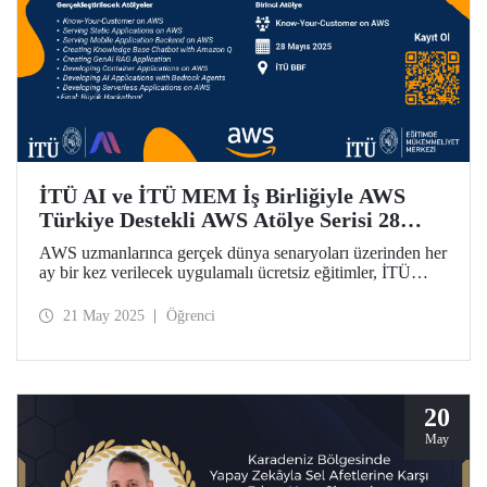
İTÜ AI ve İTÜ MEM İş Birliğiyle AWS
Türkiye Destekli AWS Atölye Serisi 28
Mayıs'ta Başlıyor!
AWS uzmanlarınca gerçek dünya senaryoları üzerinden her
ay bir kez verilecek uygulamalı ücretsiz eğitimler, İTÜ
öğrencilerini geleceğin teknoloji trendleriyle buluşturuyor.
21 May 2025
Öğrenci
20
May