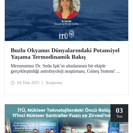
Buzlu Okyanus Dünyalarındaki Potansiyel
Yaşama Termodinamik Bakış
Mezunumuz Dr. Seda Işık’ın uluslararası bir ekiple
gerçekleştirdiği astrobiyoloji araştırması, Güneş Sistemi’nin
uzak bölgelerindeki yaşam arayışında termodinamik bir
bakışla değerli bulgular sundu. Çalışma, NASA/JPL
04 Tem 2025
Araştırma
tarafından “Planetary Science Highlight” olarak seçildi.
03
Tem