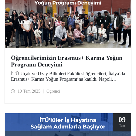
Öğrencilerimizin Erasmus+ Karma Yoğun
Programı Deneyimi
İTÜ Uçak ve Uzay Bilimleri Fakültesi öğrencileri, İtalya’da
Erasmus+ Karma Yoğun Programı’na katıldı. Napoli
Federico II Üniversitesi tarafından düzenlenen program
kapsamında öğrencilerimiz kompozit malzemeler ve
10 Tem 2025
Öğrenci
sürdürülebilir üretim süreçleri hakkında teorik bilgilerini
teknik eğitimlerle ve tesis ziyaretleriyle pratiğe
dönüştürdüler.
09
Tem