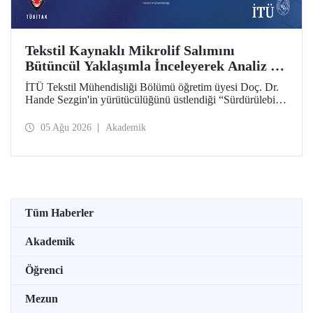
Tekstil Kaynaklı Mikrolif Salımını
Bütüncül Yaklaşımla İnceleyerek Analiz ve
Azaltım Stratejileri Geliştirecek Projeye
İTÜ Tekstil Mühendisliği Bölümü öğretim üyesi Doç. Dr.
TÜBİTAK Desteği
Hande Sezgin'in yürütücülüğünü üstlendiği “Sürdürülebilir
Pamuk ve Polyester Esaslı Tekstil Ürünlerinde Kullanım
Koşullarına Bağlı Mikrolif Salımı: Aşınma, UV Maruziyeti
05 Ağu 2026
Akademik
ve Yıkama Döngülerinin Bütünsel Analizi ve Azaltım
Stratejilerinin Geliştirilmesi” başlıklı proje, TÜBİTAK
2515 – COST Aksiyon Üyeleri Ar-Ge Destek Programı
kapsamında desteklenmeye hak kazandı.
Tüm Haberler
Akademik
Öğrenci
Mezun