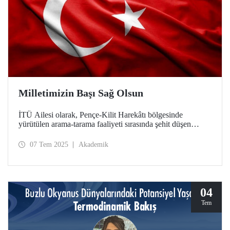
Milletimizin Başı Sağ Olsun
İTÜ Ailesi olarak, Pençe-Kilit Harekâtı bölgesinde
yürütülen arama-tarama faaliyeti sırasında şehit düşen
kahraman askerlerimize Allah'tan rahmet, ailelerine
başsağlığı, yaralı askerlerimize acil şifalar dileriz.
07 Tem 2025
Akademik
04
Tem