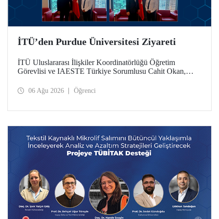
İTÜ’den Purdue Üniversitesi Ziyareti
İTÜ Uluslararası İlişkiler Koordinatörlüğü Öğretim
Görevlisi ve IAESTE Türkiye Sorumlusu Cahit Okan,
akademik ilişkileri ve iş birliğini geliştirmek amacıyla 20-27
Temmuz tarihlerinde ABD’de dünyanın önde gelen
06 Ağu 2026
Öğrenci
araştırma üniversitelerinden Purdue Üniversitesi başta
olmak üzere bir dizi ziyarette bulundu.