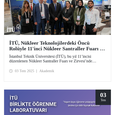
İTÜ, Nükleer Teknolojilerdeki Öncü
Rolüyle 11'inci Nükleer Santraller Fuarı ve
Zirvesi’ndeydi
İstanbul Teknik Üniversitesi (İTÜ), bu yıl 11’incisi
düzenlenen Nükleer Santraller Fuarı ve Zirvesi’nde
(NPPES) geçmişten günümüze uzanan öncü konumuyla
nükleer alanda akademik liderliğini gözler önüne serdi.
03 Tem 2025
Akademik
Ankara Sanayi Odası (ASO) ve Nükleer Sanayi Derneği
(NIATR) tarafından organize edilen etkinlikte girişim
ekosistemi, araştırma altyapısı, insan kaynağı ve toplumsal
farkındalığı bütüncül bir yaklaşımla ele alan İTÜ, çok
aktörlü ve çok disiplinli bir sistem anlayışını yansıtan
03
nükleer teknoloji vizyonunu katılımcılarla paylaştı.
Tem