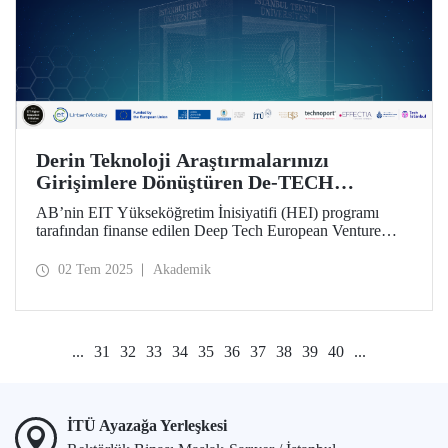
Derin Teknoloji Araştırmalarınızı
Girişimlere Dönüştüren De-TECH
Yarışması Başvurularınızı Bekliyor!
AB’nin EIT Yükseköğretim İnisiyatifi (HEI) programı
tarafından finanse edilen Deep Tech European Venture
Builder (De-TECH) projesi kapsamında İstanbul Teknik
Üniversitesi, üç Avrupa üniversitesi ile birlikte pazara
02 Tem 2025
Akademik
sunulacak derin teknoloji girişimleri arıyor.
...
31
32
33
34
35
36
37
38
39
40
...
İTÜ Ayazağa Yerleşkesi