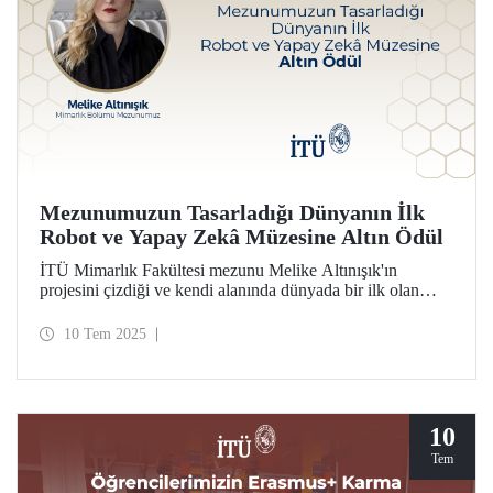
Mezunumuzun Tasarladığı Dünyanın İlk
Robot ve Yapay Zekâ Müzesine Altın Ödül
İTÜ Mimarlık Fakültesi mezunu Melike Altınışık'ın
projesini çizdiği ve kendi alanında dünyada bir ilk olan
Seul Robot ve Yapay Zekâ Müzesi (RAIM), Grand Prix du
Design Paris tasarım yarışmasında kültürel yapılar
10 Tem 2025
kategorisinde Altın Ödül'e layık görüldü.
10
Tem