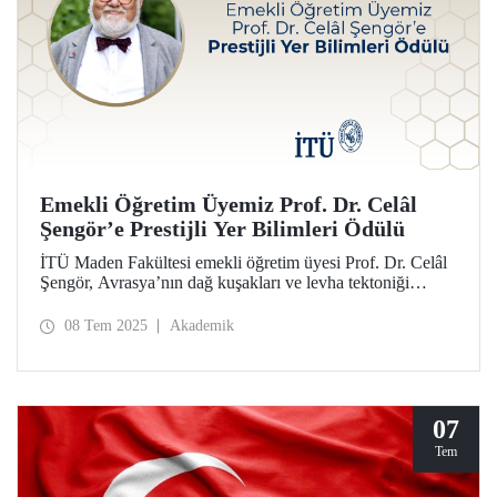
Emekli Öğretim Üyemiz Prof. Dr. Celâl
Şengör’e Prestijli Yer Bilimleri Ödülü
İTÜ Maden Fakültesi emekli öğretim üyesi Prof. Dr. Celâl
Şengör, Avrasya’nın dağ kuşakları ve levha tektoniği
üzerine çalışmaları dolayısıyla Japonya Jeoloji Birliği (JGS)
tarafından 2025 Akiho Miyashiro Ödülü’ne layık görüldü.
08 Tem 2025
Akademik
07
Tem