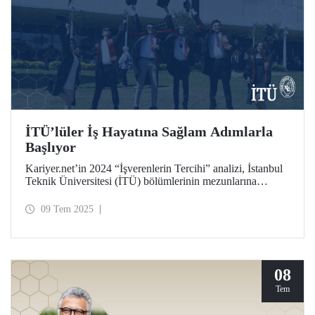
İTÜ’lüler İş Hayatına Sağlam Adımlarla
Başlıyor
Kariyer.net’in 2024 “İşverenlerin Tercihi” analizi, İstanbul
Teknik Üniversitesi (İTÜ) bölümlerinin mezunlarına
kazandırdığı yetkinliklerle iş hayatında sağladığı avantajları
yansıtan dikkat çekici sonuçlar ortaya koydu.
09 Tem 2025
08
Tem