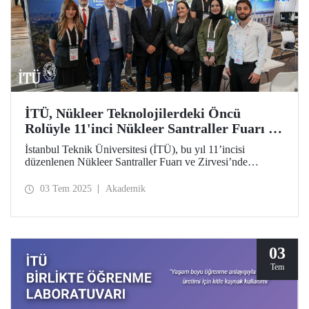
İTÜ, Nükleer Teknolojilerdeki Öncü
Rolüyle 11'inci Nükleer Santraller Fuarı ve
Zirvesi’ndeydi
İstanbul Teknik Üniversitesi (İTÜ), bu yıl 11’incisi
düzenlenen Nükleer Santraller Fuarı ve Zirvesi’nde
(NPPES) geçmişten günümüze uzanan öncü konumuyla
nükleer alanda akademik liderliğini gözler önüne serdi.
03 Tem 2025
Akademik
Ankara Sanayi Odası (ASO) ve Nükleer Sanayi Derneği
(NIATR) tarafından organize edilen etkinlikte girişim
ekosistemi, araştırma altyapısı, insan kaynağı ve toplumsal
farkındalığı bütüncül bir yaklaşımla ele alan İTÜ, çok
aktörlü ve çok disiplinli bir sistem anlayışını yansıtan
03
nükleer teknoloji vizyonunu katılımcılarla paylaştı.
Tem