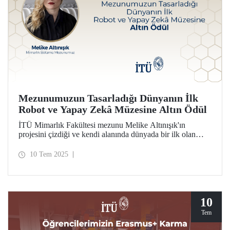
Mezunumuzun Tasarladığı Dünyanın İlk
Robot ve Yapay Zekâ Müzesine Altın Ödül
İTÜ Mimarlık Fakültesi mezunu Melike Altınışık'ın
projesini çizdiği ve kendi alanında dünyada bir ilk olan
Seul Robot ve Yapay Zekâ Müzesi (RAIM), Grand Prix du
Design Paris tasarım yarışmasında kültürel yapılar
10 Tem 2025
kategorisinde Altın Ödül'e layık görüldü.
10
Tem