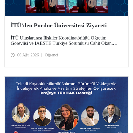
İTÜ’den Purdue Üniversitesi Ziyareti
İTÜ Uluslararası İlişkiler Koordinatörlüğü Öğretim
Görevlisi ve IAESTE Türkiye Sorumlusu Cahit Okan,
akademik ilişkileri ve iş birliğini geliştirmek amacıyla 20-27
Temmuz tarihlerinde ABD’de dünyanın önde gelen
06 Ağu 2026
Öğrenci
araştırma üniversitelerinden Purdue Üniversitesi başta
olmak üzere bir dizi ziyarette bulundu.