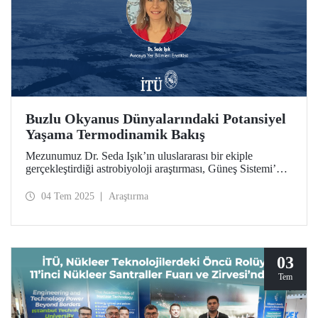
Buzlu Okyanus Dünyalarındaki Potansiyel
Yaşama Termodinamik Bakış
Mezunumuz Dr. Seda Işık’ın uluslararası bir ekiple
gerçekleştirdiği astrobiyoloji araştırması, Güneş Sistemi’nin
uzak bölgelerindeki yaşam arayışında termodinamik bir
bakışla değerli bulgular sundu. Çalışma, NASA/JPL
04 Tem 2025
Araştırma
tarafından “Planetary Science Highlight” olarak seçildi.
03
Tem