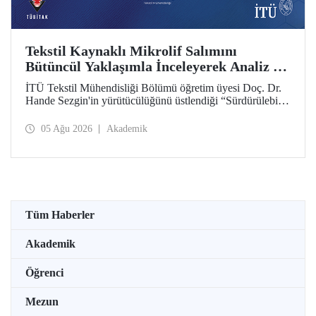
Tekstil Kaynaklı Mikrolif Salımını
Bütüncül Yaklaşımla İnceleyerek Analiz ve
Azaltım Stratejileri Geliştirecek Projeye
İTÜ Tekstil Mühendisliği Bölümü öğretim üyesi Doç. Dr.
TÜBİTAK Desteği
Hande Sezgin'in yürütücülüğünü üstlendiği “Sürdürülebilir
Pamuk ve Polyester Esaslı Tekstil Ürünlerinde Kullanım
Koşullarına Bağlı Mikrolif Salımı: Aşınma, UV Maruziyeti
05 Ağu 2026
Akademik
ve Yıkama Döngülerinin Bütünsel Analizi ve Azaltım
Stratejilerinin Geliştirilmesi” başlıklı proje, TÜBİTAK
2515 – COST Aksiyon Üyeleri Ar-Ge Destek Programı
kapsamında desteklenmeye hak kazandı.
Tüm Haberler
Akademik
Öğrenci
Mezun