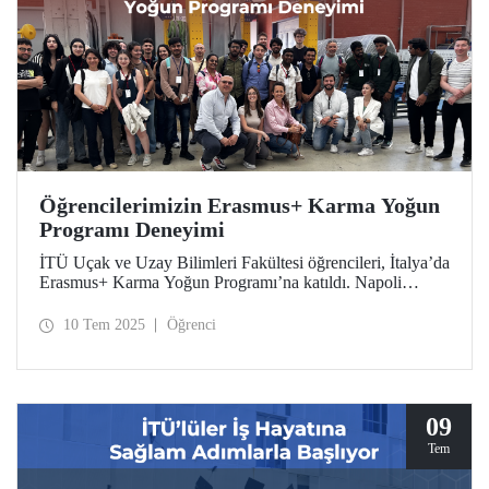
Öğrencilerimizin Erasmus+ Karma Yoğun
Programı Deneyimi
İTÜ Uçak ve Uzay Bilimleri Fakültesi öğrencileri, İtalya’da
Erasmus+ Karma Yoğun Programı’na katıldı. Napoli
Federico II Üniversitesi tarafından düzenlenen program
kapsamında öğrencilerimiz kompozit malzemeler ve
10 Tem 2025
Öğrenci
sürdürülebilir üretim süreçleri hakkında teorik bilgilerini
teknik eğitimlerle ve tesis ziyaretleriyle pratiğe
dönüştürdüler.
09
Tem