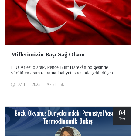
Milletimizin Başı Sağ Olsun
İTÜ Ailesi olarak, Pençe-Kilit Harekâtı bölgesinde
yürütülen arama-tarama faaliyeti sırasında şehit düşen
kahraman askerlerimize Allah'tan rahmet, ailelerine
başsağlığı, yaralı askerlerimize acil şifalar dileriz.
07 Tem 2025
Akademik
04
Tem