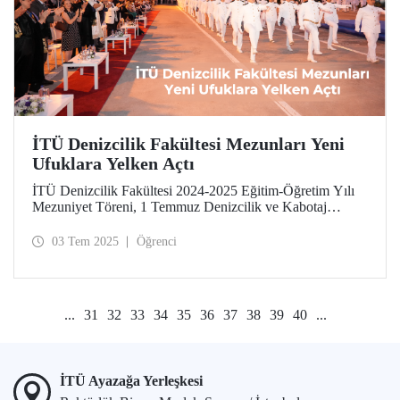
İTÜ Denizcilik Fakültesi Mezunları Yeni
Ufuklara Yelken Açtı
İTÜ Denizcilik Fakültesi 2024-2025 Eğitim-Öğretim Yılı
Mezuniyet Töreni, 1 Temmuz Denizcilik ve Kabotaj
Bayramı’nda Tuzla Yerleşkemizde gerçekleşti.
03 Tem 2025
Öğrenci
...
31
32
33
34
35
36
37
38
39
40
...
İTÜ Ayazağa Yerleşkesi