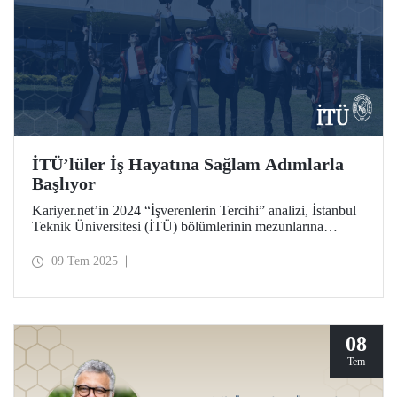
İTÜ’lüler İş Hayatına Sağlam Adımlarla
Başlıyor
Kariyer.net’in 2024 “İşverenlerin Tercihi” analizi, İstanbul
Teknik Üniversitesi (İTÜ) bölümlerinin mezunlarına
kazandırdığı yetkinliklerle iş hayatında sağladığı avantajları
yansıtan dikkat çekici sonuçlar ortaya koydu.
09 Tem 2025
08
Tem