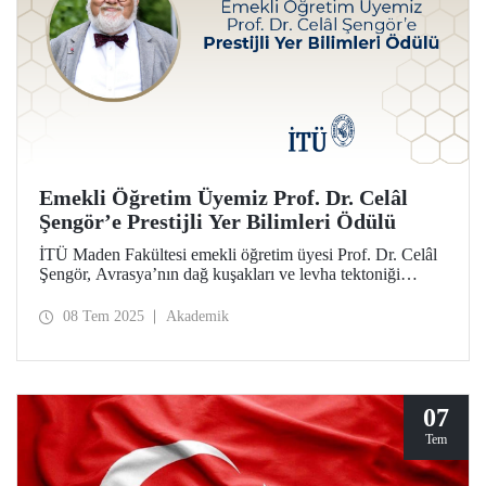
Emekli Öğretim Üyemiz Prof. Dr. Celâl
Şengör’e Prestijli Yer Bilimleri Ödülü
İTÜ Maden Fakültesi emekli öğretim üyesi Prof. Dr. Celâl
Şengör, Avrasya’nın dağ kuşakları ve levha tektoniği
üzerine çalışmaları dolayısıyla Japonya Jeoloji Birliği (JGS)
tarafından 2025 Akiho Miyashiro Ödülü’ne layık görüldü.
08 Tem 2025
Akademik
07
Tem