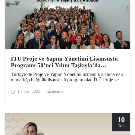
İTÜ Proje ve Yapım Yönetimi Lisansüstü
Programı 50’nci Yılını Taşkışla’da
Kutladı!
Türkiye’de Proje ve Yapım Yönetimi uzmanlık alanına dair
mimarlığa bağlı ilk lisansüstü program olan İTÜ Proje ve
Yapım Yönetimi (PYY) lisansüstü programı, kuruluşunun
50’nci yılını Taşkışla Yerleşkesi’nde düzenlenen kapsamlı
10 Tem 2025
Akademik
bir etkinlikle kutladı.
10
Tem