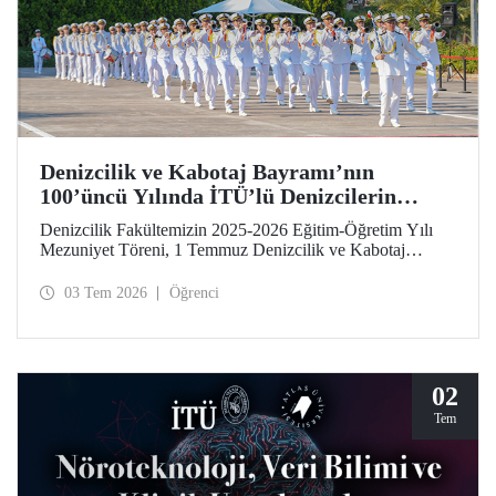
Denizcilik ve Kabotaj Bayramı’nın
100’üncü Yılında İTÜ’lü Denizcilerin
Mezuniyet Coşkusu
Denizcilik Fakültemizin 2025-2026 Eğitim-Öğretim Yılı
Mezuniyet Töreni, 1 Temmuz Denizcilik ve Kabotaj
Bayramı’nın 100’üncü yılında, Tuzla Yerleşkemizde
düzenlendi. İTÜ’lüler, mezuniyet sevinçlerini aileleriyle ve
03 Tem 2026
Öğrenci
hocalarıyla paylaştılar. Denizcilik alanındaki kamu, sivil
toplum ve sektör temsilcileri İTÜ ailesinin mezuniyet
gururuna tanıklık etti.
02
Tem