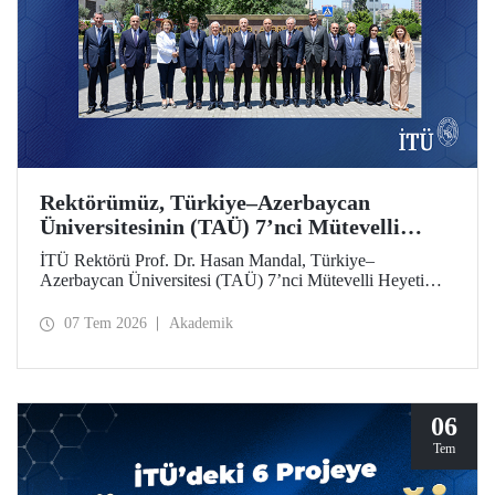
Rektörümüz, Türkiye–Azerbaycan
Üniversitesinin (TAÜ) 7’nci Mütevelli
Heyeti Toplantısı’na Katıldı
İTÜ Rektörü Prof. Dr. Hasan Mandal, Türkiye–
Azerbaycan Üniversitesi (TAÜ) 7’nci Mütevelli Heyeti
Toplantısı’na katıldı. Bakü’de 6 Temmuz 2026 tarihinde
düzenlenen toplantıya YÖK Başkanı Prof. Dr. Erol Özvar
07 Tem 2026
Akademik
ve Azerbaycan Bilim ve Eğitim Bakanı Emin Amrullayev
başkanlık etti.
06
Tem