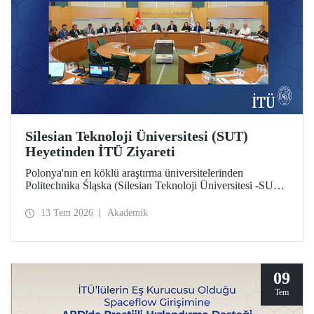
Silesian Teknoloji Üniversitesi (SUT)
Heyetinden İTÜ Ziyareti
Polonya'nın en köklü araştırma üniversitelerinden
Politechnika Śląska (Silesian Teknoloji Üniversitesi -SUT)
heyeti İTÜ’ye bir ziyarette bulundu. İki üniversite
arasındaki potansiyel iş birlikleri üzerine değerlendirmelerin
13 Tem 2026
Akademik
yapıldığı ziyarette sürdürülebilirlik ve dijital teknolojiler
odaklı ortak araştırma merkezi kurulması gündem başlıkları
arasında yer aldı.
09
Tem