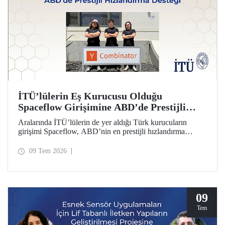
İTÜ’lülerin Eş Kurucusu Olduğu
Spaceflow Girişimine ABD’de Prestijli
Hızlandırma Desteği
Aralarında İTÜ’lülerin de yer aldığı Türk kurucuların
girişimi Spaceflow, ABD’nin en prestijli hızlandırma
programı Y Combinator’a (YC) kabul edildi. Ayrıca bir
yatırım turunda dünyanın önde gelen firmaların
09 Tem 2026
yöneticilerinden 1 milyon dolar yatırım aldı.
09
Tem