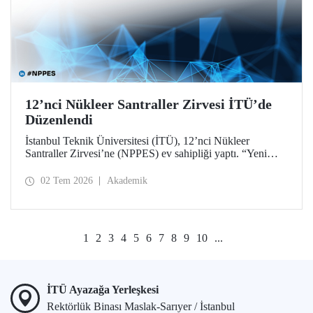
12’nci Nükleer Santraller Zirvesi İTÜ’de
Düzenlendi
İstanbul Teknik Üniversitesi (İTÜ), 12’nci Nükleer
Santraller Zirvesi’ne (NPPES) ev sahipliği yaptı. “Yeni
Nükleer Çağ: Sanayiyi, İnovasyonu ve Net Sıfır
Hedeflerini Güçlendirmek” temalı zirvede yeni nükleer
02 Tem 2026
Akademik
teknolojiler ve potansiyel iş birlikleri ele alındı.
1
2
3
4
5
6
7
8
9
10
...
İTÜ Ayazağa Yerleşkesi
Rektörlük Binası Maslak-Sarıyer / İstanbul