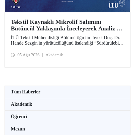
Tekstil Kaynaklı Mikrolif Salımını
Bütüncül Yaklaşımla İnceleyerek Analiz ve
Azaltım Stratejileri Geliştirecek Projeye
İTÜ Tekstil Mühendisliği Bölümü öğretim üyesi Doç. Dr.
TÜBİTAK Desteği
Hande Sezgin'in yürütücülüğünü üstlendiği “Sürdürülebilir
Pamuk ve Polyester Esaslı Tekstil Ürünlerinde Kullanım
Koşullarına Bağlı Mikrolif Salımı: Aşınma, UV Maruziyeti
05 Ağu 2026
Akademik
ve Yıkama Döngülerinin Bütünsel Analizi ve Azaltım
Stratejilerinin Geliştirilmesi” başlıklı proje, TÜBİTAK
2515 – COST Aksiyon Üyeleri Ar-Ge Destek Programı
kapsamında desteklenmeye hak kazandı.
Tüm Haberler
Akademik
Öğrenci
Mezun