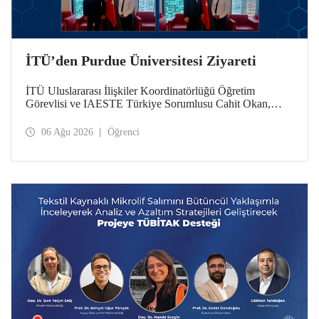
İTÜ’den Purdue Üniversitesi Ziyareti
İTÜ Uluslararası İlişkiler Koordinatörlüğü Öğretim
Görevlisi ve IAESTE Türkiye Sorumlusu Cahit Okan,
akademik ilişkileri ve iş birliğini geliştirmek amacıyla 20-27
Temmuz tarihlerinde ABD’de dünyanın önde gelen
06 Ağu 2026
Öğrenci
araştırma üniversitelerinden Purdue Üniversitesi başta
olmak üzere bir dizi ziyarette bulundu.