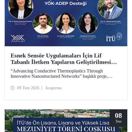
Esnek Sensör Uygulamaları İçin Lif
Tabanlı İletken Yapıların Geliştirilmesi
Projesine YÖK-ADEP Desteği
“Advancing Conductive Thermoplastics Through
Innovative Nanostructured Networks” başlıklı proje,
Yükseköğretim Kurulu (YÖK) tarafından yürütülen
Araştırma Üniversiteleri Destek Programı (ADEP)
09 Tem 2026
Araştırma
kapsamında desteklenmeye hak kazandı. Projenin ortak
yürütücülüğünü Tekstil Mühendisliği Bölümü öğretim
üyesi Prof. Dr. Burçak Karagüzel Kayaoğlu ile Metalurji ve
Malzeme Mühendisliği Bölümü öğretim üyesi Prof. Dr.
Mohammadreza Nofar yapıyor.
08
Tem