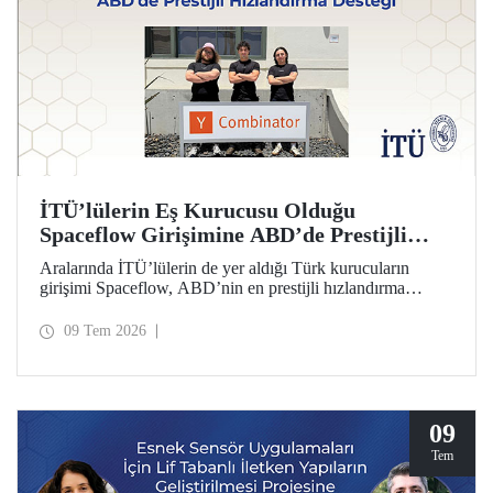
İTÜ’lülerin Eş Kurucusu Olduğu
Spaceflow Girişimine ABD’de Prestijli
Hızlandırma Desteği
Aralarında İTÜ’lülerin de yer aldığı Türk kurucuların
girişimi Spaceflow, ABD’nin en prestijli hızlandırma
programı Y Combinator’a (YC) kabul edildi. Ayrıca bir
yatırım turunda dünyanın önde gelen firmaların
09 Tem 2026
yöneticilerinden 1 milyon dolar yatırım aldı.
09
Tem