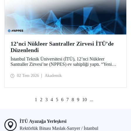
12’nci Nükleer Santraller Zirvesi İTÜ’de
Düzenlendi
İstanbul Teknik Üniversitesi (İTÜ), 12’nci Nükleer
Santraller Zirvesi’ne (NPPES) ev sahipliği yaptı. “Yeni
Nükleer Çağ: Sanayiyi, İnovasyonu ve Net Sıfır
Hedeflerini Güçlendirmek” temalı zirvede yeni nükleer
02 Tem 2026
Akademik
teknolojiler ve potansiyel iş birlikleri ele alındı.
1
2
3
4
5
6
7
8
9
10
...
İTÜ Ayazağa Yerleşkesi
Rektörlük Binası Maslak-Sarıyer / İstanbul