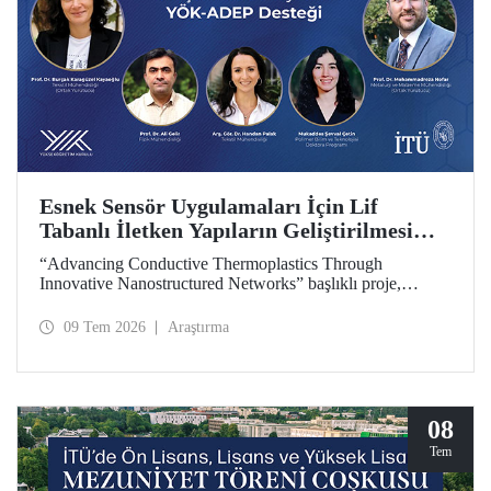
Esnek Sensör Uygulamaları İçin Lif
Tabanlı İletken Yapıların Geliştirilmesi
Projesine YÖK-ADEP Desteği
“Advancing Conductive Thermoplastics Through
Innovative Nanostructured Networks” başlıklı proje,
Yükseköğretim Kurulu (YÖK) tarafından yürütülen
Araştırma Üniversiteleri Destek Programı (ADEP)
09 Tem 2026
Araştırma
kapsamında desteklenmeye hak kazandı. Projenin ortak
yürütücülüğünü Tekstil Mühendisliği Bölümü öğretim
üyesi Prof. Dr. Burçak Karagüzel Kayaoğlu ile Metalurji ve
Malzeme Mühendisliği Bölümü öğretim üyesi Prof. Dr.
Mohammadreza Nofar yapıyor.
08
Tem