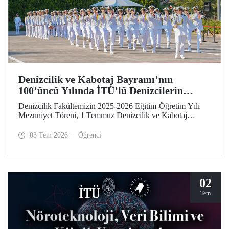
Denizcilik ve Kabotaj Bayramı’nın
100’üncü Yılında İTÜ’lü Denizcilerin
Mezuniyet Coşkusu
Denizcilik Fakültemizin 2025-2026 Eğitim-Öğretim Yılı
Mezuniyet Töreni, 1 Temmuz Denizcilik ve Kabotaj
Bayramı’nın 100’üncü yılında, Tuzla Yerleşkemizde
düzenlendi. İTÜ’lüler, mezuniyet sevinçlerini aileleriyle ve
03 Tem 2026
Öğrenci
hocalarıyla paylaştılar. Denizcilik alanındaki kamu, sivil
toplum ve sektör temsilcileri İTÜ ailesinin mezuniyet
gururuna tanıklık etti.
02
Tem