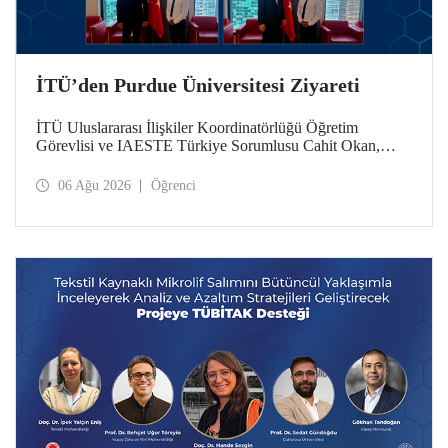
İTÜ’den Purdue Üniversitesi Ziyareti
İTÜ Uluslararası İlişkiler Koordinatörlüğü Öğretim
Görevlisi ve IAESTE Türkiye Sorumlusu Cahit Okan,
akademik ilişkileri ve iş birliğini geliştirmek amacıyla 20-27
Temmuz tarihlerinde ABD’de dünyanın önde gelen
06 Ağu 2026
Öğrenci
araştırma üniversitelerinden Purdue Üniversitesi başta
olmak üzere bir dizi ziyarette bulundu.