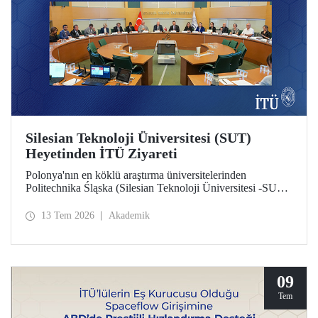
Silesian Teknoloji Üniversitesi (SUT)
Heyetinden İTÜ Ziyareti
Polonya'nın en köklü araştırma üniversitelerinden
Politechnika Śląska (Silesian Teknoloji Üniversitesi -SUT)
heyeti İTÜ’ye bir ziyarette bulundu. İki üniversite
arasındaki potansiyel iş birlikleri üzerine değerlendirmelerin
13 Tem 2026
Akademik
yapıldığı ziyarette sürdürülebilirlik ve dijital teknolojiler
odaklı ortak araştırma merkezi kurulması gündem başlıkları
arasında yer aldı.
09
Tem