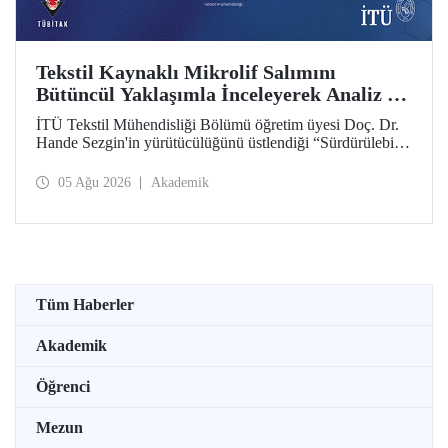
Tekstil Kaynaklı Mikrolif Salımını
Bütüncül Yaklaşımla İnceleyerek Analiz ve
Azaltım Stratejileri Geliştirecek Projeye
İTÜ Tekstil Mühendisliği Bölümü öğretim üyesi Doç. Dr.
TÜBİTAK Desteği
Hande Sezgin'in yürütücülüğünü üstlendiği “Sürdürülebilir
Pamuk ve Polyester Esaslı Tekstil Ürünlerinde Kullanım
Koşullarına Bağlı Mikrolif Salımı: Aşınma, UV Maruziyeti
05 Ağu 2026
Akademik
ve Yıkama Döngülerinin Bütünsel Analizi ve Azaltım
Stratejilerinin Geliştirilmesi” başlıklı proje, TÜBİTAK
2515 – COST Aksiyon Üyeleri Ar-Ge Destek Programı
kapsamında desteklenmeye hak kazandı.
Tüm Haberler
Akademik
Öğrenci
Mezun