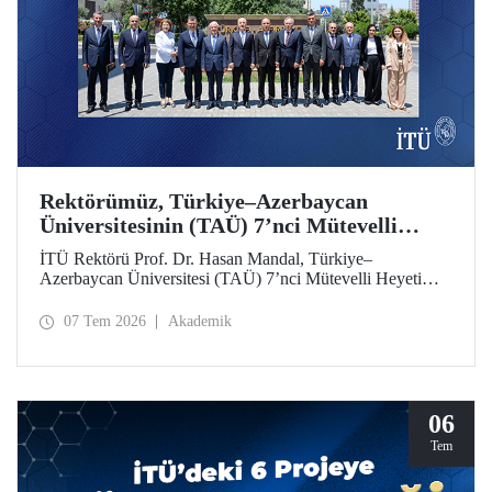
Rektörümüz, Türkiye–Azerbaycan
Üniversitesinin (TAÜ) 7’nci Mütevelli
Heyeti Toplantısı’na Katıldı
İTÜ Rektörü Prof. Dr. Hasan Mandal, Türkiye–
Azerbaycan Üniversitesi (TAÜ) 7’nci Mütevelli Heyeti
Toplantısı’na katıldı. Bakü’de 6 Temmuz 2026 tarihinde
düzenlenen toplantıya YÖK Başkanı Prof. Dr. Erol Özvar
07 Tem 2026
Akademik
ve Azerbaycan Bilim ve Eğitim Bakanı Emin Amrullayev
başkanlık etti.
06
Tem