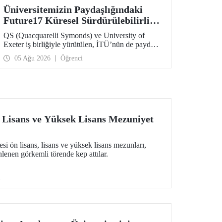
Üniversitemizin Paydaşlığındaki
Future17 Küresel Sürdürülebilirlik
Proje Programı, Öğrencilerimizin
QS (Quacquarelli Symonds) ve University of
Başvurularını Bekliyor
Exeter iş birliğiyle yürütülen, İTÜ’nün de paydaşı
olduğu Future17 Küresel Sürdürülebilirlik Proje
05 Ağu 2026
Öğrenci
Programı için yeni dönem öğrenci başvuruları
açıldı. Başvurular için son gün 31 Ağustos!
 Lisans ve Yüksek Lisans Mezuniyet
si ön lisans, lisans ve yüksek lisans mezunları,
nen görkemli törende kep attılar.
i