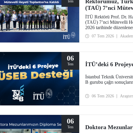
Rektörümüz, Türki
Tem
(TAÜ) 7’nci Müteve
İTÜ Rektörü Prof. Dr. H
(TAÜ) 7’nci Mütevelli He
2026 tarihinde düzenlene
Azerbaycan Bilim ve Eği
07 Tem 2026
Akadem
06
İTÜ’deki 6 Projey
Tem
İstanbul Teknik Ünivers
B gurubu çağrı sonuçları
06 Tem 2026
Araştır
06
Doktora Mezunlar
Tem