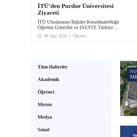
İTÜ’den Purdue Üniversitesi
Ziyareti
İTÜ Uluslararası İlişkiler Koordinatörlüğü
Öğretim Görevlisi ve IAESTE Türkiye
Sorumlusu Cahit Okan, akademik ilişkileri ve iş
06 Ağu 2026
Öğrenci
birliğini geliştirmek amacıyla 20-27 Temmuz
tarihlerinde ABD’de dünyanın önde gelen
araştırma üniversitelerinden Purdue Üniversitesi
başta olmak üzere bir dizi ziyarette bulundu.
Tüm Haberler
Akademik
Öğrenci
Mezun
Medya
Sanat