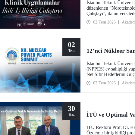
İstanbul Teknik Üniversite
düzenlenen “Nöroteknoloji
Çalıştayı”, iki üniversite
getirdi.
02 Tem 2026
Akadem
02
12’nci Nükleer San
Tem
İstanbul Teknik Üniversit
(NPPES) ev sahipliği yap
Net Sıfır Hedeflerini Güç
ve potansiyel iş birlikleri 
02 Tem 2026
Akadem
30
İTÜ ve Optimal Vak
Haz
İTÜ Rektörü Prof. Dr. H
Özdemir bir iş birliği pro