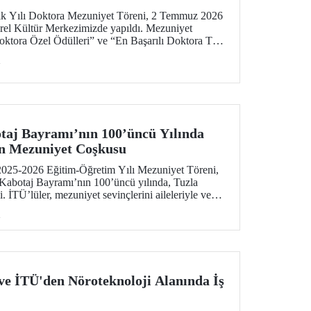
 Yılı Doktora Mezuniyet Töreni, 2 Temmuz 2026
rel Kültür Merkezimizde yapıldı. Mezuniyet
Doktora Özel Ödülleri” ve “En Başarılı Doktora Tez
i
otaj Bayramı’nın 100’üncü Yılında
in Mezuniyet Coşkusu
2025-2026 Eğitim-Öğretim Yılı Mezuniyet Töreni,
Kabotaj Bayramı’nın 100’üncü yılında, Tuzla
 İTÜ’lüler, mezuniyet sevinçlerini aileleriyle ve
enizcilik alanındaki kamu, sivil toplum ve sektör
i
 mezuniyet gururuna tanıklık etti.
 ve İTÜ'den Nöroteknoloji Alanında İş