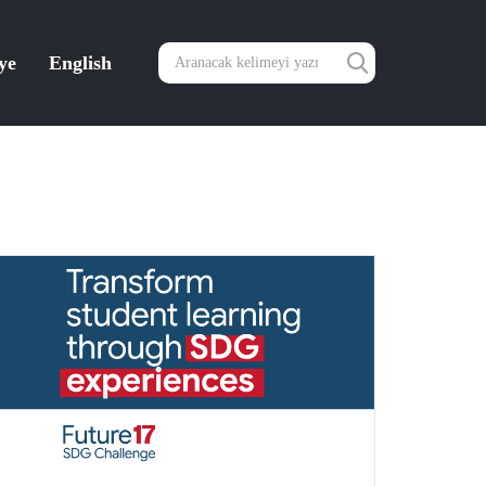
ye
English