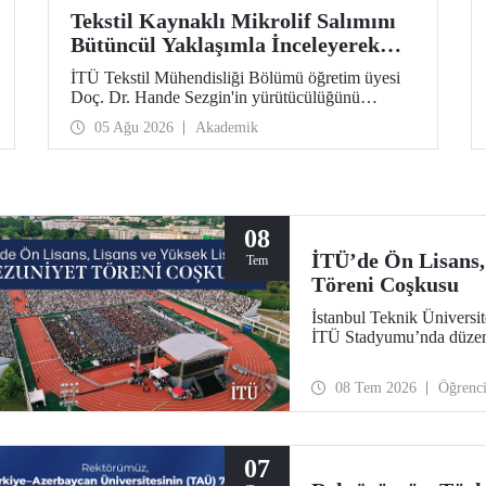
Tekstil Kaynaklı Mikrolif Salımını
Bütüncül Yaklaşımla İnceleyerek
Analiz ve Azaltım Stratejileri
İTÜ Tekstil Mühendisliği Bölümü öğretim üyesi
Geliştirecek Projeye TÜBİTAK
Doç. Dr. Hande Sezgin'in yürütücülüğünü
Desteği
üstlendiği “Sürdürülebilir Pamuk ve Polyester
05 Ağu 2026
Akademik
Esaslı Tekstil Ürünlerinde Kullanım Koşullarına
Bağlı Mikrolif Salımı: Aşınma, UV Maruziyeti ve
Yıkama Döngülerinin Bütünsel Analizi ve
Azaltım Stratejilerinin Geliştirilmesi” başlıklı
proje, TÜBİTAK 2515 – COST Aksiyon Üyeleri
Ar-Ge Destek Programı kapsamında
08
desteklenmeye hak kazandı.
İTÜ’de Ön Lisans,
Tem
Töreni Coşkusu
İstanbul Teknik Üniversite
İTÜ Stadyumu’nda düzenle
08 Tem 2026
Öğrenc
07