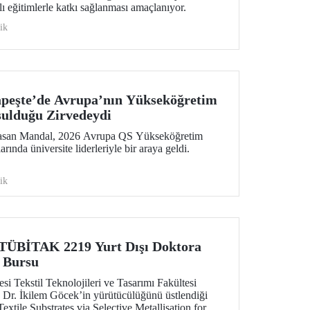
lı eğitimlerle katkı sağlanması amaçlanıyor.
ik
peşte’de Avrupa’nın Yükseköğretim
ulduğu Zirvedeydi
Hasan Mandal, 2026 Avrupa QS Yükseköğretim
arında üniversite liderleriyle bir araya geldi.
ik
TÜBİTAK 2219 Yurt Dışı Doktora
 Bursu
si Tekstil Teknolojileri ve Tasarımı Fakültesi
 Dr. İkilem Göcek’in yürütücülüğünü üstlendiği
extile Substrates via Selective Metallisation for