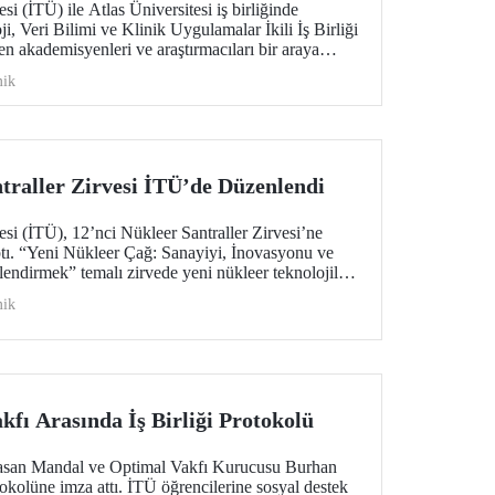
si (İTÜ) ile Atlas Üniversitesi iş birliğinde
, Veri Bilimi ve Klinik Uygulamalar İkili İş Birliği
den akademisyenleri ve araştırmacıları bir araya
ik
traller Zirvesi İTÜ’de Düzenlendi
esi (İTÜ), 12’nci Nükleer Santraller Zirvesi’ne
tı. “Yeni Nükleer Çağ: Sanayiyi, İnovasyonu ve
lendirmek” temalı zirvede yeni nükleer teknolojiler
ele alındı.
ik
fı Arasında İş Birliği Protokolü
asan Mandal ve Optimal Vakfı Kurucusu Burhan
tokolüne imza attı. İTÜ öğrencilerine sosyal destek