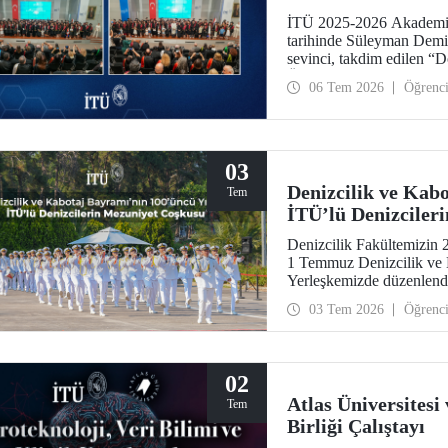
İTÜ 2025-2026 Akademik
tarihinde Süleyman Demi
sevinci, takdim edilen “
Ödülleri” ile taçlandı.
06 Tem 2026
Öğrenc
03
Denizcilik ve Kab
Tem
İTÜ’lü Denizciler
Denizcilik Fakültemizin 
1 Temmuz Denizcilik ve 
Yerleşkemizde düzenlendi.
hocalarıyla paylaştılar. D
03 Tem 2026
Öğrenc
temsilcileri İTÜ ailesinin
02
Atlas Üniversitesi
Tem
Birliği Çalıştayı