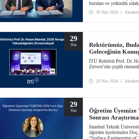
bursları ve yetkinlik odak
30 Haz 2026
Akadem
29
Rektörümüz, Buda
Haz
Geleceğinin Konuş
İTÜ Rektörü Prof. Dr. 
Zirvesi’nin çeşitli oturuml
29 Haz 2026
Akadem
29
Öğretim Üyemize 
Haz
Sonrası Araştırma
İstanbul Teknik Üniversite
öğretim üyelerinden Doç.
“Surface Engineering of T