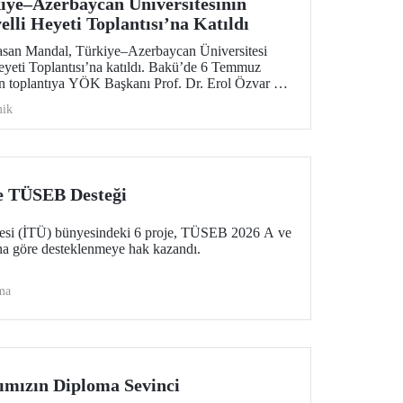
ye–Azerbaycan Üniversitesinin
lli Heyeti Toplantısı’na Katıldı
asan Mandal, Türkiye–Azerbaycan Üniversitesi
yeti Toplantısı’na katıldı. Bakü’de 6 Temmuz
n toplantıya YÖK Başkanı Prof. Dr. Erol Özvar ve
tim Bakanı Emin Amrullayev başkanlık etti.
ik
e TÜSEB Desteği
itesi (İTÜ) bünyesindeki 6 proje, TÜSEB 2026 A ve
na göre desteklenmeye hak kazandı.
ma
ımızın Diploma Sevinci