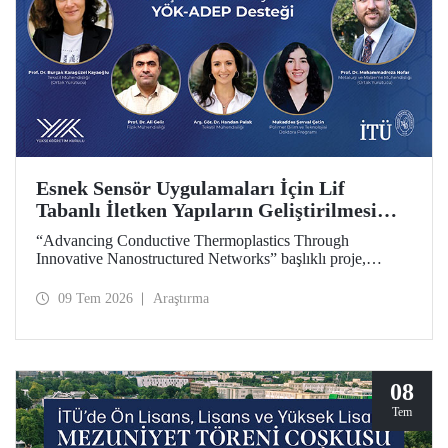
Esnek Sensör Uygulamaları İçin Lif
Tabanlı İletken Yapıların Geliştirilmesi
Projesine YÖK-ADEP Desteği
“Advancing Conductive Thermoplastics Through
Innovative Nanostructured Networks” başlıklı proje,
Yükseköğretim Kurulu (YÖK) tarafından yürütülen
Araştırma Üniversiteleri Destek Programı (ADEP)
09 Tem 2026
Araştırma
kapsamında desteklenmeye hak kazandı. Projenin ortak
yürütücülüğünü Tekstil Mühendisliği Bölümü öğretim
üyesi Prof. Dr. Burçak Karagüzel Kayaoğlu ile Metalurji ve
Malzeme Mühendisliği Bölümü öğretim üyesi Prof. Dr.
Mohammadreza Nofar yapıyor.
08
Tem