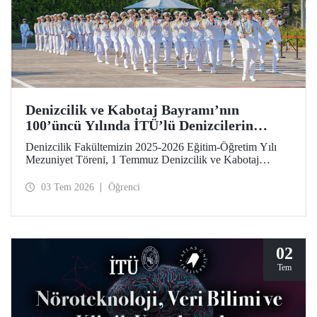
Denizcilik ve Kabotaj Bayramı’nın
100’üncü Yılında İTÜ’lü Denizcilerin
Mezuniyet Coşkusu
Denizcilik Fakültemizin 2025-2026 Eğitim-Öğretim Yılı
Mezuniyet Töreni, 1 Temmuz Denizcilik ve Kabotaj
Bayramı’nın 100’üncü yılında, Tuzla Yerleşkemizde
düzenlendi. İTÜ’lüler, mezuniyet sevinçlerini aileleriyle ve
03 Tem 2026
Öğrenci
hocalarıyla paylaştılar. Denizcilik alanındaki kamu, sivil
toplum ve sektör temsilcileri İTÜ ailesinin mezuniyet
gururuna tanıklık etti.
02
Tem