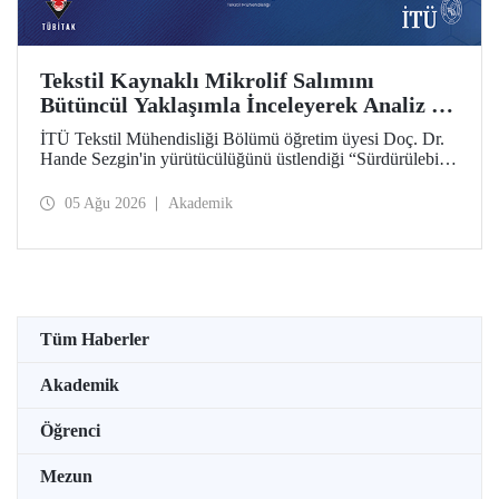
Tekstil Kaynaklı Mikrolif Salımını
Bütüncül Yaklaşımla İnceleyerek Analiz ve
Azaltım Stratejileri Geliştirecek Projeye
İTÜ Tekstil Mühendisliği Bölümü öğretim üyesi Doç. Dr.
TÜBİTAK Desteği
Hande Sezgin'in yürütücülüğünü üstlendiği “Sürdürülebilir
Pamuk ve Polyester Esaslı Tekstil Ürünlerinde Kullanım
Koşullarına Bağlı Mikrolif Salımı: Aşınma, UV Maruziyeti
05 Ağu 2026
Akademik
ve Yıkama Döngülerinin Bütünsel Analizi ve Azaltım
Stratejilerinin Geliştirilmesi” başlıklı proje, TÜBİTAK
2515 – COST Aksiyon Üyeleri Ar-Ge Destek Programı
kapsamında desteklenmeye hak kazandı.
Tüm Haberler
Akademik
Öğrenci
Mezun