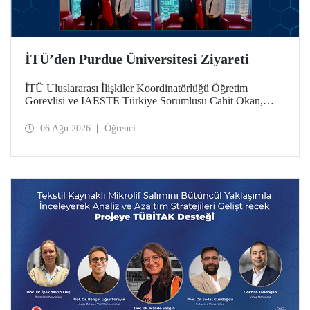
İTÜ’den Purdue Üniversitesi Ziyareti
İTÜ Uluslararası İlişkiler Koordinatörlüğü Öğretim
Görevlisi ve IAESTE Türkiye Sorumlusu Cahit Okan,
akademik ilişkileri ve iş birliğini geliştirmek amacıyla 20-27
Temmuz tarihlerinde ABD’de dünyanın önde gelen
06 Ağu 2026
Öğrenci
araştırma üniversitelerinden Purdue Üniversitesi başta
olmak üzere bir dizi ziyarette bulundu.