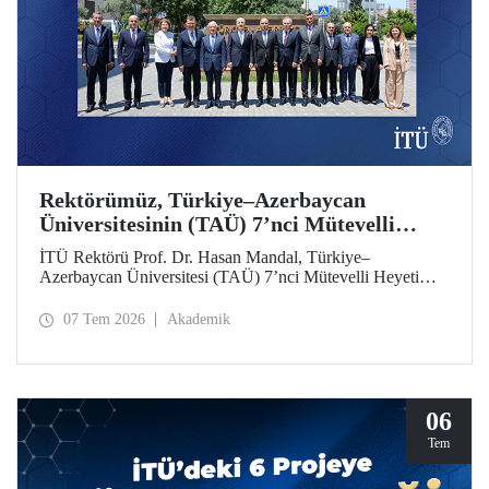
Rektörümüz, Türkiye–Azerbaycan
Üniversitesinin (TAÜ) 7’nci Mütevelli
Heyeti Toplantısı’na Katıldı
İTÜ Rektörü Prof. Dr. Hasan Mandal, Türkiye–
Azerbaycan Üniversitesi (TAÜ) 7’nci Mütevelli Heyeti
Toplantısı’na katıldı. Bakü’de 6 Temmuz 2026 tarihinde
düzenlenen toplantıya YÖK Başkanı Prof. Dr. Erol Özvar
07 Tem 2026
Akademik
ve Azerbaycan Bilim ve Eğitim Bakanı Emin Amrullayev
başkanlık etti.
06
Tem