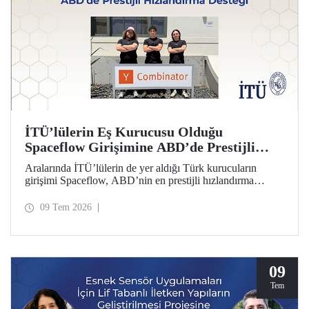
İTÜ’lülerin Eş Kurucusu Olduğu
Spaceflow Girişimine ABD’de Prestijli
Hızlandırma Desteği
Aralarında İTÜ’lülerin de yer aldığı Türk kurucuların
girişimi Spaceflow, ABD’nin en prestijli hızlandırma
programı Y Combinator’a (YC) kabul edildi. Ayrıca bir
yatırım turunda dünyanın önde gelen firmaların
09 Tem 2026
yöneticilerinden 1 milyon dolar yatırım aldı.
09
Tem