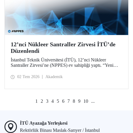
12’nci Nükleer Santraller Zirvesi İTÜ’de
Düzenlendi
İstanbul Teknik Üniversitesi (İTÜ), 12’nci Nükleer
Santraller Zirvesi’ne (NPPES) ev sahipliği yaptı. “Yeni
Nükleer Çağ: Sanayiyi, İnovasyonu ve Net Sıfır
Hedeflerini Güçlendirmek” temalı zirvede yeni nükleer
02 Tem 2026
Akademik
teknolojiler ve potansiyel iş birlikleri ele alındı.
1
2
3
4
5
6
7
8
9
10
...
İTÜ Ayazağa Yerleşkesi
Rektörlük Binası Maslak-Sarıyer / İstanbul