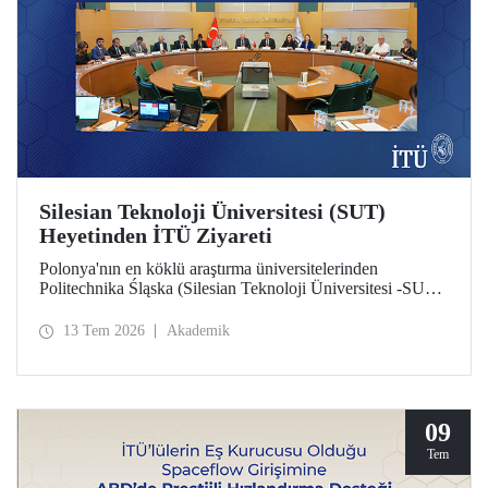
Silesian Teknoloji Üniversitesi (SUT)
Heyetinden İTÜ Ziyareti
Polonya'nın en köklü araştırma üniversitelerinden
Politechnika Śląska (Silesian Teknoloji Üniversitesi -SUT)
heyeti İTÜ’ye bir ziyarette bulundu. İki üniversite
arasındaki potansiyel iş birlikleri üzerine değerlendirmelerin
13 Tem 2026
Akademik
yapıldığı ziyarette sürdürülebilirlik ve dijital teknolojiler
odaklı ortak araştırma merkezi kurulması gündem başlıkları
arasında yer aldı.
09
Tem