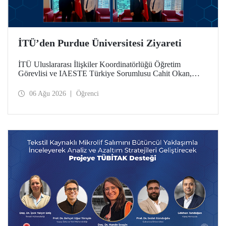
İTÜ’den Purdue Üniversitesi Ziyareti
İTÜ Uluslararası İlişkiler Koordinatörlüğü Öğretim
Görevlisi ve IAESTE Türkiye Sorumlusu Cahit Okan,
akademik ilişkileri ve iş birliğini geliştirmek amacıyla 20-27
Temmuz tarihlerinde ABD’de dünyanın önde gelen
06 Ağu 2026
Öğrenci
araştırma üniversitelerinden Purdue Üniversitesi başta
olmak üzere bir dizi ziyarette bulundu.