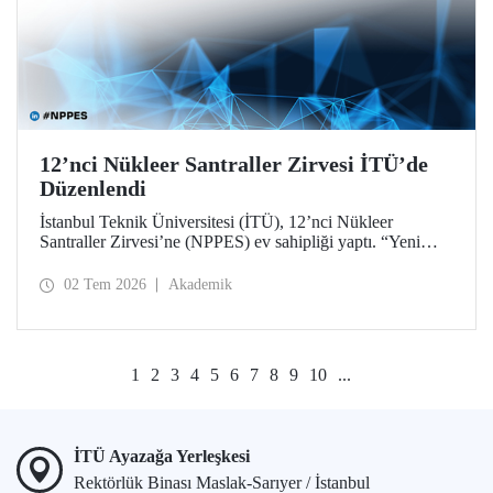
12’nci Nükleer Santraller Zirvesi İTÜ’de
Düzenlendi
İstanbul Teknik Üniversitesi (İTÜ), 12’nci Nükleer
Santraller Zirvesi’ne (NPPES) ev sahipliği yaptı. “Yeni
Nükleer Çağ: Sanayiyi, İnovasyonu ve Net Sıfır
Hedeflerini Güçlendirmek” temalı zirvede yeni nükleer
02 Tem 2026
Akademik
teknolojiler ve potansiyel iş birlikleri ele alındı.
1
2
3
4
5
6
7
8
9
10
...
İTÜ Ayazağa Yerleşkesi
Rektörlük Binası Maslak-Sarıyer / İstanbul