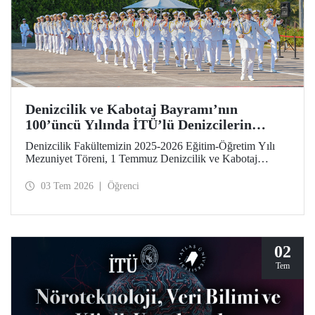
Denizcilik ve Kabotaj Bayramı’nın
100’üncü Yılında İTÜ’lü Denizcilerin
Mezuniyet Coşkusu
Denizcilik Fakültemizin 2025-2026 Eğitim-Öğretim Yılı
Mezuniyet Töreni, 1 Temmuz Denizcilik ve Kabotaj
Bayramı’nın 100’üncü yılında, Tuzla Yerleşkemizde
düzenlendi. İTÜ’lüler, mezuniyet sevinçlerini aileleriyle ve
03 Tem 2026
Öğrenci
hocalarıyla paylaştılar. Denizcilik alanındaki kamu, sivil
toplum ve sektör temsilcileri İTÜ ailesinin mezuniyet
gururuna tanıklık etti.
02
Tem