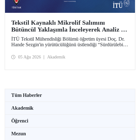
Tekstil Kaynaklı Mikrolif Salımını
Bütüncül Yaklaşımla İnceleyerek Analiz ve
Azaltım Stratejileri Geliştirecek Projeye
İTÜ Tekstil Mühendisliği Bölümü öğretim üyesi Doç. Dr.
TÜBİTAK Desteği
Hande Sezgin'in yürütücülüğünü üstlendiği “Sürdürülebilir
Pamuk ve Polyester Esaslı Tekstil Ürünlerinde Kullanım
Koşullarına Bağlı Mikrolif Salımı: Aşınma, UV Maruziyeti
05 Ağu 2026
Akademik
ve Yıkama Döngülerinin Bütünsel Analizi ve Azaltım
Stratejilerinin Geliştirilmesi” başlıklı proje, TÜBİTAK
2515 – COST Aksiyon Üyeleri Ar-Ge Destek Programı
kapsamında desteklenmeye hak kazandı.
Tüm Haberler
Akademik
Öğrenci
Mezun