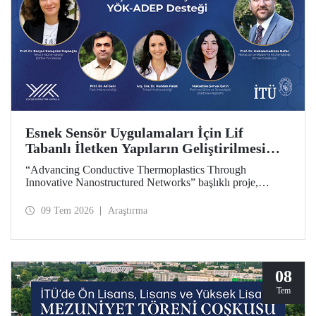
Esnek Sensör Uygulamaları İçin Lif
Tabanlı İletken Yapıların Geliştirilmesi
Projesine YÖK-ADEP Desteği
“Advancing Conductive Thermoplastics Through
Innovative Nanostructured Networks” başlıklı proje,
Yükseköğretim Kurulu (YÖK) tarafından yürütülen
Araştırma Üniversiteleri Destek Programı (ADEP)
09 Tem 2026
Araştırma
kapsamında desteklenmeye hak kazandı. Projenin ortak
yürütücülüğünü Tekstil Mühendisliği Bölümü öğretim
üyesi Prof. Dr. Burçak Karagüzel Kayaoğlu ile Metalurji ve
Malzeme Mühendisliği Bölümü öğretim üyesi Prof. Dr.
Mohammadreza Nofar yapıyor.
08
Tem