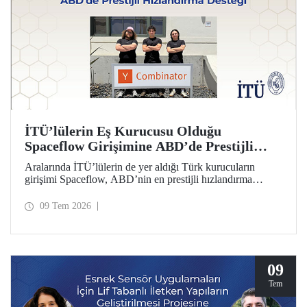
İTÜ’lülerin Eş Kurucusu Olduğu
Spaceflow Girişimine ABD’de Prestijli
Hızlandırma Desteği
Aralarında İTÜ’lülerin de yer aldığı Türk kurucuların
girişimi Spaceflow, ABD’nin en prestijli hızlandırma
programı Y Combinator’a (YC) kabul edildi. Ayrıca bir
yatırım turunda dünyanın önde gelen firmaların
09 Tem 2026
yöneticilerinden 1 milyon dolar yatırım aldı.
09
Tem