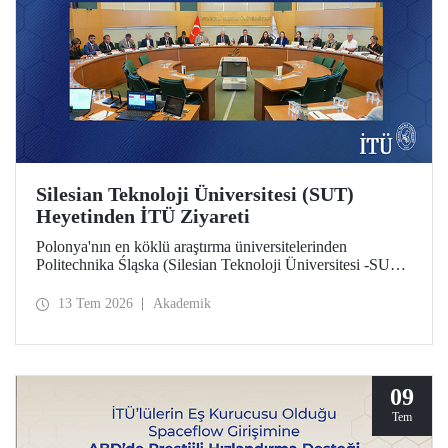
Silesian Teknoloji Üniversitesi (SUT)
Heyetinden İTÜ Ziyareti
Polonya'nın en köklü araştırma üniversitelerinden
Politechnika Śląska (Silesian Teknoloji Üniversitesi -SUT)
heyeti İTÜ’ye bir ziyarette bulundu. İki üniversite
arasındaki potansiyel iş birlikleri üzerine değerlendirmelerin
13 Tem 2026
Akademik
yapıldığı ziyarette sürdürülebilirlik ve dijital teknolojiler
odaklı ortak araştırma merkezi kurulması gündem başlıkları
arasında yer aldı.
09
Tem