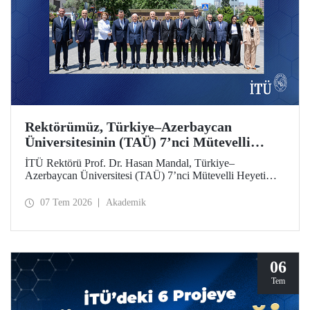
Rektörümüz, Türkiye–Azerbaycan
Üniversitesinin (TAÜ) 7’nci Mütevelli
Heyeti Toplantısı’na Katıldı
İTÜ Rektörü Prof. Dr. Hasan Mandal, Türkiye–
Azerbaycan Üniversitesi (TAÜ) 7’nci Mütevelli Heyeti
Toplantısı’na katıldı. Bakü’de 6 Temmuz 2026 tarihinde
düzenlenen toplantıya YÖK Başkanı Prof. Dr. Erol Özvar
07 Tem 2026
Akademik
ve Azerbaycan Bilim ve Eğitim Bakanı Emin Amrullayev
başkanlık etti.
06
Tem