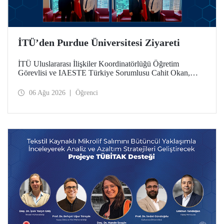
İTÜ’den Purdue Üniversitesi Ziyareti
İTÜ Uluslararası İlişkiler Koordinatörlüğü Öğretim
Görevlisi ve IAESTE Türkiye Sorumlusu Cahit Okan,
akademik ilişkileri ve iş birliğini geliştirmek amacıyla 20-27
Temmuz tarihlerinde ABD’de dünyanın önde gelen
06 Ağu 2026
Öğrenci
araştırma üniversitelerinden Purdue Üniversitesi başta
olmak üzere bir dizi ziyarette bulundu.