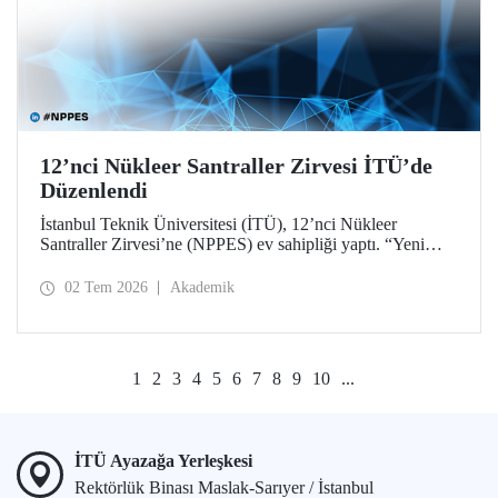
12’nci Nükleer Santraller Zirvesi İTÜ’de
Düzenlendi
İstanbul Teknik Üniversitesi (İTÜ), 12’nci Nükleer
Santraller Zirvesi’ne (NPPES) ev sahipliği yaptı. “Yeni
Nükleer Çağ: Sanayiyi, İnovasyonu ve Net Sıfır
Hedeflerini Güçlendirmek” temalı zirvede yeni nükleer
02 Tem 2026
Akademik
teknolojiler ve potansiyel iş birlikleri ele alındı.
1
2
3
4
5
6
7
8
9
10
...
İTÜ Ayazağa Yerleşkesi
Rektörlük Binası Maslak-Sarıyer / İstanbul