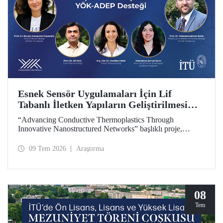
Esnek Sensör Uygulamaları İçin Lif
Tabanlı İletken Yapıların Geliştirilmesi
Projesine YÖK-ADEP Desteği
“Advancing Conductive Thermoplastics Through
Innovative Nanostructured Networks” başlıklı proje,
Yükseköğretim Kurulu (YÖK) tarafından yürütülen
Araştırma Üniversiteleri Destek Programı (ADEP)
09 Tem 2026
Araştırma
kapsamında desteklenmeye hak kazandı. Projenin ortak
yürütücülüğünü Tekstil Mühendisliği Bölümü öğretim
üyesi Prof. Dr. Burçak Karagüzel Kayaoğlu ile Metalurji ve
Malzeme Mühendisliği Bölümü öğretim üyesi Prof. Dr.
Mohammadreza Nofar yapıyor.
08
Tem