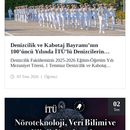
Denizcilik ve Kabotaj Bayramı’nın
100’üncü Yılında İTÜ’lü Denizcilerin
Mezuniyet Coşkusu
Denizcilik Fakültemizin 2025-2026 Eğitim-Öğretim Yılı
Mezuniyet Töreni, 1 Temmuz Denizcilik ve Kabotaj
Bayramı’nın 100’üncü yılında, Tuzla Yerleşkemizde
düzenlendi. İTÜ’lüler, mezuniyet sevinçlerini aileleriyle ve
03 Tem 2026
Öğrenci
hocalarıyla paylaştılar. Denizcilik alanındaki kamu, sivil
toplum ve sektör temsilcileri İTÜ ailesinin mezuniyet
gururuna tanıklık etti.
02
Tem