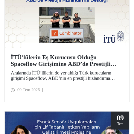
İTÜ’lülerin Eş Kurucusu Olduğu
Spaceflow Girişimine ABD’de Prestijli
Hızlandırma Desteği
Aralarında İTÜ’lülerin de yer aldığı Türk kurucuların
girişimi Spaceflow, ABD’nin en prestijli hızlandırma
programı Y Combinator’a (YC) kabul edildi. Ayrıca bir
yatırım turunda dünyanın önde gelen firmaların
09 Tem 2026
yöneticilerinden 1 milyon dolar yatırım aldı.
09
Tem