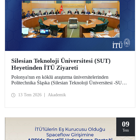
Silesian Teknoloji Üniversitesi (SUT)
Heyetinden İTÜ Ziyareti
Polonya'nın en köklü araştırma üniversitelerinden
Politechnika Śląska (Silesian Teknoloji Üniversitesi -SUT)
heyeti İTÜ’ye bir ziyarette bulundu. İki üniversite
arasındaki potansiyel iş birlikleri üzerine değerlendirmelerin
13 Tem 2026
Akademik
yapıldığı ziyarette sürdürülebilirlik ve dijital teknolojiler
odaklı ortak araştırma merkezi kurulması gündem başlıkları
arasında yer aldı.
09
Tem