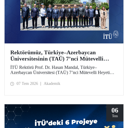
Rektörümüz, Türkiye–Azerbaycan
Üniversitesinin (TAÜ) 7’nci Mütevelli
Heyeti Toplantısı’na Katıldı
İTÜ Rektörü Prof. Dr. Hasan Mandal, Türkiye–
Azerbaycan Üniversitesi (TAÜ) 7’nci Mütevelli Heyeti
Toplantısı’na katıldı. Bakü’de 6 Temmuz 2026 tarihinde
düzenlenen toplantıya YÖK Başkanı Prof. Dr. Erol Özvar
07 Tem 2026
Akademik
ve Azerbaycan Bilim ve Eğitim Bakanı Emin Amrullayev
başkanlık etti.
06
Tem