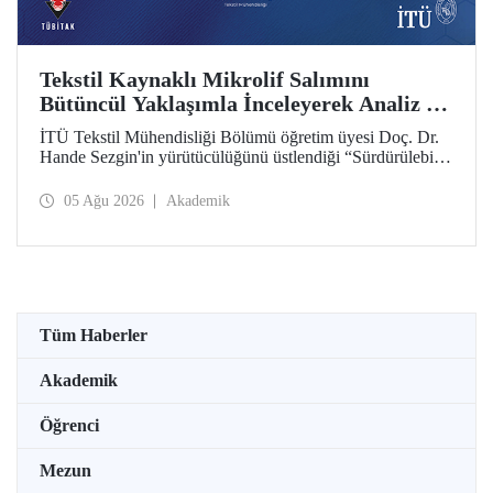
Tekstil Kaynaklı Mikrolif Salımını
Bütüncül Yaklaşımla İnceleyerek Analiz ve
Azaltım Stratejileri Geliştirecek Projeye
İTÜ Tekstil Mühendisliği Bölümü öğretim üyesi Doç. Dr.
TÜBİTAK Desteği
Hande Sezgin'in yürütücülüğünü üstlendiği “Sürdürülebilir
Pamuk ve Polyester Esaslı Tekstil Ürünlerinde Kullanım
Koşullarına Bağlı Mikrolif Salımı: Aşınma, UV Maruziyeti
05 Ağu 2026
Akademik
ve Yıkama Döngülerinin Bütünsel Analizi ve Azaltım
Stratejilerinin Geliştirilmesi” başlıklı proje, TÜBİTAK
2515 – COST Aksiyon Üyeleri Ar-Ge Destek Programı
kapsamında desteklenmeye hak kazandı.
Tüm Haberler
Akademik
Öğrenci
Mezun