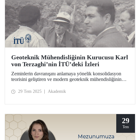
Geoteknik Mühendisliğinin Kurucusu Karl
von Terzaghi’nin İTÜ’deki İzleri
Zeminlerin davranışını anlamaya yönelik konsolidasyon
teorisini geliştiren ve modern geoteknik mühendisliğinin
temelini İTÜ’de atan bilim insanı Prof. Dr. Karl von
Terzaghi’nin ders notları, mektupları, fotoğrafları ve deney
29 Tem 2025
Akademik
cihazı İTÜ İnşaat Fakültesinde sergileniyor.
29
Tem