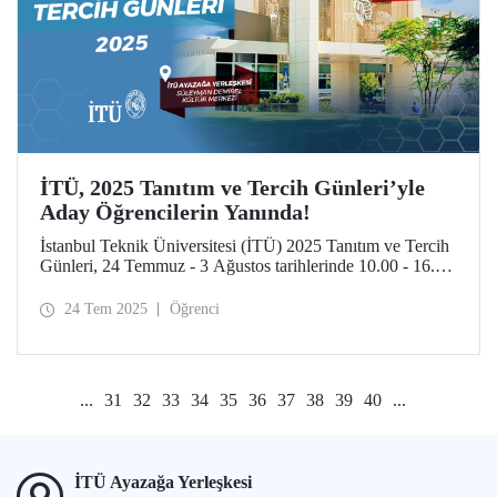
İTÜ, 2025 Tanıtım ve Tercih Günleri’yle
Aday Öğrencilerin Yanında!
İstanbul Teknik Üniversitesi (İTÜ) 2025 Tanıtım ve Tercih
Günleri, 24 Temmuz - 3 Ağustos tarihlerinde 10.00 - 16.00
saatleri arasında aday öğrencileri ve ailelerini İTÜ
yerleşkelerine bekliyor.
24 Tem 2025
Öğrenci
...
31
32
33
34
35
36
37
38
39
40
...
İTÜ Ayazağa Yerleşkesi