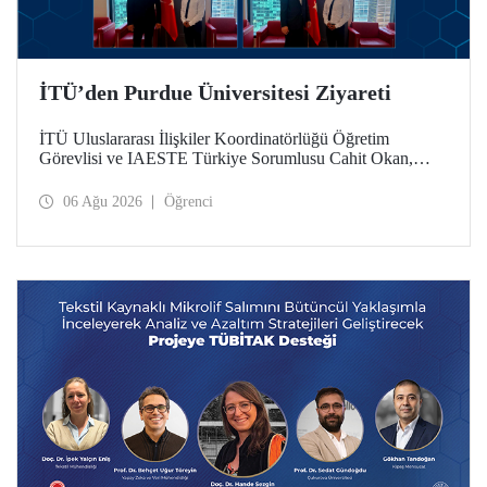
İTÜ’den Purdue Üniversitesi Ziyareti
İTÜ Uluslararası İlişkiler Koordinatörlüğü Öğretim
Görevlisi ve IAESTE Türkiye Sorumlusu Cahit Okan,
akademik ilişkileri ve iş birliğini geliştirmek amacıyla 20-27
Temmuz tarihlerinde ABD’de dünyanın önde gelen
06 Ağu 2026
Öğrenci
araştırma üniversitelerinden Purdue Üniversitesi başta
olmak üzere bir dizi ziyarette bulundu.