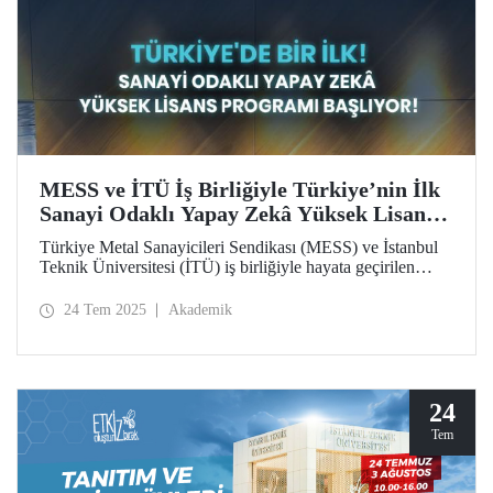
MESS ve İTÜ İş Birliğiyle Türkiye’nin İlk
Sanayi Odaklı Yapay Zekâ Yüksek Lisans
Programı Başlıyor!
Türkiye Metal Sanayicileri Sendikası (MESS) ve İstanbul
Teknik Üniversitesi (İTÜ) iş birliğiyle hayata geçirilen
Yapay Zekâ Yüksek Lisans Programı, başta MESS üyeleri
olmak üzere özel sektördeki profesyonellere bu alanda
24 Tem 2025
Akademik
uzmanlaşma imkânı sunuyor.
24
Tem