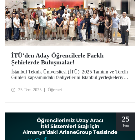
İTÜ’den Aday Öğrencilerle Farklı
Şehirlerde Buluşmalar!
İstanbul Teknik Üniversitesi (İTÜ), 2025 Tanıtım ve Tercih
Günleri kapsamındaki faaliyetlerini İstanbul yerleşkeleriyle
sınırlı tutmayarak Türkiye’nin dört bir yanına taşıyor.
Mezun derneklerinin desteğiyle hayata geçen buluşmalar
25 Tem 2025
Öğrenci
sayesinde İTÜ, aday öğrencilere ve ailelerine bulundukları
şehirlerde ulaşarak “Etki Oluştur, İz Bırak” mottosunu yurt
geneline yayıyor.
25
Tem