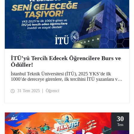
İTÜ’yü Tercih Edecek Öğrencilere Burs ve
Ödüller!
İstanbul Teknik Üniversitesi (İTÜ), 2025 YKS’de ilk
1000’de dereceye girenlere, ilk tercihini İTÜ yazanlara ve
sporculara sunduğu kapsamlı ödül ve burslarla dikkat
çekiyor.
31 Tem 2025
Öğrenci
30
Tem