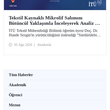
Tekstil Kaynaklı Mikrolif Salımını
Bütüncül Yaklaşımla İnceleyerek Analiz ve
Azaltım Stratejileri Geliştirecek Projeye
İTÜ Tekstil Mühendisliği Bölümü öğretim üyesi Doç. Dr.
TÜBİTAK Desteği
Hande Sezgin'in yürütücülüğünü üstlendiği “Sürdürülebilir
Pamuk ve Polyester Esaslı Tekstil Ürünlerinde Kullanım
Koşullarına Bağlı Mikrolif Salımı: Aşınma, UV Maruziyeti
05 Ağu 2026
Akademik
ve Yıkama Döngülerinin Bütünsel Analizi ve Azaltım
Stratejilerinin Geliştirilmesi” başlıklı proje, TÜBİTAK
2515 – COST Aksiyon Üyeleri Ar-Ge Destek Programı
kapsamında desteklenmeye hak kazandı.
Tüm Haberler
Akademik
Öğrenci
Mezun