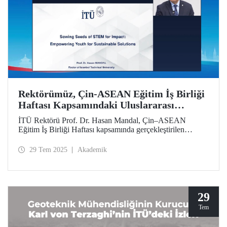
Rektörümüz, Çin-ASEAN Eğitim İş Birliği
Haftası Kapsamındaki Uluslararası
Sempozyumda İTÜ’nün Yaklaşımını ve
İTÜ Rektörü Prof. Dr. Hasan Mandal, Çin–ASEAN
Stratejisini Aktardı
Eğitim İş Birliği Haftası kapsamında gerçekleştirilen
uluslararası sempozyuma video konferans yoluyla katıldı.
Prof. Dr. Mandal, “Etki İçin STEM Tohumları Ekmek:
29 Tem 2025
Akademik
Gençleri Sürdürülebilir Çözümler İçin Güçlendirmek"
başlıklı bir sunumla İstanbul Teknik Üniversitesinin etki
odaklı yaklaşımını ve yetenek geliştirme stratejilerini
aktardı.
29
Tem