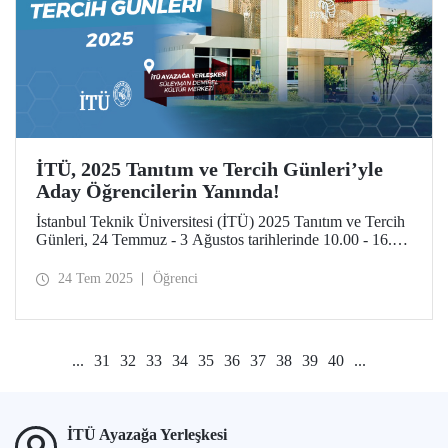
İTÜ, 2025 Tanıtım ve Tercih Günleri’yle
Aday Öğrencilerin Yanında!
İstanbul Teknik Üniversitesi (İTÜ) 2025 Tanıtım ve Tercih
Günleri, 24 Temmuz - 3 Ağustos tarihlerinde 10.00 - 16.00
saatleri arasında aday öğrencileri ve ailelerini İTÜ
yerleşkelerine bekliyor.
24 Tem 2025
Öğrenci
...
31
32
33
34
35
36
37
38
39
40
...
İTÜ Ayazağa Yerleşkesi