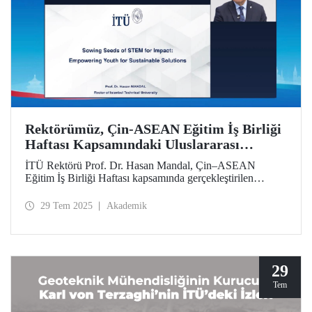
Rektörümüz, Çin-ASEAN Eğitim İş Birliği
Haftası Kapsamındaki Uluslararası
Sempozyumda İTÜ’nün Yaklaşımını ve
İTÜ Rektörü Prof. Dr. Hasan Mandal, Çin–ASEAN
Stratejisini Aktardı
Eğitim İş Birliği Haftası kapsamında gerçekleştirilen
uluslararası sempozyuma video konferans yoluyla katıldı.
Prof. Dr. Mandal, “Etki İçin STEM Tohumları Ekmek:
29 Tem 2025
Akademik
Gençleri Sürdürülebilir Çözümler İçin Güçlendirmek"
başlıklı bir sunumla İstanbul Teknik Üniversitesinin etki
odaklı yaklaşımını ve yetenek geliştirme stratejilerini
aktardı.
29
Tem