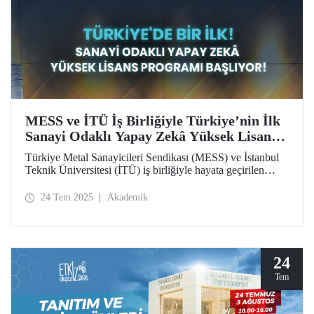
MESS ve İTÜ İş Birliğiyle Türkiye’nin İlk
Sanayi Odaklı Yapay Zekâ Yüksek Lisans
Programı Başlıyor!
Türkiye Metal Sanayicileri Sendikası (MESS) ve İstanbul
Teknik Üniversitesi (İTÜ) iş birliğiyle hayata geçirilen
Yapay Zekâ Yüksek Lisans Programı, başta MESS üyeleri
olmak üzere özel sektördeki profesyonellere bu alanda
24 Tem 2025
Akademik
uzmanlaşma imkânı sunuyor.
24
Tem