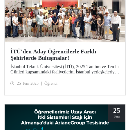
İTÜ’den Aday Öğrencilerle Farklı
Şehirlerde Buluşmalar!
İstanbul Teknik Üniversitesi (İTÜ), 2025 Tanıtım ve Tercih
Günleri kapsamındaki faaliyetlerini İstanbul yerleşkeleriyle
sınırlı tutmayarak Türkiye’nin dört bir yanına taşıyor.
Mezun derneklerinin desteğiyle hayata geçen buluşmalar
25 Tem 2025
Öğrenci
sayesinde İTÜ, aday öğrencilere ve ailelerine bulundukları
şehirlerde ulaşarak “Etki Oluştur, İz Bırak” mottosunu yurt
geneline yayıyor.
25
Tem