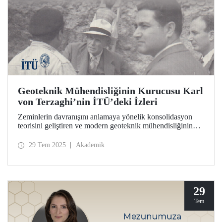
Geoteknik Mühendisliğinin Kurucusu Karl
von Terzaghi’nin İTÜ’deki İzleri
Zeminlerin davranışını anlamaya yönelik konsolidasyon
teorisini geliştiren ve modern geoteknik mühendisliğinin
temelini İTÜ’de atan bilim insanı Prof. Dr. Karl von
Terzaghi’nin ders notları, mektupları, fotoğrafları ve deney
29 Tem 2025
Akademik
cihazı İTÜ İnşaat Fakültesinde sergileniyor.
29
Tem