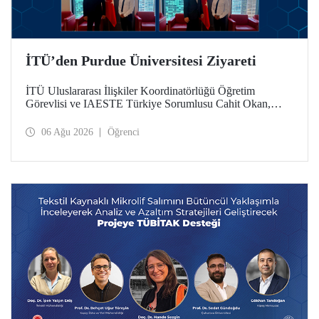
İTÜ’den Purdue Üniversitesi Ziyareti
İTÜ Uluslararası İlişkiler Koordinatörlüğü Öğretim
Görevlisi ve IAESTE Türkiye Sorumlusu Cahit Okan,
akademik ilişkileri ve iş birliğini geliştirmek amacıyla 20-27
Temmuz tarihlerinde ABD’de dünyanın önde gelen
06 Ağu 2026
Öğrenci
araştırma üniversitelerinden Purdue Üniversitesi başta
olmak üzere bir dizi ziyarette bulundu.