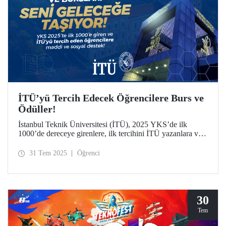
İTÜ’yü Tercih Edecek Öğrencilere Burs ve
Ödüller!
İstanbul Teknik Üniversitesi (İTÜ), 2025 YKS’de ilk
1000’de dereceye girenlere, ilk tercihini İTÜ yazanlara ve
sporculara sunduğu kapsamlı ödül ve burslarla dikkat
çekiyor.
31 Tem 2025
Öğrenci
30
Tem