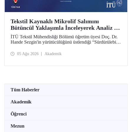
Tekstil Kaynaklı Mikrolif Salımını
Bütüncül Yaklaşımla İnceleyerek Analiz ve
Azaltım Stratejileri Geliştirecek Projeye
İTÜ Tekstil Mühendisliği Bölümü öğretim üyesi Doç. Dr.
TÜBİTAK Desteği
Hande Sezgin'in yürütücülüğünü üstlendiği “Sürdürülebilir
Pamuk ve Polyester Esaslı Tekstil Ürünlerinde Kullanım
Koşullarına Bağlı Mikrolif Salımı: Aşınma, UV Maruziyeti
05 Ağu 2026
Akademik
ve Yıkama Döngülerinin Bütünsel Analizi ve Azaltım
Stratejilerinin Geliştirilmesi” başlıklı proje, TÜBİTAK
2515 – COST Aksiyon Üyeleri Ar-Ge Destek Programı
kapsamında desteklenmeye hak kazandı.
Tüm Haberler
Akademik
Öğrenci
Mezun