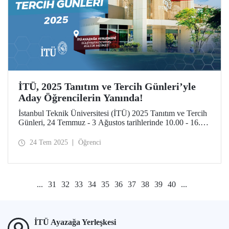
İTÜ, 2025 Tanıtım ve Tercih Günleri’yle
Aday Öğrencilerin Yanında!
İstanbul Teknik Üniversitesi (İTÜ) 2025 Tanıtım ve Tercih
Günleri, 24 Temmuz - 3 Ağustos tarihlerinde 10.00 - 16.00
saatleri arasında aday öğrencileri ve ailelerini İTÜ
yerleşkelerine bekliyor.
24 Tem 2025
Öğrenci
...
31
32
33
34
35
36
37
38
39
40
...
İTÜ Ayazağa Yerleşkesi