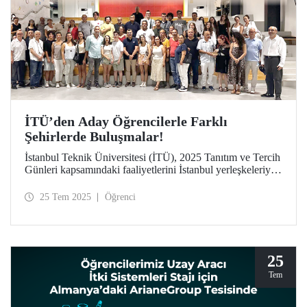
İTÜ’den Aday Öğrencilerle Farklı
Şehirlerde Buluşmalar!
İstanbul Teknik Üniversitesi (İTÜ), 2025 Tanıtım ve Tercih
Günleri kapsamındaki faaliyetlerini İstanbul yerleşkeleriyle
sınırlı tutmayarak Türkiye’nin dört bir yanına taşıyor.
Mezun derneklerinin desteğiyle hayata geçen buluşmalar
25 Tem 2025
Öğrenci
sayesinde İTÜ, aday öğrencilere ve ailelerine bulundukları
şehirlerde ulaşarak “Etki Oluştur, İz Bırak” mottosunu yurt
geneline yayıyor.
25
Tem