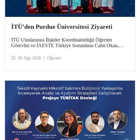
İTÜ’den Purdue Üniversitesi Ziyareti
İTÜ Uluslararası İlişkiler Koordinatörlüğü Öğretim
Görevlisi ve IAESTE Türkiye Sorumlusu Cahit Okan,
akademik ilişkileri ve iş birliğini geliştirmek amacıyla 20-27
Temmuz tarihlerinde ABD’de dünyanın önde gelen
06 Ağu 2026
Öğrenci
araştırma üniversitelerinden Purdue Üniversitesi başta
olmak üzere bir dizi ziyarette bulundu.