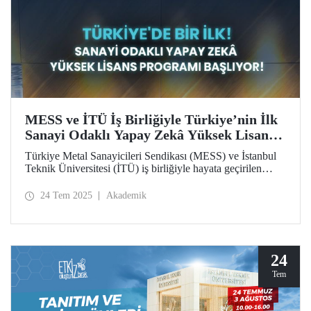
MESS ve İTÜ İş Birliğiyle Türkiye’nin İlk
Sanayi Odaklı Yapay Zekâ Yüksek Lisans
Programı Başlıyor!
Türkiye Metal Sanayicileri Sendikası (MESS) ve İstanbul
Teknik Üniversitesi (İTÜ) iş birliğiyle hayata geçirilen
Yapay Zekâ Yüksek Lisans Programı, başta MESS üyeleri
olmak üzere özel sektördeki profesyonellere bu alanda
24 Tem 2025
Akademik
uzmanlaşma imkânı sunuyor.
24
Tem