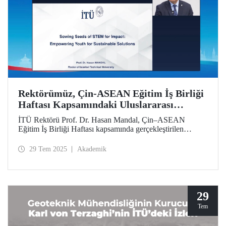
Rektörümüz, Çin-ASEAN Eğitim İş Birliği
Haftası Kapsamındaki Uluslararası
Sempozyumda İTÜ’nün Yaklaşımını ve
İTÜ Rektörü Prof. Dr. Hasan Mandal, Çin–ASEAN
Stratejisini Aktardı
Eğitim İş Birliği Haftası kapsamında gerçekleştirilen
uluslararası sempozyuma video konferans yoluyla katıldı.
Prof. Dr. Mandal, “Etki İçin STEM Tohumları Ekmek:
29 Tem 2025
Akademik
Gençleri Sürdürülebilir Çözümler İçin Güçlendirmek"
başlıklı bir sunumla İstanbul Teknik Üniversitesinin etki
odaklı yaklaşımını ve yetenek geliştirme stratejilerini
aktardı.
29
Tem