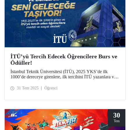
İTÜ’yü Tercih Edecek Öğrencilere Burs ve
Ödüller!
İstanbul Teknik Üniversitesi (İTÜ), 2025 YKS’de ilk
1000’de dereceye girenlere, ilk tercihini İTÜ yazanlara ve
sporculara sunduğu kapsamlı ödül ve burslarla dikkat
çekiyor.
31 Tem 2025
Öğrenci
30
Tem