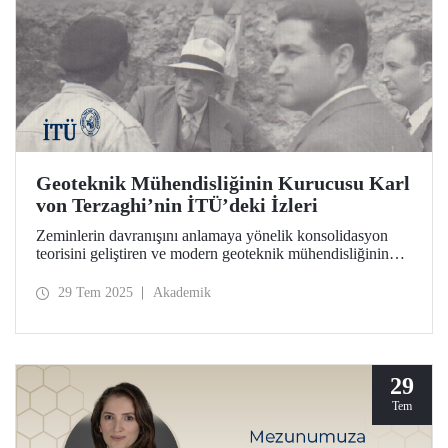
Geoteknik Mühendisliğinin Kurucusu Karl
von Terzaghi’nin İTÜ’deki İzleri
Zeminlerin davranışını anlamaya yönelik konsolidasyon
teorisini geliştiren ve modern geoteknik mühendisliğinin
temelini İTÜ’de atan bilim insanı Prof. Dr. Karl von
Terzaghi’nin ders notları, mektupları, fotoğrafları ve deney
29 Tem 2025
Akademik
cihazı İTÜ İnşaat Fakültesinde sergileniyor.
29
Tem