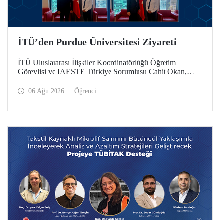
İTÜ’den Purdue Üniversitesi Ziyareti
İTÜ Uluslararası İlişkiler Koordinatörlüğü Öğretim
Görevlisi ve IAESTE Türkiye Sorumlusu Cahit Okan,
akademik ilişkileri ve iş birliğini geliştirmek amacıyla 20-27
Temmuz tarihlerinde ABD’de dünyanın önde gelen
06 Ağu 2026
Öğrenci
araştırma üniversitelerinden Purdue Üniversitesi başta
olmak üzere bir dizi ziyarette bulundu.