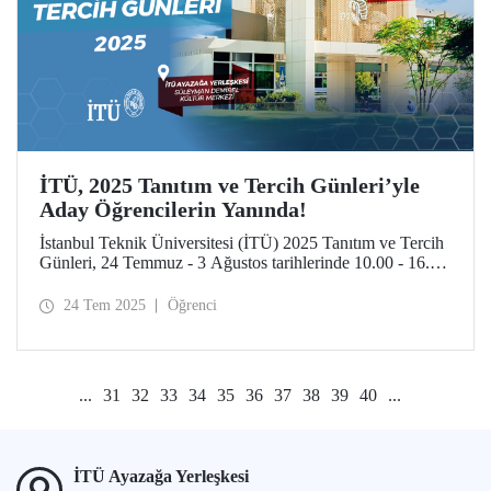
İTÜ, 2025 Tanıtım ve Tercih Günleri’yle
Aday Öğrencilerin Yanında!
İstanbul Teknik Üniversitesi (İTÜ) 2025 Tanıtım ve Tercih
Günleri, 24 Temmuz - 3 Ağustos tarihlerinde 10.00 - 16.00
saatleri arasında aday öğrencileri ve ailelerini İTÜ
yerleşkelerine bekliyor.
24 Tem 2025
Öğrenci
...
31
32
33
34
35
36
37
38
39
40
...
İTÜ Ayazağa Yerleşkesi