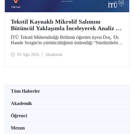
Tekstil Kaynaklı Mikrolif Salımını
Bütüncül Yaklaşımla İnceleyerek Analiz ve
Azaltım Stratejileri Geliştirecek Projeye
İTÜ Tekstil Mühendisliği Bölümü öğretim üyesi Doç. Dr.
TÜBİTAK Desteği
Hande Sezgin'in yürütücülüğünü üstlendiği “Sürdürülebilir
Pamuk ve Polyester Esaslı Tekstil Ürünlerinde Kullanım
Koşullarına Bağlı Mikrolif Salımı: Aşınma, UV Maruziyeti
05 Ağu 2026
Akademik
ve Yıkama Döngülerinin Bütünsel Analizi ve Azaltım
Stratejilerinin Geliştirilmesi” başlıklı proje, TÜBİTAK
2515 – COST Aksiyon Üyeleri Ar-Ge Destek Programı
kapsamında desteklenmeye hak kazandı.
Tüm Haberler
Akademik
Öğrenci
Mezun