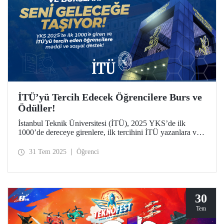
İTÜ’yü Tercih Edecek Öğrencilere Burs ve
Ödüller!
İstanbul Teknik Üniversitesi (İTÜ), 2025 YKS’de ilk
1000’de dereceye girenlere, ilk tercihini İTÜ yazanlara ve
sporculara sunduğu kapsamlı ödül ve burslarla dikkat
çekiyor.
31 Tem 2025
Öğrenci
30
Tem