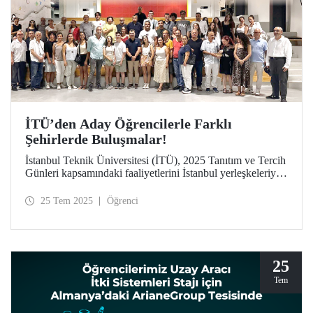
İTÜ’den Aday Öğrencilerle Farklı
Şehirlerde Buluşmalar!
İstanbul Teknik Üniversitesi (İTÜ), 2025 Tanıtım ve Tercih
Günleri kapsamındaki faaliyetlerini İstanbul yerleşkeleriyle
sınırlı tutmayarak Türkiye’nin dört bir yanına taşıyor.
Mezun derneklerinin desteğiyle hayata geçen buluşmalar
25 Tem 2025
Öğrenci
sayesinde İTÜ, aday öğrencilere ve ailelerine bulundukları
şehirlerde ulaşarak “Etki Oluştur, İz Bırak” mottosunu yurt
geneline yayıyor.
25
Tem