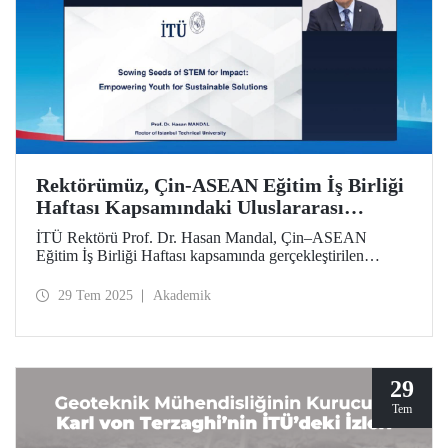
Rektörümüz, Çin-ASEAN Eğitim İş Birliği
Haftası Kapsamındaki Uluslararası
Sempozyumda İTÜ’nün Yaklaşımını ve
İTÜ Rektörü Prof. Dr. Hasan Mandal, Çin–ASEAN
Stratejisini Aktardı
Eğitim İş Birliği Haftası kapsamında gerçekleştirilen
uluslararası sempozyuma video konferans yoluyla katıldı.
Prof. Dr. Mandal, “Etki İçin STEM Tohumları Ekmek:
29 Tem 2025
Akademik
Gençleri Sürdürülebilir Çözümler İçin Güçlendirmek"
başlıklı bir sunumla İstanbul Teknik Üniversitesinin etki
odaklı yaklaşımını ve yetenek geliştirme stratejilerini
aktardı.
29
Tem