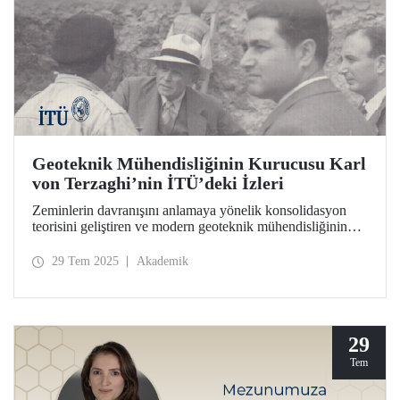
Geoteknik Mühendisliğinin Kurucusu Karl
von Terzaghi’nin İTÜ’deki İzleri
Zeminlerin davranışını anlamaya yönelik konsolidasyon
teorisini geliştiren ve modern geoteknik mühendisliğinin
temelini İTÜ’de atan bilim insanı Prof. Dr. Karl von
Terzaghi’nin ders notları, mektupları, fotoğrafları ve deney
29 Tem 2025
Akademik
cihazı İTÜ İnşaat Fakültesinde sergileniyor.
29
Tem