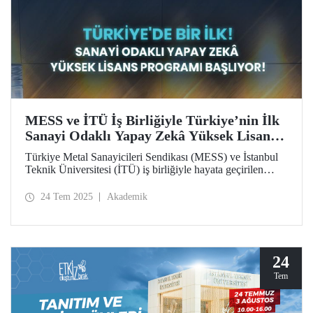
MESS ve İTÜ İş Birliğiyle Türkiye’nin İlk
Sanayi Odaklı Yapay Zekâ Yüksek Lisans
Programı Başlıyor!
Türkiye Metal Sanayicileri Sendikası (MESS) ve İstanbul
Teknik Üniversitesi (İTÜ) iş birliğiyle hayata geçirilen
Yapay Zekâ Yüksek Lisans Programı, başta MESS üyeleri
olmak üzere özel sektördeki profesyonellere bu alanda
24 Tem 2025
Akademik
uzmanlaşma imkânı sunuyor.
24
Tem