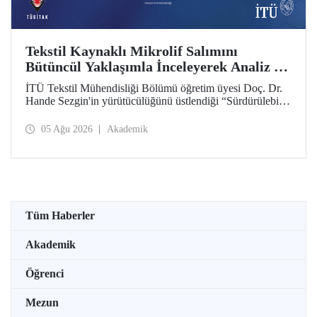
Tekstil Kaynaklı Mikrolif Salımını
Bütüncül Yaklaşımla İnceleyerek Analiz ve
Azaltım Stratejileri Geliştirecek Projeye
İTÜ Tekstil Mühendisliği Bölümü öğretim üyesi Doç. Dr.
TÜBİTAK Desteği
Hande Sezgin'in yürütücülüğünü üstlendiği “Sürdürülebilir
Pamuk ve Polyester Esaslı Tekstil Ürünlerinde Kullanım
Koşullarına Bağlı Mikrolif Salımı: Aşınma, UV Maruziyeti
05 Ağu 2026
Akademik
ve Yıkama Döngülerinin Bütünsel Analizi ve Azaltım
Stratejilerinin Geliştirilmesi” başlıklı proje, TÜBİTAK
2515 – COST Aksiyon Üyeleri Ar-Ge Destek Programı
kapsamında desteklenmeye hak kazandı.
Tüm Haberler
Akademik
Öğrenci
Mezun