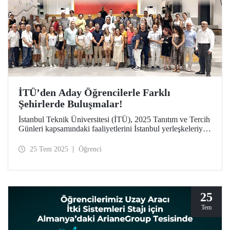
İTÜ’den Aday Öğrencilerle Farklı
Şehirlerde Buluşmalar!
İstanbul Teknik Üniversitesi (İTÜ), 2025 Tanıtım ve Tercih
Günleri kapsamındaki faaliyetlerini İstanbul yerleşkeleriyle
sınırlı tutmayarak Türkiye’nin dört bir yanına taşıyor.
Mezun derneklerinin desteğiyle hayata geçen buluşmalar
25 Tem 2025
Öğrenci
sayesinde İTÜ, aday öğrencilere ve ailelerine bulundukları
şehirlerde ulaşarak “Etki Oluştur, İz Bırak” mottosunu yurt
geneline yayıyor.
25
Tem