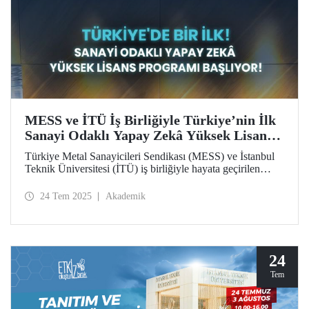
MESS ve İTÜ İş Birliğiyle Türkiye’nin İlk
Sanayi Odaklı Yapay Zekâ Yüksek Lisans
Programı Başlıyor!
Türkiye Metal Sanayicileri Sendikası (MESS) ve İstanbul
Teknik Üniversitesi (İTÜ) iş birliğiyle hayata geçirilen
Yapay Zekâ Yüksek Lisans Programı, başta MESS üyeleri
olmak üzere özel sektördeki profesyonellere bu alanda
24 Tem 2025
Akademik
uzmanlaşma imkânı sunuyor.
24
Tem