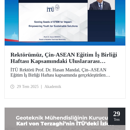
Rektörümüz, Çin-ASEAN Eğitim İş Birliği
Haftası Kapsamındaki Uluslararası
Sempozyumda İTÜ’nün Yaklaşımını ve
İTÜ Rektörü Prof. Dr. Hasan Mandal, Çin–ASEAN
Stratejisini Aktardı
Eğitim İş Birliği Haftası kapsamında gerçekleştirilen
uluslararası sempozyuma video konferans yoluyla katıldı.
Prof. Dr. Mandal, “Etki İçin STEM Tohumları Ekmek:
29 Tem 2025
Akademik
Gençleri Sürdürülebilir Çözümler İçin Güçlendirmek"
başlıklı bir sunumla İstanbul Teknik Üniversitesinin etki
odaklı yaklaşımını ve yetenek geliştirme stratejilerini
aktardı.
29
Tem