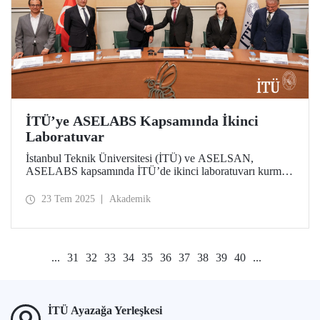
İTÜ’ye ASELABS Kapsamında İkinci
Laboratuvar
İstanbul Teknik Üniversitesi (İTÜ) ve ASELSAN,
ASELABS kapsamında İTÜ’de ikinci laboratuvarı kurmak
için önemli bir adım attı. RF-Mikrodalga Yenilikçi
Malzeme Teknolojileri Laboratuvarı protokolü üniversite-
23 Tem 2025
Akademik
sanayi iş birliğini güçlendirerek yerli ve millî teknolojilere
yön vermek amacını taşıyor.
...
31
32
33
34
35
36
37
38
39
40
...
İTÜ Ayazağa Yerleşkesi