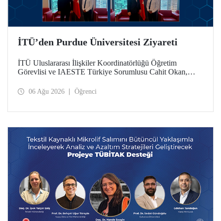
İTÜ’den Purdue Üniversitesi Ziyareti
İTÜ Uluslararası İlişkiler Koordinatörlüğü Öğretim
Görevlisi ve IAESTE Türkiye Sorumlusu Cahit Okan,
akademik ilişkileri ve iş birliğini geliştirmek amacıyla 20-27
Temmuz tarihlerinde ABD’de dünyanın önde gelen
06 Ağu 2026
Öğrenci
araştırma üniversitelerinden Purdue Üniversitesi başta
olmak üzere bir dizi ziyarette bulundu.