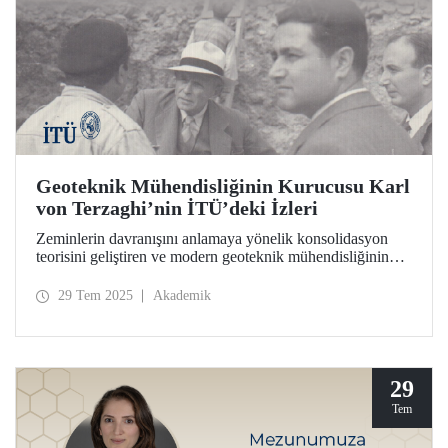
Geoteknik Mühendisliğinin Kurucusu Karl
von Terzaghi’nin İTÜ’deki İzleri
Zeminlerin davranışını anlamaya yönelik konsolidasyon
teorisini geliştiren ve modern geoteknik mühendisliğinin
temelini İTÜ’de atan bilim insanı Prof. Dr. Karl von
Terzaghi’nin ders notları, mektupları, fotoğrafları ve deney
29 Tem 2025
Akademik
cihazı İTÜ İnşaat Fakültesinde sergileniyor.
29
Tem