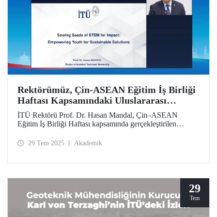
Rektörümüz, Çin-ASEAN Eğitim İş Birliği
Haftası Kapsamındaki Uluslararası
Sempozyumda İTÜ’nün Yaklaşımını ve
İTÜ Rektörü Prof. Dr. Hasan Mandal, Çin–ASEAN
Stratejisini Aktardı
Eğitim İş Birliği Haftası kapsamında gerçekleştirilen
uluslararası sempozyuma video konferans yoluyla katıldı.
Prof. Dr. Mandal, “Etki İçin STEM Tohumları Ekmek:
29 Tem 2025
Akademik
Gençleri Sürdürülebilir Çözümler İçin Güçlendirmek"
başlıklı bir sunumla İstanbul Teknik Üniversitesinin etki
odaklı yaklaşımını ve yetenek geliştirme stratejilerini
aktardı.
29
Tem