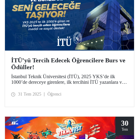
İTÜ’yü Tercih Edecek Öğrencilere Burs ve
Ödüller!
İstanbul Teknik Üniversitesi (İTÜ), 2025 YKS’de ilk
1000’de dereceye girenlere, ilk tercihini İTÜ yazanlara ve
sporculara sunduğu kapsamlı ödül ve burslarla dikkat
çekiyor.
31 Tem 2025
Öğrenci
30
Tem