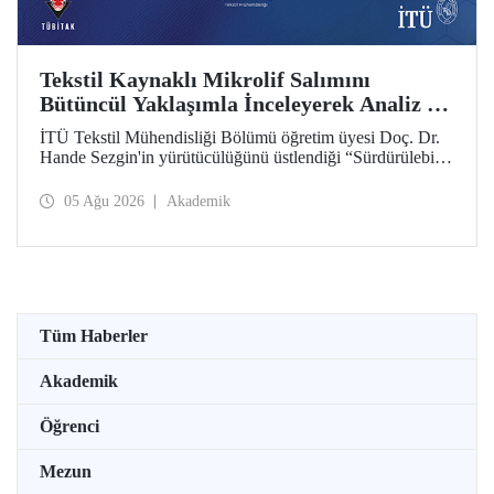
Tekstil Kaynaklı Mikrolif Salımını
Bütüncül Yaklaşımla İnceleyerek Analiz ve
Azaltım Stratejileri Geliştirecek Projeye
İTÜ Tekstil Mühendisliği Bölümü öğretim üyesi Doç. Dr.
TÜBİTAK Desteği
Hande Sezgin'in yürütücülüğünü üstlendiği “Sürdürülebilir
Pamuk ve Polyester Esaslı Tekstil Ürünlerinde Kullanım
Koşullarına Bağlı Mikrolif Salımı: Aşınma, UV Maruziyeti
05 Ağu 2026
Akademik
ve Yıkama Döngülerinin Bütünsel Analizi ve Azaltım
Stratejilerinin Geliştirilmesi” başlıklı proje, TÜBİTAK
2515 – COST Aksiyon Üyeleri Ar-Ge Destek Programı
kapsamında desteklenmeye hak kazandı.
Tüm Haberler
Akademik
Öğrenci
Mezun