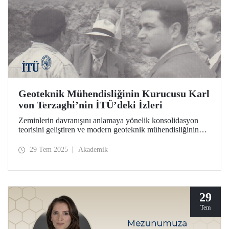
Geoteknik Mühendisliğinin Kurucusu Karl
von Terzaghi’nin İTÜ’deki İzleri
Zeminlerin davranışını anlamaya yönelik konsolidasyon
teorisini geliştiren ve modern geoteknik mühendisliğinin
temelini İTÜ’de atan bilim insanı Prof. Dr. Karl von
Terzaghi’nin ders notları, mektupları, fotoğrafları ve deney
29 Tem 2025
Akademik
cihazı İTÜ İnşaat Fakültesinde sergileniyor.
29
Tem