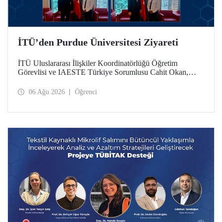
İTÜ’den Purdue Üniversitesi Ziyareti
İTÜ Uluslararası İlişkiler Koordinatörlüğü Öğretim
Görevlisi ve IAESTE Türkiye Sorumlusu Cahit Okan,
akademik ilişkileri ve iş birliğini geliştirmek amacıyla 20-27
Temmuz tarihlerinde ABD’de dünyanın önde gelen
06 Ağu 2026
Öğrenci
araştırma üniversitelerinden Purdue Üniversitesi başta
olmak üzere bir dizi ziyarette bulundu.