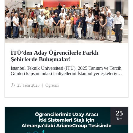
İTÜ’den Aday Öğrencilerle Farklı
Şehirlerde Buluşmalar!
İstanbul Teknik Üniversitesi (İTÜ), 2025 Tanıtım ve Tercih
Günleri kapsamındaki faaliyetlerini İstanbul yerleşkeleriyle
sınırlı tutmayarak Türkiye’nin dört bir yanına taşıyor.
Mezun derneklerinin desteğiyle hayata geçen buluşmalar
25 Tem 2025
Öğrenci
sayesinde İTÜ, aday öğrencilere ve ailelerine bulundukları
şehirlerde ulaşarak “Etki Oluştur, İz Bırak” mottosunu yurt
geneline yayıyor.
25
Tem