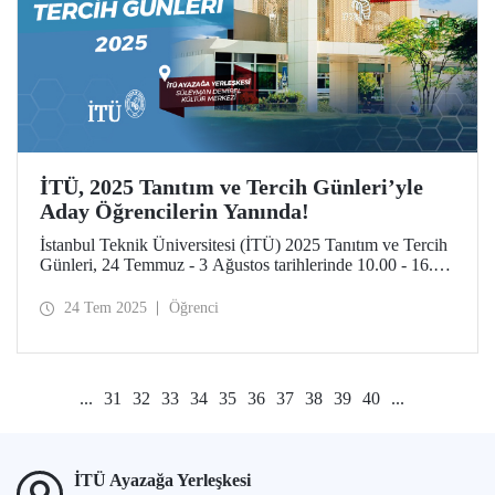
İTÜ, 2025 Tanıtım ve Tercih Günleri’yle
Aday Öğrencilerin Yanında!
İstanbul Teknik Üniversitesi (İTÜ) 2025 Tanıtım ve Tercih
Günleri, 24 Temmuz - 3 Ağustos tarihlerinde 10.00 - 16.00
saatleri arasında aday öğrencileri ve ailelerini İTÜ
yerleşkelerine bekliyor.
24 Tem 2025
Öğrenci
...
31
32
33
34
35
36
37
38
39
40
...
İTÜ Ayazağa Yerleşkesi