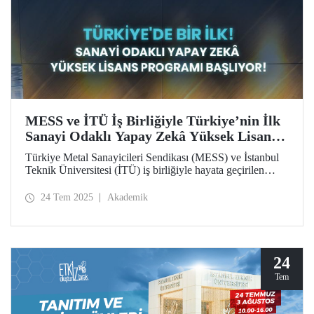
MESS ve İTÜ İş Birliğiyle Türkiye’nin İlk
Sanayi Odaklı Yapay Zekâ Yüksek Lisans
Programı Başlıyor!
Türkiye Metal Sanayicileri Sendikası (MESS) ve İstanbul
Teknik Üniversitesi (İTÜ) iş birliğiyle hayata geçirilen
Yapay Zekâ Yüksek Lisans Programı, başta MESS üyeleri
olmak üzere özel sektördeki profesyonellere bu alanda
24 Tem 2025
Akademik
uzmanlaşma imkânı sunuyor.
24
Tem