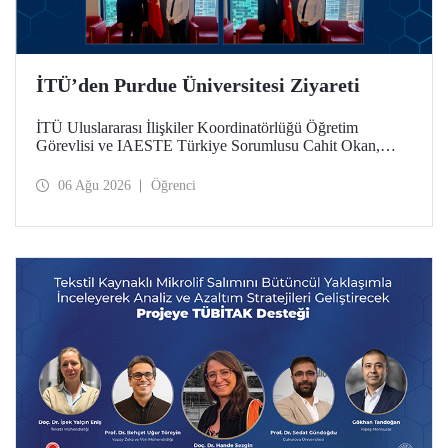
İTÜ’den Purdue Üniversitesi Ziyareti
İTÜ Uluslararası İlişkiler Koordinatörlüğü Öğretim
Görevlisi ve IAESTE Türkiye Sorumlusu Cahit Okan,
akademik ilişkileri ve iş birliğini geliştirmek amacıyla 20-27
Temmuz tarihlerinde ABD’de dünyanın önde gelen
06 Ağu 2026
Öğrenci
araştırma üniversitelerinden Purdue Üniversitesi başta
olmak üzere bir dizi ziyarette bulundu.