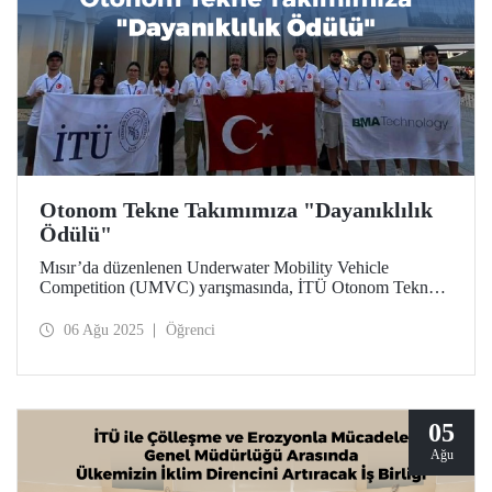
Otonom Tekne Takımımıza "Dayanıklılık
Ödülü"
Mısır’da düzenlenen Underwater Mobility Vehicle
Competition (UMVC) yarışmasında, İTÜ Otonom Tekne
Takımı “Dayanıklılık Ödülü”ne layık görüldü.
06 Ağu 2025
Öğrenci
05
Ağu