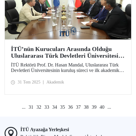
İTÜ’nün Kurucuları Arasında Olduğu
Uluslararası Türk Devletleri Üniversitesi
Kapılarını Açmak İçin Gün Sayıyor
İTÜ Rektörü Prof. Dr. Hasan Mandal, Uluslararası Türk
Devletleri Üniversitesinin kuruluş süreci ve ilk akademik
yılına hazırlıkları kapsamında Taşkent’e bir ziyaret
gerçekleştirdi.
31 Tem 2025
Akademik
...
31
32
33
34
35
36
37
38
39
40
...
İTÜ Ayazağa Yerleşkesi