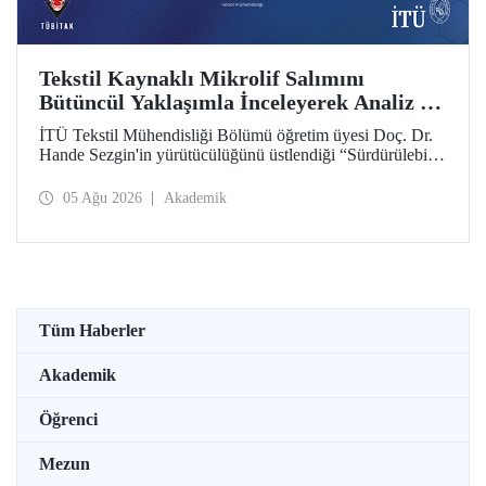
Tekstil Kaynaklı Mikrolif Salımını
Bütüncül Yaklaşımla İnceleyerek Analiz ve
Azaltım Stratejileri Geliştirecek Projeye
İTÜ Tekstil Mühendisliği Bölümü öğretim üyesi Doç. Dr.
TÜBİTAK Desteği
Hande Sezgin'in yürütücülüğünü üstlendiği “Sürdürülebilir
Pamuk ve Polyester Esaslı Tekstil Ürünlerinde Kullanım
Koşullarına Bağlı Mikrolif Salımı: Aşınma, UV Maruziyeti
05 Ağu 2026
Akademik
ve Yıkama Döngülerinin Bütünsel Analizi ve Azaltım
Stratejilerinin Geliştirilmesi” başlıklı proje, TÜBİTAK
2515 – COST Aksiyon Üyeleri Ar-Ge Destek Programı
kapsamında desteklenmeye hak kazandı.
Tüm Haberler
Akademik
Öğrenci
Mezun