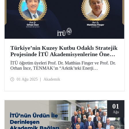
Türkiye’nin Kuzey Kutbu Odaklı Stratejik
Projesinde İTÜ Akademisyenlerine Önemli
Görev
İTÜ öğretim üyeleri Prof. Dr. Matthias Finger ve Prof. Dr.
Orhan İnce, TENMAK’ın “Arktik’teki Enerji
Potansiyelinin Ortaya Konulması” stratejik araştırma
projesinde akademik koordinasyon ve bilimsel danışmanlık
01 Ağu 2025
Akademik
görevlerine atandı.
01
Ağu