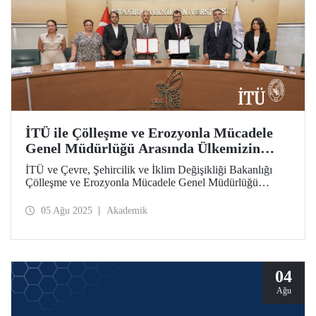
İTÜ ile Çölleşme ve Erozyonla Mücadele
Genel Müdürlüğü Arasında Ülkemizin
İklim Direncini Artıracak İş Birliği
İTÜ ve Çevre, Şehircilik ve İklim Değişikliği Bakanlığı
Çölleşme ve Erozyonla Mücadele Genel Müdürlüğü
Türkiye’nin iklim direncini artırma hedefiyle Toprağın
Korunması ve Hidrometeorolojik Afetlere Karşı İş Birliği
05 Ağu 2025
Akademik
Protokolü’nü hayata geçirdi.
04
Ağu