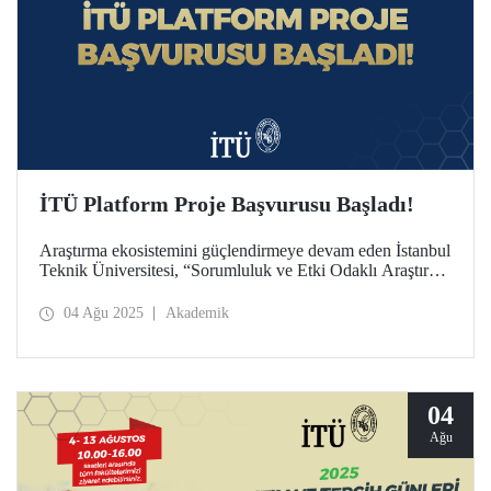
İTÜ Platform Proje Başvurusu Başladı!
Araştırma ekosistemini güçlendirmeye devam eden İstanbul
Teknik Üniversitesi, “Sorumluluk ve Etki Odaklı Araştırma
Üniversitesi” vizyonuyla İTÜ Platform Proje Programı’nı
ilk kez bu yıl başlattı. Başvuru, 1 Ağustos - 1 Ekim 2025
04 Ağu 2025
Akademik
tarihleri arasında!
04
Ağu