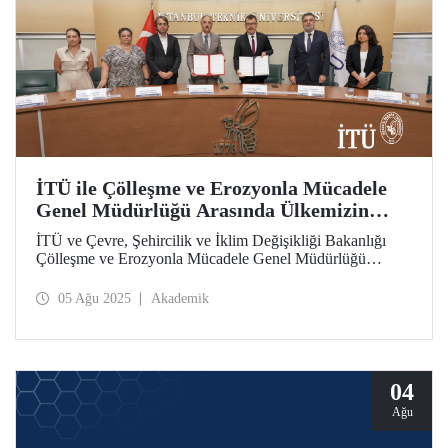
İTÜ ile Çölleşme ve Erozyonla Mücadele
Genel Müdürlüğü Arasında Ülkemizin
İklim Direncini Artıracak İş Birliği
İTÜ ve Çevre, Şehircilik ve İklim Değişikliği Bakanlığı
Çölleşme ve Erozyonla Mücadele Genel Müdürlüğü
Türkiye’nin iklim direncini artırma hedefiyle Toprağın
Korunması ve Hidrometeorolojik Afetlere Karşı İş Birliği
05 Ağu 2025
Akademik
Protokolü’nü hayata geçirdi.
04
Ağu