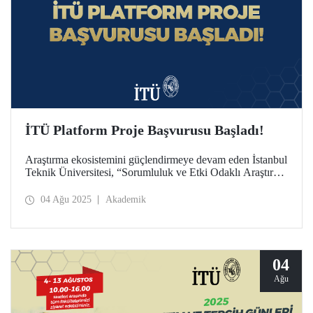
İTÜ Platform Proje Başvurusu Başladı!
Araştırma ekosistemini güçlendirmeye devam eden İstanbul
Teknik Üniversitesi, “Sorumluluk ve Etki Odaklı Araştırma
Üniversitesi” vizyonuyla İTÜ Platform Proje Programı’nı
ilk kez bu yıl başlattı. Başvuru, 1 Ağustos - 1 Ekim 2025
04 Ağu 2025
Akademik
tarihleri arasında!
04
Ağu