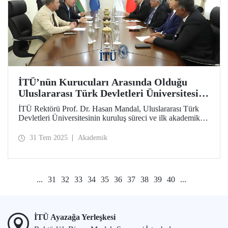
İTÜ’nün Kurucuları Arasında Olduğu
Uluslararası Türk Devletleri Üniversitesi
Kapılarını Açmak İçin Gün Sayıyor
İTÜ Rektörü Prof. Dr. Hasan Mandal, Uluslararası Türk
Devletleri Üniversitesinin kuruluş süreci ve ilk akademik
yılına hazırlıkları kapsamında Taşkent’e bir ziyaret
gerçekleştirdi.
31 Tem 2025
Akademik
...
31
32
33
34
35
36
37
38
39
40
...
İTÜ Ayazağa Yerleşkesi