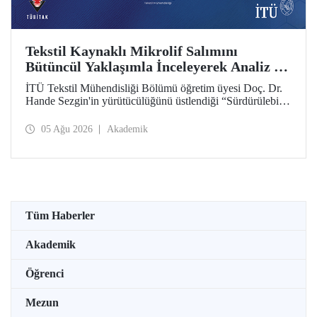
Tekstil Kaynaklı Mikrolif Salımını
Bütüncül Yaklaşımla İnceleyerek Analiz ve
Azaltım Stratejileri Geliştirecek Projeye
İTÜ Tekstil Mühendisliği Bölümü öğretim üyesi Doç. Dr.
TÜBİTAK Desteği
Hande Sezgin'in yürütücülüğünü üstlendiği “Sürdürülebilir
Pamuk ve Polyester Esaslı Tekstil Ürünlerinde Kullanım
Koşullarına Bağlı Mikrolif Salımı: Aşınma, UV Maruziyeti
05 Ağu 2026
Akademik
ve Yıkama Döngülerinin Bütünsel Analizi ve Azaltım
Stratejilerinin Geliştirilmesi” başlıklı proje, TÜBİTAK
2515 – COST Aksiyon Üyeleri Ar-Ge Destek Programı
kapsamında desteklenmeye hak kazandı.
Tüm Haberler
Akademik
Öğrenci
Mezun