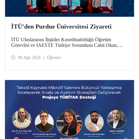
İTÜ’den Purdue Üniversitesi Ziyareti
İTÜ Uluslararası İlişkiler Koordinatörlüğü Öğretim
Görevlisi ve IAESTE Türkiye Sorumlusu Cahit Okan,
akademik ilişkileri ve iş birliğini geliştirmek amacıyla 20-27
Temmuz tarihlerinde ABD’de dünyanın önde gelen
06 Ağu 2026
Öğrenci
araştırma üniversitelerinden Purdue Üniversitesi başta
olmak üzere bir dizi ziyarette bulundu.