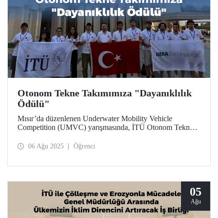
Otonom Tekne Takımımıza "Dayanıklılık
Ödülü"
Mısır’da düzenlenen Underwater Mobility Vehicle
Competition (UMVC) yarışmasında, İTÜ Otonom Tekne
Takımı “Dayanıklılık Ödülü”ne layık görüldü.
06 Ağu 2025
Öğrenci
05
Ağu