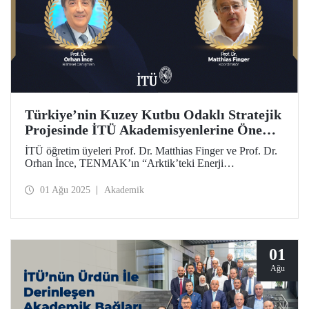
Türkiye’nin Kuzey Kutbu Odaklı Stratejik
Projesinde İTÜ Akademisyenlerine Önemli
Görev
İTÜ öğretim üyeleri Prof. Dr. Matthias Finger ve Prof. Dr.
Orhan İnce, TENMAK’ın “Arktik’teki Enerji
Potansiyelinin Ortaya Konulması” stratejik araştırma
projesinde akademik koordinasyon ve bilimsel danışmanlık
01 Ağu 2025
Akademik
görevlerine atandı.
01
Ağu