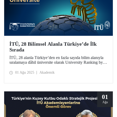
İTÜ, 28 Bilimsel Alanla Türkiye’de İlk
Sırada
İTÜ, 28 alanla Türkiye’den en fazla sayıda bilim alanıyla
sıralamaya dâhil üniversite olarak University Ranking by
Academic Performance (URAP) Araştırma Laboratuvarı
2024-2025 Dünya Alan Sıralamasında 20 alanda Türkiye
01 Ağu 2025
Akademik
birincisi oldu ve geçen yıla göre 12 alanda yükseldi.
01
Ağu