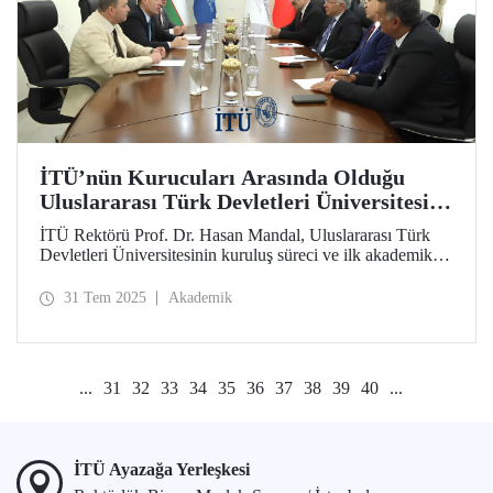
İTÜ’nün Kurucuları Arasında Olduğu
Uluslararası Türk Devletleri Üniversitesi
Kapılarını Açmak İçin Gün Sayıyor
İTÜ Rektörü Prof. Dr. Hasan Mandal, Uluslararası Türk
Devletleri Üniversitesinin kuruluş süreci ve ilk akademik
yılına hazırlıkları kapsamında Taşkent’e bir ziyaret
gerçekleştirdi.
31 Tem 2025
Akademik
...
31
32
33
34
35
36
37
38
39
40
...
İTÜ Ayazağa Yerleşkesi