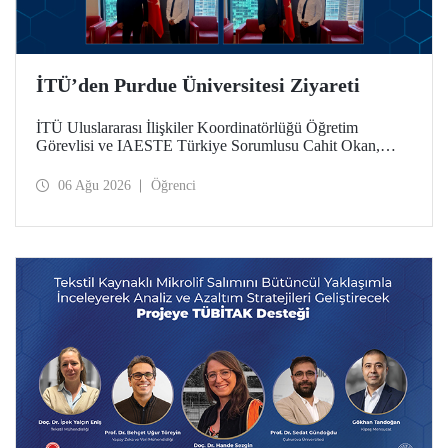
İTÜ’den Purdue Üniversitesi Ziyareti
İTÜ Uluslararası İlişkiler Koordinatörlüğü Öğretim
Görevlisi ve IAESTE Türkiye Sorumlusu Cahit Okan,
akademik ilişkileri ve iş birliğini geliştirmek amacıyla 20-27
Temmuz tarihlerinde ABD’de dünyanın önde gelen
06 Ağu 2026
Öğrenci
araştırma üniversitelerinden Purdue Üniversitesi başta
olmak üzere bir dizi ziyarette bulundu.