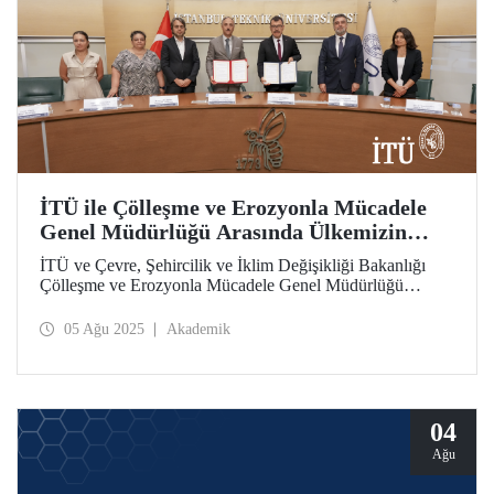
İTÜ ile Çölleşme ve Erozyonla Mücadele
Genel Müdürlüğü Arasında Ülkemizin
İklim Direncini Artıracak İş Birliği
İTÜ ve Çevre, Şehircilik ve İklim Değişikliği Bakanlığı
Çölleşme ve Erozyonla Mücadele Genel Müdürlüğü
Türkiye’nin iklim direncini artırma hedefiyle Toprağın
Korunması ve Hidrometeorolojik Afetlere Karşı İş Birliği
05 Ağu 2025
Akademik
Protokolü’nü hayata geçirdi.
04
Ağu