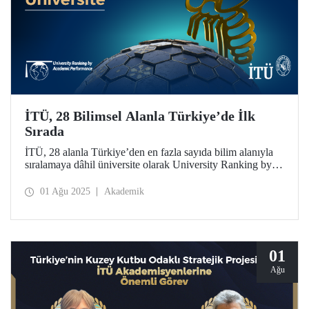
İTÜ, 28 Bilimsel Alanla Türkiye’de İlk
Sırada
İTÜ, 28 alanla Türkiye’den en fazla sayıda bilim alanıyla
sıralamaya dâhil üniversite olarak University Ranking by
Academic Performance (URAP) Araştırma Laboratuvarı
2024-2025 Dünya Alan Sıralamasında 20 alanda Türkiye
01 Ağu 2025
Akademik
birincisi oldu ve geçen yıla göre 12 alanda yükseldi.
01
Ağu