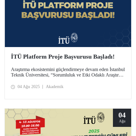
İTÜ Platform Proje Başvurusu Başladı!
Araştırma ekosistemini güçlendirmeye devam eden İstanbul
Teknik Üniversitesi, “Sorumluluk ve Etki Odaklı Araştırma
Üniversitesi” vizyonuyla İTÜ Platform Proje Programı’nı
ilk kez bu yıl başlattı. Başvuru, 1 Ağustos - 1 Ekim 2025
04 Ağu 2025
Akademik
tarihleri arasında!
04
Ağu