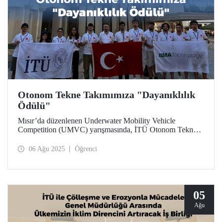
Otonom Tekne Takımımıza "Dayanıklılık
Ödülü"
Mısır’da düzenlenen Underwater Mobility Vehicle
Competition (UMVC) yarışmasında, İTÜ Otonom Tekne
Takımı “Dayanıklılık Ödülü”ne layık görüldü.
06 Ağu 2025
Öğrenci
05
Ağu