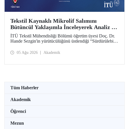
Tekstil Kaynaklı Mikrolif Salımını
Bütüncül Yaklaşımla İnceleyerek Analiz ve
Azaltım Stratejileri Geliştirecek Projeye
İTÜ Tekstil Mühendisliği Bölümü öğretim üyesi Doç. Dr.
TÜBİTAK Desteği
Hande Sezgin'in yürütücülüğünü üstlendiği “Sürdürülebilir
Pamuk ve Polyester Esaslı Tekstil Ürünlerinde Kullanım
Koşullarına Bağlı Mikrolif Salımı: Aşınma, UV Maruziyeti
05 Ağu 2026
Akademik
ve Yıkama Döngülerinin Bütünsel Analizi ve Azaltım
Stratejilerinin Geliştirilmesi” başlıklı proje, TÜBİTAK
2515 – COST Aksiyon Üyeleri Ar-Ge Destek Programı
kapsamında desteklenmeye hak kazandı.
Tüm Haberler
Akademik
Öğrenci
Mezun