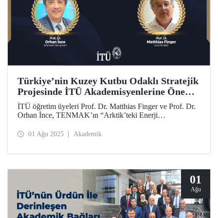
Türkiye’nin Kuzey Kutbu Odaklı Stratejik
Projesinde İTÜ Akademisyenlerine Önemli
Görev
İTÜ öğretim üyeleri Prof. Dr. Matthias Finger ve Prof. Dr.
Orhan İnce, TENMAK’ın “Arktik’teki Enerji
Potansiyelinin Ortaya Konulması” stratejik araştırma
projesinde akademik koordinasyon ve bilimsel danışmanlık
01 Ağu 2025
Akademik
görevlerine atandı.
01
Ağu