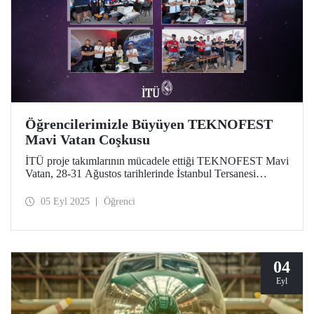
Öğrencilerimizle Büyüyen TEKNOFEST
Mavi Vatan Coşkusu
İTÜ proje takımlarının mücadele ettiği TEKNOFEST Mavi
Vatan, 28-31 Ağustos tarihlerinde İstanbul Tersanesi
Komutanlığı'nda Türkiye Teknoloji Takımı Vakfı (T3
Vakfı) yürütücülüğünde, Sanayi ve Teknoloji Bakanlığı ile
05 Eyl 2025
Öğrenci
Millî Savunma Bakanlığı iş birliğiyle düzenlendi.
04
Eyl