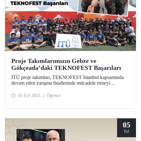
Proje Takımlarımızın Gebze ve
Gökçeada’daki TEKNOFEST Başarıları
İTÜ proje takımları, TEKNOFEST İstanbul kapsamında
devam eden yarışma finallerinde mücadele etmeyi
sürdürerek önemli başarılara imza attı.
05 Eyl 2025
Öğrenci
05
Eyl