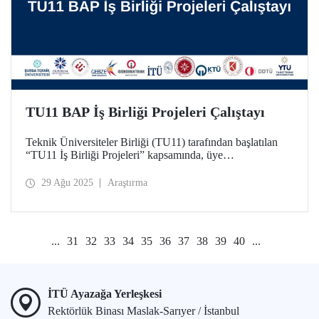
TU11 BAP İş Birliği Projeleri Çalıştayı
Teknik Üniversiteler Birliği (TU11) tarafından başlatılan
“TU11 İş Birliği Projeleri” kapsamında, üye
üniversitelerden araştırmacıları bir araya getirecek ilk
çalıştay, 10 Eylül 2025 tarihinde çevrim içi olarak
29 Ağu 2025
Araştırma
gerçekleşecek.
...
31
32
33
34
35
36
37
38
39
40
...
İTÜ Ayazağa Yerleşkesi
Rektörlük Binası Maslak-Sarıyer / İstanbul