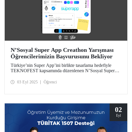
N’Sosyal Super App Creathon Yarışması
Öğrencilerimizin Başvurusunu Bekliyor
Türkiye’nin Super App’ini birlikte tasarlama hedefiyle
TEKNOFEST kapsamında düzenlenen N’Sosyal Super
App Creathon Yarışması başvuruları için son gün 11 Eylül!
03 Eyl 2025
Öğrenci
02
Eyl