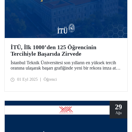
İTÜ, İlk 1000’den 125 Öğrencinin
Tercihiyle Başarıda Zirvede
İstanbul Teknik Üniversitesi son yılların en yüksek tercih
oranına ulaşarak başarı grafiğinde yeni bir rekora imza attı.
2025 YKS sonuçlarına göre ilk 1000’den toplam 125
öğrenci İTÜ’yü tercih etti.
01 Eyl 2025
Öğrenci
29
Ağu