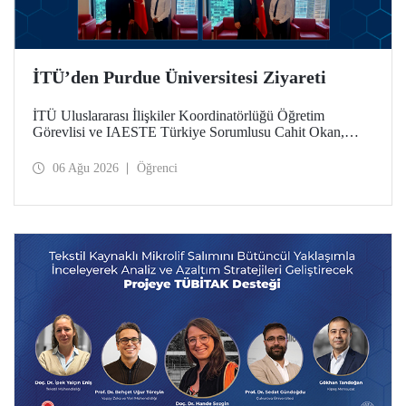
İTÜ’den Purdue Üniversitesi Ziyareti
İTÜ Uluslararası İlişkiler Koordinatörlüğü Öğretim
Görevlisi ve IAESTE Türkiye Sorumlusu Cahit Okan,
akademik ilişkileri ve iş birliğini geliştirmek amacıyla 20-27
Temmuz tarihlerinde ABD’de dünyanın önde gelen
06 Ağu 2026
Öğrenci
araştırma üniversitelerinden Purdue Üniversitesi başta
olmak üzere bir dizi ziyarette bulundu.