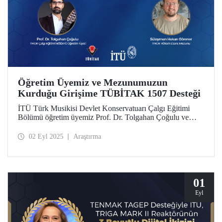
Öğretim Üyemiz ve Mezunumuzun
Kurduğu Girişime TÜBİTAK 1507 Desteği
İTÜ Türk Musikisi Devlet Konservatuarı Çalgı Eğitimi
Bölümü öğretim üyemiz Prof. Dr. Tolgahan Çoğulu ve
yüksek lisans mezunumuz Süleyman Hakan Görener’in
kurucusu olduğu Microtonal Guitars Music Technologies
02 Eyl 2025
Araştırma
girişimi, TÜBİTAK 1507 KOBİ Ar-Ge Başlangıç Destek
Programı kapsamında desteklenmeye hak kazandı.
01
Eyl