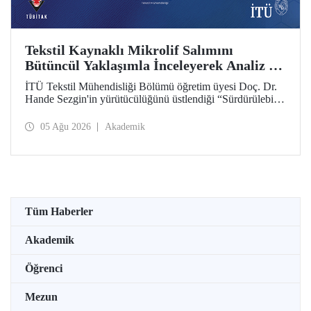
Tekstil Kaynaklı Mikrolif Salımını
Bütüncül Yaklaşımla İnceleyerek Analiz ve
Azaltım Stratejileri Geliştirecek Projeye
İTÜ Tekstil Mühendisliği Bölümü öğretim üyesi Doç. Dr.
TÜBİTAK Desteği
Hande Sezgin'in yürütücülüğünü üstlendiği “Sürdürülebilir
Pamuk ve Polyester Esaslı Tekstil Ürünlerinde Kullanım
Koşullarına Bağlı Mikrolif Salımı: Aşınma, UV Maruziyeti
05 Ağu 2026
Akademik
ve Yıkama Döngülerinin Bütünsel Analizi ve Azaltım
Stratejilerinin Geliştirilmesi” başlıklı proje, TÜBİTAK
2515 – COST Aksiyon Üyeleri Ar-Ge Destek Programı
kapsamında desteklenmeye hak kazandı.
Tüm Haberler
Akademik
Öğrenci
Mezun