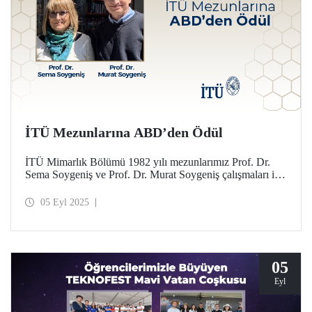
İTÜ Mezunlarına ABD’den Ödül
İTÜ Mimarlık Bölümü 1982 yılı mezunlarımız Prof. Dr.
Sema Soygeniş ve Prof. Dr. Murat Soygeniş çalışmaları ile
mimarlık mesleğine ve eğitimine yaptıkları katkılar
dolayısıyla Buffalo Üniversitesi tarafından 2025
05 Eyl 2025
Uluslararası Seçkin Mezunlar Ödülü’ne layık görüldü.
05
Eyl