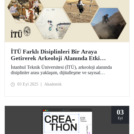
İTÜ Farklı Disiplinleri Bir Araya
Getirerek Arkeoloji Alanında Etki
Üretiyor
İstanbul Teknik Üniversitesi (İTÜ), arkeoloji alanında
disiplinler arası yaklaşım, dijitalleşme ve sayısal
yöntemlerle yapılan hesaplamalarla ülkemizde ve dünyada
dikkat çeken bir konumda. Arkeolojik verilerin toplanması,
03 Eyl 2025
Akademik
işlenmesi ve değerlendirilmesinde yenilikçi bir bakış açısı
benimseyen İTÜ, Elmalı Saha Okullarıyla ülkemizden ve
dünyadan farklı disiplinlerdeki lisans ve lisansüstü
öğrencilere deneyim kazandırıyor.
03
Eyl