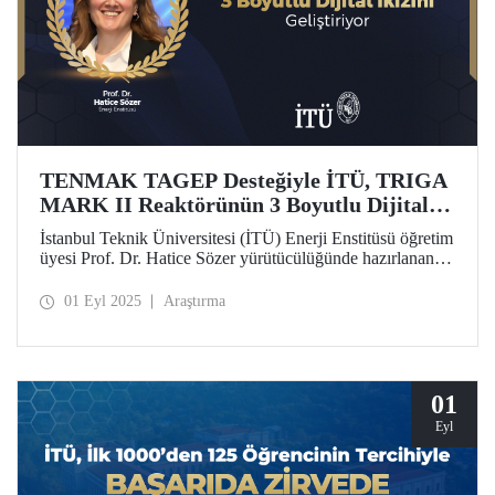
TENMAK TAGEP Desteğiyle İTÜ, TRIGA
MARK II Reaktörünün 3 Boyutlu Dijital
İkizini Geliştiriyor
İstanbul Teknik Üniversitesi (İTÜ) Enerji Enstitüsü öğretim
üyesi Prof. Dr. Hatice Sözer yürütücülüğünde hazırlanan
proje, TENMAK Araştırma Geliştirme Projeleri (TAGEP)
– Nükleer Reaktör Teknolojileri Çağrısı kapsamında
01 Eyl 2025
Araştırma
desteklenmeye hak kazandı.
01
Eyl