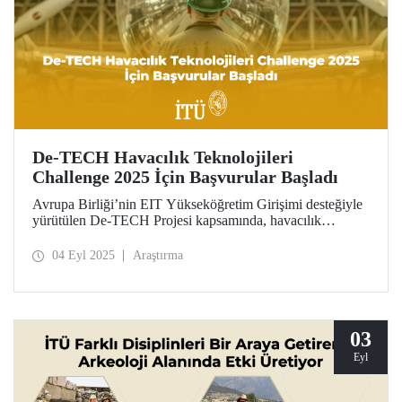
De-TECH Havacılık Teknolojileri
Challenge 2025 İçin Başvurular Başladı
Avrupa Birliği’nin EIT Yükseköğretim Girişimi desteğiyle
yürütülen De-TECH Projesi kapsamında, havacılık
sektörüne yönelik yenilikçi bir iş birliği fırsatı sunuluyor.
Havacılık Teknolojileri Challenge 2025 için başvuru
04 Eyl 2025
Araştırma
dönemi başladı.
03
Eyl