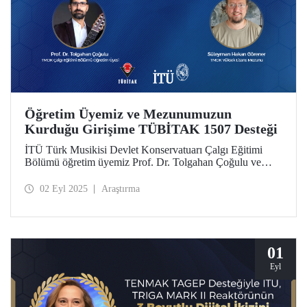
Öğretim Üyemiz ve Mezunumuzun
Kurduğu Girişime TÜBİTAK 1507 Desteği
İTÜ Türk Musikisi Devlet Konservatuarı Çalgı Eğitimi
Bölümü öğretim üyemiz Prof. Dr. Tolgahan Çoğulu ve
yüksek lisans mezunumuz Süleyman Hakan Görener’in
kurucusu olduğu Microtonal Guitars Music Technologies
02 Eyl 2025
Araştırma
girişimi, TÜBİTAK 1507 KOBİ Ar-Ge Başlangıç Destek
Programı kapsamında desteklenmeye hak kazandı.
01
Eyl