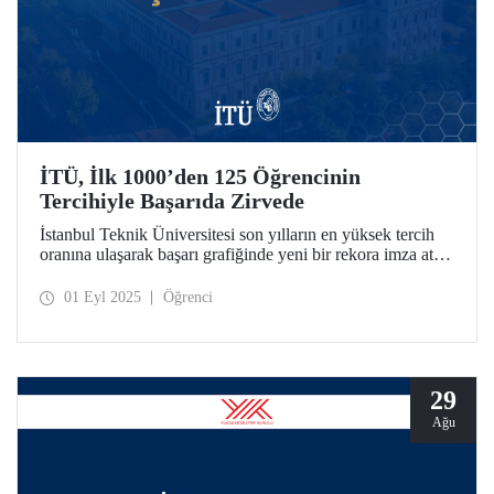
İTÜ, İlk 1000’den 125 Öğrencinin
Tercihiyle Başarıda Zirvede
İstanbul Teknik Üniversitesi son yılların en yüksek tercih
oranına ulaşarak başarı grafiğinde yeni bir rekora imza attı.
2025 YKS sonuçlarına göre ilk 1000’den toplam 125
öğrenci İTÜ’yü tercih etti.
01 Eyl 2025
Öğrenci
29
Ağu