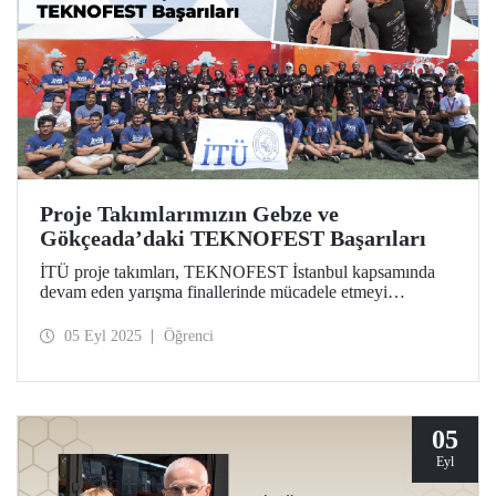
Proje Takımlarımızın Gebze ve
Gökçeada’daki TEKNOFEST Başarıları
İTÜ proje takımları, TEKNOFEST İstanbul kapsamında
devam eden yarışma finallerinde mücadele etmeyi
sürdürerek önemli başarılara imza attı.
05 Eyl 2025
Öğrenci
05
Eyl