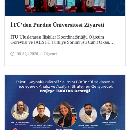
İTÜ’den Purdue Üniversitesi Ziyareti
İTÜ Uluslararası İlişkiler Koordinatörlüğü Öğretim
Görevlisi ve IAESTE Türkiye Sorumlusu Cahit Okan,
akademik ilişkileri ve iş birliğini geliştirmek amacıyla 20-27
Temmuz tarihlerinde ABD’de dünyanın önde gelen
06 Ağu 2026
Öğrenci
araştırma üniversitelerinden Purdue Üniversitesi başta
olmak üzere bir dizi ziyarette bulundu.