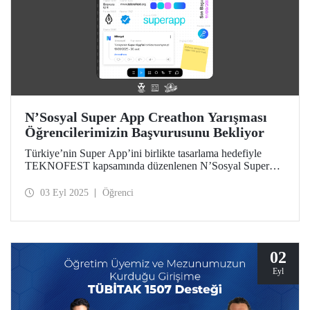
N’Sosyal Super App Creathon Yarışması
Öğrencilerimizin Başvurusunu Bekliyor
Türkiye’nin Super App’ini birlikte tasarlama hedefiyle
TEKNOFEST kapsamında düzenlenen N’Sosyal Super
App Creathon Yarışması başvuruları için son gün 11 Eylül!
03 Eyl 2025
Öğrenci
02
Eyl