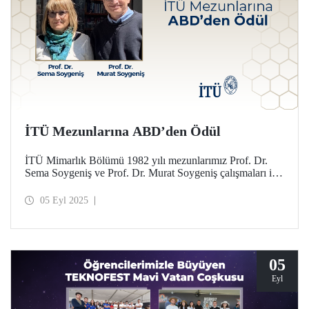
İTÜ Mezunlarına ABD’den Ödül
İTÜ Mimarlık Bölümü 1982 yılı mezunlarımız Prof. Dr.
Sema Soygeniş ve Prof. Dr. Murat Soygeniş çalışmaları ile
mimarlık mesleğine ve eğitimine yaptıkları katkılar
dolayısıyla Buffalo Üniversitesi tarafından 2025
05 Eyl 2025
Uluslararası Seçkin Mezunlar Ödülü’ne layık görüldü.
05
Eyl