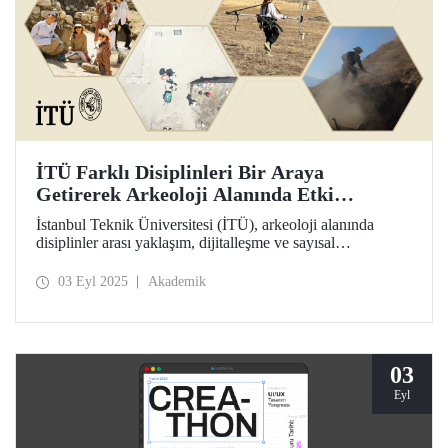
İTÜ Farklı Disiplinleri Bir Araya
Getirerek Arkeoloji Alanında Etki
Üretiyor
İstanbul Teknik Üniversitesi (İTÜ), arkeoloji alanında
disiplinler arası yaklaşım, dijitalleşme ve sayısal
yöntemlerle yapılan hesaplamalarla ülkemizde ve dünyada
dikkat çeken bir konumda. Arkeolojik verilerin toplanması,
03 Eyl 2025
Akademik
işlenmesi ve değerlendirilmesinde yenilikçi bir bakış açısı
benimseyen İTÜ, Elmalı Saha Okullarıyla ülkemizden ve
dünyadan farklı disiplinlerdeki lisans ve lisansüstü
öğrencilere deneyim kazandırıyor.
03
Eyl