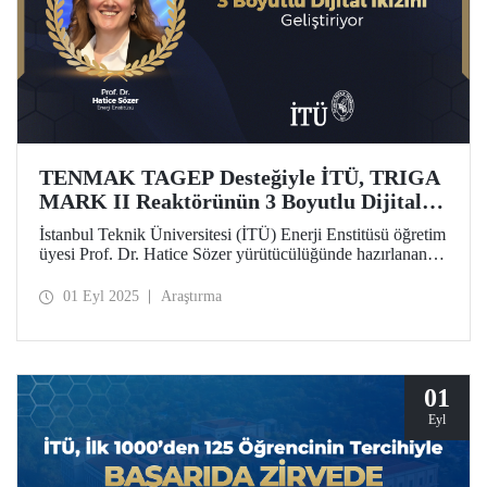
TENMAK TAGEP Desteğiyle İTÜ, TRIGA
MARK II Reaktörünün 3 Boyutlu Dijital
İkizini Geliştiriyor
İstanbul Teknik Üniversitesi (İTÜ) Enerji Enstitüsü öğretim
üyesi Prof. Dr. Hatice Sözer yürütücülüğünde hazırlanan
proje, TENMAK Araştırma Geliştirme Projeleri (TAGEP)
– Nükleer Reaktör Teknolojileri Çağrısı kapsamında
01 Eyl 2025
Araştırma
desteklenmeye hak kazandı.
01
Eyl