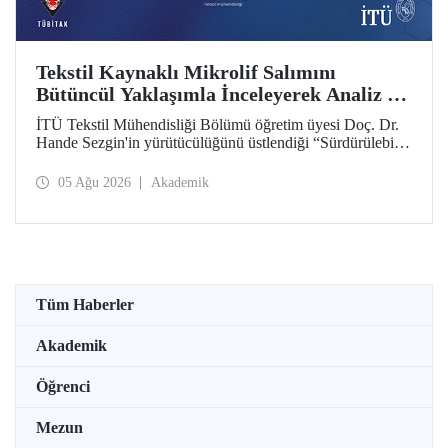
Tekstil Kaynaklı Mikrolif Salımını
Bütüncül Yaklaşımla İnceleyerek Analiz ve
Azaltım Stratejileri Geliştirecek Projeye
İTÜ Tekstil Mühendisliği Bölümü öğretim üyesi Doç. Dr.
TÜBİTAK Desteği
Hande Sezgin'in yürütücülüğünü üstlendiği “Sürdürülebilir
Pamuk ve Polyester Esaslı Tekstil Ürünlerinde Kullanım
Koşullarına Bağlı Mikrolif Salımı: Aşınma, UV Maruziyeti
05 Ağu 2026
Akademik
ve Yıkama Döngülerinin Bütünsel Analizi ve Azaltım
Stratejilerinin Geliştirilmesi” başlıklı proje, TÜBİTAK
2515 – COST Aksiyon Üyeleri Ar-Ge Destek Programı
kapsamında desteklenmeye hak kazandı.
Tüm Haberler
Akademik
Öğrenci
Mezun