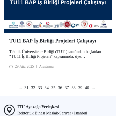
TU11 BAP İş Birliği Projeleri Çalıştayı
Teknik Üniversiteler Birliği (TU11) tarafından başlatılan
“TU11 İş Birliği Projeleri” kapsamında, üye
üniversitelerden araştırmacıları bir araya getirecek ilk
çalıştay, 10 Eylül 2025 tarihinde çevrim içi olarak
29 Ağu 2025
Araştırma
gerçekleşecek.
...
31
32
33
34
35
36
37
38
39
40
...
İTÜ Ayazağa Yerleşkesi
Rektörlük Binası Maslak-Sarıyer / İstanbul