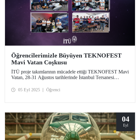
Öğrencilerimizle Büyüyen TEKNOFEST
Mavi Vatan Coşkusu
İTÜ proje takımlarının mücadele ettiği TEKNOFEST Mavi
Vatan, 28-31 Ağustos tarihlerinde İstanbul Tersanesi
Komutanlığı'nda Türkiye Teknoloji Takımı Vakfı (T3
Vakfı) yürütücülüğünde, Sanayi ve Teknoloji Bakanlığı ile
05 Eyl 2025
Öğrenci
Millî Savunma Bakanlığı iş birliğiyle düzenlendi.
04
Eyl