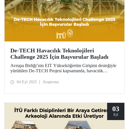
De-TECH Havacılık Teknolojileri
Challenge 2025 İçin Başvurular Başladı
Avrupa Birliği’nin EIT Yükseköğretim Girişimi desteğiyle
yürütülen De-TECH Projesi kapsamında, havacılık
sektörüne yönelik yenilikçi bir iş birliği fırsatı sunuluyor.
Havacılık Teknolojileri Challenge 2025 için başvuru
04 Eyl 2025
Araştırma
dönemi başladı.
03
Eyl