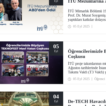
İTÜ Mezunlarına
Eyl
İTÜ Mimarlık Bölümü 198
Prof. Dr. Murat Soygeniş 
yaptıkları katkılar dolayı
Uluslararası Seçkin Mezu
05 Eyl 2025
05
Öğrencilerimizl
Eyl
Coşkusu
İTÜ proje takımlarının 
Ağustos tarihlerinde İst
Takımı Vakfı (T3 Vakfı) 
Millî Savunma Bakanlığı i
05 Eyl 2025
Öğrenci
04
De-TECH Havacılık
Eyl