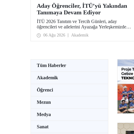
Aday Öğrenciler, İTÜ’yü Yakından
Tanımaya Devam Ediyor
İTÜ 2026 Tanıtım ve Tercih Günleri, aday
öğrencileri ve ailelerini Ayazağa Yerleşkemizde
ağırlamaya devam ediyor. Tanıtım ve Tercih
06 Ağu 2026
Akademik
Günleri 7 Ağustos’ta tamamlanacak, ilgili fakülte
ve birimler adaylara bilgi vermeye devam edecek.
Tüm Haberler
Akademik
Öğrenci
Mezun
Medya
Sanat