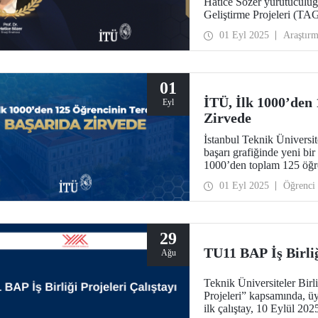
Hatice Sözer yürütücülü
Geliştirme Projeleri (TA
kapsamında desteklenmey
01 Eyl 2025
Araştır
01
İTÜ, İlk 1000’den 
Eyl
Zirvede
İstanbul Teknik Üniversit
başarı grafiğinde yeni bi
1000’den toplam 125 öğre
01 Eyl 2025
Öğrenci
29
TU11 BAP İş Birliğ
Ağu
Teknik Üniversiteler Birl
Projeleri” kapsamında, üye
ilk çalıştay, 10 Eylül 202