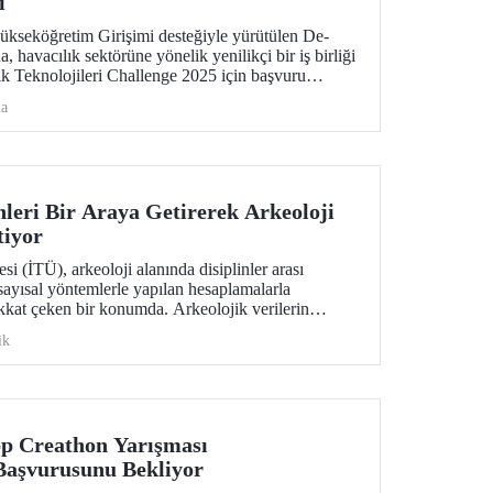
ı
ükseköğretim Girişimi desteğiyle yürütülen De-
havacılık sektörüne yönelik yenilikçi bir iş birliği
lık Teknolojileri Challenge 2025 için başvuru
ma
nleri Bir Araya Getirerek Arkeoloji
tiyor
si (İTÜ), arkeoloji alanında disiplinler arası
 sayısal yöntemlerle yapılan hesaplamalarla
kat çeken bir konumda. Arkeolojik verilerin
eğerlendirilmesinde yenilikçi bir bakış açısı
ik
Saha Okullarıyla ülkemizden ve dünyadan farklı
lisansüstü öğrencilere deneyim kazandırıyor.
p Creathon Yarışması
Başvurusunu Bekliyor