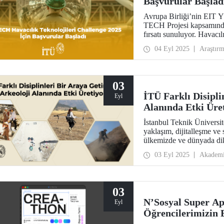
Başvurular Başlad
Avrupa Birliği’nin EIT Y
TECH Projesi kapsamında, 
fırsatı sunuluyor. Havacı
dönemi başladı.
04 Eyl 2025
Araştır
03
İTÜ Farklı Disipli
Eyl
Alanında Etki Üre
İstanbul Teknik Üniversite
yaklaşım, dijitalleşme ve
ülkemizde ve dünyada dik
toplanması, işlenmesi ve d
03 Eyl 2025
Akadem
benimseyen İTÜ, Elmalı 
disiplinlerdeki lisans ve 
03
N’Sosyal Super Ap
Eyl
Öğrencilerimizin 