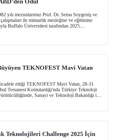
 ABD’den Ödül
2 yılı mezunlarımız Prof. Dr. Sema Soygeniş ve
çalışmaları ile mimarlık mesleğine ve eğitimine
sıyla Buffalo Üniversitesi tarafından 2025
nlar Ödülü’ne layık görüldü.
e Büyüyen TEKNOFEST Mavi Vatan
mücadele ettiği TEKNOFEST Mavi Vatan, 28-31
anbul Tersanesi Komutanlığı'nda Türkiye Teknoloji
yürütücülüğünde, Sanayi ve Teknoloji Bakanlığı ile
ş birliğiyle düzenlendi.
 Teknolojileri Challenge 2025 İçin