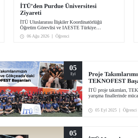
İTÜ’den Purdue Üniversitesi
Ziyareti
İTÜ Uluslararası İlişkiler Koordinatörlüğü
Öğretim Görevlisi ve IAESTE Türkiye
Sorumlusu Cahit Okan, akademik ilişkileri ve iş
06 Ağu 2026
Öğrenci
birliğini geliştirmek amacıyla 20-27 Temmuz
tarihlerinde ABD’de dünyanın önde gelen
araştırma üniversitelerinden Purdue Üniversitesi
başta olmak üzere bir dizi ziyarette bulundu.
05
Proje Takımlarımı
Eyl
TEKNOFEST Başar
İTÜ proje takımları, T
yarışma finallerinde müca
05 Eyl 2025
Öğrenci
05