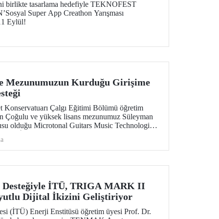
ni birlikte tasarlama hedefiyle TEKNOFEST
N’Sosyal Super App Creathon Yarışması
11 Eylül!
ve Mezunumuzun Kurduğu Girişime
steği
t Konservatuarı Çalgı Eğitimi Bölümü öğretim
an Çoğulu ve yüksek lisans mezunumuz Süleyman
su olduğu Microtonal Guitars Music Technologies
 KOBİ Ar-Ge Başlangıç Destek Programı
ma
e hak kazandı.
esteğiyle İTÜ, TRIGA MARK II
tlu Dijital İkizini Geliştiriyor
esi (İTÜ) Enerji Enstitüsü öğretim üyesi Prof. Dr.