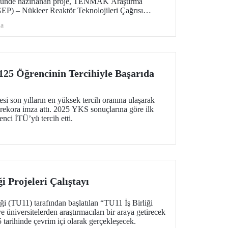
ğünde hazırlanan proje, TENMAK Araştırma
GEP) – Nükleer Reaktör Teknolojileri Çağrısı
e hak kazandı.
ma
125 Öğrencinin Tercihiyle Başarıda
esi son yılların en yüksek tercih oranına ulaşarak
r rekora imza attı. 2025 YKS sonuçlarına göre ilk
nci İTÜ’yü tercih etti.
i Projeleri Çalıştayı
iği (TU11) tarafından başlatılan “TU11 İş Birliği
 üniversitelerden araştırmacıları bir araya getirecek
5 tarihinde çevrim içi olarak gerçekleşecek.