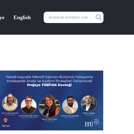
ye
English