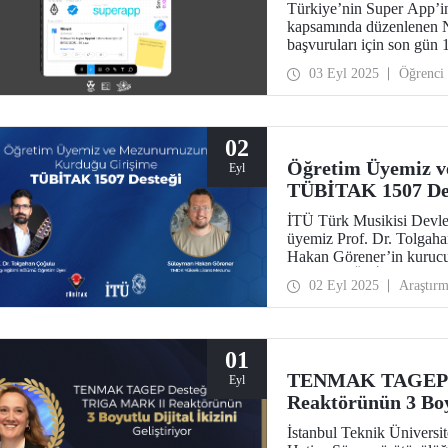
Türkiye’nin Super App’i
kapsamında düzenlenen 
başvuruları için son gün 
03 Eyl 2025
Öğrenci
02
Öğretim Üyemiz 
Eyl
TÜBİTAK 1507 De
İTÜ Türk Musikisi Devle
üyemiz Prof. Dr. Tolgah
Hakan Görener’in kurucu
girişimi, TÜBİTAK 1507
02 Eyl 2025
Araştır
kapsamında desteklenmey
01
TENMAK TAGEP D
Eyl
Reaktörünün 3 Boyu
İstanbul Teknik Üniversit