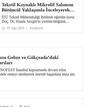
Tekstil Kaynaklı Mikrolif Salımını
Bütüncül Yaklaşımla İnceleyerek
Analiz ve Azaltım Stratejileri
İTÜ Tekstil Mühendisliği Bölümü öğretim üyesi
Geliştirecek Projeye TÜBİTAK
Doç. Dr. Hande Sezgin'in yürütücülüğünü
Desteği
üstlendiği “Sürdürülebilir Pamuk ve Polyester
05 Ağu 2026
Akademik
Esaslı Tekstil Ürünlerinde Kullanım Koşullarına
Bağlı Mikrolif Salımı: Aşınma, UV Maruziyeti ve
Yıkama Döngülerinin Bütünsel Analizi ve
Azaltım Stratejilerinin Geliştirilmesi” başlıklı
proje, TÜBİTAK 2515 – COST Aksiyon Üyeleri
Ar-Ge Destek Programı kapsamında
desteklenmeye hak kazandı.
zın Gebze ve Gökçeada’daki
ıları
EKNOFEST İstanbul kapsamında devam eden
dele etmeyi sürdürerek önemli başarılara imza attı.