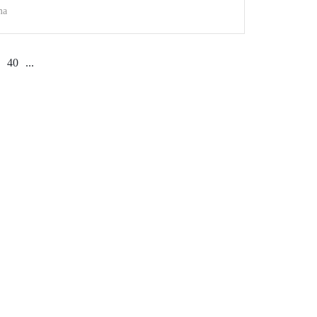
ma
40
...