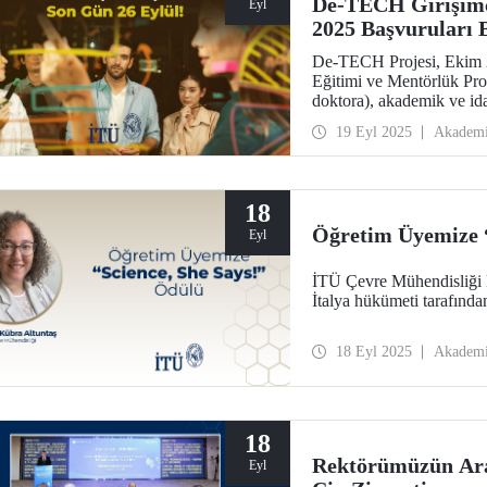
De-TECH Girişimc
Eyl
2025 Başvuruları 
De-TECH Projesi, Ekim 
Eğitimi ve Mentörlük Prog
doktora), akademik ve ida
Eylül!
19 Eyl 2025
Akadem
18
Öğretim Üyemize “
Eyl
İTÜ Çevre Mühendisliği 
İtalya hükümeti tarafında
18 Eyl 2025
Akadem
18
Rektörümüzün Ara
Eyl