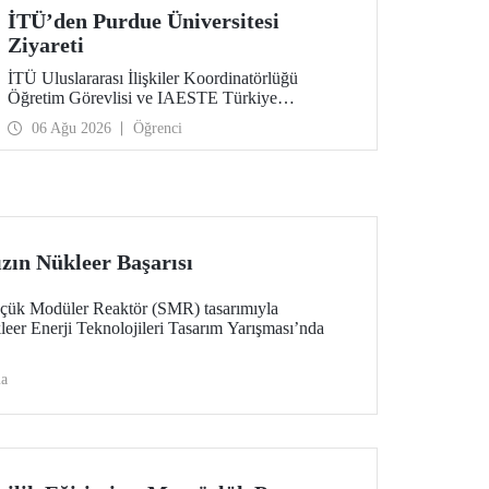
İTÜ’den Purdue Üniversitesi
Ziyareti
İTÜ Uluslararası İlişkiler Koordinatörlüğü
Öğretim Görevlisi ve IAESTE Türkiye
Sorumlusu Cahit Okan, akademik ilişkileri ve iş
06 Ağu 2026
Öğrenci
birliğini geliştirmek amacıyla 20-27 Temmuz
tarihlerinde ABD’de dünyanın önde gelen
araştırma üniversitelerinden Purdue Üniversitesi
başta olmak üzere bir dizi ziyarette bulundu.
zın Nükleer Başarısı
çük Modüler Reaktör (SMR) tasarımıyla
 Enerji Teknolojileri Tasarım Yarışması’nda
ma