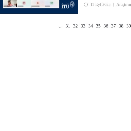
11 Eyl 2025
Araştırm
...
31
32
33
34
35
36
37
38
39