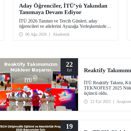
Aday Öğrenciler, İTÜ’yü Yakından
Tanımaya Devam Ediyor
İTÜ 2026 Tanıtım ve Tercih Günleri, aday
öğrencileri ve ailelerini Ayazağa Yerleşkemizde
ağırlamaya devam ediyor. Tanıtım ve Tercih
06 Ağu 2026
Akademik
Günleri 7 Ağustos’ta tamamlanacak, ilgili fakülte
ve birimler adaylara bilgi vermeye devam edecek.
22
Reaktify Takımımı
Eyl
İTÜ Reaktify Takımı, Kü
TEKNOFEST 2025 Nükleer
üçüncü oldu.
22 Eyl 2025
Araştır
19