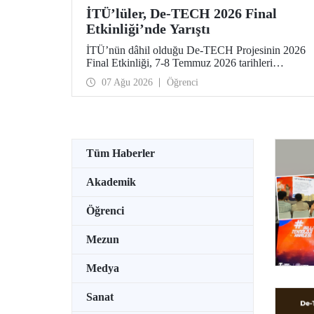
İTÜ’lüler, De-TECH 2026 Final
Etkinliği’nde Yarıştı
İTÜ’nün dâhil olduğu De-TECH Projesinin 2026
Final Etkinliği, 7-8 Temmuz 2026 tarihleri
arasında Almanya’da Leibniz Üniversitesi
07 Ağu 2026
Öğrenci
Hannover ev sahipliğinde düzenlendi. İTÜ’lü
girişimciler, etkinlikte girişimlerini ve projelerini
tanıttılar. İTÜ Gıda Mühendisliği Bölümü
öğrencisi Elmas Elif Altuntaş ve Arş. Gör. İlayda
Şanlı tarafından geliştirilen “PressPot” Projesi,
De-TECH İnovasyon Teknoloji Müsabakası –
Tüm Haberler
Gıda ve Tarım Edisyonu’nda “En Yaratıcı Fikir”
kategorisinde birincilik ödülünün sahibi oldu.
Akademik
Öğrenci
Mezun
Medya
Sanat