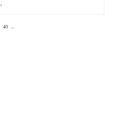
a
40
...