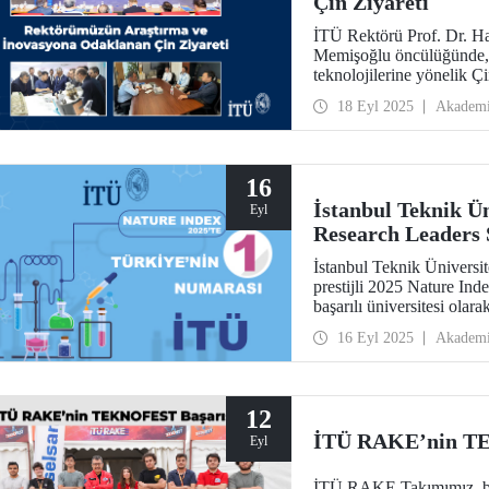
Çin Ziyareti
İTÜ Rektörü Prof. Dr. H
Memişoğlu öncülüğünde, b
teknolojilerine yönelik Çi
Uluslararası Mühendislik 
18 Eyl 2025
Akadem
Mandal, İTÜ ev sahipliğ
hazırlıklar kapsamında NI
16
İstanbul Teknik Ün
Eyl
Research Leaders 
İstanbul Teknik Üniversit
prestijli 2025 Nature In
başarılı üniversitesi olarak
16 Eyl 2025
Akadem
12
İTÜ RAKE’nin T
Eyl
İTÜ RAKE Takımımız, bu