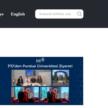
ye
English