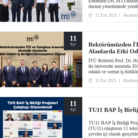
Enstitüsü (NCIST) tarafınd
durum yönetiminde yenilik
12 Eyl 2025
Akadem
11
Rektörümüzden İTÜ
Eyl
Alanlarda Etki Oda
İTÜ Rektörü Prof. Dr. Ha
iki üniversite arasında 2
odaklı ve somut iş birlik
daha ileriye taşımak üze
11 Eyl 2025
Akadem
11
TU11 BAP İş Birliğ
Eyl
TU11 BAP İş Birliği Proje
(TU11) oluşturan 11 tekni
çevrim içi olarak gerçekle