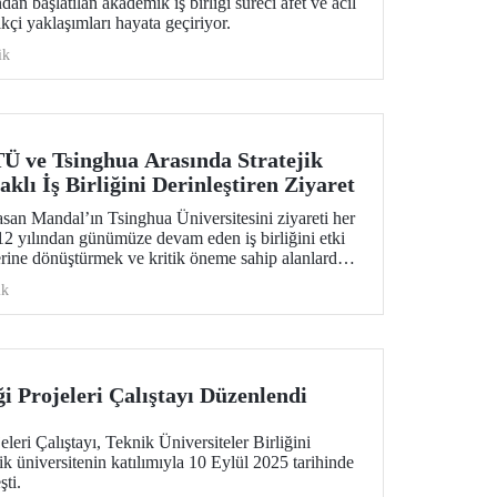
an başlatılan akademik iş birliği süreci afet ve acil
çi yaklaşımları hayata geçiriyor.
ik
 ve Tsinghua Arasında Stratejik
klı İş Birliğini Derinleştiren Ziyaret
san Mandal’ın Tsinghua Üniversitesini ziyareti her
012 yılından günümüze devam eden iş birliğini etki
lerine dönüştürmek ve kritik öneme sahip alanlarda
re kapsamlı görüşmelere sahne oldu.
ik
i Projeleri Çalıştayı Düzenlendi
leri Çalıştayı, Teknik Üniversiteler Birliğini
k üniversitenin katılımıyla 10 Eylül 2025 tarihinde
şti.