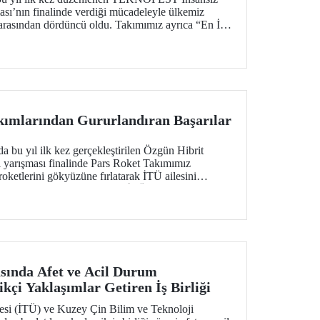
sı’nın finalinde verdiği mücadeleyle ülkemiz
 arasından dördüncü oldu. Takımımız ayrıca “En İyi
örüldü.
kımlarından Gururlandıran Başarılar
 yıl ilk kez gerçekleştirilen Özgün Hibrit
 yarışması finalinde Pars Roket Takımımız
roketlerini gökyüzüne fırlatarak İTÜ ailesini
a imza attı. Yarışma alanında İTÜ proje takımlarının
arak fırlatılması dünyada bir ilk olarak kayıtlara
sında Afet ve Acil Durum
kçi Yaklaşımlar Getiren İş Birliği
tesi (İTÜ) ve Kuzey Çin Bilim ve Teknoloji