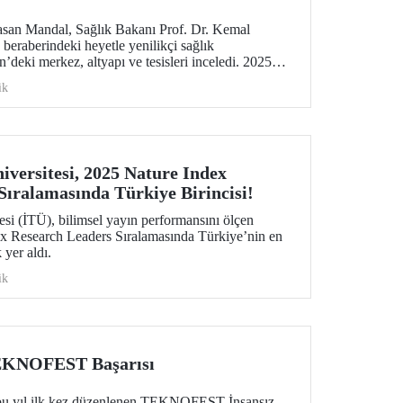
asan Mandal, Sağlık Bakanı Prof. Dr. Kemal
eraberindeki heyetle yenilikçi sağlık
n’deki merkez, altyapı ve tesisleri inceledi. 2025
Eğitimi Konferansı’nın açılışında konuşan Prof. Dr.
ik
inde gerçekleşecek 2026 WAITRO Zirvesi’ne
CE yöneticileriyle bir araya geldi.
iversitesi, 2025 Nature Index
Sıralamasında Türkiye Birincisi!
esi (İTÜ), bilimsel yayın performansını ölçen
dex Research Leaders Sıralamasında Türkiye’nin en
 yer aldı.
ik
EKNOFEST Başarısı
 yıl ilk kez düzenlenen TEKNOFEST İnsansız