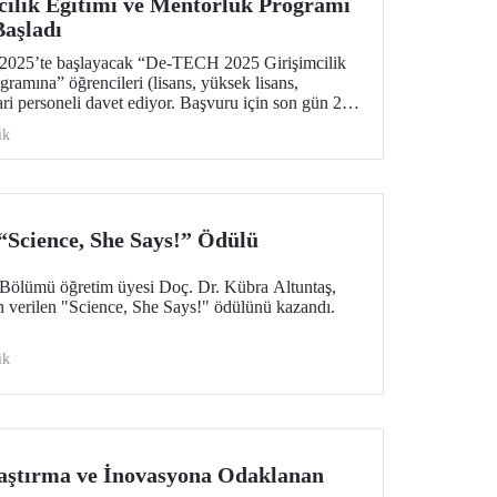
ilik Eğitimi ve Mentörlük Programı
Başladı
2025’te başlayacak “De-TECH 2025 Girişimcilik
ramına” öğrencileri (lisans, yüksek lisans,
ri personeli davet ediyor. Başvuru için son gün 26
ik
Science, She Says!” Ödülü
Bölümü öğretim üyesi Doç. Dr. Kübra Altuntaş,
n verilen "Science, She Says!" ödülünü kazandı.
ik
ştırma ve İnovasyona Odaklanan