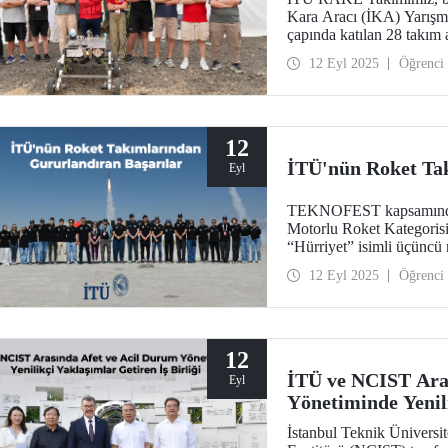
Kara Aracı (İKA) Yarışma
çapında katılan 28 takım
Tasarım” ödülüne layık g
12 Eyl 2025
Öğrenci
12
İTÜ'nün Roket Ta
Eyl
TEKNOFEST kapsamında bu
Motorlu Roket Kategorisi
“Hürriyet” isimli üçüncü 
gururlandıran bir başarıy
12 Eyl 2025
Öğrenci
üç roketinin eş zamanlı ol
geçti.
12
İTÜ ve NCIST Ara
Eyl
Yönetiminde Yenili
İstanbul Teknik Üniversi