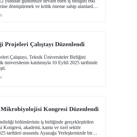
012 yılından günümüze devam eden iş birliğini etki
lerine dönüştürmek ve kritik öneme sahip alanlarda
re kapsamlı görüşmelere sahne oldu.
ik
i Projeleri Çalıştayı Düzenlendi
leri Çalıştayı, Teknik Üniversiteler Birliğini
k üniversitenin katılımıyla 10 Eylül 2025 tarihinde
şti.
a
 Mikrobiyolojisi Kongresi Düzenlendi
liği bölümlerinin iş birliğinde gerçekleştirilen
si Kongresi, akademi, kamu ve özel sektör
2025 tarihleri arasında Ayazağa Yerleşkemizde bir