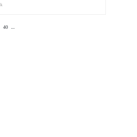
ik
40
...