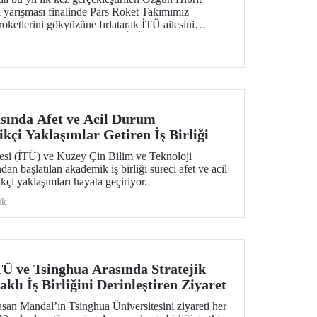
 yarışması finalinde Pars Roket Takımımız
roketlerini gökyüzüne fırlatarak İTÜ ailesini
a imza attı. Yarışma alanında İTÜ proje takımlarının
arak fırlatılması dünyada bir ilk olarak kayıtlara
sında Afet ve Acil Durum
kçi Yaklaşımlar Getiren İş Birliği
tesi (İTÜ) ve Kuzey Çin Bilim ve Teknoloji
an başlatılan akademik iş birliği süreci afet ve acil
çi yaklaşımları hayata geçiriyor.
ik
 ve Tsinghua Arasında Stratejik
klı İş Birliğini Derinleştiren Ziyaret
san Mandal’ın Tsinghua Üniversitesini ziyareti her