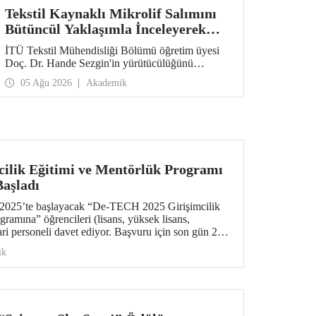
Tekstil Kaynaklı Mikrolif Salımını
Bütüncül Yaklaşımla İnceleyerek
Analiz ve Azaltım Stratejileri
İTÜ Tekstil Mühendisliği Bölümü öğretim üyesi
Geliştirecek Projeye TÜBİTAK
Doç. Dr. Hande Sezgin'in yürütücülüğünü
Desteği
üstlendiği “Sürdürülebilir Pamuk ve Polyester
05 Ağu 2026
Akademik
Esaslı Tekstil Ürünlerinde Kullanım Koşullarına
Bağlı Mikrolif Salımı: Aşınma, UV Maruziyeti ve
Yıkama Döngülerinin Bütünsel Analizi ve
Azaltım Stratejilerinin Geliştirilmesi” başlıklı
proje, TÜBİTAK 2515 – COST Aksiyon Üyeleri
Ar-Ge Destek Programı kapsamında
desteklenmeye hak kazandı.
ilik Eğitimi ve Mentörlük Programı
Başladı
2025’te başlayacak “De-TECH 2025 Girişimcilik
ramına” öğrencileri (lisans, yüksek lisans,
ri personeli davet ediyor. Başvuru için son gün 26
ik