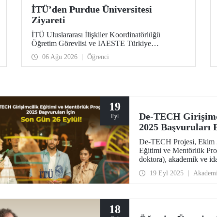
İTÜ’den Purdue Üniversitesi
Ziyareti
İTÜ Uluslararası İlişkiler Koordinatörlüğü
Öğretim Görevlisi ve IAESTE Türkiye
Sorumlusu Cahit Okan, akademik ilişkileri ve iş
06 Ağu 2026
Öğrenci
birliğini geliştirmek amacıyla 20-27 Temmuz
tarihlerinde ABD’de dünyanın önde gelen
araştırma üniversitelerinden Purdue Üniversitesi
başta olmak üzere bir dizi ziyarette bulundu.
19
De-TECH Girişimc
Eyl
2025 Başvuruları 
De-TECH Projesi, Ekim 
Eğitimi ve Mentörlük Prog
doktora), akademik ve ida
Eylül!
19 Eyl 2025
Akadem
18