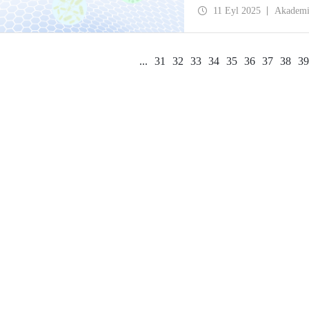
araya getirdi.
11 Eyl 2025
Akadem
...
31
32
33
34
35
36
37
38
39