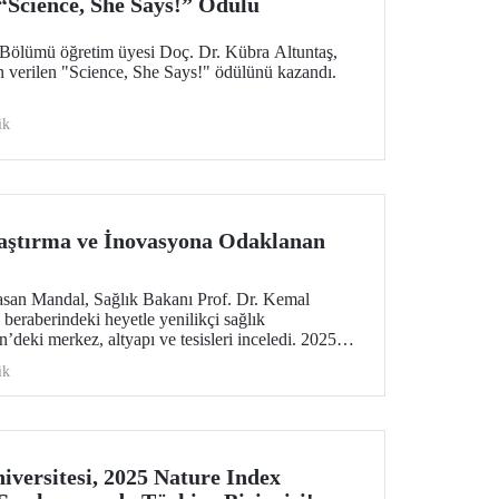
Science, She Says!” Ödülü
Bölümü öğretim üyesi Doç. Dr. Kübra Altuntaş,
n verilen "Science, She Says!" ödülünü kazandı.
ik
ştırma ve İnovasyona Odaklanan
asan Mandal, Sağlık Bakanı Prof. Dr. Kemal
eraberindeki heyetle yenilikçi sağlık
n’deki merkez, altyapı ve tesisleri inceledi. 2025
Eğitimi Konferansı’nın açılışında konuşan Prof. Dr.
ik
inde gerçekleşecek 2026 WAITRO Zirvesi’ne
CE yöneticileriyle bir araya geldi.
iversitesi, 2025 Nature Index