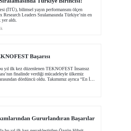
Sıralamasında Türkiye Birincisi!
esi (İTÜ), bilimsel yayın performansını ölçen
dex Research Leaders Sıralamasında Türkiye’nin en
 yer aldı.
ik
EKNOFEST Başarısı
 yıl ilk kez düzenlenen TEKNOFEST İnsansız
sı’nın finalinde verdiği mücadeleyle ülkemiz
 arasından dördüncü oldu. Takımımız ayrıca “En İyi
örüldü.
kımlarından Gururlandıran Başarılar
 yıl ilk kez gerçekleştirilen Özgün Hibrit