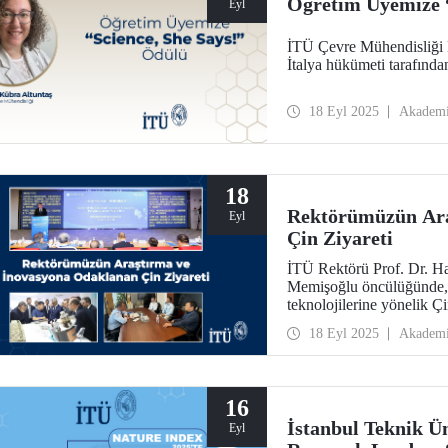
Öğretim Üyemize “
Eyl
İTÜ Çevre Mühendisliği 
İtalya hükümeti tarafında
18 Eyl 2025
Akadem
18
Rektörümüzün Ara
Eyl
Çin Ziyareti
İTÜ Rektörü Prof. Dr. H
Memişoğlu öncülüğünde, b
teknolojilerine yönelik Çi
Uluslararası Mühendislik 
18 Eyl 2025
Akadem
Mandal, İTÜ ev sahipliğ
hazırlıklar kapsamında NI
16
İstanbul Teknik Ün
Eyl