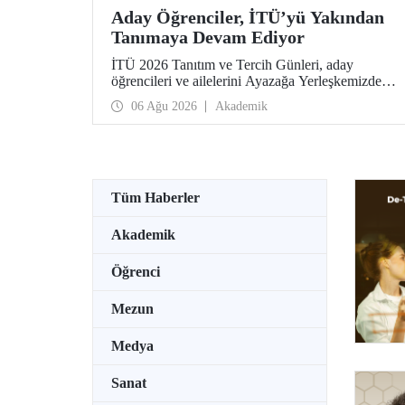
Aday Öğrenciler, İTÜ’yü Yakından
Tanımaya Devam Ediyor
İTÜ 2026 Tanıtım ve Tercih Günleri, aday
öğrencileri ve ailelerini Ayazağa Yerleşkemizde
ağırlamaya devam ediyor. Tanıtım ve Tercih
06 Ağu 2026
Akademik
Günleri 7 Ağustos’ta tamamlanacak, ilgili fakülte
ve birimler adaylara bilgi vermeye devam edecek.
Tüm Haberler
Akademik
Öğrenci
Mezun
Medya
Sanat