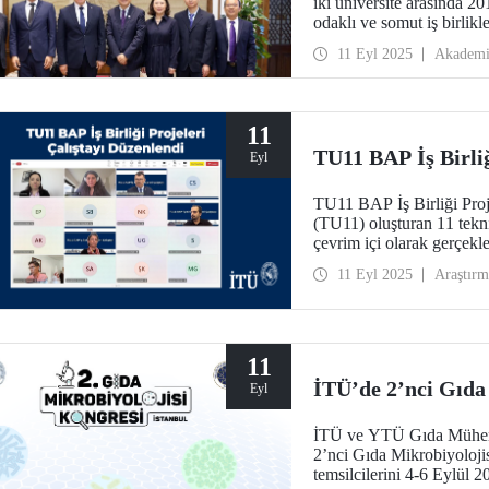
iki üniversite arasında 2
odaklı ve somut iş birlik
daha ileriye taşımak üze
11 Eyl 2025
Akadem
11
TU11 BAP İş Birliğ
Eyl
TU11 BAP İş Birliği Proje
(TU11) oluşturan 11 tekni
çevrim içi olarak gerçekle
11 Eyl 2025
Araştırm
11
İTÜ’de 2’nci Gıda
Eyl
İTÜ ve YTÜ Gıda Mühendis
2’nci Gıda Mikrobiyoloji
temsilcilerini 4-6 Eylül 