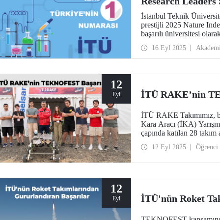
Research Leaders 
İstanbul Teknik Üniversit
prestijli 2025 Nature In
başarılı üniversitesi olarak
16 Eyl 2025
Akadem
12
İTÜ RAKE’nin T
Eyl
İTÜ RAKE Takımımız, bu
Kara Aracı (İKA) Yarışma
çapında katılan 28 takım
Tasarım” ödülüne layık g
12 Eyl 2025
Öğrenci
12
İTÜ'nün Roket Ta
Eyl
TEKNOFEST kapsamında bu