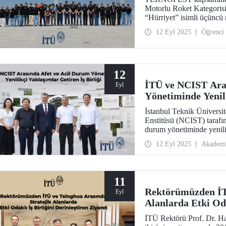
Motorlu Roket Kategorisi
“Hürriyet” isimli üçüncü 
gururlandıran bir başarıy
12 Eyl 2025
Öğrenci
üç roketinin eş zamanlı ol
geçti.
12
İTÜ ve NCIST Ara
Eyl
Yönetiminde Yenili
İstanbul Teknik Üniversi
Enstitüsü (NCIST) tarafınd
durum yönetiminde yenilik
12 Eyl 2025
Akadem
11
Rektörümüzden İTÜ
Eyl
Alanlarda Etki Oda
İTÜ Rektörü Prof. Dr. Ha