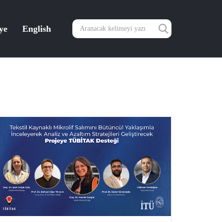
ye
English