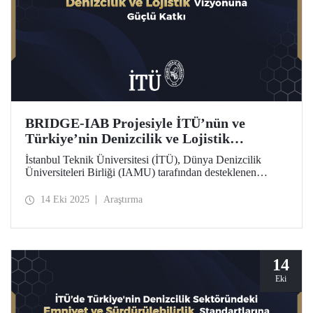
BRIDGE-IAB Projesiyle İTÜ’nün ve
Türkiye’nin Denizcilik ve Lojistik
Vizyonuna Güçlü Katkı
İstanbul Teknik Üniversitesi (İTÜ), Dünya Denizcilik
Üniversiteleri Birliği (IAMU) tarafından desteklenen
“Building Relationships: Innovation and Development for
Global Excellence via Industrial Advisory Board
14 Eki 2025
Araştırma
(BRIDGE-IAB)” başlıklı projede görev alıyor. Nippon
Foundation destekli bu proje, IAMU’nun 2025–2026
dönemine ait Kurumsal Gelişim Projeleri kapsamında
yürütülüyor.
14
Eki