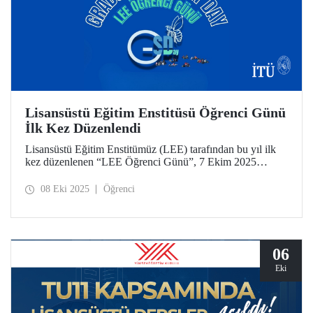
Lisansüstü Eğitim Enstitüsü Öğrenci Günü
İlk Kez Düzenlendi
Lisansüstü Eğitim Enstitümüz (LEE) tarafından bu yıl ilk
kez düzenlenen “LEE Öğrenci Günü”, 7 Ekim 2025
tarihinde Süleyman Demirel Kültür Merkezimizde
(SDKM) düzenlendi.
08 Eki 2025
Öğrenci
06
Eki