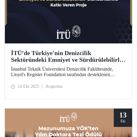
İTÜ’de Türkiye'nin Denizcilik
Sektöründeki Emniyet ve Sürdürülebilirlik
Standartlarına Katkı Veren Proje
İstanbul Teknik Üniversitesi Denizcilik Fakültesinde,
Lloyd's Register Foundation tarafından desteklenen
"Türkiye'nin Güvenli ve Sürdürülebilir Yaklaşımı için
Gemi Geri Dönüşüm Risk Çerçevesi” projesi kapsamında
14 Eki 2025
Araştırma
önemli bir araştırma gerçekleştiriliyor.
13
Eki