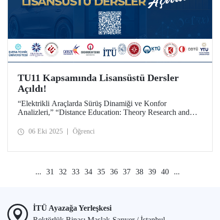
TU11 Kapsamında Lisansüstü Dersler
Açıldı!
“Elektrikli Araçlarda Sürüş Dinamiği ve Konfor
Analizleri,” “Distance Education: Theory Research and
Practice,” “Statistical Learning and Simulation” ortak
seçmeli dersleri, tüm teknik üniversite lisansüstü öğrencileri
06 Eki 2025
Öğrenci
için TU11 kapsamında açıldı.
...
31
32
33
34
35
36
37
38
39
40
...
İTÜ Ayazağa Yerleşkesi
Rektörlük Binası Maslak-Sarıyer / İstanbul