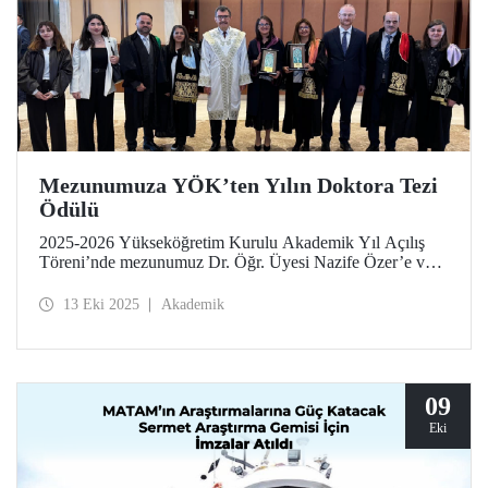
Mezunumuza YÖK’ten Yılın Doktora Tezi
Ödülü
2025-2026 Yükseköğretim Kurulu Akademik Yıl Açılış
Töreni’nde mezunumuz Dr. Öğr. Üyesi Nazife Özer’e ve
tez danışmanı Prof. Dr. Seden Acun Özgünler’e “Güzel
Sanatlar ve Mimarlık” kategorisindeki Yılın Doktora Tezi
13 Eki 2025
Akademik
Ödülü, Cumhurbaşkanı Sayın Recep Tayyip Erdoğan
tarafından takdim edildi.
09
Eki