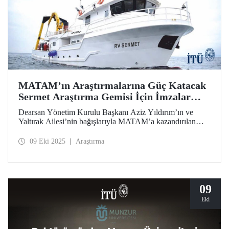
MATAM’ın Araştırmalarına Güç Katacak
Sermet Araştırma Gemisi İçin İmzalar
Atıldı
Dearsan Yönetim Kurulu Başkanı Aziz Yıldırım’ın ve
Yaltırak Ailesi’nin bağışlarıyla MATAM’a kazandırılan
Sermet araştırma gemisinin teslimi için İTÜ Rektörü Prof.
Dr. Hasan Mandal ve MATAM Müdürü Prof. Dr. Cenk
09 Eki 2025
Araştırma
Yaltırak’ın katılımıyla İstanbul Bölge Liman Başkanı
Mustafa Kıran ev sahipliğinde bir imza töreni düzenlendi.
09
Eki