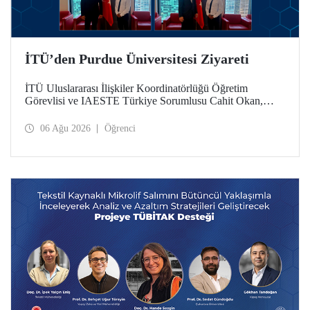
İTÜ’den Purdue Üniversitesi Ziyareti
İTÜ Uluslararası İlişkiler Koordinatörlüğü Öğretim
Görevlisi ve IAESTE Türkiye Sorumlusu Cahit Okan,
akademik ilişkileri ve iş birliğini geliştirmek amacıyla 20-27
Temmuz tarihlerinde ABD’de dünyanın önde gelen
06 Ağu 2026
Öğrenci
araştırma üniversitelerinden Purdue Üniversitesi başta
olmak üzere bir dizi ziyarette bulundu.