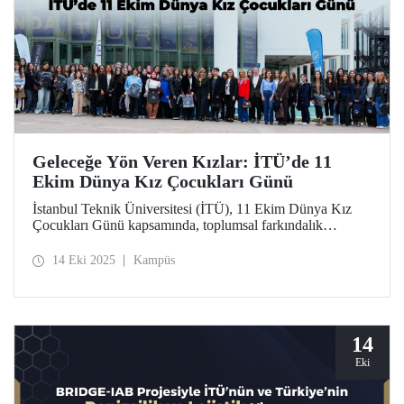
Geleceğe Yön Veren Kızlar: İTÜ’de 11
Ekim Dünya Kız Çocukları Günü
İstanbul Teknik Üniversitesi (İTÜ), 11 Ekim Dünya Kız
Çocukları Günü kapsamında, toplumsal farkındalık
oluşturmak ve kız çocuklarının bilim, teknoloji ve
mühendislik alanlarındaki yerini güçlendirmek amacıyla
14 Eki 2025
Kampüs
“Geleceğe Yön Veren Kızlar” başlıklı özel bir etkinlik
düzenledi.
14
Eki