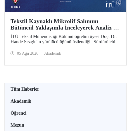
Tekstil Kaynaklı Mikrolif Salımını
Bütüncül Yaklaşımla İnceleyerek Analiz ve
Azaltım Stratejileri Geliştirecek Projeye
İTÜ Tekstil Mühendisliği Bölümü öğretim üyesi Doç. Dr.
TÜBİTAK Desteği
Hande Sezgin'in yürütücülüğünü üstlendiği “Sürdürülebilir
Pamuk ve Polyester Esaslı Tekstil Ürünlerinde Kullanım
Koşullarına Bağlı Mikrolif Salımı: Aşınma, UV Maruziyeti
05 Ağu 2026
Akademik
ve Yıkama Döngülerinin Bütünsel Analizi ve Azaltım
Stratejilerinin Geliştirilmesi” başlıklı proje, TÜBİTAK
2515 – COST Aksiyon Üyeleri Ar-Ge Destek Programı
kapsamında desteklenmeye hak kazandı.
Tüm Haberler
Akademik
Öğrenci
Mezun