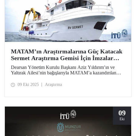
MATAM’ın Araştırmalarına Güç Katacak
Sermet Araştırma Gemisi İçin İmzalar
Atıldı
Dearsan Yönetim Kurulu Başkanı Aziz Yıldırım’ın ve
Yaltırak Ailesi’nin bağışlarıyla MATAM’a kazandırılan
Sermet araştırma gemisinin teslimi için İTÜ Rektörü Prof.
Dr. Hasan Mandal ve MATAM Müdürü Prof. Dr. Cenk
09 Eki 2025
Araştırma
Yaltırak’ın katılımıyla İstanbul Bölge Liman Başkanı
Mustafa Kıran ev sahipliğinde bir imza töreni düzenlendi.
09
Eki