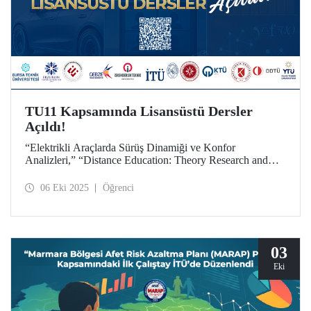
TU11 Kapsamında Lisansüstü Dersler
Açıldı!
“Elektrikli Araçlarda Sürüş Dinamiği ve Konfor
Analizleri,” “Distance Education: Theory Research and
Practice,” “Statistical Learning and Simulation” ortak
seçmeli dersleri, tüm teknik üniversite lisansüstü öğrencileri
06 Eki 2025
Öğrenci
için TU11 kapsamında açıldı.
03
Eki