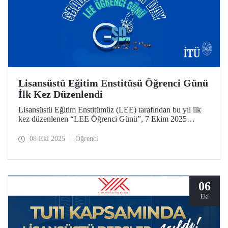
Lisansüstü Eğitim Enstitüsü Öğrenci Günü
İlk Kez Düzenlendi
Lisansüstü Eğitim Enstitümüz (LEE) tarafından bu yıl ilk
kez düzenlenen “LEE Öğrenci Günü”, 7 Ekim 2025
tarihinde Süleyman Demirel Kültür Merkezimizde
(SDKM) düzenlendi.
08 Eki 2025
Öğrenci
06
Eki