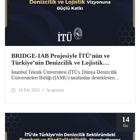
BRIDGE-IAB Projesiyle İTÜ’nün ve
Türkiye’nin Denizcilik ve Lojistik
Vizyonuna Güçlü Katkı
İstanbul Teknik Üniversitesi (İTÜ), Dünya Denizcilik
Üniversiteleri Birliği (IAMU) tarafından desteklenen
“Building Relationships: Innovation and Development for
Global Excellence via Industrial Advisory Board
14 Eki 2025
Araştırma
(BRIDGE-IAB)” başlıklı projede görev alıyor. Nippon
Foundation destekli bu proje, IAMU’nun 2025–2026
dönemine ait Kurumsal Gelişim Projeleri kapsamında
yürütülüyor.
14
Eki