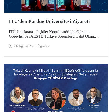
İTÜ’den Purdue Üniversitesi Ziyareti
İTÜ Uluslararası İlişkiler Koordinatörlüğü Öğretim
Görevlisi ve IAESTE Türkiye Sorumlusu Cahit Okan,
akademik ilişkileri ve iş birliğini geliştirmek amacıyla 20-27
Temmuz tarihlerinde ABD’de dünyanın önde gelen
06 Ağu 2026
Öğrenci
araştırma üniversitelerinden Purdue Üniversitesi başta
olmak üzere bir dizi ziyarette bulundu.