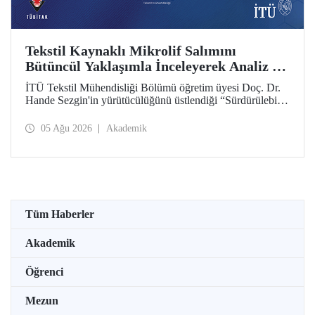
Tekstil Kaynaklı Mikrolif Salımını
Bütüncül Yaklaşımla İnceleyerek Analiz ve
Azaltım Stratejileri Geliştirecek Projeye
İTÜ Tekstil Mühendisliği Bölümü öğretim üyesi Doç. Dr.
TÜBİTAK Desteği
Hande Sezgin'in yürütücülüğünü üstlendiği “Sürdürülebilir
Pamuk ve Polyester Esaslı Tekstil Ürünlerinde Kullanım
Koşullarına Bağlı Mikrolif Salımı: Aşınma, UV Maruziyeti
05 Ağu 2026
Akademik
ve Yıkama Döngülerinin Bütünsel Analizi ve Azaltım
Stratejilerinin Geliştirilmesi” başlıklı proje, TÜBİTAK
2515 – COST Aksiyon Üyeleri Ar-Ge Destek Programı
kapsamında desteklenmeye hak kazandı.
Tüm Haberler
Akademik
Öğrenci
Mezun