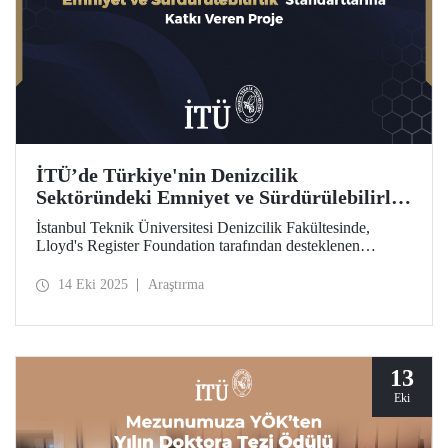
İTÜ’de Türkiye'nin Denizcilik
Sektöründeki Emniyet ve Sürdürülebilirlik
Standartlarına Katkı Veren Proje
İstanbul Teknik Üniversitesi Denizcilik Fakültesinde,
Lloyd's Register Foundation tarafından desteklenen
"Türkiye'nin Güvenli ve Sürdürülebilir Yaklaşımı için
Gemi Geri Dönüşüm Risk Çerçevesi” projesi kapsamında
14 Eki 2025
Araştırma
önemli bir araştırma gerçekleştiriliyor.
13
Eki