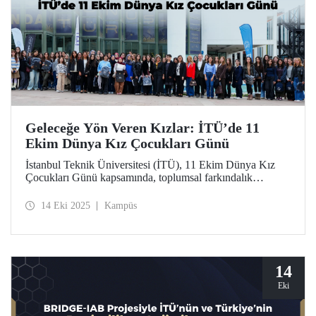
Geleceğe Yön Veren Kızlar: İTÜ’de 11
Ekim Dünya Kız Çocukları Günü
İstanbul Teknik Üniversitesi (İTÜ), 11 Ekim Dünya Kız
Çocukları Günü kapsamında, toplumsal farkındalık
oluşturmak ve kız çocuklarının bilim, teknoloji ve
mühendislik alanlarındaki yerini güçlendirmek amacıyla
14 Eki 2025
Kampüs
“Geleceğe Yön Veren Kızlar” başlıklı özel bir etkinlik
düzenledi.
14
Eki