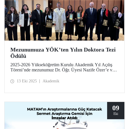
Mezunumuza YÖK’ten Yılın Doktora Tezi
Ödülü
2025-2026 Yükseköğretim Kurulu Akademik Yıl Açılış
Töreni’nde mezunumuz Dr. Öğr. Üyesi Nazife Özer’e ve
tez danışmanı Prof. Dr. Seden Acun Özgünler’e “Güzel
Sanatlar ve Mimarlık” kategorisindeki Yılın Doktora Tezi
13 Eki 2025
Akademik
Ödülü, Cumhurbaşkanı Sayın Recep Tayyip Erdoğan
tarafından takdim edildi.
09
Eki