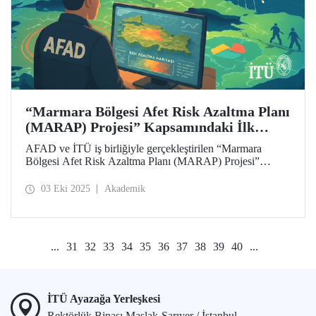
“Marmara Bölgesi Afet Risk Azaltma Planı
(MARAP) Projesi” Kapsamındaki İlk
Çalıştay İTÜ’de Düzenlendi
AFAD ve İTÜ iş birliğiyle gerçekleştirilen “Marmara
Bölgesi Afet Risk Azaltma Planı (MARAP) Projesi”
kapsamındaki 1’inci Çalıştay, “Afetlere Dayanıklı Bir
Marmara İçin Bilim ve Teknoloji Odaklı Çözüm
03 Eki 2025
Akademik
Arayışları” temasıyla önemli değerlendirmelere sahne oldu.
...
31
32
33
34
35
36
37
38
39
40
...
İTÜ Ayazağa Yerleşkesi
Rektörlük Binası Maslak-Sarıyer / İstanbul