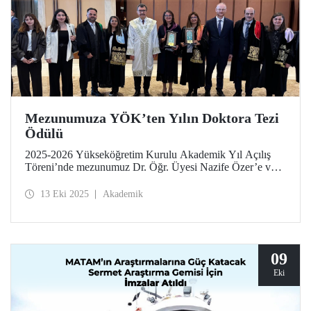
Mezunumuza YÖK’ten Yılın Doktora Tezi
Ödülü
2025-2026 Yükseköğretim Kurulu Akademik Yıl Açılış
Töreni’nde mezunumuz Dr. Öğr. Üyesi Nazife Özer’e ve
tez danışmanı Prof. Dr. Seden Acun Özgünler’e “Güzel
Sanatlar ve Mimarlık” kategorisindeki Yılın Doktora Tezi
13 Eki 2025
Akademik
Ödülü, Cumhurbaşkanı Sayın Recep Tayyip Erdoğan
tarafından takdim edildi.
09
Eki