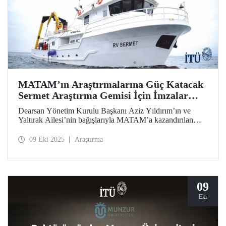
MATAM’ın Araştırmalarına Güç Katacak
Sermet Araştırma Gemisi İçin İmzalar
Atıldı
Dearsan Yönetim Kurulu Başkanı Aziz Yıldırım’ın ve
Yaltırak Ailesi’nin bağışlarıyla MATAM’a kazandırılan
Sermet araştırma gemisinin teslimi için İTÜ Rektörü Prof.
Dr. Hasan Mandal ve MATAM Müdürü Prof. Dr. Cenk
09 Eki 2025
Araştırma
Yaltırak’ın katılımıyla İstanbul Bölge Liman Başkanı
Mustafa Kıran ev sahipliğinde bir imza töreni düzenlendi.
09
Eki