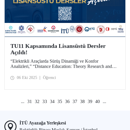
TU11 Kapsamında Lisansüstü Dersler
Açıldı!
“Elektrikli Araçlarda Sürüş Dinamiği ve Konfor
Analizleri,” “Distance Education: Theory Research and
Practice,” “Statistical Learning and Simulation” ortak
seçmeli dersleri, tüm teknik üniversite lisansüstü öğrencileri
06 Eki 2025
Öğrenci
için TU11 kapsamında açıldı.
...
31
32
33
34
35
36
37
38
39
40
...
İTÜ Ayazağa Yerleşkesi
Rektörlük Binası Maslak-Sarıyer / İstanbul