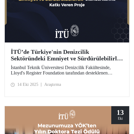
İTÜ’de Türkiye'nin Denizcilik
Sektöründeki Emniyet ve Sürdürülebilirlik
Standartlarına Katkı Veren Proje
İstanbul Teknik Üniversitesi Denizcilik Fakültesinde,
Lloyd's Register Foundation tarafından desteklenen
"Türkiye'nin Güvenli ve Sürdürülebilir Yaklaşımı için
Gemi Geri Dönüşüm Risk Çerçevesi” projesi kapsamında
14 Eki 2025
Araştırma
önemli bir araştırma gerçekleştiriliyor.
13
Eki