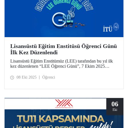
Lisansüstü Eğitim Enstitüsü Öğrenci Günü
İlk Kez Düzenlendi
Lisansüstü Eğitim Enstitümüz (LEE) tarafından bu yıl ilk
kez düzenlenen “LEE Öğrenci Günü”, 7 Ekim 2025
tarihinde Süleyman Demirel Kültür Merkezimizde
(SDKM) düzenlendi.
08 Eki 2025
Öğrenci
06
Eki