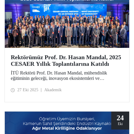
Rektörümüz Prof. Dr. Hasan Mandal, 2025
CESAER Yıllık Toplantılarına Katıldı
İTÜ Rektörü Prof. Dr. Hasan Mandal, mühendislik
eğitiminin geleceği, inovasyon ekosistemleri ve
üniversitelerin Avrupa’nın yeşil ve dijital dönüşümündeki
öncü rolünün ele alındığı 2025 CESAER Yıllık
27 Eki 2025
Akademik
Toplantılarına katıldı.
24
Eki