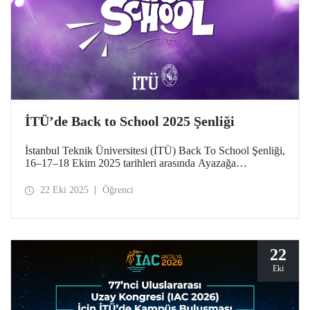
İTÜ’de Back to School 2025 Şenliği
İstanbul Teknik Üniversitesi (İTÜ) Back To School Şenliği,
16–17–18 Ekim 2025 tarihleri arasında Ayazağa
Yerleşkemizde yapıldı. İTÜ’lüler teknik, kültürel, sportif
etkinlikler ve konserlerle şenlik coşkusunu doyasıya yaşadı.
22 Eki 2025
Öğrenci
22
Eki