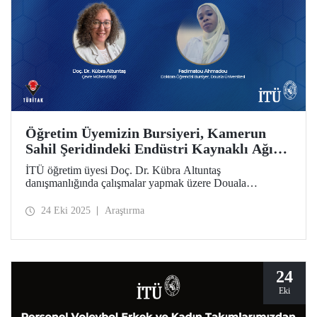
Öğretim Üyemizin Bursiyeri, Kamerun
Sahil Şeridindeki Endüstri Kaynaklı Ağır
Metal Kirliliğine Odaklanıyor
İTÜ öğretim üyesi Doç. Dr. Kübra Altuntaş
danışmanlığında çalışmalar yapmak üzere Douala
Üniversitesi doktora öğrencisi Fadimatou Ahmadou,
2216B TÜBİTAK-TWAS Doktora Sırası ve Doktora
24 Eki 2025
Araştırma
Sonrası Araştırma Burs Programları kapsamında
bursiyerliğe hak kazandı.
24
Eki