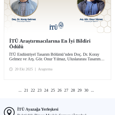
İTÜ Araştırmacılarına En İyi Bildiri
Ödülü
İTÜ Endüstriyel Tasarım Bölümü’nden Doç. Dr. Koray
Gelmez ve Arş. Gör. Onur Yılmaz, Uluslararası Tasarım
Tarihi ve Tasarım Çalışmaları Konferansı’nda (ICDHS) En
İyi Bildiri Ödülü'ne layık görüldü.
20 Eki 2025
Araştırma
...
21
22
23
24
25
26
27
28
29
30
...
İTÜ Ayazağa Yerleşkesi