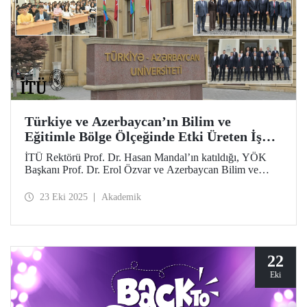
Türkiye ve Azerbaycan’ın Bilim ve
Eğitimle Bölge Ölçeğinde Etki Üreten İş
Birliği
İTÜ Rektörü Prof. Dr. Hasan Mandal’ın katıldığı, YÖK
Başkanı Prof. Dr. Erol Özvar ve Azerbaycan Bilim ve
Eğitim Bakanı Emin Amrullayev öncülüğündeki Türkiye–
Azerbaycan Üniversitesi ve Karabağ Üniversitesi
23 Eki 2025
Akademik
ziyaretleri iki kardeş ülke arasındaki yükseköğretim iş
birliğini bilim ve eğitim temelinde güçlendirdi.
22
Eki