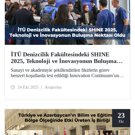
İTÜ Denizcilik Fakültesindeki SHINE
2025, Teknoloji ve İnovasyonun Buluşma
Noktası Oldu
Sanayi ve akademiyle şekillendirilen fikirlerin görev
benzeri koşullarda test edildiği Innovation Continuum’un
zirve noktası SHINE 2025, 13-17 Ekim 2025 tarihlerinde
Denizcilik Fakültemizin katkısıyla Tuzla Yerleşkemizde
24 Eki 2025
Araştırma
gerçekleştirildi.
23
Eki