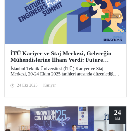
İTÜ Kariyer ve Staj Merkezi, Geleceğin
Mühendislerine İlham Verdi: Future
Engineers Summit 2025
İstanbul Teknik Üniversitesi (İTÜ) Kariyer ve Staj
Merkezi, 20-24 Ekim 2025 tarihleri arasında düzenlediği
Future Engineers Summit’in (FES) üçüncüsünü Ayazağa
Yerleşkemizde başarıyla tamamladı.
24 Eki 2025
Kariyer
24
Eki