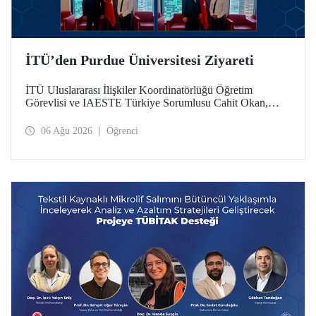
İTÜ’den Purdue Üniversitesi Ziyareti
İTÜ Uluslararası İlişkiler Koordinatörlüğü Öğretim
Görevlisi ve IAESTE Türkiye Sorumlusu Cahit Okan,
akademik ilişkileri ve iş birliğini geliştirmek amacıyla 20-27
Temmuz tarihlerinde ABD’de dünyanın önde gelen
06 Ağu 2026
Öğrenci
araştırma üniversitelerinden Purdue Üniversitesi başta
olmak üzere bir dizi ziyarette bulundu.