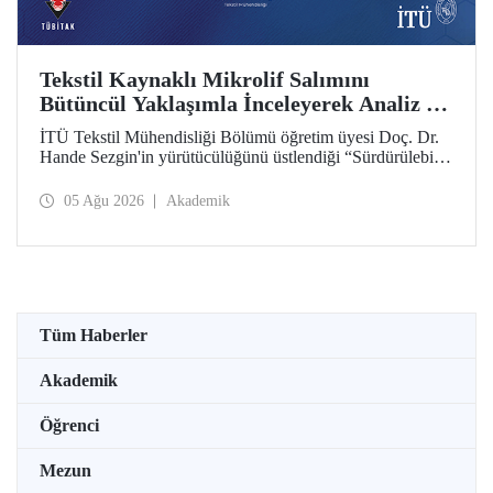
Tekstil Kaynaklı Mikrolif Salımını
Bütüncül Yaklaşımla İnceleyerek Analiz ve
Azaltım Stratejileri Geliştirecek Projeye
İTÜ Tekstil Mühendisliği Bölümü öğretim üyesi Doç. Dr.
TÜBİTAK Desteği
Hande Sezgin'in yürütücülüğünü üstlendiği “Sürdürülebilir
Pamuk ve Polyester Esaslı Tekstil Ürünlerinde Kullanım
Koşullarına Bağlı Mikrolif Salımı: Aşınma, UV Maruziyeti
05 Ağu 2026
Akademik
ve Yıkama Döngülerinin Bütünsel Analizi ve Azaltım
Stratejilerinin Geliştirilmesi” başlıklı proje, TÜBİTAK
2515 – COST Aksiyon Üyeleri Ar-Ge Destek Programı
kapsamında desteklenmeye hak kazandı.
Tüm Haberler
Akademik
Öğrenci
Mezun