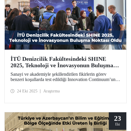
İTÜ Denizcilik Fakültesindeki SHINE
2025, Teknoloji ve İnovasyonun Buluşma
Noktası Oldu
Sanayi ve akademiyle şekillendirilen fikirlerin görev
benzeri koşullarda test edildiği Innovation Continuum’un
zirve noktası SHINE 2025, 13-17 Ekim 2025 tarihlerinde
Denizcilik Fakültemizin katkısıyla Tuzla Yerleşkemizde
24 Eki 2025
Araştırma
gerçekleştirildi.
23
Eki