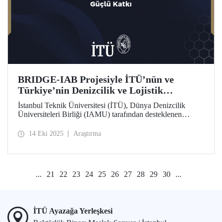
BRIDGE-IAB Projesiyle İTÜ’nün ve
Türkiye’nin Denizcilik ve Lojistik
Vizyonuna Güçlü Katkı
İstanbul Teknik Üniversitesi (İTÜ), Dünya Denizcilik
Üniversiteleri Birliği (IAMU) tarafından desteklenen
“Building Relationships: Innovation and Development for
Global Excellence via Industrial Advisory Board
14 Eki 2025
Araştırma
(BRIDGE-IAB)” başlıklı projede görev alıyor. Nippon
Foundation destekli bu proje, IAMU’nun 2025–2026
dönemine ait Kurumsal Gelişim Projeleri kapsamında
yürütülüyor.
...
21
22
23
24
25
26
27
28
29
30
...
İTÜ Ayazağa Yerleşkesi