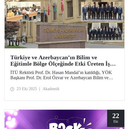
Türkiye ve Azerbaycan’ın Bilim ve
Eğitimle Bölge Ölçeğinde Etki Üreten İş
Birliği
İTÜ Rektörü Prof. Dr. Hasan Mandal’ın katıldığı, YÖK
Başkanı Prof. Dr. Erol Özvar ve Azerbaycan Bilim ve
Eğitim Bakanı Emin Amrullayev öncülüğündeki Türkiye–
Azerbaycan Üniversitesi ve Karabağ Üniversitesi
23 Eki 2025
Akademik
ziyaretleri iki kardeş ülke arasındaki yükseköğretim iş
birliğini bilim ve eğitim temelinde güçlendirdi.
22
Eki