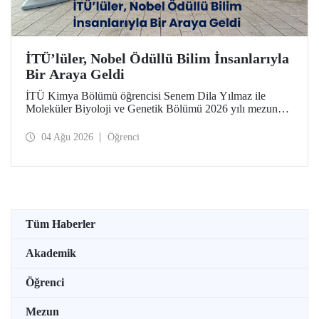
İTÜ’lüler, Nobel Ödüllü Bilim İnsanlarıyla
Bir Araya Geldi
İTÜ Kimya Bölümü öğrencisi Senem Dila Yılmaz ile
Moleküler Biyoloji ve Genetik Bölümü 2026 yılı mezunu
Elif Önel, TÜBİTAK 2224-C Yurt Dışı Bilimsel
Etkinliklere Katılım Desteği kapsamında 75’inci Lindau
04 Ağu 2026
Öğrenci
Nobel Ödüllü Bilim İnsanları Toplantısı’na katıldı.
Tüm Haberler
Akademik
Öğrenci
Mezun