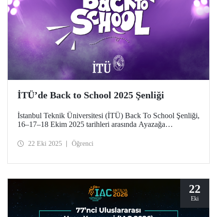
İTÜ’de Back to School 2025 Şenliği
İstanbul Teknik Üniversitesi (İTÜ) Back To School Şenliği,
16–17–18 Ekim 2025 tarihleri arasında Ayazağa
Yerleşkemizde yapıldı. İTÜ’lüler teknik, kültürel, sportif
etkinlikler ve konserlerle şenlik coşkusunu doyasıya yaşadı.
22 Eki 2025
Öğrenci
22
Eki