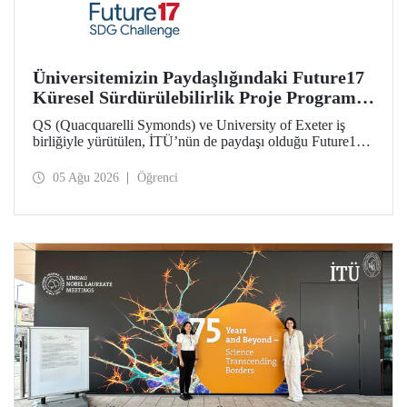
Üniversitemizin Paydaşlığındaki Future17
Küresel Sürdürülebilirlik Proje Programı,
Öğrencilerimizin Başvurularını Bekliyor
QS (Quacquarelli Symonds) ve University of Exeter iş
birliğiyle yürütülen, İTÜ’nün de paydaşı olduğu Future17
Küresel Sürdürülebilirlik Proje Programı için yeni dönem
öğrenci başvuruları açıldı. Başvurular için son gün 31
05 Ağu 2026
Öğrenci
Ağustos!