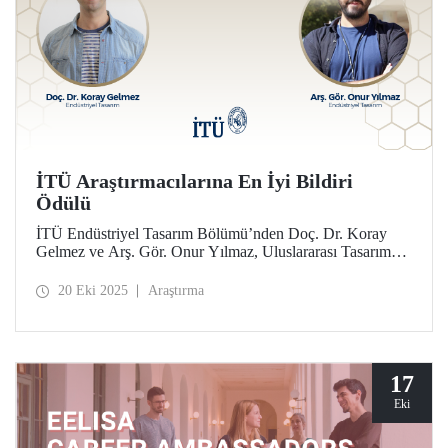
İTÜ Araştırmacılarına En İyi Bildiri
Ödülü
İTÜ Endüstriyel Tasarım Bölümü’nden Doç. Dr. Koray
Gelmez ve Arş. Gör. Onur Yılmaz, Uluslararası Tasarım
Tarihi ve Tasarım Çalışmaları Konferansı’nda (ICDHS) En
İyi Bildiri Ödülü'ne layık görüldü.
20 Eki 2025
Araştırma
17
Eki