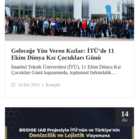
Geleceğe Yön Veren Kızlar: İTÜ’de 11
Ekim Dünya Kız Çocukları Günü
İstanbul Teknik Üniversitesi (İTÜ), 11 Ekim Dünya Kız
Çocukları Günü kapsamında, toplumsal farkındalık
oluşturmak ve kız çocuklarının bilim, teknoloji ve
mühendislik alanlarındaki yerini güçlendirmek amacıyla
14 Eki 2025
Kampüs
“Geleceğe Yön Veren Kızlar” başlıklı özel bir etkinlik
düzenledi.
14
Eki