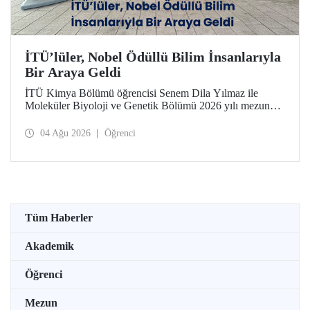
İTÜ’lüler, Nobel Ödüllü Bilim İnsanlarıyla
Bir Araya Geldi
İTÜ Kimya Bölümü öğrencisi Senem Dila Yılmaz ile
Moleküler Biyoloji ve Genetik Bölümü 2026 yılı mezunu
Elif Önel, TÜBİTAK 2224-C Yurt Dışı Bilimsel
Etkinliklere Katılım Desteği kapsamında 75’inci Lindau
04 Ağu 2026
Öğrenci
Nobel Ödüllü Bilim İnsanları Toplantısı’na katıldı.
Tüm Haberler
Akademik
Öğrenci
Mezun