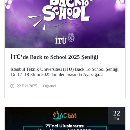
İTÜ’de Back to School 2025 Şenliği
İstanbul Teknik Üniversitesi (İTÜ) Back To School Şenliği,
16–17–18 Ekim 2025 tarihleri arasında Ayazağa
Yerleşkemizde yapıldı. İTÜ’lüler teknik, kültürel, sportif
etkinlikler ve konserlerle şenlik coşkusunu doyasıya yaşadı.
22 Eki 2025
Öğrenci
22
Eki