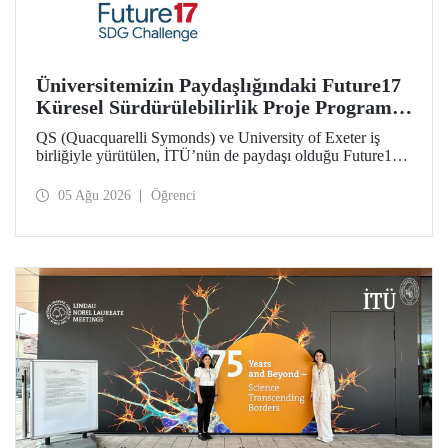
Üniversitemizin Paydaşlığındaki Future17
Küresel Sürdürülebilirlik Proje Programı,
Öğrencilerimizin Başvurularını Bekliyor
QS (Quacquarelli Symonds) ve University of Exeter iş
birliğiyle yürütülen, İTÜ’nün de paydaşı olduğu Future17
Küresel Sürdürülebilirlik Proje Programı için yeni dönem
öğrenci başvuruları açıldı. Başvurular için son gün 31
05 Ağu 2026
Öğrenci
Ağustos!