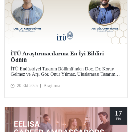
İTÜ Araştırmacılarına En İyi Bildiri
Ödülü
İTÜ Endüstriyel Tasarım Bölümü’nden Doç. Dr. Koray
Gelmez ve Arş. Gör. Onur Yılmaz, Uluslararası Tasarım
Tarihi ve Tasarım Çalışmaları Konferansı’nda (ICDHS) En
İyi Bildiri Ödülü'ne layık görüldü.
20 Eki 2025
Araştırma
17
Eki