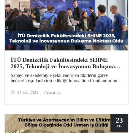
İTÜ Denizcilik Fakültesindeki SHINE
2025, Teknoloji ve İnovasyonun Buluşma
Noktası Oldu
Sanayi ve akademiyle şekillendirilen fikirlerin görev
benzeri koşullarda test edildiği Innovation Continuum’un
zirve noktası SHINE 2025, 13-17 Ekim 2025 tarihlerinde
Denizcilik Fakültemizin katkısıyla Tuzla Yerleşkemizde
24 Eki 2025
Araştırma
gerçekleştirildi.
23
Eki