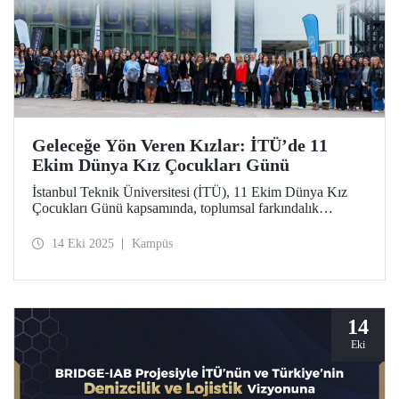
Geleceğe Yön Veren Kızlar: İTÜ’de 11
Ekim Dünya Kız Çocukları Günü
İstanbul Teknik Üniversitesi (İTÜ), 11 Ekim Dünya Kız
Çocukları Günü kapsamında, toplumsal farkındalık
oluşturmak ve kız çocuklarının bilim, teknoloji ve
mühendislik alanlarındaki yerini güçlendirmek amacıyla
14 Eki 2025
Kampüs
“Geleceğe Yön Veren Kızlar” başlıklı özel bir etkinlik
düzenledi.
14
Eki