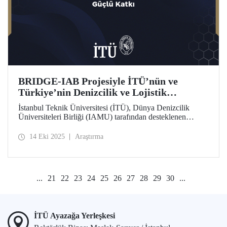
BRIDGE-IAB Projesiyle İTÜ’nün ve
Türkiye’nin Denizcilik ve Lojistik
Vizyonuna Güçlü Katkı
İstanbul Teknik Üniversitesi (İTÜ), Dünya Denizcilik
Üniversiteleri Birliği (IAMU) tarafından desteklenen
“Building Relationships: Innovation and Development for
Global Excellence via Industrial Advisory Board
14 Eki 2025
Araştırma
(BRIDGE-IAB)” başlıklı projede görev alıyor. Nippon
Foundation destekli bu proje, IAMU’nun 2025–2026
dönemine ait Kurumsal Gelişim Projeleri kapsamında
yürütülüyor.
...
21
22
23
24
25
26
27
28
29
30
...
İTÜ Ayazağa Yerleşkesi