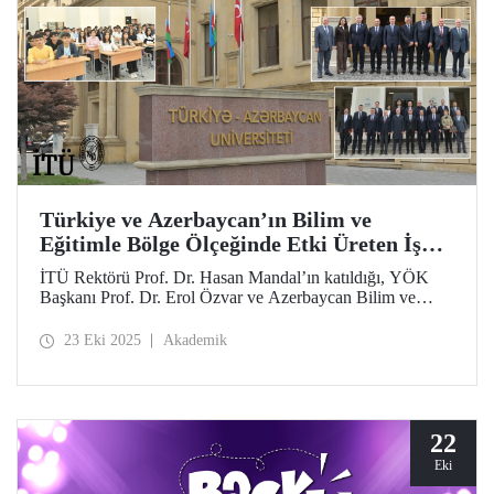
Türkiye ve Azerbaycan’ın Bilim ve
Eğitimle Bölge Ölçeğinde Etki Üreten İş
Birliği
İTÜ Rektörü Prof. Dr. Hasan Mandal’ın katıldığı, YÖK
Başkanı Prof. Dr. Erol Özvar ve Azerbaycan Bilim ve
Eğitim Bakanı Emin Amrullayev öncülüğündeki Türkiye–
Azerbaycan Üniversitesi ve Karabağ Üniversitesi
23 Eki 2025
Akademik
ziyaretleri iki kardeş ülke arasındaki yükseköğretim iş
birliğini bilim ve eğitim temelinde güçlendirdi.
22
Eki