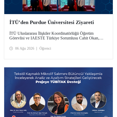
İTÜ’den Purdue Üniversitesi Ziyareti
İTÜ Uluslararası İlişkiler Koordinatörlüğü Öğretim
Görevlisi ve IAESTE Türkiye Sorumlusu Cahit Okan,
akademik ilişkileri ve iş birliğini geliştirmek amacıyla 20-27
Temmuz tarihlerinde ABD’de dünyanın önde gelen
06 Ağu 2026
Öğrenci
araştırma üniversitelerinden Purdue Üniversitesi başta
olmak üzere bir dizi ziyarette bulundu.