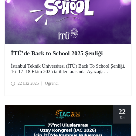
İTÜ’de Back to School 2025 Şenliği
İstanbul Teknik Üniversitesi (İTÜ) Back To School Şenliği,
16–17–18 Ekim 2025 tarihleri arasında Ayazağa
Yerleşkemizde yapıldı. İTÜ’lüler teknik, kültürel, sportif
etkinlikler ve konserlerle şenlik coşkusunu doyasıya yaşadı.
22 Eki 2025
Öğrenci
22
Eki