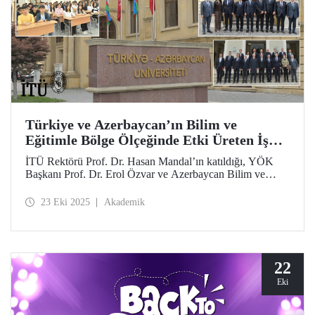
Türkiye ve Azerbaycan’ın Bilim ve
Eğitimle Bölge Ölçeğinde Etki Üreten İş
Birliği
İTÜ Rektörü Prof. Dr. Hasan Mandal’ın katıldığı, YÖK
Başkanı Prof. Dr. Erol Özvar ve Azerbaycan Bilim ve
Eğitim Bakanı Emin Amrullayev öncülüğündeki Türkiye–
Azerbaycan Üniversitesi ve Karabağ Üniversitesi
23 Eki 2025
Akademik
ziyaretleri iki kardeş ülke arasındaki yükseköğretim iş
birliğini bilim ve eğitim temelinde güçlendirdi.
22
Eki