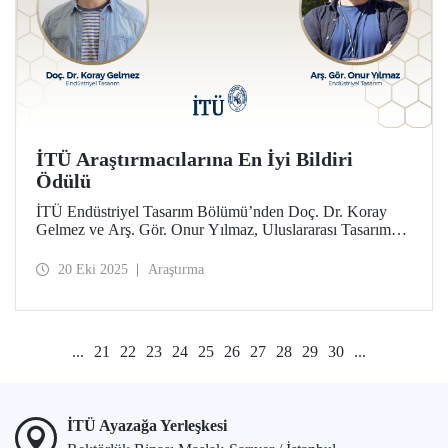
İTÜ Araştırmacılarına En İyi Bildiri
Ödülü
İTÜ Endüstriyel Tasarım Bölümü’nden Doç. Dr. Koray
Gelmez ve Arş. Gör. Onur Yılmaz, Uluslararası Tasarım
Tarihi ve Tasarım Çalışmaları Konferansı’nda (ICDHS) En
İyi Bildiri Ödülü'ne layık görüldü.
20 Eki 2025
Araştırma
...
21
22
23
24
25
26
27
28
29
30
...
İTÜ Ayazağa Yerleşkesi