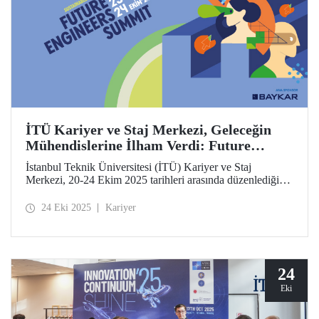
İTÜ Kariyer ve Staj Merkezi, Geleceğin
Mühendislerine İlham Verdi: Future
Engineers Summit 2025
İstanbul Teknik Üniversitesi (İTÜ) Kariyer ve Staj
Merkezi, 20-24 Ekim 2025 tarihleri arasında düzenlediği
Future Engineers Summit’in (FES) üçüncüsünü Ayazağa
Yerleşkemizde başarıyla tamamladı.
24 Eki 2025
Kariyer
24
Eki