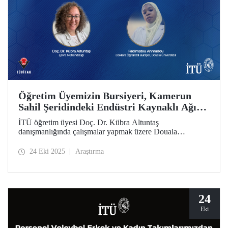
Öğretim Üyemizin Bursiyeri, Kamerun
Sahil Şeridindeki Endüstri Kaynaklı Ağır
Metal Kirliliğine Odaklanıyor
İTÜ öğretim üyesi Doç. Dr. Kübra Altuntaş
danışmanlığında çalışmalar yapmak üzere Douala
Üniversitesi doktora öğrencisi Fadimatou Ahmadou,
2216B TÜBİTAK-TWAS Doktora Sırası ve Doktora
24 Eki 2025
Araştırma
Sonrası Araştırma Burs Programları kapsamında
bursiyerliğe hak kazandı.
24
Eki