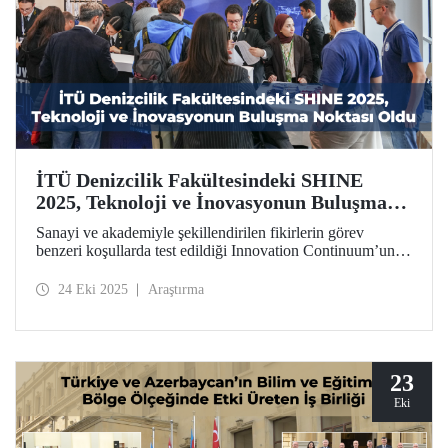
İTÜ Denizcilik Fakültesindeki SHINE
2025, Teknoloji ve İnovasyonun Buluşma
Noktası Oldu
Sanayi ve akademiyle şekillendirilen fikirlerin görev
benzeri koşullarda test edildiği Innovation Continuum’un
zirve noktası SHINE 2025, 13-17 Ekim 2025 tarihlerinde
Denizcilik Fakültemizin katkısıyla Tuzla Yerleşkemizde
24 Eki 2025
Araştırma
gerçekleştirildi.
23
Eki