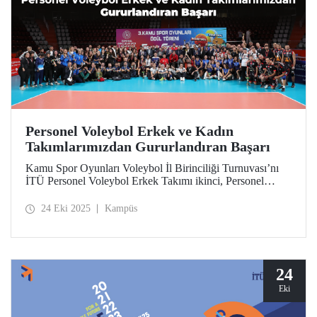
Personel Voleybol Erkek ve Kadın
Takımlarımızdan Gururlandıran Başarı
Kamu Spor Oyunları Voleybol İl Birinciliği Turnuvası’nı
İTÜ Personel Voleybol Erkek Takımı ikinci, Personel
Voleybol Kadın Takımı ise beşinci tamamladı.
Takımlarımız, elde ettikleri bu derecelerle katılmaya hak
24 Eki 2025
Kampüs
kazandıkları Marmara Bölge Finalleri’nde mücadele
edecek.
24
Eki