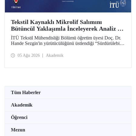
Tekstil Kaynaklı Mikrolif Salımını
Bütüncül Yaklaşımla İnceleyerek Analiz ve
Azaltım Stratejileri Geliştirecek Projeye
İTÜ Tekstil Mühendisliği Bölümü öğretim üyesi Doç. Dr.
TÜBİTAK Desteği
Hande Sezgin'in yürütücülüğünü üstlendiği “Sürdürülebilir
Pamuk ve Polyester Esaslı Tekstil Ürünlerinde Kullanım
Koşullarına Bağlı Mikrolif Salımı: Aşınma, UV Maruziyeti
05 Ağu 2026
Akademik
ve Yıkama Döngülerinin Bütünsel Analizi ve Azaltım
Stratejilerinin Geliştirilmesi” başlıklı proje, TÜBİTAK
2515 – COST Aksiyon Üyeleri Ar-Ge Destek Programı
kapsamında desteklenmeye hak kazandı.
Tüm Haberler
Akademik
Öğrenci
Mezun