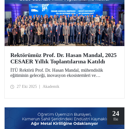
Rektörümüz Prof. Dr. Hasan Mandal, 2025
CESAER Yıllık Toplantılarına Katıldı
İTÜ Rektörü Prof. Dr. Hasan Mandal, mühendislik
eğitiminin geleceği, inovasyon ekosistemleri ve
üniversitelerin Avrupa’nın yeşil ve dijital dönüşümündeki
öncü rolünün ele alındığı 2025 CESAER Yıllık
27 Eki 2025
Akademik
Toplantılarına katıldı.
24
Eki