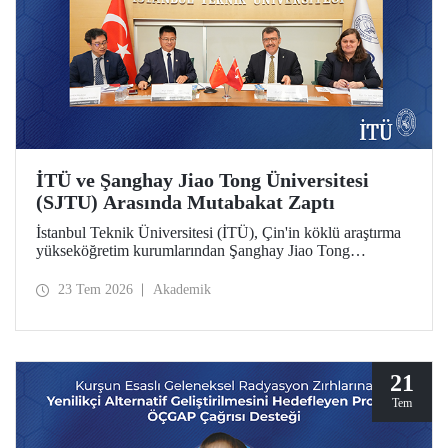
İTÜ ve Şanghay Jiao Tong Üniversitesi
(SJTU) Arasında Mutabakat Zaptı
İstanbul Teknik Üniversitesi (İTÜ), Çin'in köklü araştırma
yükseköğretim kurumlarından Şanghay Jiao Tong
Üniversitesi (SJTU) ile akademik ve bilimsel iş birliğini
geliştirmek için bir mutabakat zaptı (MoU) imzalandı.
23 Tem 2026
Akademik
21
Tem