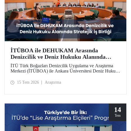
İTÜBOA ile DEHUKAM Arasında
Denizcilik ve Deniz Hukuku Alanında
Stratejik İş Birliği
İTÜ Türk Boğazları Denizcilik Uygulama ve Araştırma
Merkezi (İTÜBOA) ile Ankara Üniversitesi Deniz Hukuku
Ulusal Araştırma Merkezi (DEHUKAM), ülkemizin
denizcilik politikalarını ve Mavi Vatan vizyonunu bilimsel
15 Tem 2026
Araştırma
temellerle güçlendirmek amacıyla stratejik bir iş birliği
protokolüne imza attı.
14
Tem