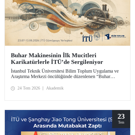
Buhar Makinesinin İlk Mucitleri
Karikatürlerle İTÜ’de Sergileniyor
İstanbul Teknik Üniversitesi Bilim Toplum Uygulama ve
Araştırma Merkezi öncülüğünde düzenlenen “Buhar
Makinesinin İlk Mucitleri” karikatür sergisi, İTÜ Prof. Dr.
Necmettin Erbakan Gümüşsuyu Yerleşkesi’nde
24 Tem 2026
Akademik
ziyaretçileriyle buluşuyor. Sergi, 23 Temmuz–13 Ağustos
2026 tarihleri arasında ziyarete açık olacak.
23
Tem