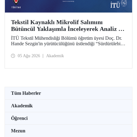
Tekstil Kaynaklı Mikrolif Salımını
Bütüncül Yaklaşımla İnceleyerek Analiz ve
Azaltım Stratejileri Geliştirecek Projeye
İTÜ Tekstil Mühendisliği Bölümü öğretim üyesi Doç. Dr.
TÜBİTAK Desteği
Hande Sezgin'in yürütücülüğünü üstlendiği “Sürdürülebilir
Pamuk ve Polyester Esaslı Tekstil Ürünlerinde Kullanım
Koşullarına Bağlı Mikrolif Salımı: Aşınma, UV Maruziyeti
05 Ağu 2026
Akademik
ve Yıkama Döngülerinin Bütünsel Analizi ve Azaltım
Stratejilerinin Geliştirilmesi” başlıklı proje, TÜBİTAK
2515 – COST Aksiyon Üyeleri Ar-Ge Destek Programı
kapsamında desteklenmeye hak kazandı.
Tüm Haberler
Akademik
Öğrenci
Mezun