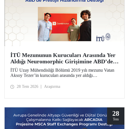
İTÜ Mezununun Kurucuları Arasında Yer
Aldığı Neuromorphic Girişimine ABD’de
Prestijli Hızlandırma Desteği
İTÜ Uzay Mühendisliği Bölümü 2019 yılı mezunu Vatan
Aksoy Tezer’in kurucuları arasında yer aldığı
Neuromorphic girişimi, ABD’nin en prestijli hızlandırma
programı Y Combinator’ın (YC) 2026 yaz dönemine kabul
28 Tem 2026
Araştırma
edildi. Girişim, 500 bin dolar yatırım aldı.
28
Tem