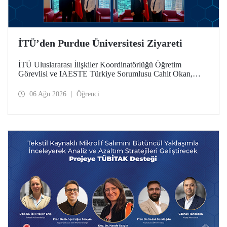
İTÜ’den Purdue Üniversitesi Ziyareti
İTÜ Uluslararası İlişkiler Koordinatörlüğü Öğretim
Görevlisi ve IAESTE Türkiye Sorumlusu Cahit Okan,
akademik ilişkileri ve iş birliğini geliştirmek amacıyla 20-27
Temmuz tarihlerinde ABD’de dünyanın önde gelen
06 Ağu 2026
Öğrenci
araştırma üniversitelerinden Purdue Üniversitesi başta
olmak üzere bir dizi ziyarette bulundu.