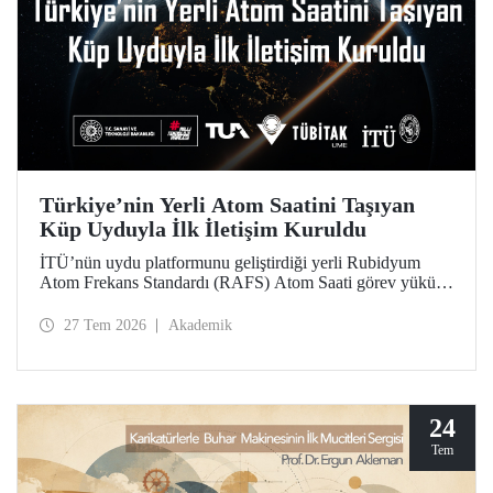
Türkiye’nin Yerli Atom Saatini Taşıyan
Küp Uyduyla İlk İletişim Kuruldu
İTÜ’nün uydu platformunu geliştirdiği yerli Rubidyum
Atom Frekans Standardı (RAFS) Atom Saati görev yükünü
taşıyan RAFS Küp Uydusu uzaya fırlatıldı. Uyduyla
başarılı şekilde iletişim kuruldu ve birçok telemetri alındı.
27 Tem 2026
Akademik
RAFS, Türkiye’nin uzay tabanlı zamanlama ve konumlama
teknolojileri açısından büyük önem taşıyor.
24
Tem