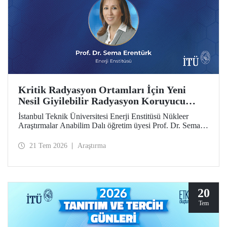
Kritik Radyasyon Ortamları İçin Yeni
Nesil Giyilebilir Radyasyon Koruyucu
Prototipler Geliştirilecek
İstanbul Teknik Üniversitesi Enerji Enstitüsü Nükleer
Araştırmalar Anabilim Dalı öğretim üyesi Prof. Dr. Sema
Erentürk yürütücülüğünde, "Kritik Radyasyon Ortamları
için Katmanlı Metal-Polimer Kompozit Esaslı Ateşe
21 Tem 2026
Araştırma
Dayanıklı Giyilebilir İyonize Radyasyon Koruyucu
Sisteminin Geliştirilmesi" başlıklı proje, Özel Çağrılı Genel
Araştırma Projesi (ÖÇGAP) desteği kazandı. Projeyle
kritik radyasyon ortamlarında kullanılmak üzere hafif,
esnek, ateşe dayanıklı ve yüksek performanslı yeni nesil
20
giyilebilir radyasyon koruyucu sistemlerin geliştirilmesi
Tem
hedefleniyor.