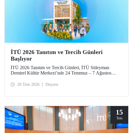
İTÜ 2026 Tanıtım ve Tercih Günleri
Başlıyor
İTÜ 2026 Tanıtım ve Tercih Günleri, İTÜ Süleyman
Demirel Kültür Merkezi’nde 24 Temmuz – 7 Ağustos
tarihlerinde düzenlenecek. Gelen ziyaretçiler; İTÜ tanıtım
sunumlarına katılma, Ayazağa Yerleşkesi’ni otobüsle
20 Tem 2026
Duyuru
gezme, İTÜ’nün sağladığı burs ve barınma gibi olanaklar
ve bölümler hakkında yüz yüze bilgi alma imkânı bulacak.
Aday öğrenciler ve aileleri ayrıca ilgili fakülte ve birimleri,
20 Temmuz – 13 Ağustos tarihleri arasında ziyaret ederek
bilgi alabilecek.
15
Tem