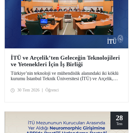
İTÜ ve Arçelik’ten Geleceğin Teknolojileri
ve Yetenekleri İçin İş Birliği
Türkiye’nin teknoloji ve mühendislik alanındaki iki köklü
kurumu İstanbul Teknik Üniversitesi (İTÜ) ve Arçelik,
üniversite-sanayi iş birliğini güçlendirecek bir protokole
imza attı. Protokol, ortak bilimsel araştırmalar ve yenilikçi
30 Tem 2026
Öğrenci
teknolojilerin transferinin yanı sıra öğrencilere staj, gelişim
programları, bitirme projeleri ve mentörlük olanakları
sunulmasını kapsıyor.
28
Tem