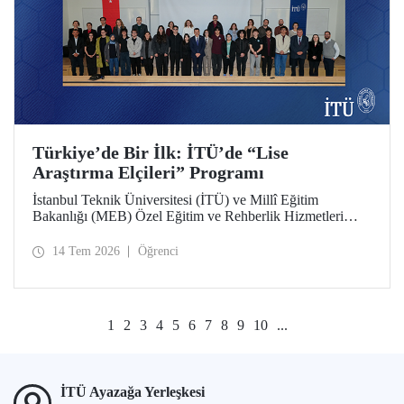
Türkiye’de Bir İlk: İTÜ’de “Lise
Araştırma Elçileri” Programı
İstanbul Teknik Üniversitesi (İTÜ) ve Millî Eğitim
Bakanlığı (MEB) Özel Eğitim ve Rehberlik Hizmetleri
Genel Müdürlüğü arasında hayata geçirilen iş birliği
protokolü, üstün yetenekli lise öğrencilerini “araştırma
14 Tem 2026
Öğrenci
elçilerine” dönüştürüyor.
1
2
3
4
5
6
7
8
9
10
...
İTÜ Ayazağa Yerleşkesi