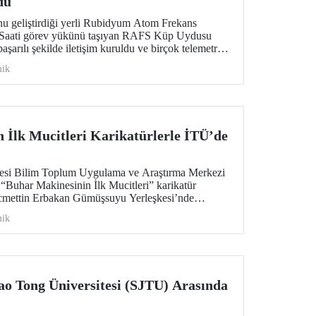
du
u geliştirdiği yerli Rubidyum Atom Frekans
Saati görev yükünü taşıyan RAFS Küp Uydusu
başarılı şekilde iletişim kuruldu ve birçok telemetri
in uzay tabanlı zamanlama ve konumlama
ik
üyük önem taşıyor.
 İlk Mucitleri Karikatürlerle İTÜ’de
itesi Bilim Toplum Uygulama ve Araştırma Merkezi
Buhar Makinesinin İlk Mucitleri” karikatür
ecmettin Erbakan Gümüşsuyu Yerleşkesi’nde
r. Sergi, 23 Temmuz–13 Ağustos 2026 tarihleri
ik
cak.
ao Tong Üniversitesi (SJTU) Arasında