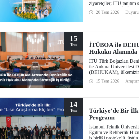
ziyaretçiler; İTÜ tanıtım
otobüsle gezme, İTÜ’nün 
20 Tem 2026
Duyuru
bölümler hakkında yüz yüze bilgi
aileleri ayrıca ilgili fakülte ve biri
arasında ziyaret ederek bi
15
İTÜBOA ile DEHUK
Tem
Hukuku Alanında St
İTÜ Türk Boğazları Den
ile Ankara Üniversitesi
(DEHUKAM), ülkemizin de
bilimsel temellerle güçlen
15 Tem 2026
Araştır
imza attı.
14
Türkiye’de Bir İlk
Tem
Programı
İstanbul Teknik Üniversi
Eğitim ve Rehberlik Hizm
iş birliği protokolü, üstün