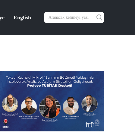
ye
English