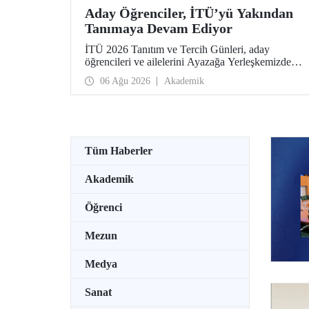
Aday Öğrenciler, İTÜ’yü Yakından
Tanımaya Devam Ediyor
İTÜ 2026 Tanıtım ve Tercih Günleri, aday
öğrencileri ve ailelerini Ayazağa Yerleşkemizde
ağırlamaya devam ediyor. Tanıtım ve Tercih
06 Ağu 2026
Akademik
Günleri 7 Ağustos’ta tamamlanacak, ilgili fakülte
ve birimler adaylara bilgi vermeye devam edecek.
Tüm Haberler
Akademik
Öğrenci
Mezun
Medya
Sanat