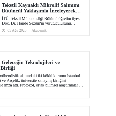
Tekstil Kaynaklı Mikrolif Salımını
Bütüncül Yaklaşımla İnceleyerek
Analiz ve Azaltım Stratejileri
İTÜ Tekstil Mühendisliği Bölümü öğretim üyesi
Geliştirecek Projeye TÜBİTAK
Doç. Dr. Hande Sezgin'in yürütücülüğünü
Desteği
üstlendiği “Sürdürülebilir Pamuk ve Polyester
05 Ağu 2026
Akademik
Esaslı Tekstil Ürünlerinde Kullanım Koşullarına
Bağlı Mikrolif Salımı: Aşınma, UV Maruziyeti ve
Yıkama Döngülerinin Bütünsel Analizi ve
Azaltım Stratejilerinin Geliştirilmesi” başlıklı
proje, TÜBİTAK 2515 – COST Aksiyon Üyeleri
Ar-Ge Destek Programı kapsamında
desteklenmeye hak kazandı.
 Geleceğin Teknolojileri ve
 Birliği
mühendislik alanındaki iki köklü kurumu İstanbul
ve Arçelik, üniversite-sanayi iş birliğini
e imza attı. Protokol, ortak bilimsel araştırmalar ve
ansferinin yanı sıra öğrencilere staj, gelişim
i
eleri ve mentörlük olanakları sunulmasını kapsıyor.