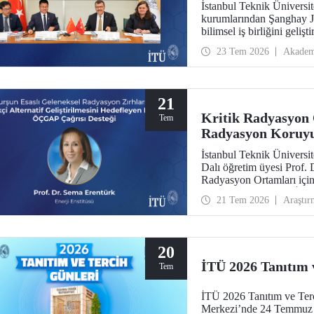
İstanbul Teknik Üniversit
kurumlarından Şanghay J
bilimsel iş birliğini geli
23 Tem 2026
Akadem
21
Kritik Radyasyon O
Tem
Radyasyon Koruyuc
İstanbul Teknik Üniversit
Dalı öğretim üyesi Prof.
Radyasyon Ortamları içi
Dayanıklı Giyilebilir İy
21 Tem 2026
Araştır
Geliştirilmesi" başlıklı 
desteği kazandı. Projeyle
hafif, esnek, ateşe dayanı
radyasyon koruyucu sistem
20
İTÜ 2026 Tanıtım 
Tem
İTÜ 2026 Tanıtım ve Ter
Merkezi’nde 24 Temmuz –