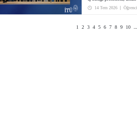
dönüştürüyor.
14 Tem 2026
Öğrenc
1
2
3
4
5
6
7
8
9
10
..