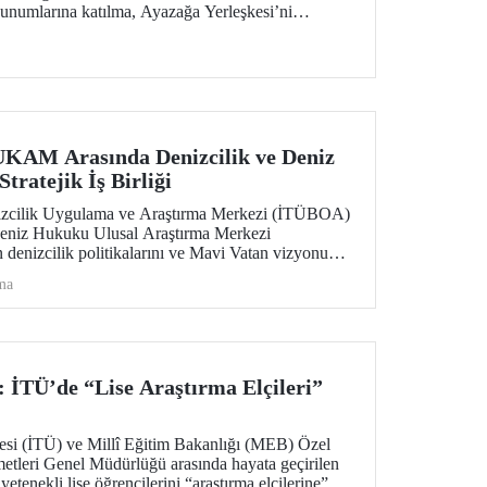
 sunumlarına katılma, Ayazağa Yerleşkesi’ni
sağladığı burs ve barınma gibi olanaklar ve
 alma imkânı bulacak. Aday öğrenciler ve
mleri, 20 Temmuz – 13 Ağustos tarihleri
lgi alabilecek.
AM Arasında Denizcilik ve Deniz
ratejik İş Birliği
izcilik Uygulama ve Araştırma Merkezi (İTÜBOA)
 Deniz Hukuku Ulusal Araştırma Merkezi
nizcilik politikalarını ve Mavi Vatan vizyonunu
dirmek amacıyla stratejik bir iş birliği protokolüne
ma
: İTÜ’de “Lise Araştırma Elçileri”
tesi (İTÜ) ve Millî Eğitim Bakanlığı (MEB) Özel
etleri Genel Müdürlüğü arasında hayata geçirilen
 yetenekli lise öğrencilerini “araştırma elçilerine”