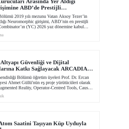
rucuları Arasında Yer Aldığı
şimine ABD’de Prestijli
ği
Bölümü 2019 yılı mezunu Vatan Aksoy Tezer’in
ldığı Neuromorphic girişimi, ABD’nin en prestijli
Combinator’ın (YC) 2026 yaz dönemine kabul
lar yatırım aldı.
ma
ltyapı Güvenliği ve Dijital
larına Katkı Sağlayacak ARCADIA
aff Exchanges Programı Desteği
endisliği Bölümü öğretim üyeleri Prof. Dr. Ercan
esi Ahmet Güllü'nün eş proje yürütücüleri olarak
mented Reality, Operator-Centred Tools, Causal
 for Infrastructure Assessment) başlıklı proje,
ik
łodowska-Curie Actions (MSCA) Staff Exchanges
teklenmeye hak kazandı.
 Atom Saatini Taşıyan Küp Uyduyla