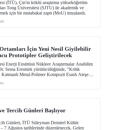
esi (İTÜ), Çin'in köklü araştırma yükseköğretim
iao Tong Üniversitesi (SJTU) ile akademik ve
ştirmek için bir mutabakat zaptı (MoU) imzalandı.
ik
rtamları İçin Yeni Nesil Giyilebilir
u Prototipler Geliştirilecek
esi Enerji Enstitüsü Nükleer Araştırmalar Anabilim
 Dr. Sema Erentürk yürütücülüğünde, "Kritik
n Katmanlı Metal-Polimer Kompozit Esaslı Ateşe
onize Radyasyon Koruyucu Sisteminin
ma
proje, Özel Çağrılı Genel Araştırma Projesi (ÖÇGAP)
 kritik radyasyon ortamlarında kullanılmak üzere
klı ve yüksek performanslı yeni nesil giyilebilir
lerin geliştirilmesi hedefleniyor.
ve Tercih Günleri Başlıyor
cih Günleri, İTÜ Süleyman Demirel Kültür
 7 Ağustos tarihlerinde düzenlenecek. Gelen