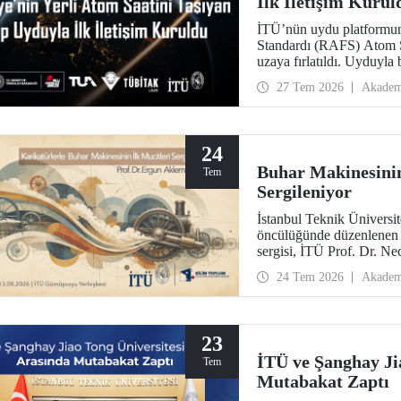
İlk İletişim Kurul
İTÜ’nün uydu platformun
Standardı (RAFS) Atom 
uzaya fırlatıldı. Uyduyla 
alındı. RAFS, Türkiye’n
27 Tem 2026
Akadem
teknolojileri açısından b
24
Buhar Makinesinin
Tem
Sergileniyor
İstanbul Teknik Ünivers
öncülüğünde düzenlenen “
sergisi, İTÜ Prof. Dr. N
ziyaretçileriyle buluşuyo
24 Tem 2026
Akadem
arasında ziyarete açık ola
23
İTÜ ve Şanghay Ji
Tem
Mutabakat Zaptı