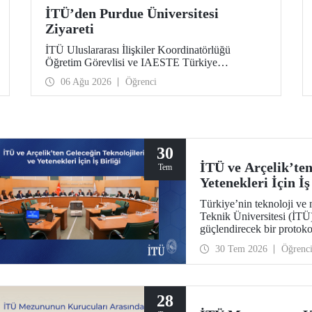
İTÜ’den Purdue Üniversitesi
Ziyareti
İTÜ Uluslararası İlişkiler Koordinatörlüğü
Öğretim Görevlisi ve IAESTE Türkiye
Sorumlusu Cahit Okan, akademik ilişkileri ve iş
06 Ağu 2026
Öğrenci
birliğini geliştirmek amacıyla 20-27 Temmuz
tarihlerinde ABD’de dünyanın önde gelen
araştırma üniversitelerinden Purdue Üniversitesi
başta olmak üzere bir dizi ziyarette bulundu.
30
İTÜ ve Arçelik’ten
Tem
Yetenekleri İçin İş
Türkiye’nin teknoloji ve 
Teknik Üniversitesi (İTÜ) 
güçlendirecek bir protokol
yenilikçi teknolojilerin tr
30 Tem 2026
Öğrenc
programları, bitirme proj
28