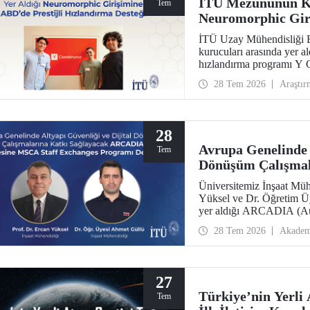
İTÜ Mezununun Ku
Tem
Neuromorphic Giri
Hızlandırma Deste
İTÜ Uzay Mühendisliği 
kurucuları arasında yer a
hızlandırma programı Y 
edildi. Girişim, 500 bin do
28 Tem 2026
Araştır
28
Avrupa Genelinde A
Tem
Dönüşüm Çalışma
Projesine MSCA St
Üniversitemiz İnşaat Müh
Yüksel ve Dr. Öğretim Üy
yer aldığı ARCADIA (Aug
Inference & Digital Twins
28 Tem 2026
Akadem
Avrupa Birliği Marie Sk
Programı kapsamında des
27
Türkiye’nin Yerli
Tem