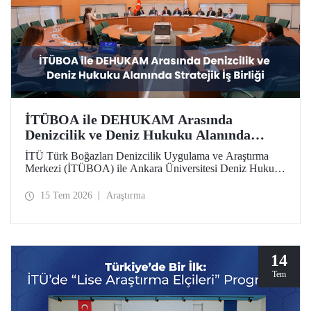
İTÜBOA ile DEHUKAM Arasında
Denizcilik ve Deniz Hukuku Alanında
Stratejik İş Birliği
İTÜ Türk Boğazları Denizcilik Uygulama ve Araştırma
Merkezi (İTÜBOA) ile Ankara Üniversitesi Deniz Hukuku
Ulusal Araştırma Merkezi (DEHUKAM), ülkemizin
denizcilik politikalarını ve Mavi Vatan vizyonunu bilimsel
15 Tem 2026
Araştırma
temellerle güçlendirmek amacıyla stratejik bir iş birliği
protokolüne imza attı.
14
Tem