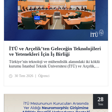
İTÜ ve Arçelik’ten Geleceğin Teknolojileri
ve Yetenekleri İçin İş Birliği
Türkiye’nin teknoloji ve mühendislik alanındaki iki köklü
kurumu İstanbul Teknik Üniversitesi (İTÜ) ve Arçelik,
üniversite-sanayi iş birliğini güçlendirecek bir protokole
imza attı. Protokol, ortak bilimsel araştırmalar ve yenilikçi
30 Tem 2026
Öğrenci
teknolojilerin transferinin yanı sıra öğrencilere staj, gelişim
programları, bitirme projeleri ve mentörlük olanakları
sunulmasını kapsıyor.
28
Tem