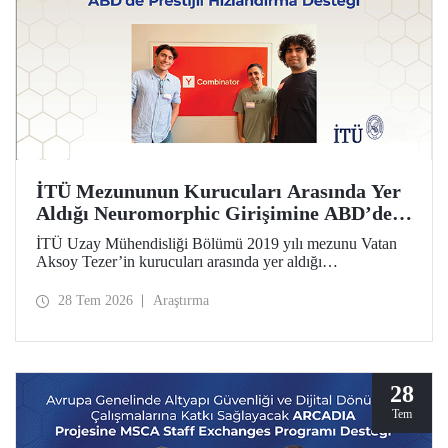
İTÜ Mezununun Kurucuları Arasında Yer
Aldığı Neuromorphic Girişimine ABD’de
Prestijli Hızlandırma Desteği
İTÜ Uzay Mühendisliği Bölümü 2019 yılı mezunu Vatan
Aksoy Tezer’in kurucuları arasında yer aldığı
Neuromorphic girişimi, ABD’nin en prestijli hızlandırma
programı Y Combinator’ın (YC) 2026 yaz dönemine kabul
28 Tem 2026
Araştırma
edildi. Girişim, 500 bin dolar yatırım aldı.
28
Tem