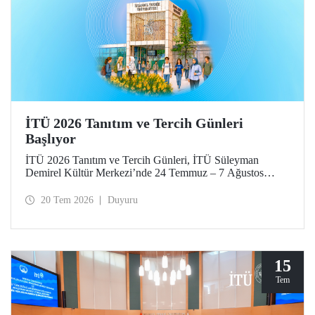
İTÜ 2026 Tanıtım ve Tercih Günleri
Başlıyor
İTÜ 2026 Tanıtım ve Tercih Günleri, İTÜ Süleyman
Demirel Kültür Merkezi’nde 24 Temmuz – 7 Ağustos
tarihlerinde düzenlenecek. Gelen ziyaretçiler; İTÜ tanıtım
sunumlarına katılma, Ayazağa Yerleşkesi’ni otobüsle
20 Tem 2026
Duyuru
gezme, İTÜ’nün sağladığı burs ve barınma gibi olanaklar
ve bölümler hakkında yüz yüze bilgi alma imkânı bulacak.
Aday öğrenciler ve aileleri ayrıca ilgili fakülte ve birimleri,
20 Temmuz – 13 Ağustos tarihleri arasında ziyaret ederek
bilgi alabilecek.
15
Tem