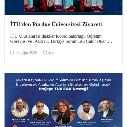
İTÜ’den Purdue Üniversitesi Ziyareti
İTÜ Uluslararası İlişkiler Koordinatörlüğü Öğretim
Görevlisi ve IAESTE Türkiye Sorumlusu Cahit Okan,
akademik ilişkileri ve iş birliğini geliştirmek amacıyla 20-27
Temmuz tarihlerinde ABD’de dünyanın önde gelen
06 Ağu 2026
Öğrenci
araştırma üniversitelerinden Purdue Üniversitesi başta
olmak üzere bir dizi ziyarette bulundu.