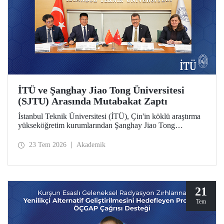
İTÜ ve Şanghay Jiao Tong Üniversitesi
(SJTU) Arasında Mutabakat Zaptı
İstanbul Teknik Üniversitesi (İTÜ), Çin'in köklü araştırma
yükseköğretim kurumlarından Şanghay Jiao Tong
Üniversitesi (SJTU) ile akademik ve bilimsel iş birliğini
geliştirmek için bir mutabakat zaptı (MoU) imzalandı.
23 Tem 2026
Akademik
21
Tem