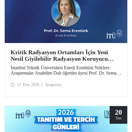
Kritik Radyasyon Ortamları İçin Yeni
Nesil Giyilebilir Radyasyon Koruyucu
Prototipler Geliştirilecek
İstanbul Teknik Üniversitesi Enerji Enstitüsü Nükleer
Araştırmalar Anabilim Dalı öğretim üyesi Prof. Dr. Sema
Erentürk yürütücülüğünde, "Kritik Radyasyon Ortamları
için Katmanlı Metal-Polimer Kompozit Esaslı Ateşe
21 Tem 2026
Araştırma
Dayanıklı Giyilebilir İyonize Radyasyon Koruyucu
Sisteminin Geliştirilmesi" başlıklı proje, Özel Çağrılı Genel
Araştırma Projesi (ÖÇGAP) desteği kazandı. Projeyle
kritik radyasyon ortamlarında kullanılmak üzere hafif,
esnek, ateşe dayanıklı ve yüksek performanslı yeni nesil
20
giyilebilir radyasyon koruyucu sistemlerin geliştirilmesi
Tem
hedefleniyor.