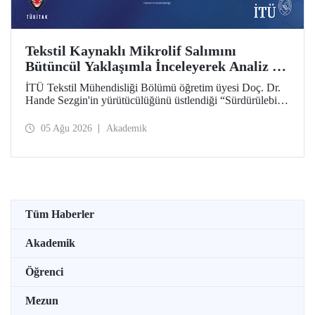
Tekstil Kaynaklı Mikrolif Salımını
Bütüncül Yaklaşımla İnceleyerek Analiz ve
Azaltım Stratejileri Geliştirecek Projeye
İTÜ Tekstil Mühendisliği Bölümü öğretim üyesi Doç. Dr.
TÜBİTAK Desteği
Hande Sezgin'in yürütücülüğünü üstlendiği “Sürdürülebilir
Pamuk ve Polyester Esaslı Tekstil Ürünlerinde Kullanım
Koşullarına Bağlı Mikrolif Salımı: Aşınma, UV Maruziyeti
05 Ağu 2026
Akademik
ve Yıkama Döngülerinin Bütünsel Analizi ve Azaltım
Stratejilerinin Geliştirilmesi” başlıklı proje, TÜBİTAK
2515 – COST Aksiyon Üyeleri Ar-Ge Destek Programı
kapsamında desteklenmeye hak kazandı.
Tüm Haberler
Akademik
Öğrenci
Mezun