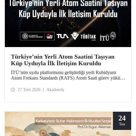
Türkiye’nin Yerli Atom Saatini Taşıyan
Küp Uyduyla İlk İletişim Kuruldu
İTÜ’nün uydu platformunu geliştirdiği yerli Rubidyum
Atom Frekans Standardı (RAFS) Atom Saati görev yükünü
taşıyan RAFS Küp Uydusu uzaya fırlatıldı. Uyduyla
başarılı şekilde iletişim kuruldu ve birçok telemetri alındı.
27 Tem 2026
Akademik
RAFS, Türkiye’nin uzay tabanlı zamanlama ve konumlama
teknolojileri açısından büyük önem taşıyor.
24
Tem