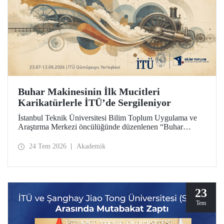
Buhar Makinesinin İlk Mucitleri
Karikatürlerle İTÜ’de Sergileniyor
İstanbul Teknik Üniversitesi Bilim Toplum Uygulama ve
Araştırma Merkezi öncülüğünde düzenlenen “Buhar
Makinesinin İlk Mucitleri” karikatür sergisi, İTÜ Prof. Dr.
Necmettin Erbakan Gümüşsuyu Yerleşkesi’nde
24 Tem 2026
Akademik
ziyaretçileriyle buluşuyor. Sergi, 23 Temmuz–13 Ağustos
2026 tarihleri arasında ziyarete açık olacak.
23
Tem