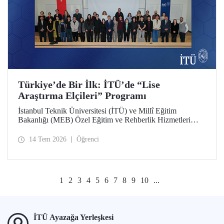
Türkiye’de Bir İlk: İTÜ’de “Lise
Araştırma Elçileri” Programı
İstanbul Teknik Üniversitesi (İTÜ) ve Millî Eğitim
Bakanlığı (MEB) Özel Eğitim ve Rehberlik Hizmetleri
Genel Müdürlüğü arasında hayata geçirilen iş birliği
protokolü, üstün yetenekli lise öğrencilerini “araştırma
14 Tem 2026
Öğrenci
elçilerine” dönüştürüyor.
1
2
3
4
5
6
7
8
9
10
...
İTÜ Ayazağa Yerleşkesi