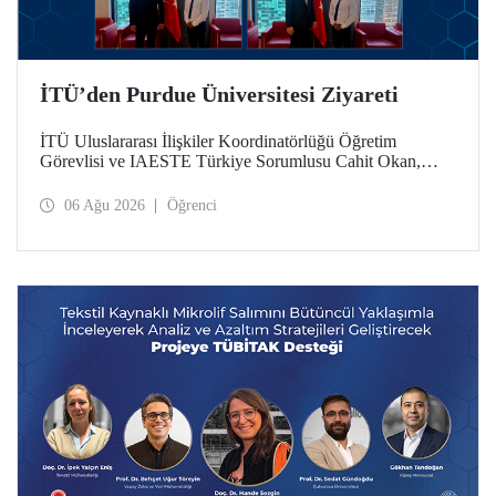
İTÜ’den Purdue Üniversitesi Ziyareti
İTÜ Uluslararası İlişkiler Koordinatörlüğü Öğretim
Görevlisi ve IAESTE Türkiye Sorumlusu Cahit Okan,
akademik ilişkileri ve iş birliğini geliştirmek amacıyla 20-27
Temmuz tarihlerinde ABD’de dünyanın önde gelen
06 Ağu 2026
Öğrenci
araştırma üniversitelerinden Purdue Üniversitesi başta
olmak üzere bir dizi ziyarette bulundu.