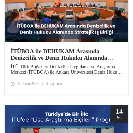
İTÜBOA ile DEHUKAM Arasında
Denizcilik ve Deniz Hukuku Alanında
Stratejik İş Birliği
İTÜ Türk Boğazları Denizcilik Uygulama ve Araştırma
Merkezi (İTÜBOA) ile Ankara Üniversitesi Deniz Hukuku
Ulusal Araştırma Merkezi (DEHUKAM), ülkemizin
denizcilik politikalarını ve Mavi Vatan vizyonunu bilimsel
15 Tem 2026
Araştırma
temellerle güçlendirmek amacıyla stratejik bir iş birliği
protokolüne imza attı.
14
Tem