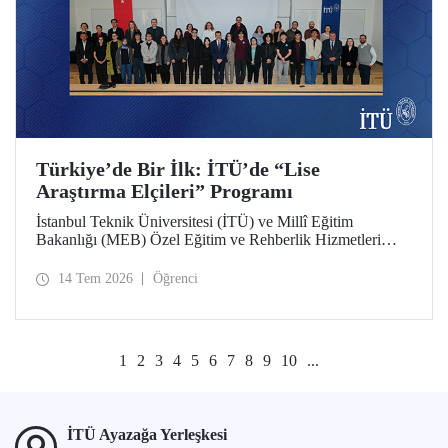
Türkiye’de Bir İlk: İTÜ’de “Lise
Araştırma Elçileri” Programı
İstanbul Teknik Üniversitesi (İTÜ) ve Millî Eğitim
Bakanlığı (MEB) Özel Eğitim ve Rehberlik Hizmetleri
Genel Müdürlüğü arasında hayata geçirilen iş birliği
protokolü, üstün yetenekli lise öğrencilerini “araştırma
14 Tem 2026
Öğrenci
elçilerine” dönüştürüyor.
1
2
3
4
5
6
7
8
9
10
...
İTÜ Ayazağa Yerleşkesi