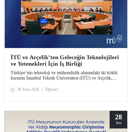
İTÜ ve Arçelik’ten Geleceğin Teknolojileri
ve Yetenekleri İçin İş Birliği
Türkiye’nin teknoloji ve mühendislik alanındaki iki köklü
kurumu İstanbul Teknik Üniversitesi (İTÜ) ve Arçelik,
üniversite-sanayi iş birliğini güçlendirecek bir protokole
imza attı. Protokol, ortak bilimsel araştırmalar ve yenilikçi
30 Tem 2026
Öğrenci
teknolojilerin transferinin yanı sıra öğrencilere staj, gelişim
programları, bitirme projeleri ve mentörlük olanakları
sunulmasını kapsıyor.
28
Tem