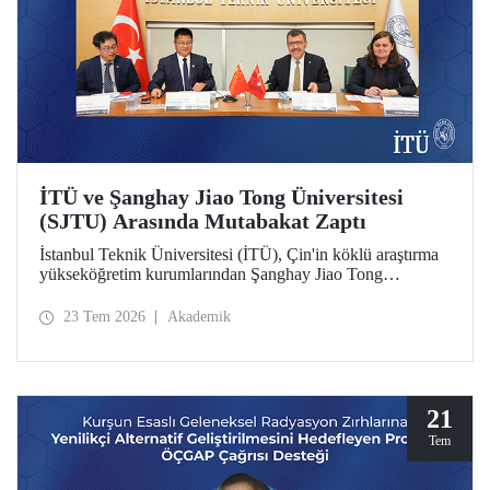
İTÜ ve Şanghay Jiao Tong Üniversitesi
(SJTU) Arasında Mutabakat Zaptı
İstanbul Teknik Üniversitesi (İTÜ), Çin'in köklü araştırma
yükseköğretim kurumlarından Şanghay Jiao Tong
Üniversitesi (SJTU) ile akademik ve bilimsel iş birliğini
geliştirmek için bir mutabakat zaptı (MoU) imzalandı.
23 Tem 2026
Akademik
21
Tem