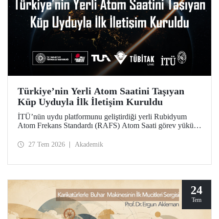
Türkiye’nin Yerli Atom Saatini Taşıyan
Küp Uyduyla İlk İletişim Kuruldu
İTÜ’nün uydu platformunu geliştirdiği yerli Rubidyum
Atom Frekans Standardı (RAFS) Atom Saati görev yükünü
taşıyan RAFS Küp Uydusu uzaya fırlatıldı. Uyduyla
başarılı şekilde iletişim kuruldu ve birçok telemetri alındı.
27 Tem 2026
Akademik
RAFS, Türkiye’nin uzay tabanlı zamanlama ve konumlama
teknolojileri açısından büyük önem taşıyor.
24
Tem