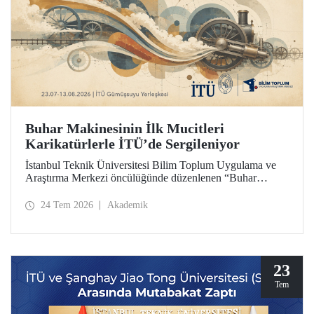
Buhar Makinesinin İlk Mucitleri
Karikatürlerle İTÜ’de Sergileniyor
İstanbul Teknik Üniversitesi Bilim Toplum Uygulama ve
Araştırma Merkezi öncülüğünde düzenlenen “Buhar
Makinesinin İlk Mucitleri” karikatür sergisi, İTÜ Prof. Dr.
Necmettin Erbakan Gümüşsuyu Yerleşkesi’nde
24 Tem 2026
Akademik
ziyaretçileriyle buluşuyor. Sergi, 23 Temmuz–13 Ağustos
2026 tarihleri arasında ziyarete açık olacak.
23
Tem