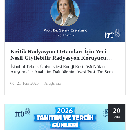
Kritik Radyasyon Ortamları İçin Yeni
Nesil Giyilebilir Radyasyon Koruyucu
Prototipler Geliştirilecek
İstanbul Teknik Üniversitesi Enerji Enstitüsü Nükleer
Araştırmalar Anabilim Dalı öğretim üyesi Prof. Dr. Sema
Erentürk yürütücülüğünde, "Kritik Radyasyon Ortamları
için Katmanlı Metal-Polimer Kompozit Esaslı Ateşe
21 Tem 2026
Araştırma
Dayanıklı Giyilebilir İyonize Radyasyon Koruyucu
Sisteminin Geliştirilmesi" başlıklı proje, Özel Çağrılı Genel
Araştırma Projesi (ÖÇGAP) desteği kazandı. Projeyle
kritik radyasyon ortamlarında kullanılmak üzere hafif,
esnek, ateşe dayanıklı ve yüksek performanslı yeni nesil
20
giyilebilir radyasyon koruyucu sistemlerin geliştirilmesi
Tem
hedefleniyor.