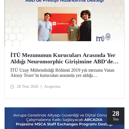
İTÜ Mezununun Kurucuları Arasında Yer
Aldığı Neuromorphic Girişimine ABD’de
Prestijli Hızlandırma Desteği
İTÜ Uzay Mühendisliği Bölümü 2019 yılı mezunu Vatan
Aksoy Tezer’in kurucuları arasında yer aldığı
Neuromorphic girişimi, ABD’nin en prestijli hızlandırma
programı Y Combinator’ın (YC) 2026 yaz dönemine kabul
28 Tem 2026
Araştırma
edildi. Girişim, 500 bin dolar yatırım aldı.
28
Tem