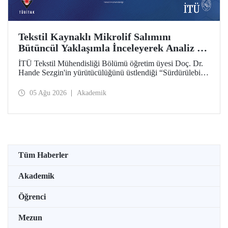
Tekstil Kaynaklı Mikrolif Salımını
Bütüncül Yaklaşımla İnceleyerek Analiz ve
Azaltım Stratejileri Geliştirecek Projeye
İTÜ Tekstil Mühendisliği Bölümü öğretim üyesi Doç. Dr.
TÜBİTAK Desteği
Hande Sezgin'in yürütücülüğünü üstlendiği “Sürdürülebilir
Pamuk ve Polyester Esaslı Tekstil Ürünlerinde Kullanım
Koşullarına Bağlı Mikrolif Salımı: Aşınma, UV Maruziyeti
05 Ağu 2026
Akademik
ve Yıkama Döngülerinin Bütünsel Analizi ve Azaltım
Stratejilerinin Geliştirilmesi” başlıklı proje, TÜBİTAK
2515 – COST Aksiyon Üyeleri Ar-Ge Destek Programı
kapsamında desteklenmeye hak kazandı.
Tüm Haberler
Akademik
Öğrenci
Mezun