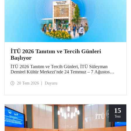
İTÜ 2026 Tanıtım ve Tercih Günleri
Başlıyor
İTÜ 2026 Tanıtım ve Tercih Günleri, İTÜ Süleyman
Demirel Kültür Merkezi’nde 24 Temmuz – 7 Ağustos
tarihlerinde düzenlenecek. Gelen ziyaretçiler; İTÜ tanıtım
sunumlarına katılma, Ayazağa Yerleşkesi’ni otobüsle
20 Tem 2026
Duyuru
gezme, İTÜ’nün sağladığı burs ve barınma gibi olanaklar
ve bölümler hakkında yüz yüze bilgi alma imkânı bulacak.
Aday öğrenciler ve aileleri ayrıca ilgili fakülte ve birimleri,
20 Temmuz – 13 Ağustos tarihleri arasında ziyaret ederek
bilgi alabilecek.
15
Tem