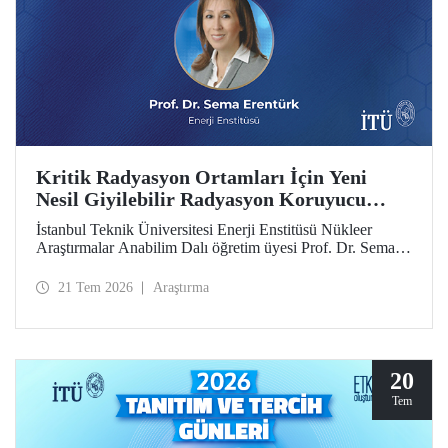
Kritik Radyasyon Ortamları İçin Yeni
Nesil Giyilebilir Radyasyon Koruyucu
Prototipler Geliştirilecek
İstanbul Teknik Üniversitesi Enerji Enstitüsü Nükleer
Araştırmalar Anabilim Dalı öğretim üyesi Prof. Dr. Sema
Erentürk yürütücülüğünde, "Kritik Radyasyon Ortamları
için Katmanlı Metal-Polimer Kompozit Esaslı Ateşe
21 Tem 2026
Araştırma
Dayanıklı Giyilebilir İyonize Radyasyon Koruyucu
Sisteminin Geliştirilmesi" başlıklı proje, Özel Çağrılı Genel
Araştırma Projesi (ÖÇGAP) desteği kazandı. Projeyle
kritik radyasyon ortamlarında kullanılmak üzere hafif,
esnek, ateşe dayanıklı ve yüksek performanslı yeni nesil
20
giyilebilir radyasyon koruyucu sistemlerin geliştirilmesi
Tem
hedefleniyor.