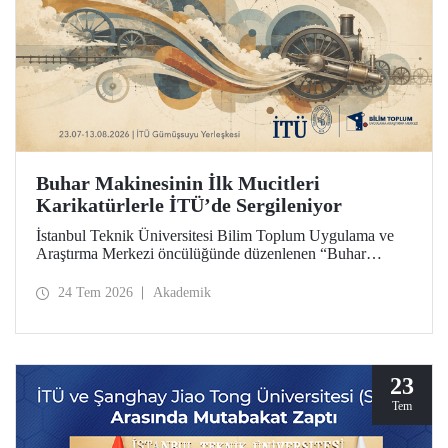
Buhar Makinesinin İlk Mucitleri
Karikatürlerle İTÜ’de Sergileniyor
İstanbul Teknik Üniversitesi Bilim Toplum Uygulama ve
Araştırma Merkezi öncülüğünde düzenlenen “Buhar
Makinesinin İlk Mucitleri” karikatür sergisi, İTÜ Prof. Dr.
Necmettin Erbakan Gümüşsuyu Yerleşkesi’nde
24 Tem 2026
Akademik
ziyaretçileriyle buluşuyor. Sergi, 23 Temmuz–13 Ağustos
2026 tarihleri arasında ziyarete açık olacak.
23
Tem