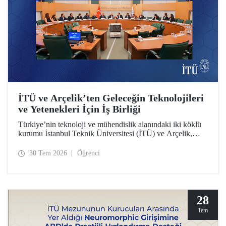
İTÜ ve Arçelik’ten Geleceğin Teknolojileri
ve Yetenekleri İçin İş Birliği
Türkiye’nin teknoloji ve mühendislik alanındaki iki köklü
kurumu İstanbul Teknik Üniversitesi (İTÜ) ve Arçelik,
üniversite-sanayi iş birliğini güçlendirecek bir protokole
imza attı. Protokol, ortak bilimsel araştırmalar ve yenilikçi
30 Tem 2026
Öğrenci
teknolojilerin transferinin yanı sıra öğrencilere staj, gelişim
programları, bitirme projeleri ve mentörlük olanakları
sunulmasını kapsıyor.
28
Tem