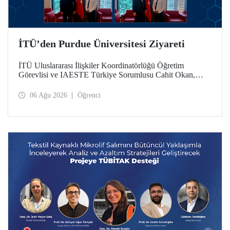
İTÜ’den Purdue Üniversitesi Ziyareti
İTÜ Uluslararası İlişkiler Koordinatörlüğü Öğretim
Görevlisi ve IAESTE Türkiye Sorumlusu Cahit Okan,
akademik ilişkileri ve iş birliğini geliştirmek amacıyla 20-27
Temmuz tarihlerinde ABD’de dünyanın önde gelen
06 Ağu 2026
Öğrenci
araştırma üniversitelerinden Purdue Üniversitesi başta
olmak üzere bir dizi ziyarette bulundu.