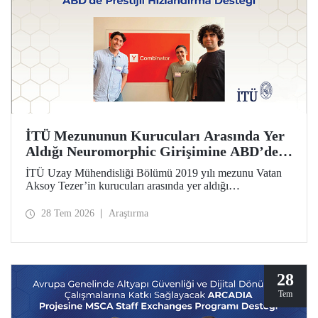
İTÜ Mezununun Kurucuları Arasında Yer
Aldığı Neuromorphic Girişimine ABD’de
Prestijli Hızlandırma Desteği
İTÜ Uzay Mühendisliği Bölümü 2019 yılı mezunu Vatan
Aksoy Tezer’in kurucuları arasında yer aldığı
Neuromorphic girişimi, ABD’nin en prestijli hızlandırma
programı Y Combinator’ın (YC) 2026 yaz dönemine kabul
28 Tem 2026
Araştırma
edildi. Girişim, 500 bin dolar yatırım aldı.
28
Tem