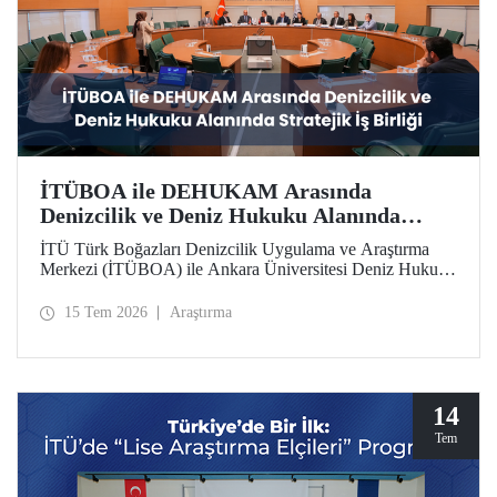
İTÜBOA ile DEHUKAM Arasında
Denizcilik ve Deniz Hukuku Alanında
Stratejik İş Birliği
İTÜ Türk Boğazları Denizcilik Uygulama ve Araştırma
Merkezi (İTÜBOA) ile Ankara Üniversitesi Deniz Hukuku
Ulusal Araştırma Merkezi (DEHUKAM), ülkemizin
denizcilik politikalarını ve Mavi Vatan vizyonunu bilimsel
15 Tem 2026
Araştırma
temellerle güçlendirmek amacıyla stratejik bir iş birliği
protokolüne imza attı.
14
Tem