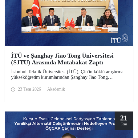
İTÜ ve Şanghay Jiao Tong Üniversitesi
(SJTU) Arasında Mutabakat Zaptı
İstanbul Teknik Üniversitesi (İTÜ), Çin'in köklü araştırma
yükseköğretim kurumlarından Şanghay Jiao Tong
Üniversitesi (SJTU) ile akademik ve bilimsel iş birliğini
geliştirmek için bir mutabakat zaptı (MoU) imzalandı.
23 Tem 2026
Akademik
21
Tem