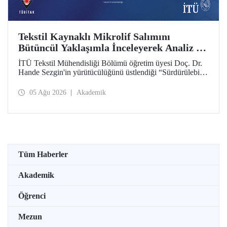
Tekstil Kaynaklı Mikrolif Salımını
Bütüncül Yaklaşımla İnceleyerek Analiz ve
Azaltım Stratejileri Geliştirecek Projeye
İTÜ Tekstil Mühendisliği Bölümü öğretim üyesi Doç. Dr.
TÜBİTAK Desteği
Hande Sezgin'in yürütücülüğünü üstlendiği “Sürdürülebilir
Pamuk ve Polyester Esaslı Tekstil Ürünlerinde Kullanım
Koşullarına Bağlı Mikrolif Salımı: Aşınma, UV Maruziyeti
05 Ağu 2026
Akademik
ve Yıkama Döngülerinin Bütünsel Analizi ve Azaltım
Stratejilerinin Geliştirilmesi” başlıklı proje, TÜBİTAK
2515 – COST Aksiyon Üyeleri Ar-Ge Destek Programı
kapsamında desteklenmeye hak kazandı.
Tüm Haberler
Akademik
Öğrenci
Mezun