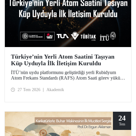
Türkiye’nin Yerli Atom Saatini Taşıyan
Küp Uyduyla İlk İletişim Kuruldu
İTÜ’nün uydu platformunu geliştirdiği yerli Rubidyum
Atom Frekans Standardı (RAFS) Atom Saati görev yükünü
taşıyan RAFS Küp Uydusu uzaya fırlatıldı. Uyduyla
başarılı şekilde iletişim kuruldu ve birçok telemetri alındı.
27 Tem 2026
Akademik
RAFS, Türkiye’nin uzay tabanlı zamanlama ve konumlama
teknolojileri açısından büyük önem taşıyor.
24
Tem