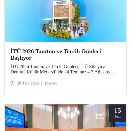
İTÜ 2026 Tanıtım ve Tercih Günleri
Başlıyor
İTÜ 2026 Tanıtım ve Tercih Günleri, İTÜ Süleyman
Demirel Kültür Merkezi’nde 24 Temmuz – 7 Ağustos
tarihlerinde düzenlenecek. Gelen ziyaretçiler; İTÜ tanıtım
sunumlarına katılma, Ayazağa Yerleşkesi’ni otobüsle
20 Tem 2026
Duyuru
gezme, İTÜ’nün sağladığı burs ve barınma gibi olanaklar
ve bölümler hakkında yüz yüze bilgi alma imkânı bulacak.
Aday öğrenciler ve aileleri ayrıca ilgili fakülte ve birimleri,
20 Temmuz – 13 Ağustos tarihleri arasında ziyaret ederek
bilgi alabilecek.
15
Tem