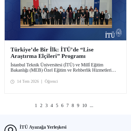
Türkiye’de Bir İlk: İTÜ’de “Lise
Araştırma Elçileri” Programı
İstanbul Teknik Üniversitesi (İTÜ) ve Millî Eğitim
Bakanlığı (MEB) Özel Eğitim ve Rehberlik Hizmetleri
Genel Müdürlüğü arasında hayata geçirilen iş birliği
protokolü, üstün yetenekli lise öğrencilerini “araştırma
14 Tem 2026
Öğrenci
elçilerine” dönüştürüyor.
1
2
3
4
5
6
7
8
9
10
...
İTÜ Ayazağa Yerleşkesi