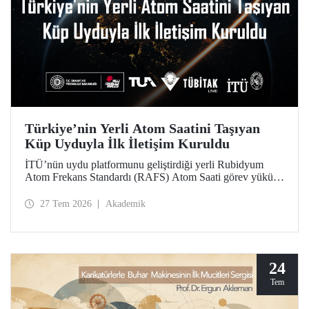
Türkiye’nin Yerli Atom Saatini Taşıyan
Küp Uyduyla İlk İletişim Kuruldu
İTÜ’nün uydu platformunu geliştirdiği yerli Rubidyum
Atom Frekans Standardı (RAFS) Atom Saati görev yükünü
taşıyan RAFS Küp Uydusu uzaya fırlatıldı. Uyduyla
başarılı şekilde iletişim kuruldu ve birçok telemetri alındı.
27 Tem 2026
Akademik
RAFS, Türkiye’nin uzay tabanlı zamanlama ve konumlama
teknolojileri açısından büyük önem taşıyor.
24
Tem