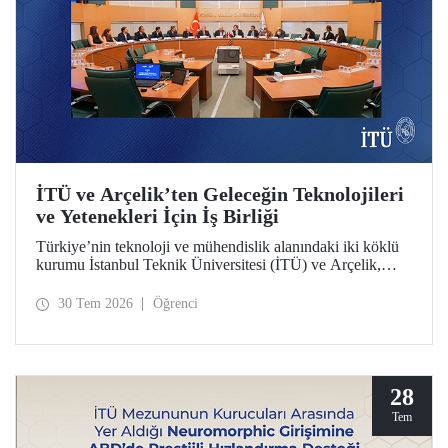
İTÜ ve Arçelik’ten Geleceğin Teknolojileri
ve Yetenekleri İçin İş Birliği
Türkiye’nin teknoloji ve mühendislik alanındaki iki köklü
kurumu İstanbul Teknik Üniversitesi (İTÜ) ve Arçelik,
üniversite-sanayi iş birliğini güçlendirecek bir protokole
imza attı. Protokol, ortak bilimsel araştırmalar ve yenilikçi
30 Tem 2026
Öğrenci
teknolojilerin transferinin yanı sıra öğrencilere staj, gelişim
programları, bitirme projeleri ve mentörlük olanakları
sunulmasını kapsıyor.
28
Tem