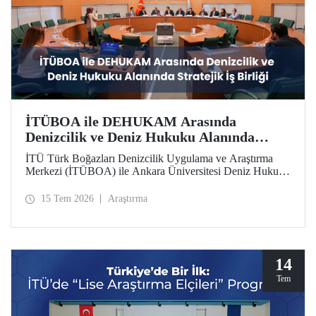
İTÜBOA ile DEHUKAM Arasında
Denizcilik ve Deniz Hukuku Alanında
Stratejik İş Birliği
İTÜ Türk Boğazları Denizcilik Uygulama ve Araştırma
Merkezi (İTÜBOA) ile Ankara Üniversitesi Deniz Hukuku
Ulusal Araştırma Merkezi (DEHUKAM), ülkemizin
denizcilik politikalarını ve Mavi Vatan vizyonunu bilimsel
15 Tem 2026
Araştırma
temellerle güçlendirmek amacıyla stratejik bir iş birliği
protokolüne imza attı.
14
Tem