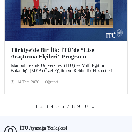
Türkiye’de Bir İlk: İTÜ’de “Lise
Araştırma Elçileri” Programı
İstanbul Teknik Üniversitesi (İTÜ) ve Millî Eğitim
Bakanlığı (MEB) Özel Eğitim ve Rehberlik Hizmetleri
Genel Müdürlüğü arasında hayata geçirilen iş birliği
protokolü, üstün yetenekli lise öğrencilerini “araştırma
14 Tem 2026
Öğrenci
elçilerine” dönüştürüyor.
1
2
3
4
5
6
7
8
9
10
...
İTÜ Ayazağa Yerleşkesi