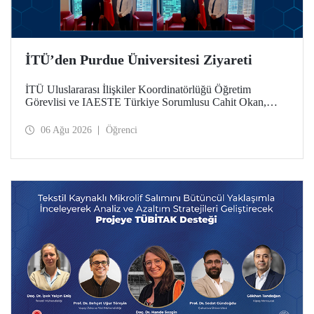
İTÜ’den Purdue Üniversitesi Ziyareti
İTÜ Uluslararası İlişkiler Koordinatörlüğü Öğretim
Görevlisi ve IAESTE Türkiye Sorumlusu Cahit Okan,
akademik ilişkileri ve iş birliğini geliştirmek amacıyla 20-27
Temmuz tarihlerinde ABD’de dünyanın önde gelen
06 Ağu 2026
Öğrenci
araştırma üniversitelerinden Purdue Üniversitesi başta
olmak üzere bir dizi ziyarette bulundu.