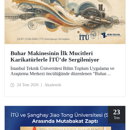
Buhar Makinesinin İlk Mucitleri
Karikatürlerle İTÜ’de Sergileniyor
İstanbul Teknik Üniversitesi Bilim Toplum Uygulama ve
Araştırma Merkezi öncülüğünde düzenlenen “Buhar
Makinesinin İlk Mucitleri” karikatür sergisi, İTÜ Prof. Dr.
Necmettin Erbakan Gümüşsuyu Yerleşkesi’nde
24 Tem 2026
Akademik
ziyaretçileriyle buluşuyor. Sergi, 23 Temmuz–13 Ağustos
2026 tarihleri arasında ziyarete açık olacak.
23
Tem