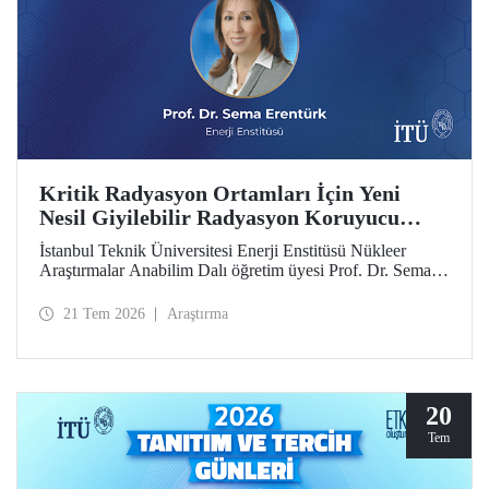
Kritik Radyasyon Ortamları İçin Yeni
Nesil Giyilebilir Radyasyon Koruyucu
Prototipler Geliştirilecek
İstanbul Teknik Üniversitesi Enerji Enstitüsü Nükleer
Araştırmalar Anabilim Dalı öğretim üyesi Prof. Dr. Sema
Erentürk yürütücülüğünde, "Kritik Radyasyon Ortamları
için Katmanlı Metal-Polimer Kompozit Esaslı Ateşe
21 Tem 2026
Araştırma
Dayanıklı Giyilebilir İyonize Radyasyon Koruyucu
Sisteminin Geliştirilmesi" başlıklı proje, Özel Çağrılı Genel
Araştırma Projesi (ÖÇGAP) desteği kazandı. Projeyle
kritik radyasyon ortamlarında kullanılmak üzere hafif,
esnek, ateşe dayanıklı ve yüksek performanslı yeni nesil
20
giyilebilir radyasyon koruyucu sistemlerin geliştirilmesi
Tem
hedefleniyor.