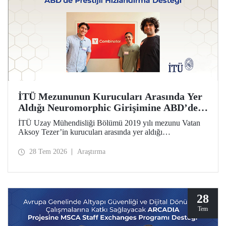
İTÜ Mezununun Kurucuları Arasında Yer
Aldığı Neuromorphic Girişimine ABD’de
Prestijli Hızlandırma Desteği
İTÜ Uzay Mühendisliği Bölümü 2019 yılı mezunu Vatan
Aksoy Tezer’in kurucuları arasında yer aldığı
Neuromorphic girişimi, ABD’nin en prestijli hızlandırma
programı Y Combinator’ın (YC) 2026 yaz dönemine kabul
28 Tem 2026
Araştırma
edildi. Girişim, 500 bin dolar yatırım aldı.
28
Tem