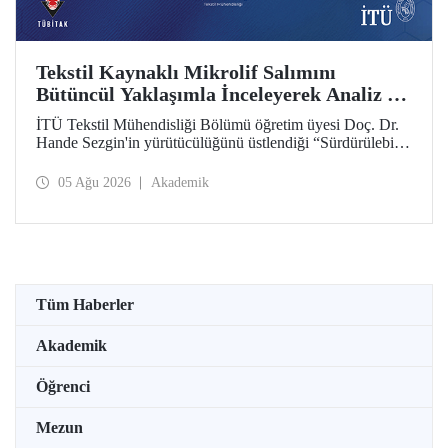
Tekstil Kaynaklı Mikrolif Salımını
Bütüncül Yaklaşımla İnceleyerek Analiz ve
Azaltım Stratejileri Geliştirecek Projeye
İTÜ Tekstil Mühendisliği Bölümü öğretim üyesi Doç. Dr.
TÜBİTAK Desteği
Hande Sezgin'in yürütücülüğünü üstlendiği “Sürdürülebilir
Pamuk ve Polyester Esaslı Tekstil Ürünlerinde Kullanım
Koşullarına Bağlı Mikrolif Salımı: Aşınma, UV Maruziyeti
05 Ağu 2026
Akademik
ve Yıkama Döngülerinin Bütünsel Analizi ve Azaltım
Stratejilerinin Geliştirilmesi” başlıklı proje, TÜBİTAK
2515 – COST Aksiyon Üyeleri Ar-Ge Destek Programı
kapsamında desteklenmeye hak kazandı.
Tüm Haberler
Akademik
Öğrenci
Mezun