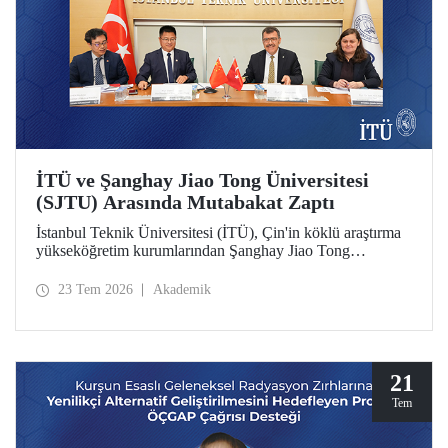
İTÜ ve Şanghay Jiao Tong Üniversitesi
(SJTU) Arasında Mutabakat Zaptı
İstanbul Teknik Üniversitesi (İTÜ), Çin'in köklü araştırma
yükseköğretim kurumlarından Şanghay Jiao Tong
Üniversitesi (SJTU) ile akademik ve bilimsel iş birliğini
geliştirmek için bir mutabakat zaptı (MoU) imzalandı.
23 Tem 2026
Akademik
21
Tem