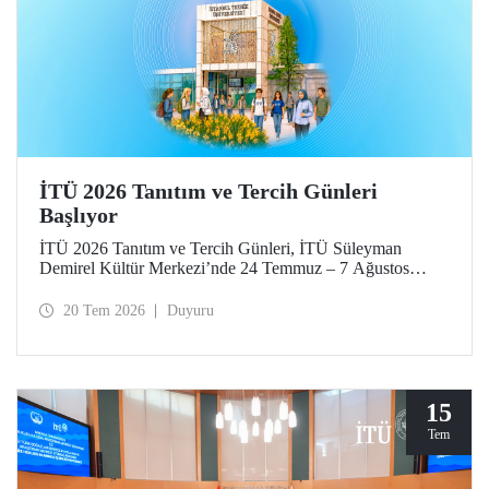
İTÜ 2026 Tanıtım ve Tercih Günleri
Başlıyor
İTÜ 2026 Tanıtım ve Tercih Günleri, İTÜ Süleyman
Demirel Kültür Merkezi’nde 24 Temmuz – 7 Ağustos
tarihlerinde düzenlenecek. Gelen ziyaretçiler; İTÜ tanıtım
sunumlarına katılma, Ayazağa Yerleşkesi’ni otobüsle
20 Tem 2026
Duyuru
gezme, İTÜ’nün sağladığı burs ve barınma gibi olanaklar
ve bölümler hakkında yüz yüze bilgi alma imkânı bulacak.
Aday öğrenciler ve aileleri ayrıca ilgili fakülte ve birimleri,
20 Temmuz – 13 Ağustos tarihleri arasında ziyaret ederek
bilgi alabilecek.
15
Tem