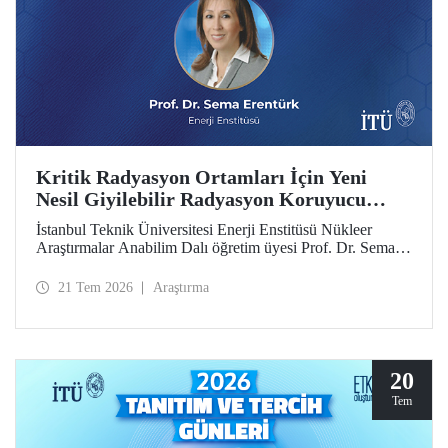
Kritik Radyasyon Ortamları İçin Yeni
Nesil Giyilebilir Radyasyon Koruyucu
Prototipler Geliştirilecek
İstanbul Teknik Üniversitesi Enerji Enstitüsü Nükleer
Araştırmalar Anabilim Dalı öğretim üyesi Prof. Dr. Sema
Erentürk yürütücülüğünde, "Kritik Radyasyon Ortamları
için Katmanlı Metal-Polimer Kompozit Esaslı Ateşe
21 Tem 2026
Araştırma
Dayanıklı Giyilebilir İyonize Radyasyon Koruyucu
Sisteminin Geliştirilmesi" başlıklı proje, Özel Çağrılı Genel
Araştırma Projesi (ÖÇGAP) desteği kazandı. Projeyle
kritik radyasyon ortamlarında kullanılmak üzere hafif,
esnek, ateşe dayanıklı ve yüksek performanslı yeni nesil
20
giyilebilir radyasyon koruyucu sistemlerin geliştirilmesi
Tem
hedefleniyor.