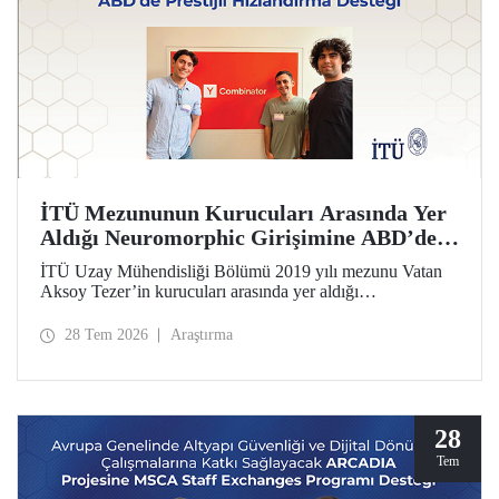
İTÜ Mezununun Kurucuları Arasında Yer
Aldığı Neuromorphic Girişimine ABD’de
Prestijli Hızlandırma Desteği
İTÜ Uzay Mühendisliği Bölümü 2019 yılı mezunu Vatan
Aksoy Tezer’in kurucuları arasında yer aldığı
Neuromorphic girişimi, ABD’nin en prestijli hızlandırma
programı Y Combinator’ın (YC) 2026 yaz dönemine kabul
28 Tem 2026
Araştırma
edildi. Girişim, 500 bin dolar yatırım aldı.
28
Tem