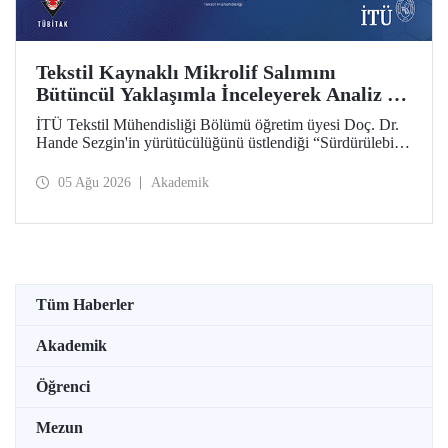
Tekstil Kaynaklı Mikrolif Salımını
Bütüncül Yaklaşımla İnceleyerek Analiz ve
Azaltım Stratejileri Geliştirecek Projeye
İTÜ Tekstil Mühendisliği Bölümü öğretim üyesi Doç. Dr.
TÜBİTAK Desteği
Hande Sezgin'in yürütücülüğünü üstlendiği “Sürdürülebilir
Pamuk ve Polyester Esaslı Tekstil Ürünlerinde Kullanım
Koşullarına Bağlı Mikrolif Salımı: Aşınma, UV Maruziyeti
05 Ağu 2026
Akademik
ve Yıkama Döngülerinin Bütünsel Analizi ve Azaltım
Stratejilerinin Geliştirilmesi” başlıklı proje, TÜBİTAK
2515 – COST Aksiyon Üyeleri Ar-Ge Destek Programı
kapsamında desteklenmeye hak kazandı.
Tüm Haberler
Akademik
Öğrenci
Mezun