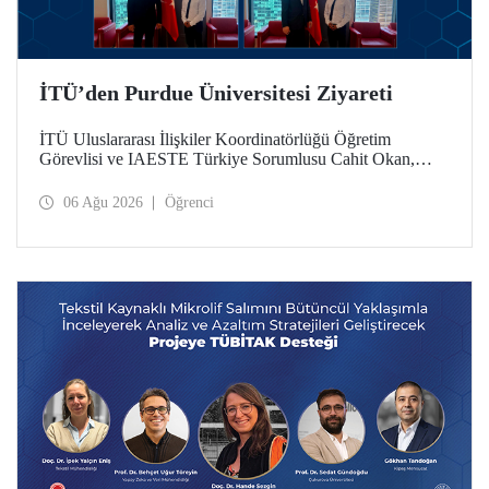
İTÜ’den Purdue Üniversitesi Ziyareti
İTÜ Uluslararası İlişkiler Koordinatörlüğü Öğretim
Görevlisi ve IAESTE Türkiye Sorumlusu Cahit Okan,
akademik ilişkileri ve iş birliğini geliştirmek amacıyla 20-27
Temmuz tarihlerinde ABD’de dünyanın önde gelen
06 Ağu 2026
Öğrenci
araştırma üniversitelerinden Purdue Üniversitesi başta
olmak üzere bir dizi ziyarette bulundu.