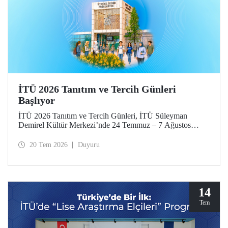
İTÜ 2026 Tanıtım ve Tercih Günleri
Başlıyor
İTÜ 2026 Tanıtım ve Tercih Günleri, İTÜ Süleyman
Demirel Kültür Merkezi’nde 24 Temmuz – 7 Ağustos
tarihlerinde düzenlenecek. Gelen ziyaretçiler; İTÜ tanıtım
sunumlarına katılma, Ayazağa Yerleşkesi’ni otobüsle
20 Tem 2026
Duyuru
gezme, İTÜ’nün sağladığı burs ve barınma gibi olanaklar
ve bölümler hakkında yüz yüze bilgi alma imkânı bulacak.
Aday öğrenciler ve aileleri ayrıca ilgili fakülte ve birimleri,
20 Temmuz – 13 Ağustos tarihleri arasında ziyaret ederek
bilgi alabilecek.
14
Tem