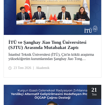
İTÜ ve Şanghay Jiao Tong Üniversitesi
(SJTU) Arasında Mutabakat Zaptı
İstanbul Teknik Üniversitesi (İTÜ), Çin'in köklü araştırma
yükseköğretim kurumlarından Şanghay Jiao Tong
Üniversitesi (SJTU) ile akademik ve bilimsel iş birliğini
geliştirmek için bir mutabakat zaptı (MoU) imzalandı.
23 Tem 2026
Akademik
21
Tem