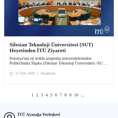
Silesian Teknoloji Üniversitesi (SUT)
Heyetinden İTÜ Ziyareti
Polonya'nın en köklü araştırma üniversitelerinden
Politechnika Śląska (Silesian Teknoloji Üniversitesi -SUT)
heyeti İTÜ’ye bir ziyarette bulundu. İki üniversite
arasındaki potansiyel iş birlikleri üzerine değerlendirmelerin
13 Tem 2026
Akademik
yapıldığı ziyarette sürdürülebilirlik ve dijital teknolojiler
odaklı ortak araştırma merkezi kurulması gündem başlıkları
arasında yer aldı.
1
2
3
4
5
6
7
8
9
10
...
İTÜ Ayazağa Yerleşkesi