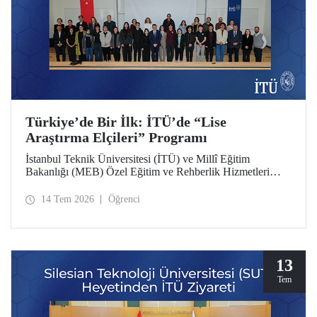
Türkiye’de Bir İlk: İTÜ’de “Lise
Araştırma Elçileri” Programı
İstanbul Teknik Üniversitesi (İTÜ) ve Millî Eğitim
Bakanlığı (MEB) Özel Eğitim ve Rehberlik Hizmetleri
Genel Müdürlüğü arasında hayata geçirilen iş birliği
protokolü, üstün yetenekli lise öğrencilerini “araştırma
14 Tem 2026
Öğrenci
elçilerine” dönüştürüyor.
13
Tem