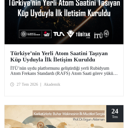
Türkiye’nin Yerli Atom Saatini Taşıyan
Küp Uyduyla İlk İletişim Kuruldu
İTÜ’nün uydu platformunu geliştirdiği yerli Rubidyum
Atom Frekans Standardı (RAFS) Atom Saati görev yükünü
taşıyan RAFS Küp Uydusu uzaya fırlatıldı. Uyduyla
başarılı şekilde iletişim kuruldu ve birçok telemetri alındı.
27 Tem 2026
Akademik
RAFS, Türkiye’nin uzay tabanlı zamanlama ve konumlama
teknolojileri açısından büyük önem taşıyor.
24
Tem