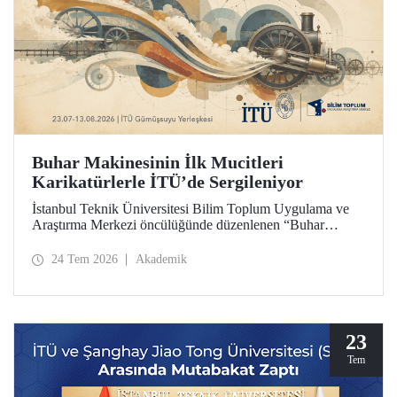
Buhar Makinesinin İlk Mucitleri
Karikatürlerle İTÜ’de Sergileniyor
İstanbul Teknik Üniversitesi Bilim Toplum Uygulama ve
Araştırma Merkezi öncülüğünde düzenlenen “Buhar
Makinesinin İlk Mucitleri” karikatür sergisi, İTÜ Prof. Dr.
Necmettin Erbakan Gümüşsuyu Yerleşkesi’nde
24 Tem 2026
Akademik
ziyaretçileriyle buluşuyor. Sergi, 23 Temmuz–13 Ağustos
2026 tarihleri arasında ziyarete açık olacak.
23
Tem