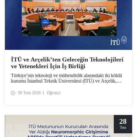
İTÜ ve Arçelik’ten Geleceğin Teknolojileri
ve Yetenekleri İçin İş Birliği
Türkiye’nin teknoloji ve mühendislik alanındaki iki köklü
kurumu İstanbul Teknik Üniversitesi (İTÜ) ve Arçelik,
üniversite-sanayi iş birliğini güçlendirecek bir protokole
imza attı. Protokol, ortak bilimsel araştırmalar ve yenilikçi
30 Tem 2026
Öğrenci
teknolojilerin transferinin yanı sıra öğrencilere staj, gelişim
programları, bitirme projeleri ve mentörlük olanakları
sunulmasını kapsıyor.
28
Tem