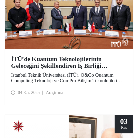
İTÜ’de Kuantum Teknolojilerinin
Geleceğini Şekillendiren İş Birliği
Protokolü
İstanbul Teknik Üniversitesi (İTÜ), Q&Co Quantum
Computing Teknoloji ve ComPro Bilişim Teknolojileri
arasında “Kuantum Hesaplama ve Hizmet Sistemlerinin
Geliştirilmesine İlişkin İş Birliği Protokolü” imzalandı.
04 Kas 2025
Araştırma
03
Kas