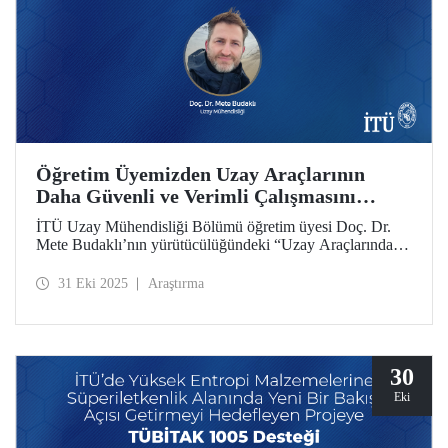
Öğretim Üyemizden Uzay Araçlarının
Daha Güvenli ve Verimli Çalışmasını
Sağlayacak Araştırma
İTÜ Uzay Mühendisliği Bölümü öğretim üyesi Doç. Dr.
Mete Budaklı’nın yürütücülüğündeki “Uzay Araçlarında
Kullanılmak Üzere Hibrit Malzemeli Isı Boruların
Geliştirilmesi” başlıklı proje, Araştırma Üniversitesi Destek
31 Eki 2025
Araştırma
Programı (ADEP) desteğine layık görüldü.
30
Eki