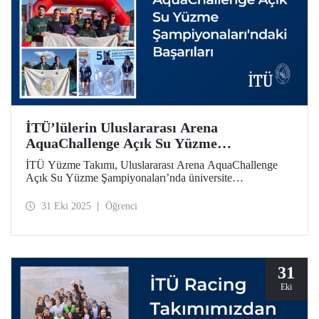
İTÜ’lülerin Uluslararası Arena
AquaChallenge Açık Su Yüzme
Şampiyonaları'ndaki Başarıları
İTÜ Yüzme Takımı, Uluslararası Arena AquaChallenge
Açık Su Yüzme Şampiyonaları’nda üniversite
kategorisinde yarıştı. Sporcularımız çeşitli kategorilerde
gurur verici dereceler elde etti.
31 Eki 2025
Öğrenci
31
Eki