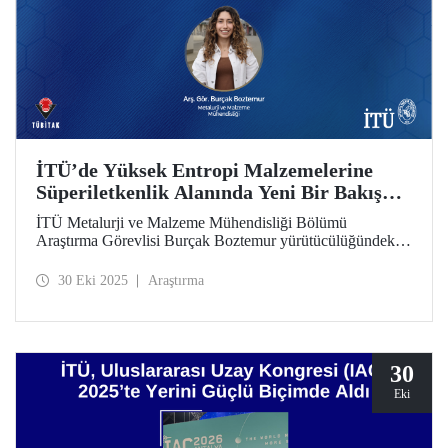
İTÜ’de Yüksek Entropi Malzemelerine
Süperiletkenlik Alanında Yeni Bir Bakış
Açısı Getirmeyi Hedefleyen Projeye
İTÜ Metalurji ve Malzeme Mühendisliği Bölümü
TÜBİTAK 1005 Desteği
Araştırma Görevlisi Burçak Boztemur yürütücülüğündeki
“Yüksek Entropi Alaşımlarının/Seramiklerinin Süperiletken
Uygulamaları için Kullanımı: Simülasyon, Sentezleme ve
30 Eki 2025
Araştırma
Karakterizasyon Çalışmaları” başlıklı proje TÜBİTAK
1005-Ulusal Yeni Fikirler ve Ürünler Araştırma Destek
Programı kapsamında destek kazandı.
30
Eki