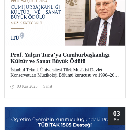
Prof. Yalçın Tura’ya Cumhurbaşkanlığı
Kültür ve Sanat Büyük Ödülü
İstanbul Teknik Üniversitesi Türk Musikisi Devlet
Konservatuarı Müzikoloji Bölümü kurucusu ve 1998–2001
dönemi İTÜ TMDK Müdürü Prof. Yalçın Tura, 2025
Cumhurbaşkanlığı Kültür ve Sanat Büyük Ödülleri’nde
03 Kas 2025
Sanat
Müzik alanında ödüle layık görüldü.
03
Kas