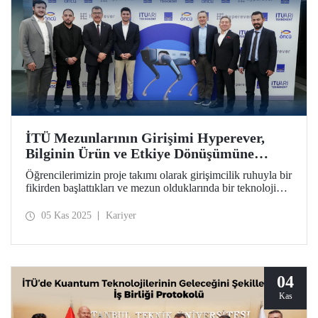
İTÜ Mezunlarının Girişimi Hyperever,
Bilginin Ürün ve Etkiye Dönüşümüne
Örnek Oldu
Öğrencilerimizin proje takımı olarak girişimcilik ruhuyla bir
fikirden başlattıkları ve mezun olduklarında bir teknoloji
girişimine dönüştürdükleri Hyperever, Doğan Holding’den
yatırım desteği aldı.
05 Kas 2025
Kariyer
04
Kas