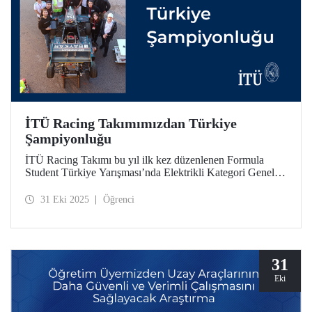
İTÜ Racing Takımımızdan Türkiye
Şampiyonluğu
İTÜ Racing Takımı bu yıl ilk kez düzenlenen Formula
Student Türkiye Yarışması’nda Elektrikli Kategori Genel
Klasman birincisi oldu. İTÜ Racing, engineering design,
cost & manifacturing, businness plan presentation,
31 Eki 2025
Öğrenci
autocross, endurance etaplarında birincilik elde etti.
31
Eki