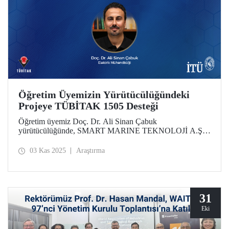
Öğretim Üyemizin Yürütücülüğündeki
Projeye TÜBİTAK 1505 Desteği
Öğretim üyemiz Doç. Dr. Ali Sinan Çabuk
yürütücülüğünde, SMART MARINE TEKNOLOJİ A.Ş.
iş birliğiyle hazırlanan "Gemilerdeki Karbon
Emisyonlarının Azaltılması ve Enerji Verimliliğinin
03 Kas 2025
Araştırma
Artırılması için Denizsuyu Soğutma Pompa Sistemleri için
Yapay Zeka Algoritmaları ile Sürdürülebilir Yaklaşımlar"
başlıklı proje, TÜBİTAK 1505 Üniversite-Sanayi İşbirliği
Destek Programı kapsamında desteklenmeye hak kazandı.
31
Eki