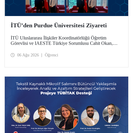
İTÜ’den Purdue Üniversitesi Ziyareti
İTÜ Uluslararası İlişkiler Koordinatörlüğü Öğretim
Görevlisi ve IAESTE Türkiye Sorumlusu Cahit Okan,
akademik ilişkileri ve iş birliğini geliştirmek amacıyla 20-27
Temmuz tarihlerinde ABD’de dünyanın önde gelen
06 Ağu 2026
Öğrenci
araştırma üniversitelerinden Purdue Üniversitesi başta
olmak üzere bir dizi ziyarette bulundu.