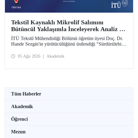
Tekstil Kaynaklı Mikrolif Salımını
Bütüncül Yaklaşımla İnceleyerek Analiz ve
Azaltım Stratejileri Geliştirecek Projeye
İTÜ Tekstil Mühendisliği Bölümü öğretim üyesi Doç. Dr.
TÜBİTAK Desteği
Hande Sezgin'in yürütücülüğünü üstlendiği “Sürdürülebilir
Pamuk ve Polyester Esaslı Tekstil Ürünlerinde Kullanım
Koşullarına Bağlı Mikrolif Salımı: Aşınma, UV Maruziyeti
05 Ağu 2026
Akademik
ve Yıkama Döngülerinin Bütünsel Analizi ve Azaltım
Stratejilerinin Geliştirilmesi” başlıklı proje, TÜBİTAK
2515 – COST Aksiyon Üyeleri Ar-Ge Destek Programı
kapsamında desteklenmeye hak kazandı.
Tüm Haberler
Akademik
Öğrenci
Mezun