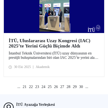
İTÜ, Uluslararası Uzay Kongresi (IAC)
2025’te Yerini Güçlü Biçimde Aldı
İstanbul Teknik Üniversitesi (İTÜ) uzay dünyasının en
prestijli buluşmalarından biri olan IAC 2025’te yerini alarak
ziyaretçilerini ağırladı.
30 Eki 2025
Akademik
...
21
22
23
24
25
26
27
28
29
30
...
İTÜ Ayazağa Yerleşkesi