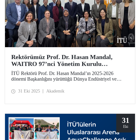
Rektörümüz Prof. Dr. Hasan Mandal,
WAITRO 97’nci Yönetim Kurulu
Toplantısı’na Katıldı
İTÜ Rektörü Prof. Dr. Hasan Mandal’ın 2025-2026
dönemi Başkanlığını yürüttüğü Dünya Endüstriyel ve
Teknolojik Araştırma Kuruluşları Birliği (WAITRO),
97’nci Yönetim Kurulu Toplantısı’nı Şili’nin Santiago
31 Eki 2025
Akademik
kentinde gerçekleştirdi.
31
Eki