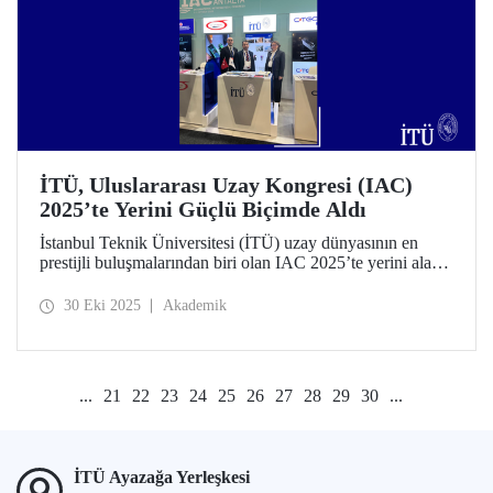
İTÜ, Uluslararası Uzay Kongresi (IAC)
2025’te Yerini Güçlü Biçimde Aldı
İstanbul Teknik Üniversitesi (İTÜ) uzay dünyasının en
prestijli buluşmalarından biri olan IAC 2025’te yerini alarak
ziyaretçilerini ağırladı.
30 Eki 2025
Akademik
...
21
22
23
24
25
26
27
28
29
30
...
İTÜ Ayazağa Yerleşkesi