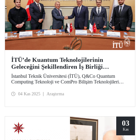
İTÜ’de Kuantum Teknolojilerinin
Geleceğini Şekillendiren İş Birliği
Protokolü
İstanbul Teknik Üniversitesi (İTÜ), Q&Co Quantum
Computing Teknoloji ve ComPro Bilişim Teknolojileri
arasında “Kuantum Hesaplama ve Hizmet Sistemlerinin
Geliştirilmesine İlişkin İş Birliği Protokolü” imzalandı.
04 Kas 2025
Araştırma
03
Kas