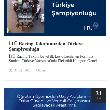
İTÜ Racing Takımımızdan Türkiye
Şampiyonluğu
İTÜ Racing Takımı bu yıl ilk kez düzenlenen Formula
Student Türkiye Yarışması’nda Elektrikli Kategori Genel
Klasman birincisi oldu. İTÜ Racing, engineering design,
cost & manifacturing, businness plan presentation,
31 Eki 2025
Öğrenci
autocross, endurance etaplarında birincilik elde etti.
31
Eki