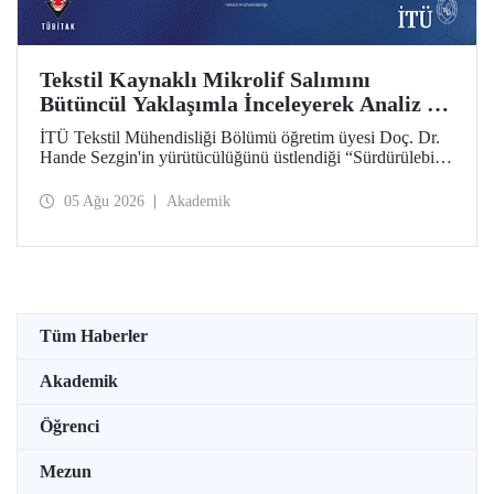
Tekstil Kaynaklı Mikrolif Salımını
Bütüncül Yaklaşımla İnceleyerek Analiz ve
Azaltım Stratejileri Geliştirecek Projeye
İTÜ Tekstil Mühendisliği Bölümü öğretim üyesi Doç. Dr.
TÜBİTAK Desteği
Hande Sezgin'in yürütücülüğünü üstlendiği “Sürdürülebilir
Pamuk ve Polyester Esaslı Tekstil Ürünlerinde Kullanım
Koşullarına Bağlı Mikrolif Salımı: Aşınma, UV Maruziyeti
05 Ağu 2026
Akademik
ve Yıkama Döngülerinin Bütünsel Analizi ve Azaltım
Stratejilerinin Geliştirilmesi” başlıklı proje, TÜBİTAK
2515 – COST Aksiyon Üyeleri Ar-Ge Destek Programı
kapsamında desteklenmeye hak kazandı.
Tüm Haberler
Akademik
Öğrenci
Mezun