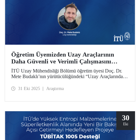
Öğretim Üyemizden Uzay Araçlarının
Daha Güvenli ve Verimli Çalışmasını
Sağlayacak Araştırma
İTÜ Uzay Mühendisliği Bölümü öğretim üyesi Doç. Dr.
Mete Budaklı’nın yürütücülüğündeki “Uzay Araçlarında
Kullanılmak Üzere Hibrit Malzemeli Isı Boruların
Geliştirilmesi” başlıklı proje, Araştırma Üniversitesi Destek
31 Eki 2025
Araştırma
Programı (ADEP) desteğine layık görüldü.
30
Eki