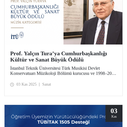
Prof. Yalçın Tura’ya Cumhurbaşkanlığı
Kültür ve Sanat Büyük Ödülü
İstanbul Teknik Üniversitesi Türk Musikisi Devlet
Konservatuarı Müzikoloji Bölümü kurucusu ve 1998–2001
dönemi İTÜ TMDK Müdürü Prof. Yalçın Tura, 2025
Cumhurbaşkanlığı Kültür ve Sanat Büyük Ödülleri’nde
03 Kas 2025
Sanat
Müzik alanında ödüle layık görüldü.
03
Kas