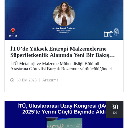
İTÜ’de Yüksek Entropi Malzemelerine
Süperiletkenlik Alanında Yeni Bir Bakış
Açısı Getirmeyi Hedefleyen Projeye
İTÜ Metalurji ve Malzeme Mühendisliği Bölümü
TÜBİTAK 1005 Desteği
Araştırma Görevlisi Burçak Boztemur yürütücülüğündeki
“Yüksek Entropi Alaşımlarının/Seramiklerinin Süperiletken
Uygulamaları için Kullanımı: Simülasyon, Sentezleme ve
30 Eki 2025
Araştırma
Karakterizasyon Çalışmaları” başlıklı proje TÜBİTAK
1005-Ulusal Yeni Fikirler ve Ürünler Araştırma Destek
Programı kapsamında destek kazandı.
30
Eki