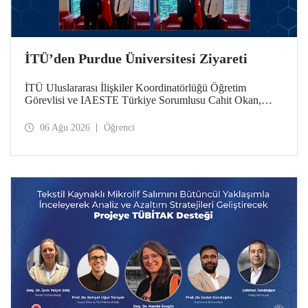
İTÜ’den Purdue Üniversitesi Ziyareti
İTÜ Uluslararası İlişkiler Koordinatörlüğü Öğretim
Görevlisi ve IAESTE Türkiye Sorumlusu Cahit Okan,
akademik ilişkileri ve iş birliğini geliştirmek amacıyla 20-27
Temmuz tarihlerinde ABD’de dünyanın önde gelen
06 Ağu 2026
Öğrenci
araştırma üniversitelerinden Purdue Üniversitesi başta
olmak üzere bir dizi ziyarette bulundu.