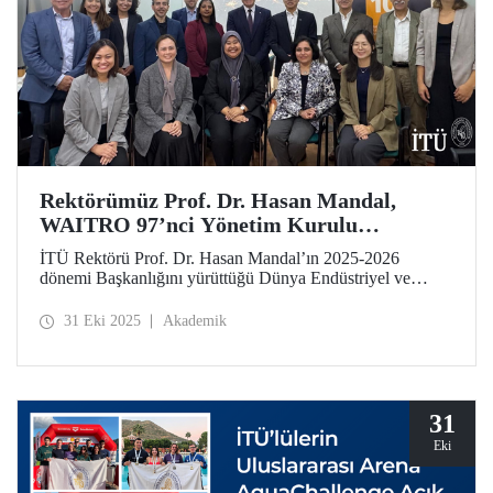
Rektörümüz Prof. Dr. Hasan Mandal,
WAITRO 97’nci Yönetim Kurulu
Toplantısı’na Katıldı
İTÜ Rektörü Prof. Dr. Hasan Mandal’ın 2025-2026
dönemi Başkanlığını yürüttüğü Dünya Endüstriyel ve
Teknolojik Araştırma Kuruluşları Birliği (WAITRO),
97’nci Yönetim Kurulu Toplantısı’nı Şili’nin Santiago
31 Eki 2025
Akademik
kentinde gerçekleştirdi.
31
Eki