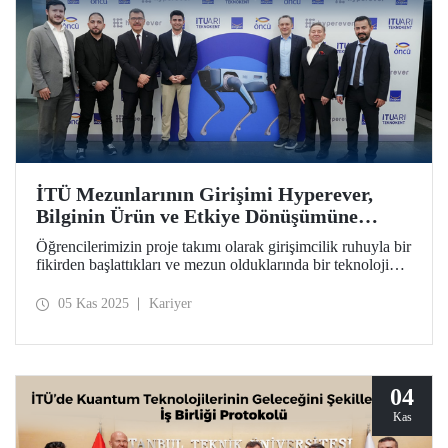
İTÜ Mezunlarının Girişimi Hyperever,
Bilginin Ürün ve Etkiye Dönüşümüne
Örnek Oldu
Öğrencilerimizin proje takımı olarak girişimcilik ruhuyla bir
fikirden başlattıkları ve mezun olduklarında bir teknoloji
girişimine dönüştürdükleri Hyperever, Doğan Holding’den
yatırım desteği aldı.
05 Kas 2025
Kariyer
04
Kas