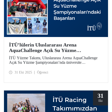
İTÜ’lülerin Uluslararası Arena
AquaChallenge Açık Su Yüzme
Şampiyonaları'ndaki Başarıları
İTÜ Yüzme Takımı, Uluslararası Arena AquaChallenge
Açık Su Yüzme Şampiyonaları’nda üniversite
kategorisinde yarıştı. Sporcularımız çeşitli kategorilerde
gurur verici dereceler elde etti.
31 Eki 2025
Öğrenci
31
Eki