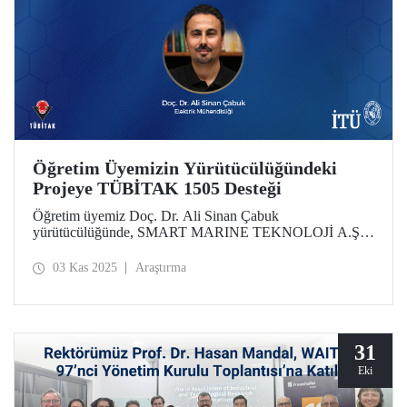
Öğretim Üyemizin Yürütücülüğündeki
Projeye TÜBİTAK 1505 Desteği
Öğretim üyemiz Doç. Dr. Ali Sinan Çabuk
yürütücülüğünde, SMART MARINE TEKNOLOJİ A.Ş.
iş birliğiyle hazırlanan "Gemilerdeki Karbon
Emisyonlarının Azaltılması ve Enerji Verimliliğinin
03 Kas 2025
Araştırma
Artırılması için Denizsuyu Soğutma Pompa Sistemleri için
Yapay Zeka Algoritmaları ile Sürdürülebilir Yaklaşımlar"
başlıklı proje, TÜBİTAK 1505 Üniversite-Sanayi İşbirliği
Destek Programı kapsamında desteklenmeye hak kazandı.
31
Eki