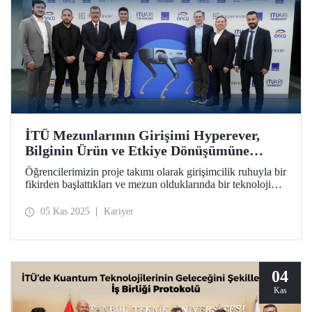
İTÜ Mezunlarının Girişimi Hyperever,
Bilginin Ürün ve Etkiye Dönüşümüne
Örnek Oldu
Öğrencilerimizin proje takımı olarak girişimcilik ruhuyla bir
fikirden başlattıkları ve mezun olduklarında bir teknoloji
girişimine dönüştürdükleri Hyperever, Doğan Holding’den
yatırım desteği aldı.
05 Kas 2025
Kariyer
04
Kas