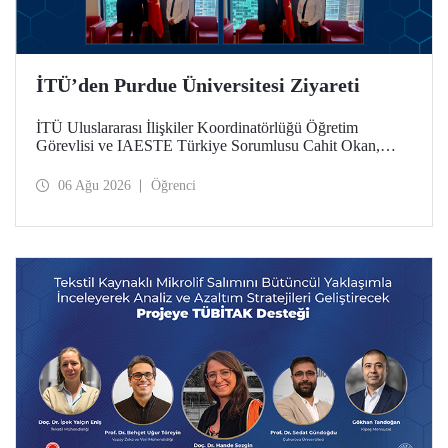
İTÜ’den Purdue Üniversitesi Ziyareti
İTÜ Uluslararası İlişkiler Koordinatörlüğü Öğretim
Görevlisi ve IAESTE Türkiye Sorumlusu Cahit Okan,
akademik ilişkileri ve iş birliğini geliştirmek amacıyla 20-27
Temmuz tarihlerinde ABD’de dünyanın önde gelen
06 Ağu 2026
Öğrenci
araştırma üniversitelerinden Purdue Üniversitesi başta
olmak üzere bir dizi ziyarette bulundu.