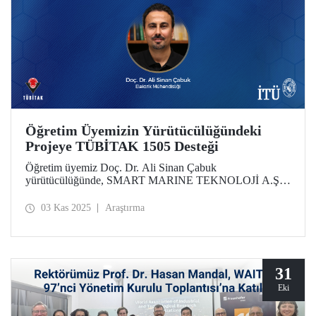
Öğretim Üyemizin Yürütücülüğündeki
Projeye TÜBİTAK 1505 Desteği
Öğretim üyemiz Doç. Dr. Ali Sinan Çabuk
yürütücülüğünde, SMART MARINE TEKNOLOJİ A.Ş.
iş birliğiyle hazırlanan "Gemilerdeki Karbon
Emisyonlarının Azaltılması ve Enerji Verimliliğinin
03 Kas 2025
Araştırma
Artırılması için Denizsuyu Soğutma Pompa Sistemleri için
Yapay Zeka Algoritmaları ile Sürdürülebilir Yaklaşımlar"
başlıklı proje, TÜBİTAK 1505 Üniversite-Sanayi İşbirliği
Destek Programı kapsamında desteklenmeye hak kazandı.
31
Eki