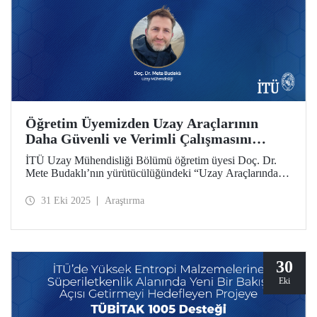
Öğretim Üyemizden Uzay Araçlarının
Daha Güvenli ve Verimli Çalışmasını
Sağlayacak Araştırma
İTÜ Uzay Mühendisliği Bölümü öğretim üyesi Doç. Dr.
Mete Budaklı’nın yürütücülüğündeki “Uzay Araçlarında
Kullanılmak Üzere Hibrit Malzemeli Isı Boruların
Geliştirilmesi” başlıklı proje, Araştırma Üniversitesi Destek
31 Eki 2025
Araştırma
Programı (ADEP) desteğine layık görüldü.
30
Eki