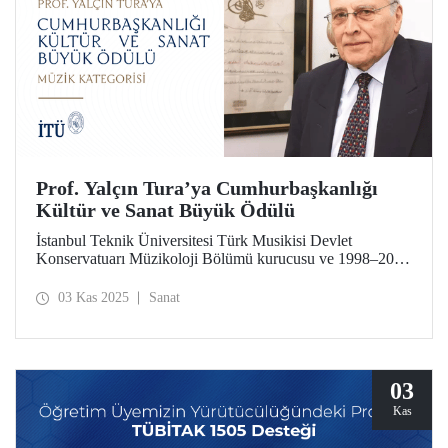
Prof. Yalçın Tura’ya Cumhurbaşkanlığı
Kültür ve Sanat Büyük Ödülü
İstanbul Teknik Üniversitesi Türk Musikisi Devlet
Konservatuarı Müzikoloji Bölümü kurucusu ve 1998–2001
dönemi İTÜ TMDK Müdürü Prof. Yalçın Tura, 2025
Cumhurbaşkanlığı Kültür ve Sanat Büyük Ödülleri’nde
03 Kas 2025
Sanat
Müzik alanında ödüle layık görüldü.
03
Kas