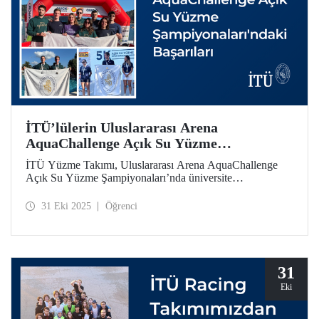
İTÜ’lülerin Uluslararası Arena
AquaChallenge Açık Su Yüzme
Şampiyonaları'ndaki Başarıları
İTÜ Yüzme Takımı, Uluslararası Arena AquaChallenge
Açık Su Yüzme Şampiyonaları’nda üniversite
kategorisinde yarıştı. Sporcularımız çeşitli kategorilerde
gurur verici dereceler elde etti.
31 Eki 2025
Öğrenci
31
Eki