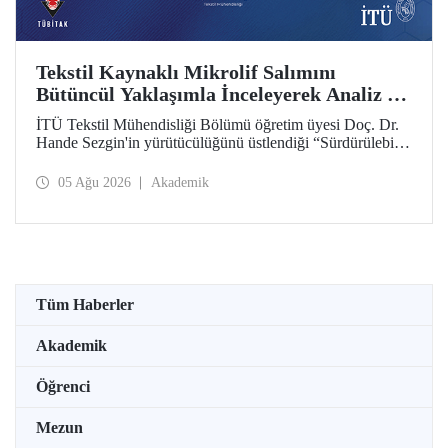
Tekstil Kaynaklı Mikrolif Salımını
Bütüncül Yaklaşımla İnceleyerek Analiz ve
Azaltım Stratejileri Geliştirecek Projeye
İTÜ Tekstil Mühendisliği Bölümü öğretim üyesi Doç. Dr.
TÜBİTAK Desteği
Hande Sezgin'in yürütücülüğünü üstlendiği “Sürdürülebilir
Pamuk ve Polyester Esaslı Tekstil Ürünlerinde Kullanım
Koşullarına Bağlı Mikrolif Salımı: Aşınma, UV Maruziyeti
05 Ağu 2026
Akademik
ve Yıkama Döngülerinin Bütünsel Analizi ve Azaltım
Stratejilerinin Geliştirilmesi” başlıklı proje, TÜBİTAK
2515 – COST Aksiyon Üyeleri Ar-Ge Destek Programı
kapsamında desteklenmeye hak kazandı.
Tüm Haberler
Akademik
Öğrenci
Mezun