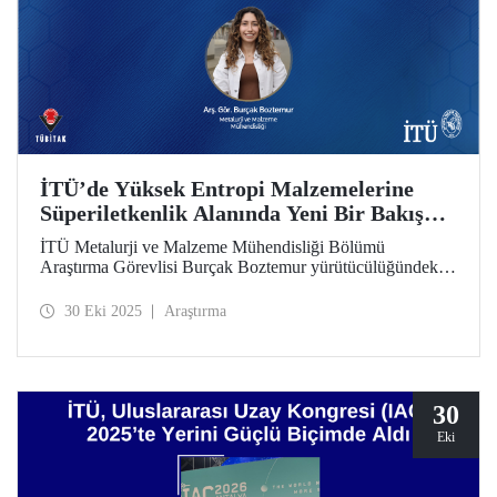
İTÜ’de Yüksek Entropi Malzemelerine
Süperiletkenlik Alanında Yeni Bir Bakış
Açısı Getirmeyi Hedefleyen Projeye
İTÜ Metalurji ve Malzeme Mühendisliği Bölümü
TÜBİTAK 1005 Desteği
Araştırma Görevlisi Burçak Boztemur yürütücülüğündeki
“Yüksek Entropi Alaşımlarının/Seramiklerinin Süperiletken
Uygulamaları için Kullanımı: Simülasyon, Sentezleme ve
30 Eki 2025
Araştırma
Karakterizasyon Çalışmaları” başlıklı proje TÜBİTAK
1005-Ulusal Yeni Fikirler ve Ürünler Araştırma Destek
Programı kapsamında destek kazandı.
30
Eki