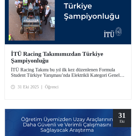
İTÜ Racing Takımımızdan Türkiye
Şampiyonluğu
İTÜ Racing Takımı bu yıl ilk kez düzenlenen Formula
Student Türkiye Yarışması’nda Elektrikli Kategori Genel
Klasman birincisi oldu. İTÜ Racing, engineering design,
cost & manifacturing, businness plan presentation,
31 Eki 2025
Öğrenci
autocross, endurance etaplarında birincilik elde etti.
31
Eki