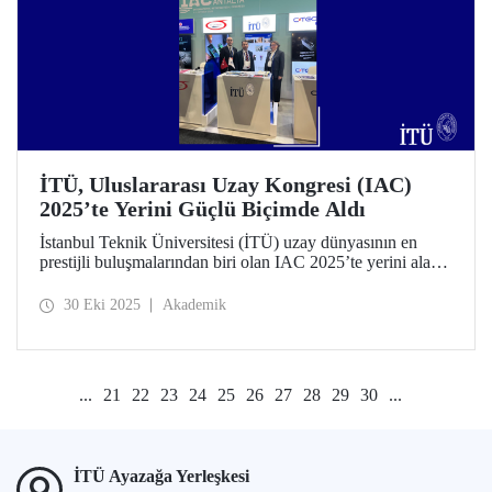
İTÜ, Uluslararası Uzay Kongresi (IAC)
2025’te Yerini Güçlü Biçimde Aldı
İstanbul Teknik Üniversitesi (İTÜ) uzay dünyasının en
prestijli buluşmalarından biri olan IAC 2025’te yerini alarak
ziyaretçilerini ağırladı.
30 Eki 2025
Akademik
...
21
22
23
24
25
26
27
28
29
30
...
İTÜ Ayazağa Yerleşkesi