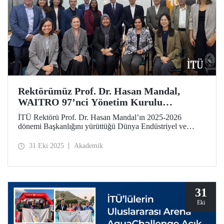
Rektörümüz Prof. Dr. Hasan Mandal,
WAITRO 97’nci Yönetim Kurulu
Toplantısı’na Katıldı
İTÜ Rektörü Prof. Dr. Hasan Mandal’ın 2025-2026
dönemi Başkanlığını yürüttüğü Dünya Endüstriyel ve
Teknolojik Araştırma Kuruluşları Birliği (WAITRO),
97’nci Yönetim Kurulu Toplantısı’nı Şili’nin Santiago
31 Eki 2025
Akademik
kentinde gerçekleştirdi.
31
Eki