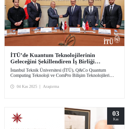
İTÜ’de Kuantum Teknolojilerinin
Geleceğini Şekillendiren İş Birliği
Protokolü
İstanbul Teknik Üniversitesi (İTÜ), Q&Co Quantum
Computing Teknoloji ve ComPro Bilişim Teknolojileri
arasında “Kuantum Hesaplama ve Hizmet Sistemlerinin
Geliştirilmesine İlişkin İş Birliği Protokolü” imzalandı.
04 Kas 2025
Araştırma
03
Kas