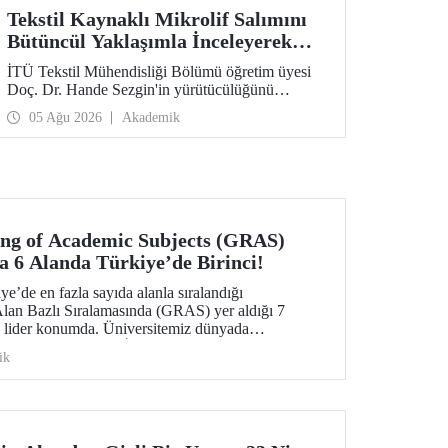
Tekstil Kaynaklı Mikrolif Salımını
Bütüncül Yaklaşımla İnceleyerek
Analiz ve Azaltım Stratejileri
İTÜ Tekstil Mühendisliği Bölümü öğretim üyesi
Geliştirecek Projeye TÜBİTAK
Doç. Dr. Hande Sezgin'in yürütücülüğünü
Desteği
üstlendiği “Sürdürülebilir Pamuk ve Polyester
05 Ağu 2026
Akademik
Esaslı Tekstil Ürünlerinde Kullanım Koşullarına
Bağlı Mikrolif Salımı: Aşınma, UV Maruziyeti ve
Yıkama Döngülerinin Bütünsel Analizi ve
Azaltım Stratejilerinin Geliştirilmesi” başlıklı
proje, TÜBİTAK 2515 – COST Aksiyon Üyeleri
Ar-Ge Destek Programı kapsamında
desteklenmeye hak kazandı.
ing of Academic Subjects (GRAS)
a 6 Alanda Türkiye’de Birinci!
e’de en fazla sayıda alanla sıralandığı
an Bazlı Sıralamasında (GRAS) yer aldığı 7
e lider konumda. Üniversitemiz dünyada
alanında 30’uncu, İnşaat Mühendisliği alanında
ik
limi ve Teknolojisi ile Okyanus Bilimi alanlarında