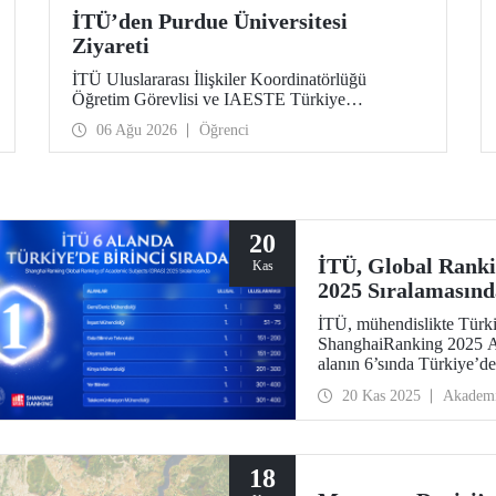
İTÜ’den Purdue Üniversitesi
Ziyareti
İTÜ Uluslararası İlişkiler Koordinatörlüğü
Öğretim Görevlisi ve IAESTE Türkiye
Sorumlusu Cahit Okan, akademik ilişkileri ve iş
06 Ağu 2026
Öğrenci
birliğini geliştirmek amacıyla 20-27 Temmuz
tarihlerinde ABD’de dünyanın önde gelen
araştırma üniversitelerinden Purdue Üniversitesi
başta olmak üzere bir dizi ziyarette bulundu.
20
İTÜ, Global Rank
Kas
2025 Sıralamasınd
İTÜ, mühendislikte Türkiy
ShanghaiRanking 2025 Al
alanın 6’sında Türkiye’d
Gemi/Deniz Mühendisliği 
20 Kas 2025
Akadem
51-75 aralığında, Gıda Bi
ise 151-200 aralığında.
18