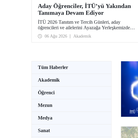
Aday Öğrenciler, İTÜ’yü Yakından
Tanımaya Devam Ediyor
İTÜ 2026 Tanıtım ve Tercih Günleri, aday
öğrencileri ve ailelerini Ayazağa Yerleşkemizde
ağırlamaya devam ediyor. Tanıtım ve Tercih
06 Ağu 2026
Akademik
Günleri 7 Ağustos’ta tamamlanacak, ilgili fakülte
ve birimler adaylara bilgi vermeye devam edecek.
Tüm Haberler
Akademik
Öğrenci
Mezun
Medya
Sanat