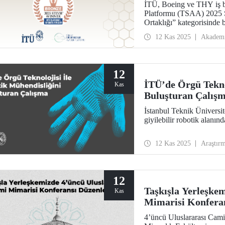
İTÜ, Boeing ve THY iş bi
Platformu (TSAA) 2025 St
Ortaklığı” kategorisinde
12 Kas 2025
Akadem
12
İTÜ’de Örgü Tekno
Kas
Buluşturan Çalış
İstanbul Teknik Üniversit
giyilebilir robotik alanınd
12 Kas 2025
Araştır
12
Taşkışla Yerleşke
Kas
Mimarisi Konfera
4’üncü Uluslararası Cami