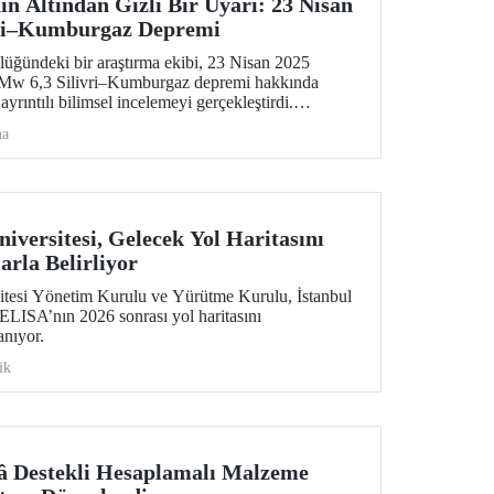
n Altından Gizli Bir Uyarı: 23 Nisan
vri–Kumburgaz Depremi
lüğündeki bir araştırma ekibi, 23 Nisan 2025
 Mw 6,3 Silivri–Kumburgaz depremi hakkında
ayrıntılı bilimsel incelemeyi gerçekleştirdi.
ma
ı olan depremin bir “uyanış sinyali” olarak
elebilecek daha büyük bir tehdide işaret ettiğini
versitesi, Gelecek Yol Haritasını
arla Belirliyor
esi Yönetim Kurulu ve Yürütme Kurulu, İstanbul
ELISA’nın 2026 sonrası yol haritasını
anıyor.
ik
â Destekli Hesaplamalı Malzeme