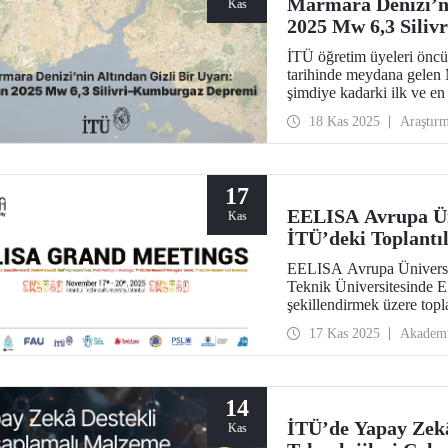
Marmara Denizi’ni
Kas
2025 Mw 6,3 Sili
İTÜ öğretim üyeleri öncü
tarihinde meydana gelen
şimdiye kadarki ilk ve en 
Araştırma sonuçları, bağımsız bir deprem olmaktan öte daha büyük bir
18 Kas 2025
Araştır
jeodinamik sürecin parças
Marmara Denizi altından g
gösterdi.
17
EELISA Avrupa Üni
Kas
İTÜ’deki Toplantıl
EELISA Avrupa Üniversit
Teknik Üniversitesinde E
şekillendirmek üzere topl
17 Kas 2025
Akadem
14
İTÜ’de Yapay Zek
Kas