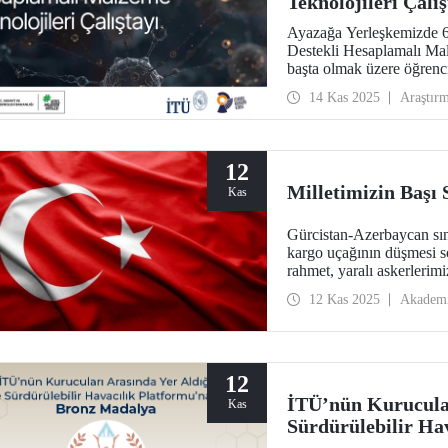
Teknolojileri Çalı
Ayazağa Yerleşkemizde 6
Destekli Hesaplamalı Malz
başta olmak üzere öğrenci
personelimizi bir araya ge
14 Kas 2025
Araştır
12
Milletimizin Başı
Kas
Gürcistan-Azerbaycan sın
kargo uçağının düşmesi s
rahmet, yaralı askerlerimiz
12 Kas 2025
Akadem
12
İTÜ’nün Kurucular
Kas
Sürdürülebilir Ha
Madalya