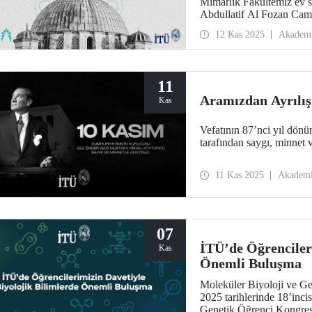
Mimarlık Fakültemiz ev s
Abdullatif Al Fozan Cami
konferansta miras ile yen
12 Kas 2025
Akadem
tartışıldığı oturumlar aka
getirdi.
11
Aramızdan Ayrılış
Kas
Vefatının 87’nci yıl dön
tarafından saygı, minnet v
11 Kas 2025
Akadem
07
İTÜ’de Öğrencileri
Kas
Önemli Buluşma
Moleküler Biyoloji ve 
2025 tarihlerinde 18’inci
Genetik Öğrenci Kongresi 