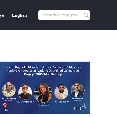
ye
English