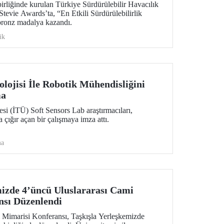
rliğinde kurulan Türkiye Sürdürülebilir Havacılık
evie Awards’ta, “En Etkili Sürdürülebilirlik
 bronz madalya kazandı.
ik
lojisi İle Robotik Mühendisliğini
ma
esi (İTÜ) Soft Sensors Lab araştırmacıları,
a çığır açan bir çalışmaya imza attı.
ma
mizde 4’üncü Uluslararası Cami
nsı Düzenlendi
 Mimarisi Konferansı, Taşkışla Yerleşkemizde