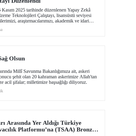
ştayı Düzenlendi
 Kasım 2025 tarihinde düzenlenen Yapay Zekâ
eme Teknolojileri Çalıştayı, lisansüstü seviyesi
lerimizi, araştırmacılarımızı, akademik ve idari
tirdi.
ma
 Sağ Olsun
ırında Millî Savunma Bakanlığımıza ait, askeri
onucu şehit olan 20 kahraman askerimize Allah'tan
e acil şifalar; milletimize başsağlığı diliyoruz.
ik
ı Arasında Yer Aldığı Türkiye
vacılık Platformu’na (TSAA) Bronz