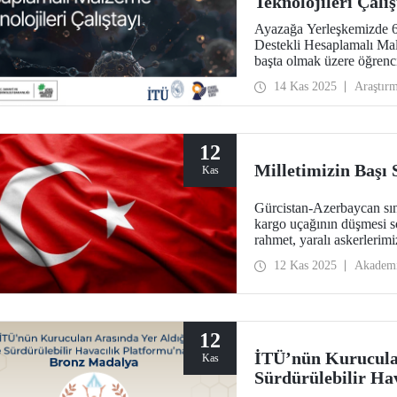
Teknolojileri Çalı
Ayazağa Yerleşkemizde 6
Destekli Hesaplamalı Malz
başta olmak üzere öğrenci
personelimizi bir araya ge
14 Kas 2025
Araştır
12
Milletimizin Başı
Kas
Gürcistan-Azerbaycan sın
kargo uçağının düşmesi s
rahmet, yaralı askerlerimiz
12 Kas 2025
Akadem
12
İTÜ’nün Kurucular
Kas
Sürdürülebilir Ha
Madalya