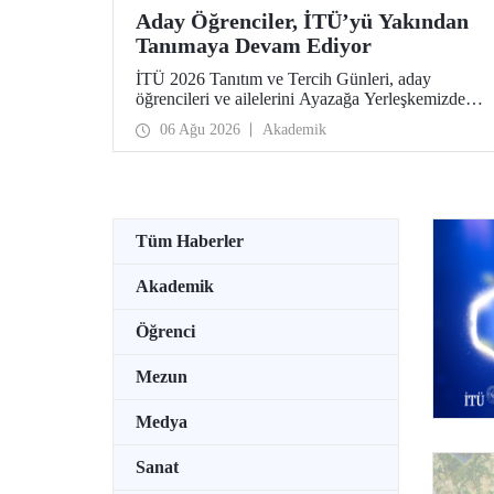
Aday Öğrenciler, İTÜ’yü Yakından
Tanımaya Devam Ediyor
İTÜ 2026 Tanıtım ve Tercih Günleri, aday
öğrencileri ve ailelerini Ayazağa Yerleşkemizde
ağırlamaya devam ediyor. Tanıtım ve Tercih
06 Ağu 2026
Akademik
Günleri 7 Ağustos’ta tamamlanacak, ilgili fakülte
ve birimler adaylara bilgi vermeye devam edecek.
Tüm Haberler
Akademik
Öğrenci
Mezun
Medya
Sanat