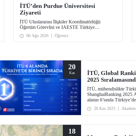
İTÜ’den Purdue Üniversitesi
Ziyareti
İTÜ Uluslararası İlişkiler Koordinatörlüğü
Öğretim Görevlisi ve IAESTE Türkiye
Sorumlusu Cahit Okan, akademik ilişkileri ve iş
06 Ağu 2026
Öğrenci
birliğini geliştirmek amacıyla 20-27 Temmuz
tarihlerinde ABD’de dünyanın önde gelen
araştırma üniversitelerinden Purdue Üniversitesi
başta olmak üzere bir dizi ziyarette bulundu.
20
İTÜ, Global Rank
Kas
2025 Sıralamasınd
İTÜ, mühendislikte Türkiy
ShanghaiRanking 2025 Al
alanın 6’sında Türkiye’d
Gemi/Deniz Mühendisliği 
20 Kas 2025
Akadem
51-75 aralığında, Gıda Bi
ise 151-200 aralığında.
18