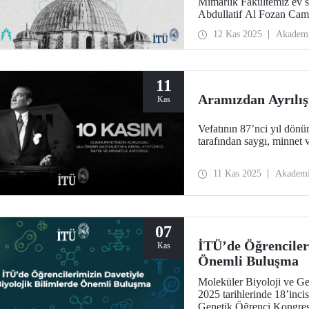
Mimarlık Fakültemiz ev s
Abdullatif Al Fozan Cami
konferansta miras ile yen
12 Kas 2025
Akadem
tartışıldığı oturumlar aka
getirdi.
11
Aramızdan Ayrılış
Kas
Vefatının 87’nci yıl dön
tarafından saygı, minnet v
11 Kas 2025
Akadem
07
İTÜ’de Öğrencileri
Kas
Önemli Buluşma
Moleküler Biyoloji ve 
2025 tarihlerinde 18’inci
Genetik Öğrenci Kongresi 